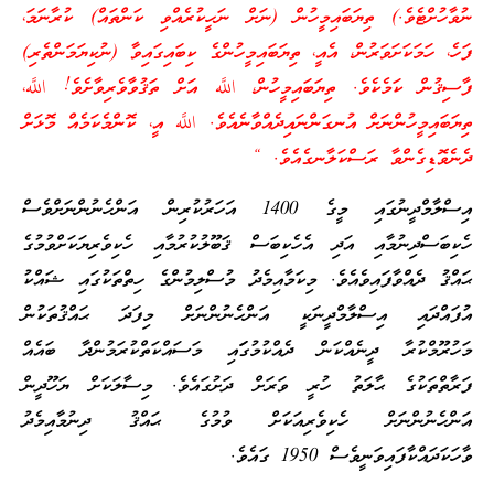
ނުވާހުށްޓެވެ.) ތިޔަބައިމީހުން (ނަށް ނަހީކުރެއްވި ކަންތައް) ކުރާނަމަ،
ފަހެ، ހަމަކަށަވަރުން، އެއީ، ތިޔަބައިމީހުންގެ ކިބައިގައިވާ (ނުކިޔަމަންތެރި)
ފާސިޤުން ކަމެކެވެ. ތިޔަބައިމީހުން، اللَّه އަށް ތަޤުވާވެރިވާށެވެ! اللَّه،
ތިޔަބައިމީހުންނަށް އުނގަންނައިދެއްވާނެއެވެ. اللَّه އީ، ކޮންމެކަމެއް މޮޅަށް
ދެނެވޮޑިގެންވާ ރަސްކަލާނގެއެވެ. “
އިސްލާމްދީނުގައި މީގެ 1400 އަހަރުކުރިން އަންހެނުންނަށްވެސް
ހެކިބަސްދިނުމާއި އަދި އެހެކިބަސް ޤަބޫލުކުރުމާއި ހެކިވެރިޔަކަށްވުމުގެ
ޙައްޤު ދެއްވާފައިވެއެވެ. މިކަމާއިމެދު މުސްލިމުންގެ ހިތްތަކުގައި ޝައްކު
އުފައްދައި އިސްލާމްދީނަކީ އަންހެނުންނަށް މިފަދަ ޙައްޤުތަކުން
މަހުރޫމްކުރާ ދީނެއްކަން ދެއްކުމުގަައި މަސައްކަތްކުރަމުންދާ ބައެއް
ފަރާތްތަކުގެ ޙާލަތު ހުރީ ވަރަށް ދަށުގައެވެ. މިސާލަކަށް ޔަހޫދީން
އަންހެނުންނަށް ހެކިވެރިއަކަށް ވުމުގެ ޙައްޤު ދިނުމާއިމެދު
ވާހަކަދައްކާފައިވަނީވެސް 1950 ގައެވެ.