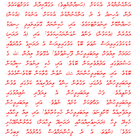
އަންހެނުންކުރެ އެކަކަށް (ހަނދާންނެތިވެ) މަގުއޮޅިދާނެ ކަމަށްޓަކައެވެ.
ދެން، އެހިނދު އެ ދެ އަންހެނުންކުރެ އެކަކަށް، އަނެކަކު (އެކަން)
ހަނދާންކޮށް ދިނުމަށްޓަކައެވެ. އަދި، ހެކިންނަށް ގޮވައިލައިފި ހިނދަކު
އެއުރެން (އެކަމުން) މަނާވެ ނުގަންނަހުށިކަމެވެ! އަދި (އެ ދަރަނި)
ކުޑަކަމުގައިވިޔަސް، ނުވަތަ ބޮޑު ކަމުގައިވިޔަސް އެ ދަރަނީގެ މުއްދަތާއި
ހަމަޔަށް ލިޔުމަށް، ތިޔަބައިމީހުން ފޫހިނުވާށެވެ! އެގޮތަށް ލިޔުން، اللَّه ގެ
ޙަޟުރަތުގައި ޢަދުލުވެރިކަން ބޮޑެވެ. އަދި، ހެކި ދިނުމަށް ސީދާކަން
ބޮޑެވެ. އަދި، ތިޔަބައިމީހުންނަށް شك ނުވުން ގާތްކަން ބޮޑުވެސްމެއެވެ.
ތިޔަބައިމީހުންގެ މެދުގައި، ވަގުތުން ހިންގާ ވިޔަފާރިއެއް ކަމުގައި ވުމުން
މެނުވީއެވެ. ފަހެ، ތިޔަބައިމީހުން އެ ވިޔަފާރި ނުލިޔުމުގައި
ތިޔަބައިމީހުންގެ މައްޗަކަށް ކުށެއް ނެތެވެ. އަދި، ތިޔަބައިމީހުން
ވިޔަފާރިއެއް ކޮށްފިނަމަ، ތިޔަބައިމީހުން ހެކިކުރާށެވެ! އަދި، ލިޔާ މީހާއާއި
ހެކިދޭ މީހާ (ދަރަނިވެރިޔާއަށާއި ދަރަނިދޭ މީހާއަށް) ގެއްލުންނުދޭހުށި
ކަމެވެ! (ނުވަތަ، އެ ދެ މީހުންނަށްވެސް ގެއްލުމެއް ލިބިގެން