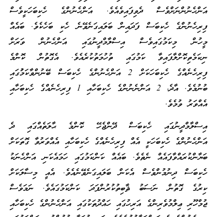
އަންހެނުންނަށްވެސް ދެވިފައިވެއެވެ. އަންހެނުންގެ ހެކިބަހަކީވެސް
ފިރިހެނުންގެ ހެކިބަސް ފަދައިން ބަލައިގަނެވޭނެ ހެކި ބަހެކެވެ. ބައެއް
މީހުން މިކަމުގައިވެސް އިސްލާމްދީނުގައި އަންހެނުން ވަރަށް
ނިކަމެތިކޮށްލާފައިވާ ކަމުގައި ތުހުމަތުކުރެއެވެ. އެގޮތުން ކޮންމެ
ފިރިހެނެއްގެ ހެކިބަހަކަށް 2 އަންހެނުންގެ ހެކިބަސް ބޭނުންވާކަމުުގައި
ބުނުމެވެ. އާދެ، 2 އަންނެނުންގެ ހެކިބަހާއި 1 ފިރިހެނެއްގެ ހެކިބަހާއި
އެއްވަރު ވުމެވެ.
އިސްލާމްދީނުގައި ހެކިބަސް ދޭންޖެހޭ ކޮންމެ ޙާލަތެއްގައި ދެ
އަންހެނުންގެ ހެކިބަހަކީ އެއް ފިރިހެނެއްގެ ހެކިބަހާއި އެއްވަރުވާ ގޮތަކަށް
ބަޔާންކުރައްވާފައެއް ނެތެވެ. ބައެއް ކަންކަމުގައި ހަމައެކަނި އަންހެނަކު
ހެކިބަސް ދިނުމުންވެސް އެކަން ބަލައިގަނެވޭނެއެވެ. އެއީ މިސާލަކަށް
ކިރުގެ ގޮތުން ނަސަބު ޘާބިތުކުރުންފަދަ ކަންކަމުގައެވެ. ނަމަވެސް
ޖުމްހޫރި ޢިލްމުވެރިންގެ އަރިހުގައި ހައްދުތަކުގައި އަންހެނުންގެ ހެކިބަހާއި