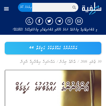
އިތުރަށް ހޯދާ
މި ވެބްސައިޓުގައިވާ ލިޔުންތައް ނަކަލު ކުރާނަމަ މި ވެބްސައިޓަށާއި ލިޔުންތެރިއާއަށް ހަވާލާދެއްވާ!
އަންހެނުންގެ ޙައްޤުތަކުގެ ޙަޤީޤަތް 44
30 ޖުލައި 2016
/
ޢާންމު ލިޔުން
/
އައްޝައިޚް އިބްރާހީމް ޔާމީން