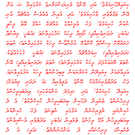
ކިޔައިދޭހުށިކަމެވެ! އަދި، އޭނާގެ ވެރިރަސްކަލާނގެ ކަމުގައިވާ اللَّه އަށް،
އޭނާ ތަޤުވާވެރި ވާހުށިކަމެވެ! އަދި، އެއިން އެއްވެސް އެއްޗެއް އުނި
ނުކުރާ ހުށިކަމެވެ! ފަހެ، އެމީހެއްގެ މައްޗަށް ޙައްޤު އޮތް މީހާއީ
(އެބަހީ: ދަރަނިވެރިޔާއީ) ދޯދިޔާ މީހަކު ކަމުގައިވާނަމަ (އެބަހީ: ވިޔާނުދާ
ޚަރަދުކޮށް އިސްރާފް ކޮށްއުޅޭ، އުޅުންގޯސް މީހަކު ކަމުގައިވާނަމަ) ނުވަތަ
(ދަރަނިވެރިޔާއީ) ނިކަމެއްޗެއް ކަމުގައިވާނަމަ، (އެބަހީ: ކުޑަކުއްޖަކު،
ނުވަތަ މޮޔައަކުފަދަ މީހަކު ކަމުގައިވާނަމަ) ނުވަތަ (ދަރަނިވެރިޔާއީ) އޭނާ
އަމިއްލައަށް ކިޔައިދޭން ކުޅަދާނަކަން ލިބިގެންނުވާ މީހަކު ކަމުގައިވާނަމަ،
ފަހެ، ޢަދުލުވެރިކަމާއެކު އޭނާގެ ވަލީވެރިޔާ (އެ ދަރަނި ލިޔުމަށް)
ކިޔައިދޭ ހުށިކަމެވެ! އަދި، (މިފަދަ ކަންކަމުގައި) ތިޔަބައިމީހުންގެ
ފިރިހެނުންގެ ތެރެއިން ދެހެކިން ތިޔަބައިމީހުން ހެކިކުރާށެވެ! އެ ދެ
ހެކިންނަކީ، ދެފިރިހެނުން ކަމުގައި ނުވިނަމަ ފަހެ، ހެކިންކުރެ
ތިޔަބައިމީހުން ރުހޭ މީހުންގެ ތެރެއިން (އެބަހީ: ޢަދުލުވެރި މުސްލިމުންގެ
ތެރެއިން) ފިރިހެނަކާއި ދެ އަންހެނުންނެވެ. (އެއީ) އެ ދެ