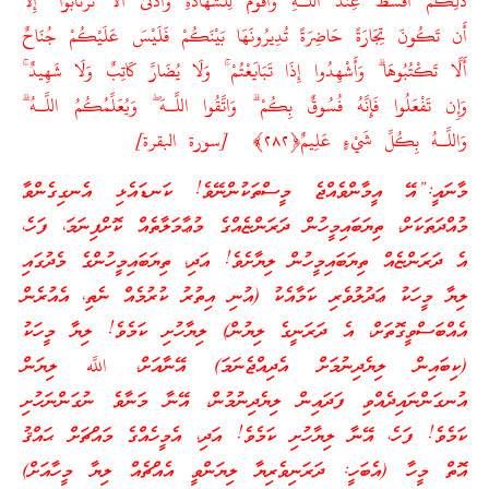
ذَٰلِكُمْ أَقْسَطُ عِندَ اللَّـهِ وَأَقْوَمُ لِلشَّهَادَةِ وَأَدْنَىٰ أَلَّا تَرْتَابُوا
ۖ
إِلَّا
أَن تَكُونَ تِجَارَةً حَاضِرَةً تُدِيرُونَهَا بَيْنَكُمْ فَلَيْسَ عَلَيْكُمْ جُنَاحٌ
أَلَّا تَكْتُبُوهَا
ۗ
وَأَشْهِدُوا إِذَا تَبَايَعْتُمْ
ۚ
وَلَا يُضَارَّ كَاتِبٌ وَلَا شَهِيدٌ
ۚ
وَإِن تَفْعَلُوا فَإِنَّهُ فُسُوقٌ بِكُمْ
ۗ
وَاتَّقُوا اللَّـهَ
ۖ
وَيُعَلِّمُكُمُ اللَّـهُ
ۗ
وَاللَّـهُ بِكُلِّ شَيْءٍ عَلِيمٌ
﴿٢٨٢﴾
[سورة البقرة]
މާނައީ:”އޭ އީމާންވެއްޖެ މީސްތަކުންނޭވެ! ކަނޑައެޅި އެނގިގެންވާ
މުއްދަތަކަށް، ތިޔަބައިމީހުން ދަރަންޏެއްގެ މުޢާމަލާތެއް ކޮށްފިނަމަ، ފަހެ،
އެ ދަރަންޏެއް ތިޔަބައިމީހުން ލިޔާށެވެ! އަދި، ތިޔަބައިމީހުންގެ މެދުގައި
ލިޔާ މީހަކު ޢަދުލުވެރި ކަމާއެކު (އުނި އިތުރު ކުރުމެއް ނެތި، އެއުރެން
އެއްބަސްވީގޮތަށް، އެ ދަރަނީގެ ލިޔުން) ލިޔާހުށި ކަމެވެ! ލިޔާ މީހަކު
(ކިބައިން ލިޔެދިނުމަށް އެދިއްޖެނަމަ) އޭނާއަށް، اللَّه ލިޔަން
އުނގަންނައިދެއްވި ފަދައިން ލިޔެދިނުމުން، އޭނާ މަނާވެ ނުގަންނަހުށި
ކަމެވެ! ފަހެ، އޭނާ ލިޔާހުށި ކަމެވެ! އަދި، އެމީހެއްގެ މައްޗަށް ޙައްޤު
އޮތް މީހާ (އެބަހީ: ދަރަނިވެރިޔާ ލިޔަންވީ އެއްޗެއް ލިޔާ މީހާއަށް)