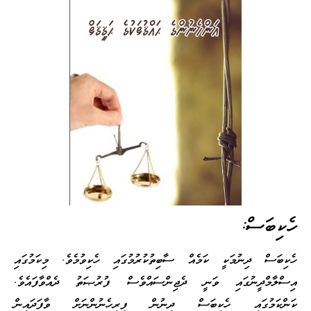
ހެކިބަސް:
ހެކިބަސް ދިނުމަކީ ކަމެއް ސާބިތުކުރުމުގައި ހެކިވުމެވެ. މިކަމުގައި
އިސްލާމްދީނުގައި ވަނީ ދެޖިންސައްވެސް ފުރުޞަތު ދެއްވާފައެވެ.
ކަންކަމުގައި ހެކިބަސް ދިނުން ފިރިހެނުންނަށް ވާފަދައިން