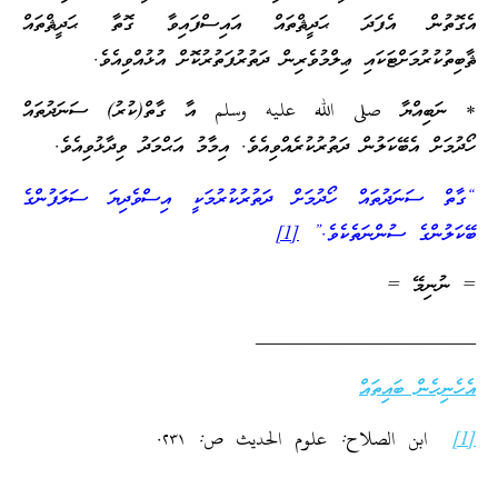
އެގޮތުން އެފަދަ ޙަދީޘްތައް އައިސްފައިވާ ގޮތާ ޙަދީޘްތައް
ޘާބިތުކުރުމަށްޓަކައި ޢިލްމުވެރިން ދަތުރުފަތުރުކޮށް އުޅުއްވިއެވެ.
* ނަބިއްޔާ صلى الله عليه وسلم އާ ގާތް(ކުރު) ސަނަދުތައް
ހޯދުމަށް އެބޭކަލުން ދަތުރުކުރެއްވިއެވެ. އިމާމު އަޙްމަދު ވިދާޅުވިއެވެ.
“ގާތް ސަނަދުތައް ހޯދުމަށް ދަތުރުކުރުމަކީ އިސްވެދިޔަ ސަލަފުންގެ
ބޭކަލުންގެ ސުންނަތެކެވެ.”
[1]
= ނުނިމޭ =
______________________
އެހެނިހެން ބައިތައް
[1]
ابن الصلاح: علوم الحديث ص: ۲۳۱.