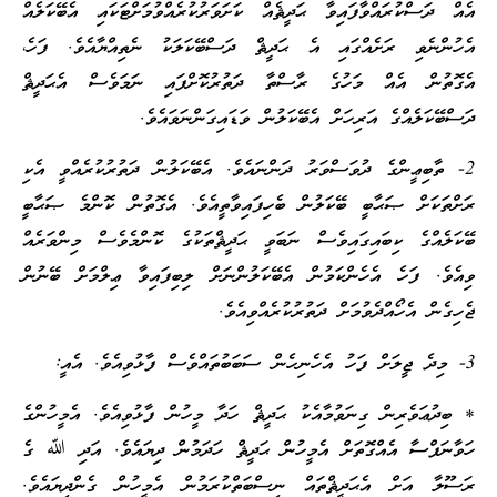
އެއް ދަސްކުރައްވާފައިވާ ޙަދީޘެއް ކަށަވަރުކުރެއްވުމަށްޓަކައި އެބޭކަލެއް
އެހުންނެވި ރަށެއްގައި އެ ޙަދީޘް ދަސްބޭކަލަކު ނެތިއްޔާއެވެ. ފަހެ،
އެގޮތުން އެއް މަހުގެ ރާސްތާ ދަތުރުކޮށްފައި ނަމަވެސް އެޙަދީޘް
ދަސްބޭކަލެއްގެ އަރިހަށް އެބޭކަލުން ވަޑައިގަންނަވައެވެ.
2- ތާބިޢީންގެ ދުވަސްވަރު ދަންނައެވެ. އެބޭކަލުން ދަތުރުކުރެއްވީ އެކި
ރަށްތަކަށް ޞަޙާބީ ބޭކަލުން ބެހިފައިވާތީއެވެ. އެގޮތުން ކޮންމެ ޞަޙާބީ
ބޭކަލެއްގެ ކިބައިގައިވެސް ނަބަވީ ޙަދީޘްތަކުގެ ކޮންމެވެސް މިންވަރެއް
ވިއެވެ. ފަހެ އެހެންކަމުން އެބޭކަލުންނަށް ލިބިފައިވާ ޢިލްމަށް ބޭނުން
ޖެހިގެން އެހޯއްދެވުމަށް ދަތުރުކުރެއްވިއެވެ.
3- މިދެ ޖީލަށް ފަހު އެހެނިހެން ސަބަބުތައްވެސް ފާޅުވިއެވެ. އެއީ:
* ބިދުޢަވެރިން ގިނަވުމާއެކު ޙަދީޘް ހަދާ މީހުން ފާޅުވިއެވެ. އެމީހުންގެ
ހަވާނަފްސާ އެއްގޮތަށް އެމީހުން ޙަދީޘް ހަދަމުން ދިޔައެވެ. އަދި ﷲ ގެ
ރަސޫލާ އަށް އެޙަދީޘްތައް ނިސްބަތްކުރަމުން އެމީހުން ގެންދިޔައެވެ.