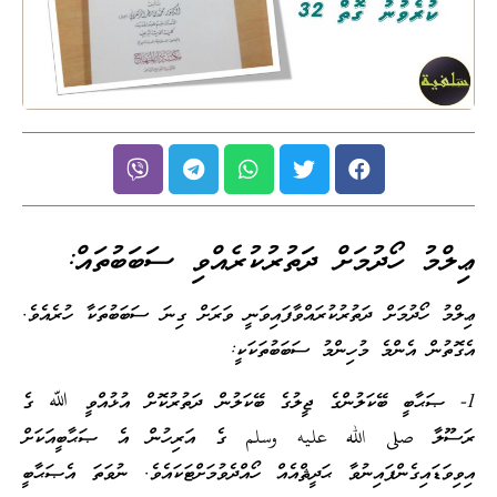
ޢިލްމު ހޯދުމަށް ދަތުރުކުރެއްވި ސަބަބުތައް:
ޢިލްމު ހޯދުމަށް ދަތުރުކުރައްވާފައިވަނީ ވަރަށް ގިނަ ސަބަބުތަކާ ހުރެއެވެ.
އެގޮތުން އެންމެ މުހިންމު ސަބަބުތަކަކީ:
1- ޞަޙާބީ ބޭކަލުންގެ ޖީލުގެ ބޭކަލުން ދަތުރުކޮށް އުޅުއްވީ ﷲ ގެ
ރަސޫލާ صلى الله عليه وسلم ގެ އަރިހުން އެ ޞަޙާބީއަކަށް
އިވިވަޑައިގެންފައިނުވާ ޙަދީޘްއެއް ހޯއްދެވުމަށްޓަކައެވެ. ނުވަތަ އެޞަޙާބީ