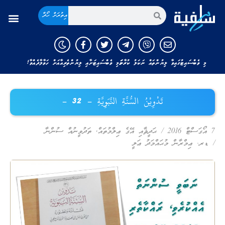
އިތުރަށް ހޯދާ
މި ވެބްސައިޓުގައިވާ ލިޔުންތައް ނަކަލު ކުރާނަމަ މި ވެބްސައިޓަށާއި ލިޔުންތެރިއާއަށް ހަވާލާދެއްވާ!
تَدْوِيْنُ السُّنَّةِ النَّبَوِيَّةِ – 32 –
7 އޯގަސްޓް 2016
/
ޙަދީޘާއި އޭގެ ޢިލްމުތައް
,
ތަދުވީނުއް ސުންނާ
/
ޑރ. ޢިމްރާން މުޙައްމަދު ޢަލީ