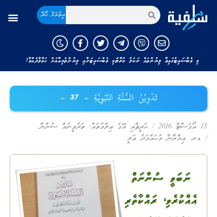
އިތުރަށް ހޯދާ
މި ވެބްސައިޓުގައިވާ ލިޔުންތައް ނަކަލު ކުރާނަމަ މި ވެބްސައިޓަށާއި ލިޔުންތެރިއާއަށް ހަވާލާދެއްވާ!
تَدْوِيْنُ السُّنَّةِ النَّبَوِيَّةِ – 37 –
15 އޯގަސްޓް 2016
/
ޙަދީޘާއި އޭގެ ޢިލްމުތައް
,
ތަދުވީނުއް ސުންނާ
/
ޑރ. ޢިމްރާން މުޙައްމަދު ޢަލީ