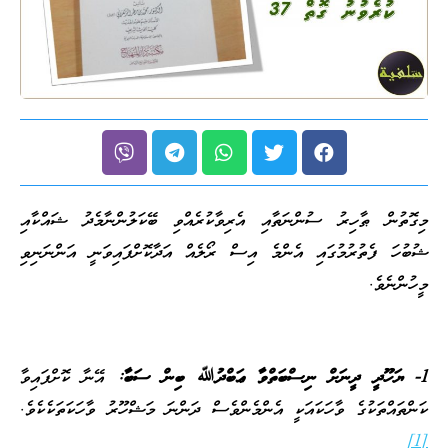
މިގޮތުން ޠާހިރު ސުންނަތާއި އެރިވާކުރެއްވި ބޭކަލުންނާމެދު ޝައްކާއި
ޝުބުހަ ފެތުރުމުގައި އެންމެ އިސް ރޯލެއް އަދާކޮށްފައިވަނީ އަންނަނިވި
މީހުންނެވެ.
1- ޔަހޫދީ ދީނަށް ނިސްބަތްވާ ޢަބްދުﷲ ބިން ސަބާ:
އޭނާ ކޮށްފައިވާ
ކަންތައްތަކުގެ ވާހަކައަކީ އެންމެންވެސް ދަންނަ މަޝްހޫރު ވާހަކަތަކެކެވެ.
[1]