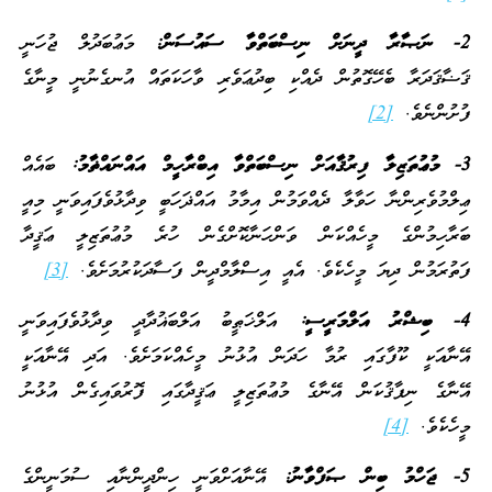
2- ނަޞާރާ ދީނަށް ނިސްބަތްވާ ސައުސަން:
މަޢުބަދުލް ޖުހަނީ
ޤަޟާޤަދަރާ ބެހޭގޮތުން ދެއްކި ބިދުޢަވެރި ވާހަކަތައް އުނގެނުނީ މީނާގެ
ފުށުންނެވެ.
[2]
3- މުޢުތަޒިލާ ފިރުޤާއަށް ނިސްބަތްވާ އިބްރާހީމް އައްނައްޡާމު:
ބައެއް
ޢިލްމުވެރިންނާ ހަވާލާ ދެއްވަމުން އިމާމު އައްޛަހަބީ ވިދާޅުވެފައިވަނީ މިއީ
ބަރާހިމުންގެ މީހެއްކަން ވަންހަނާކޮށްގެން ހުރެ މުޢުތަޒިލީ ޢަޤީދާ
ފަތުރަމުން ދިޔަ މީހެކެވެ. އެއީ އިސްލާމްދީން ފަސާދަކުރުމަށެވެ.
[3]
4- ބިޝްރު އަލްމަރީސީ:
އަލްޚަޠީބު އަލްބަޣުދާދީ ވިދާޅުވެފައިވަނީ
އޭނާއަކީ ކޫފާގައި ރުމާ ހަދަން އުޅުނު މީހެއްކަމަށެވެ. އަދި އޭނާއަކީ
އޭނާގެ ނިފާޤުކަން އޭނާގެ މުޢުތަޒިލީ ޢަޤީދާގައި ފޮރުވައިގެން އުޅުނު
މީހެކެވެ.
[4]
5- ޖަހްމު ބިން ޞަފްވާނު:
އޭނާއަށްވަނީ ހިންދީންނާއި ސުމަނީންގެ