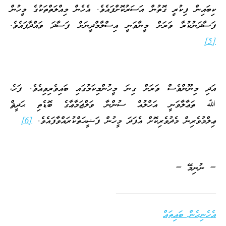
ކިބައިން ފިކުރީ ގޮތުން އަސަރުކޮށްފައެވެ. އެހެން މިއްލަތްތަކުގެ މީހުން
ފަސާދަނުކުރާ ވަރަށް މީނާވަނީ އިސްލާމްދީނަށް ފަސާދަ ވައްދާފައެވެ.
[5]
އަދި މިނޫންވެސް ވަރަށް ގިނަ މީހުންމިކަމުގައި ބައިވެރިވިއެވެ. ފަހެ،
ﷲ ތަޢާލާވަނީ އަހްލުއް ސުންނާ ވަލްޖަމާޢާގެ ބޮޑެތި ޙަދީޘް
ޢިލްމުވެރިން މެދުވެރިކޮށް އެފަދަ މީހުން ފަޟީޙަތްކުރައްވާފައެވެ.
[6]
= ނުނިމޭ =
______________________
އެހެނިހެން ބައިތައް