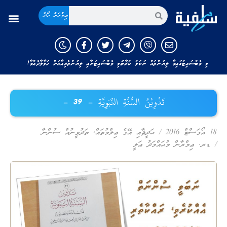
އިތުރަށް ހޯދާ
މި ވެބްސައިޓުގައިވާ ލިޔުންތައް ނަކަލު ކުރާނަމަ މި ވެބްސައިޓަށާއި ލިޔުންތެރިއާއަށް ހަވާލާދެއްވާ!
تَدْوِيْنُ السُّنَّةِ النَّبَوِيَّةِ – 39 –
18 އޯގަސްޓް 2016
/
ޙަދީޘާއި އޭގެ ޢިލްމުތައް
,
ތަދުވީނުއް ސުންނާ
/
ޑރ. ޢިމްރާން މުޙައްމަދު ޢަލީ