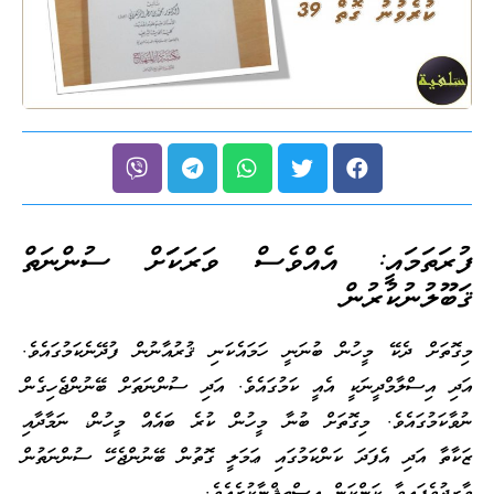
ފުރަތަމައީ: އެއްވެސް ވަރަކަަށް ސުންނަތް
ޤަބޫލުނުކުރުން
މިގޮތަށް ދެކޭ މީހުން ބުނަނީ ހަމައެކަނި ޤުރުއާނުން ފުދޭނެކަމުގައެވެ.
އަދި އިސްލާމްދީނަކީ އެއީ ކަމުގައެވެ. އަދި ސުންނަތަށް ބޭނުންޖެހިގެން
ނުވާކަމުގައެވެ. މިގޮތަށް ބުނާ މީހުން ކުރެ ބައެއް މީހުން، ނަމާދާއި
ޒަކާތާ އަދި އެފަދަ ކަންކަމުގައި ޢަމަލީ ގޮތުން ބޭނުންޖެހޭ ސުންނަތުން
ވާރިދުވެފައިވާ ކަންކަން އިސްތިޘްނާކުރެއެވެ.