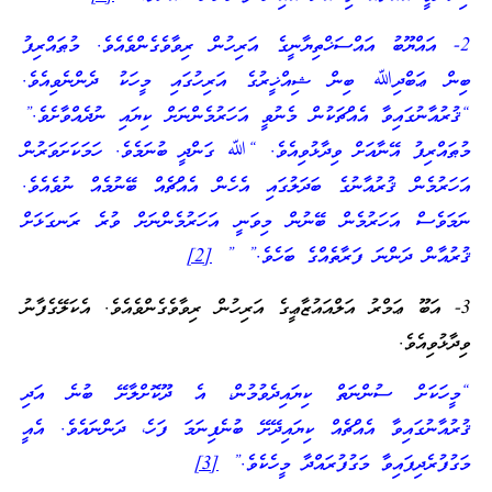
2- އައްޔޫބު އައްސަޚްތިޔާނީގެ އަރިހުން ރިވާވެގެންވެއެވެ. މުޠައްރިފު
ބިން ޢަބްދިﷲ ބިން ޝިއްޚީރުގެ އަރިހުގައި މީހަކު ދެންނެވިއެވެ.
“ޤުރުއާނުގައިވާ އެއްޗަކުން މެނުވީ އަހަރުމެންނަށް ކިޔައި ނުދެއްވާށެވެ.”
މުޠައްރިފު އޭނާއަށް ވިދާޅުވިއެވެ. “ﷲ ގަންދީ ބުނަމެވެ. ހަމަކަށަވަރުން
އަހަރުމެން ޤުރުއާނުގެ ބަދަލުގައި އެހެން އެއްޗެއް ބޭނުމެއް ނުވެއެވެ.
ނަމަވެސް އަހަރުމެން ބޭނުން މިވަނީ އަހަރުމެންނަށް ވުރެ ރަނގަޅަށް
ޤުރުއާން ދަންނަ ފަރާތެއްގެ ބަހެވެ.” ”
[2]
3- އަބޫ ޢަމްރު އަލްއައުޒާޢީގެ އަރިހުން ރިވާވެގެންވެއެވެ. އެކަލޭގެފާނު
ވިދާޅުވިއެވެ.
“މީހަކަށް ސުންނަތް ކިޔައިދެވުމުން، އެ ދޫކޮށްލާށޭ ބުނެ އަދި
ޤުރުއާނުގައިވާ އެއްޗެއް ކިޔައިދޭށޭ ބުނެފިނަމަ ފަހެ، ދަންނައެވެ. އެއީ
މަގުފުރެދިފައިވާ މަގުފުރައްދާ މީހެކެވެ.”
[3]