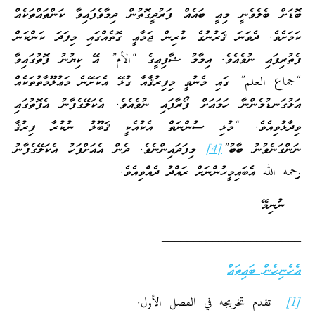
ބޮޑަށް ބެލެވެނީ މިއީ ބައެއް ފަރުދީގޮތުން ދިމާވެފައިވާ ކަންތައްތަކެއް
ކަމަށެވެ. ދެވަނަ ޤަރުނުގެ ކުރިން ޖަމާޢީ ގޮތެއްގައި މިފަދަ ކަންކަން
ފެތުރިފައި ނުވެއެވެ. އިމާމު ޝާފިޢީގެ “الأم” އޭ ކިޔުނު ފޮތުގައިވާ
“جماع العلم” ގައި މެނުވީ މިފިރުޤާއާ ގުޅޭ އެކަށޭނެ މަޢުލޫމާތުތަކެއް
އަޅުގަނޑުމެންނާ ހަމައަށް ފޯރާފައި ނުވެއެވެ. އެކަލޭގެފާނު އެފޮތުގައި
ވިދާޅުވިއެވެ. “މުޅި ސުންނަތް އެކުއެކީ ޤަބޫލު ނުކުރާ ފިރުޤާ
ނަންގަނެވުނު ބާބު”
[4]
މިފަދައިންނެވެ. ދެން އެއަށްފަހު އެކަލޭގެފާނު
رحمه الله އެބައިމީހުންނަށް ރައްދު ދެއްވިއެވެ.
= ނުނިމޭ =
______________________
އެހެނިހެން ބައިތައް
[1]
تقدم تخريجه في الفصل الأول.