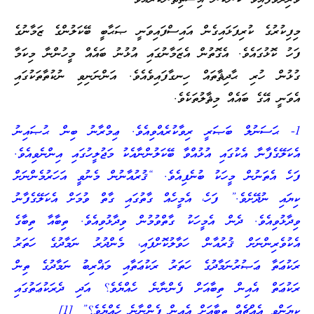
މިފިކުރުގެ ކުރިފަޅައިގެން އައިސްފައިވަނީ ޞަޙާބީ ބޭކަލުންގެ ޒަމާނުގެ
ފަހު ކޮޅުގައެވެ. އެގޮތުން އެޒަމާނުގައި އުޅުނު ބައެއް މީހުންނާ މިކަމާ
ގުޅުން ހުރި ޙާދިޘާތައް ހިނގާފައިވެއެވެ. އަންނަނިވި ނުކުތާތަކުގައި
އެވަނީ އޭގެ ބައެއް މިޘާލުތަކެވެ.
1- ޙަސަނުލް ބަޞަރީ ރިވާކުރެއްވިއެވެ. ޢިމްރާނު ބިން ޙުޞައިނު
އެކަލޭގެފާނާ އެކުގައި އުޅުއްވާ ބޭކަލުންނާއެކު މަޖުލީހުގައި އިންނެވިއެވެ.
ފަހެ އެތަނުން މީހަކު ބުނެފިއެވެ. “ޤުރުއާނުން މެނުވީ އަހަރުމެންނަށް
ކިޔައި ނުދޭށެވެ.” ފަހެ، އެމީހެއް ގާތުގައި ގާތް ވުމަށް އެކަލޭގެފާނު
ވިދާޅުވިއެވެ. ދެން އެމީހަކު ގާތްވުމުން ވިދާޅުވިއެވެ. ތިބާއާ ތިބާގެ
އެކުވެރިންނަށް ޤުރުއާން ހަވާލުކޮށްފައި، މެންދުރު ނަމާދުގެ ހަތަރު
ރަކުޢަތާ ޢަޞުރުނަމާދުގެ ހަތަރު ރަކުޢަތާއި މަޣްރިބު ނަމާދުގެ ތިން
ރަކުޢަތް އެއިން ތިބާއަށް ފެންނާނެ ހެއްޔެވެ؟ އަދި ދެރަކުޢަތުގައި
ކިޔަންވީ އެއްޗެއް ތިބާއަށް އެއިން ފެންނާނެ ހެއްޔެވެ؟”
[1]