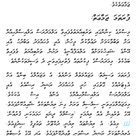
ޖަމާޢަތެކެވެ.
ފުރަތަމަ ޖަމާޢަތް:
މިޞްރުގެ ކިނާނާގައި ތަރުބިއްޔަތުވެފައިވާ އަލްމަދްރަސާ އަލްއިޞްލާޙިއްޔާ
އަށް ތަބާވާކަމަށް ދަޢުވާކުރާ މީހުން: އެއީ މުޙައްމަދު ޢަބްދުހު އާއި
އޭނާގެ ޝައިޚުކަމަށްވާ އަލްއަފްޣާނީގެ ދަށުން ތަރުބިއްޔަތު ވެފައިވާ
ބައެކެވެ. މިމަދަރުސާގެ ފިކުރުތައް ފެތުރިފައިވަނީ ދެ ވަސީލަތަކުންނެވެ.
ފުރަތަމަ ވަސީލަތް: މަޖައްލަތުލް މަނާރެވެ. އެ މަޖައްލާގެ ބިންގާ އަޅާ
އެޑިޓަރެއްގެ ގޮތުގައި ހުރީ މުޙައްމަދު ރަޝީދު ރިޟާއެވެ. އެއީ
އަލްމަދްރަސާ އަލްއިޞްލާޙިއްޔާގެ އެންމެ އިސް އެކަކެވެ.
މިމަޖައްލާގައިވަނީ ސިލްސިލާ ވަރަށް ގިނަ ލިޔުންތަކެއް ޝާޢިއުކޮށްފައެވެ.
އޭގެ ތެރެއިން އެއް ލިޔުމަކީ ‘އިސްލާމް ދީނަކީ ހަމައެކަނި ޤުރުއާން’
[1]
މިއެވެ. އެ ލިޔުންތައް ލިޔުނީ ދުކްޠޫރު ތައުފީޤު ޞިދުޤީއެވެ.
އެލިޔުންތަކަށް ރަޝީދު ރިޟާވަނީ ތާއީދުކޮށްފައެވެ. އަދި އޭގެ މުޞީބާތް