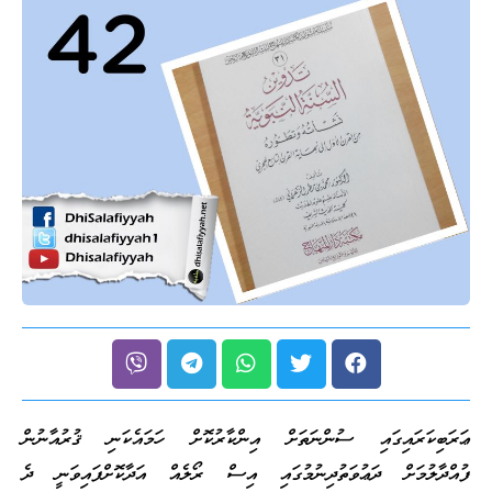
ޢަރަބިކަރައިގައި ސުންނަތަށް އިންކާރުކޮށް ހަމައެކަނި ޤުރުއާނުން
ފުއްދާލުމަށް ދަޢުވަތުދިނުމުގައި އިސް ރޯލެއް އަދާކޮށްފައިވަނީ ދެ