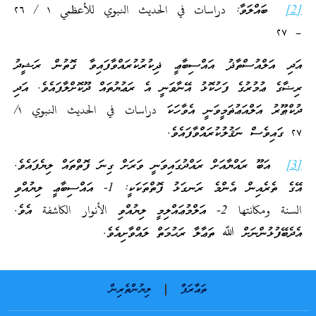
[2]
ބައްލަވާ: دراسات في الحديث النبوي للأعظمي ۱ / ۲٦
– ۲٧
އަދި އަލްއުސްތާޛު އައްސިބާޢީ ޛިކުރުކުރައްވާފައިވާ ގޮތުން ރަޝީދު
ރިޟާގެ ޢުމުރުގެ ފަހުކޮޅު އޭނާވަނީ އެ ރަޢުޔުތައް ދޫކޮށްލާފައެވެ. އަދި
ދުކްޠޫރު އަލްއަޢުޡަމީވަނީ އެވާހަކަ دراسات في الحديث النبوي ۱/
۲٧ ގައިވެސް ނަޤުލުކުރައްވާފައެވެ.
[3]
އަބޫ ރައްޔާއަށް ރައްދުގައިވަނީ ވަރަށް ގިނަ ފޮތްތައް ލިޔެފައެވެ.
އޭގެ ތެރެއިން އެންމެ ރަނގަޅު ފޮތްތަކަކީ: 1- އައްސިބާޢީ ލިޔުއްވި
السنة ومكانتها 2- އަލްމުޢައްލިމީ ލިޔުއްވި الأنوار الكاشفة އެވެ.
އެދެބޭފުޅުންނަށް ﷲ ތަޢާލާ ރަޙުމަތް ލައްވާށިއެވެ.
ތަޢާރަފް
ލިޔުންތެރިން