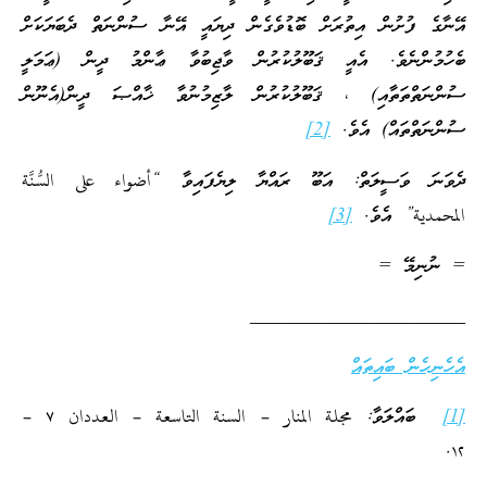
އޭނާގެ ފުށުން އިތުރަށް ބޮޑުވެގެން ދިޔައީ އޭނާ ސުންނަތް ދެބަޔަކަށް
ބެހުމުންނެވެ. އެއީ ޤަބޫލުކުރުން ވާޖިބުވާ ޢާންމު ދީން (ޢަމަލީ
ސުންނަތްތަތާއި) ، ޤަބޫލުކުރުން ލާޒިމުނުވާ ޚާއްޞަ ދީން(އެނޫން
ސުންނަތްތައް) އެވެ.
[2]
ދެވަނަ ވަސީލަތް: އަބޫ ރައްޔާ ލިޔެފައިވާ “أضواء على السُّنَّة
المحمدية” އެވެ.
[3]
= ނުނިމޭ =
______________________
އެހެނިހެން ބައިތައް
[1]
ބައްލަވާ: مجلة المنار – السنة التاسعة – العددان ٧ –
۱۲.