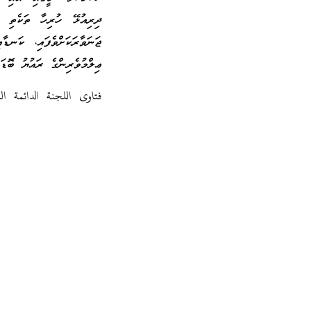
ދިރިއުޅޭ ހުރިހާ ތަކެތި އ
ޖަނަވާރަކަށްވެފައި، ކަނޑ
ޢިލްމުވެރިންގެ ރައުޔު ބޮޑަ
فتاوى اللجنة الدائمة الفتو