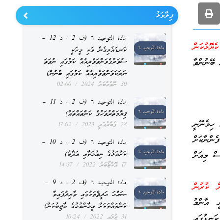
ފިލާވަޅު
مادة التوحيد ٦ (ف 2 ، د 12 –
ެޔޮޅުކަން
ކަނޑައެޅިގެން ވަކި މީހަކީ
ށްލަން ބޭނުންވާ
ސުވަރުގެވަންތަވެރިއެއް ކަމުގައި ނުވަތަ
ނަރަކަވަންތަވެރިއެއް ކަމުގައި ބުނުން)
30 ނޮވެމްބަރު 2024
02:00
مادة التوحيد ٦ (ف 2 ، د 11 –
ޤިޔާމަތްދުވަހުގެ ކަންތައްތައް)
ހިމެނޭނީ
28 ފެބްރުއަރީ 2023
17:02
ެންނާކަށް
مادة التوحيد ٦ (ف 2 ، د 10 –
ސް މިއަށް
ކަށްވަޅުގެ ނިޢުމަތާއި ޢަޛާބު)
17 އޮކްޓޯބަރު 2022
14:37
مادة التوحيد ٦ (ف 2 ، د 9 –
ން ކުރުން
ޞައްޙަ ޙަދީޘްތަކުގައި ވާރިދުފައިވާ
 އާންމު
ކަންތައްތަކަށް އީމާންވުމުގެ ވާޖިބުކަން)
ަނޑުގައި
31 ޖުލައި 2022
10:24