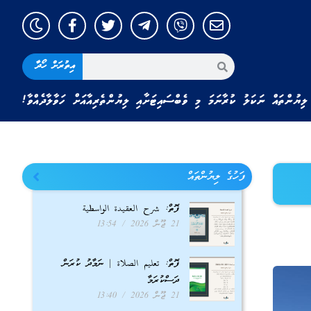
އިތުރަށް ހޯދާ
ލިޔުންތައް ނަކަލު ކުރާނަމަ މި ވެބްސައިޓަށާއި ލިޔުންތެރިއާއަށް ހަވާލާދެއްވާ!
ފަހުގެ ލިޔުންތައް
ފޮތް: شرح العقيدة الواسطية
21 ޖޫން 2026
13:54
ފޮތް: تعليم الصلاة | ނަމާދު ކުރަން
ދަސްކުރަމާ
21 ޖޫން 2026
13:40