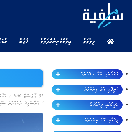
ފިލާވަޅު
ޢިލްމުވެރިންގެ ފަތުވާ
ޚުޠުބާ
ކުޑަކ
ޤުރުއާނާއި އޭގެ ޢިލްމުތައް
ޙަދީޘާއި އޭގެ ޢިލްމުތައް
31 އޯގަސްޓް 2016
/
ކާބޯތަ
/
އައްޝައިޚު މުޙައްމަދު ޝާފިޢ
ޢަޤީދާއާއި ފިރުޤާތައް
ފިޤުހާއި އޭގެ ޢިލްމުތައް