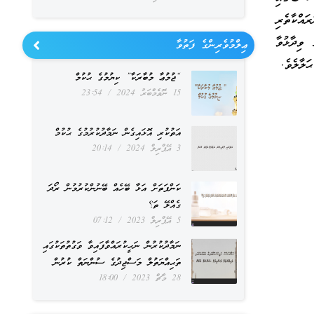
އްކާތެރި
ވިދާޅުވާ
ޢިލްމުވެރިންގެ ފަތުވާ
ަލާލެވެ.
“ޖުމުޢާ މުބާރަކާ” ކިޔުމުގެ ޙުކުމް
15 ނޮވެމްބަރު 2024
23:54
އަތުކުރި އޮޅައިގެން ނަމާދުކުރުމުގެ ޙުކުމް
3 އޭޕްރިލް 2024
20:14
ކަންފަތަށް އަޅާ ބޭހެއް ބޭނުންކުރުމުން ރޯދަ
ގެއްލޭ ތަ؟
5 އޭޕްރިލް 2023
07:12
ނަމާދުކުރުން ނަހީކުރައްވާފައިވާ ވަގުތުތަކުގައި
ތަޙިއްޔަތުލް މަސްޖިދުގެ ސުންނަތް ކުރުން
28 މާޗް 2023
18:00