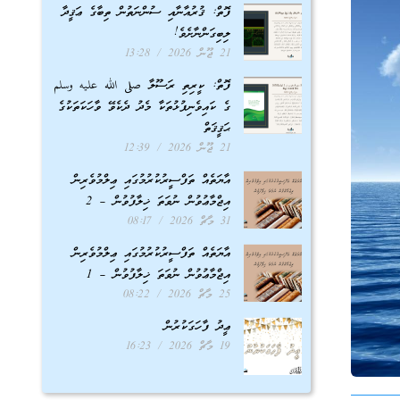
ފޮތް: ޤުރުއާނާއި ސުންނަތުން ތިބާގެ ޢަޤީދާ
ލިބިގަންނާށެވެ!
21 ޖޫން 2026
13:28
ފޮތް: ކީރިތި ރަސޫލާ صلى الله عليه وسلم
ގެ ކައިވެނިފުޅުތަކާ މެދު ދެކެވޭ ވާހަކަތަކުގެ
ޙަޤީޤަތް
21 ޖޫން 2026
12:39
އާޔަތެއް ތަފްސީރުކުރުމުގައި ޢިލްމުވެރިން
އިޖްމާޢުވުން ނުވަތަ ޚިލާފުވުން – 2
31 މާޗް 2026
08:17
އާޔަތެއް ތަފްސީރުކުރުމުގައި ޢިލްމުވެރިން
އިޖްމާޢުވުން ނުވަތަ ޚިލާފުވުން – 1
25 މާޗް 2026
08:22
ޢީދު ފާހަގަކުރުން
19 މާޗް 2026
16:23