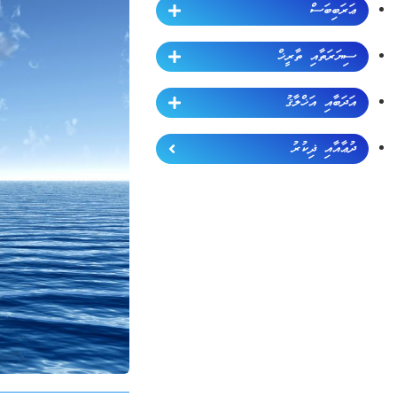
ޢަރަބިބަސް
ސިޔަރަތާއި ތާރީޚް
އަދަބާއި އަޚްލާޤު
ދުޢާއާއި ޛިކުރު