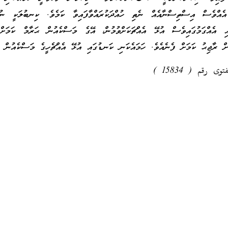
ެއްވެސް އިސްތިސްނާއެއް ނެތި ހުއްދަކުރައްވާފައިވާ ކަމެވެ. ކިނބުލަކީ ނުރަ
ާއި އެއްގަމުގައިވެސް އުޅޭ އެއްޗަކަށްވުމުން، އޭގެ މަސްކެއުން ޙަރާމް ކަމަށް 
ށް ރާޖިޙު ކަމަށް ފެނެއެވެ. ހަމައެކަނި ކަނޑުގައި އުޅޭ އެއްޗެހީގެ މަސްކެއުން ޙ
ى رقم ( 15834 )