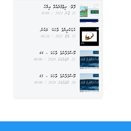
ފޮތް: ރިޒްޤުދެއްވާ އިލާހު
21 ޖޫން 2021
18:09
ކުޑަކުދިންގެ ވާހަކަ: ލަކުނު
25 މާޗް 2021
08:26
މޫސާގެފާނުގެ ވާހަކަ – 44
22 ނޮވެމްބަރު 2020
00:00
މޫސާގެފާނުގެ ވާހަކަ – 43
20 ނޮވެމްބަރު 2020
00:00