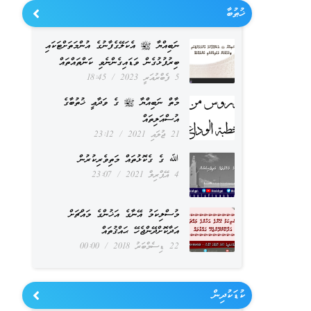
ޚުޠުބާ
ނަބިއްޔާ ﷺ އެކަލޭގެފާނުގެ އުންމަތަށްޓަކައި
ބިރުފުޅުގެން ވަޑައިގެންނެވި ކަންތައްތައް
5 ފެބްރުއަރީ 2023
18:45
މާތް ނަބިއްޔާ ﷺ ގެ ވަދާޢީ ޚުތުބާގެ
އުސްއަލިތައް
21 ޖުލައި 2021
23:12
ﷲ ގެ ގެކޮޅުތައް މަތިވެރިކުރުން
4 އޭޕްރިލް 2021
23:07
މުސްލިކަމު އޭނާގެ އަޚުންގެ މައްޗަށް
އަދާކޮށްދޭންޖެހޭ ޙައްޤުތައް
22 ޑިސެމްބަރު 2018
00:00
ކުޑަކުދިން