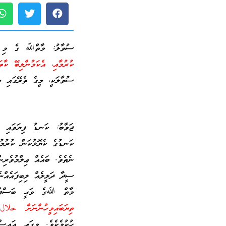
ސުވާލު: މާތްﷲ ގެ މި ވަ
ކުރުމާއި، އެކަމުންލިބޭ ކާތ
ސުވާލަކީ، މީގެ ތެރޭގައި 
ޖަވާބު: ކަނޑު ފިޔަވައި އ
ކަނޑުގެ ކެޔޮޅުކަން ކުރުމު
ނެތެވެ. ބައެއް ޢިލްމުވެރި
ސީދާ ދަލީލެއް ލިބިފައެއްނެ
މާތް ﷲގެ ވަޙީ ބަސްފ
ތިޔަބައިމީހުންނަށް حلال 
ހުކުމެކެވެ. މީގައި އައިސ