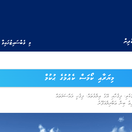
ުދިން
މި ވެބްސައިޓުގައިވާ 
މިޔަރާއި ކޯމަސް ކެއުމުގެ ޙުކުމް
ކެތި
,
ފިޤުހާއި އޭގެ ޢިލްމުތައް
,
ފިޤުހީ މައްސަލަތައް
ު ބިން ޢަބްދިލްޣަފޫރު