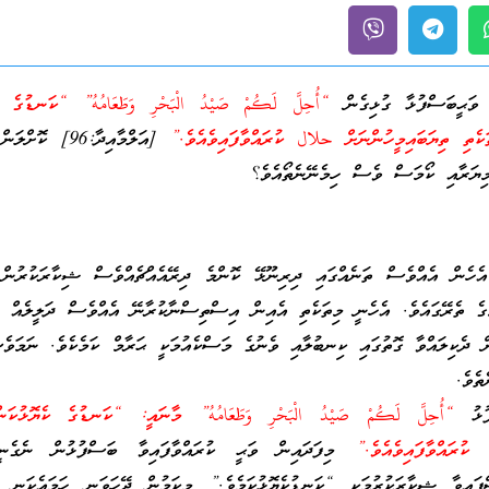
ޙީބަސްފުޅާ ގުޅިގެން
“أُحِلَّ لَكُمْ صَيْدُ الْبَحْرِ وَطَعَامُهُ” “ކަނޑުގެ ކ
ަކެތި ތިޔަބައިމީހުންނަށް حلال ކުރައްވާފައިވެއެވެ.”
[އަލްމާއިދާ:96] ކޮ
މިޔަރާއި ކޯމަސް ވެސް ހިމެނޭނެތޯއެވެ؟
ެހެން އެއްވެސް ތަނެއްގައި ދިރިނޫޅޭ ކޮންމެ ދިރޭއެއްޗެއްވެސް ޝިކާރަކުރުން 
ގެ ތެރޭގައެވެ. އެހެނީ މިތަކެތި އެއިން އިސްތިސްނާކުރާނޭ އެއްވެސް ދަލީލެއް ފ
ން ދެކިލައްވާ ގޮތުގައި ކިނބުލާއި ވެނުގެ މަސްކެއުމަކީ ޙަރާމް ކަމެކެވެ. ނަމަވެ
ތެވެ.
ުޅު
“أُحِلَّ لَكُمْ صَيْدُ الْبَحْرِ وَطَعَامُهُ” މާނައީ: “ކަނޑުގެ ކެޔޮޅުކަ
ކުރައްވާފައިވެއެވެ.”
މިފަދައިން ވަޙީ ކުރައްވާފައިވާ ބަސްފުޅުން ނެގެނީ
ްފައިވާ ޝިކާރަކުރުމަކީ “ކަނޑުކެޔޮޅުކަމެވެ.” މިކަމުން ދޭހަވަނީ ހަމައެކަނި ކ