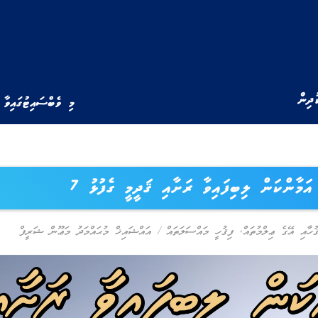
ުދިން
މި ވެބްސައިޓުގައިވާ 
އަމާންކަން ލިބިފައިވާ ރަށާއި ޤަދީމީ ގެފުޅު 7
ުހާއި އޭގެ ޢިލްމުތައް
,
ފިޤުހީ މައްސަލަތައް
/
އައްޝައިޚް މުޙައްމަދު މަޢޫން ޝަރީފް