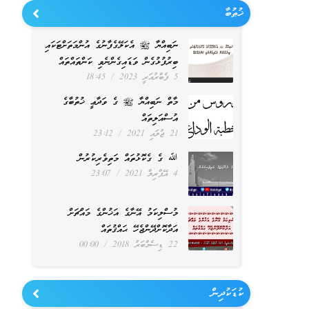
ޚުޠުބާ
ނަބިއްޔާ ﷺ އެކަލޭގެފާނުގެ އުންމަތަށްޓަކައި
ބިރުފުޅުގެން ވަޑައިގެންނެވި ކަންތައްތައް
5 ފެބްރުއަރީ 2023
18:45
މާތް ނަބިއްޔާ ﷺ ގެ ވަދާޢީ ޚުތުބާގެ
އުސްއަލިތައް
21 ޖުލައި 2021
23:12
ﷲ ގެ ގެކޮޅުތައް މަތިވެރިކުރުން
4 އޭޕްރިލް 2021
23:07
މުސްލިކަމު އޭނާގެ އަޚުންގެ މައްޗަށް
އަދާކޮށްދޭންޖެހޭ ޙައްޤުތައް
22 ޑިސެމްބަރު 2018
00:00
ކުޑަކުދިން