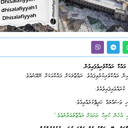
މައްކާ ރައްކާތެރިވެފައިވުން
ިން ރައްކާތެރިކުރެވިފައެވެ. ދައްޖާލަކަށް މައްކާއަކަށް ނޭރޭނެއެވެ.
ރައްވައިފައިވެއެވެ.
ވަސައްލަމް ހަދީޘްކުރެއްވިއެވެ.
ި އެހެން ހުރިހާ ރަށަކަށް ދައްޖާލުއަރާނެއެވެ.”