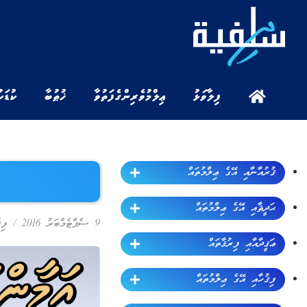
ފިލާވަޅު
ޢިލްމުވެރިންގެ ފަތުވާ
ޚުޠުބާ
ކުޑަކ
ޤުރުއާނާއި އޭގެ ޢިލްމުތައް
ޙަދީޘާއި އޭގެ ޢިލްމުތައް
9 ސެޕްޓެމްބަރު 2016
/
ފިޤ
ޢަޤީދާއާއި ފިރުޤާތައް
ފިޤުހާއި އޭގެ ޢިލްމުތައް