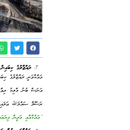
ދައްޖާލުގެ ކިބައިން 
މައްކާވަނީ ދައްޖާލުގެ ކިބައ
އަނަސް ބުނު މާލިކު ރިވާ ކު
ރަސޫލާ ޞައްލަﷲ ޢަލައިހި 
”މައްކާއާއި މަދީނާ ފިޔަވައ