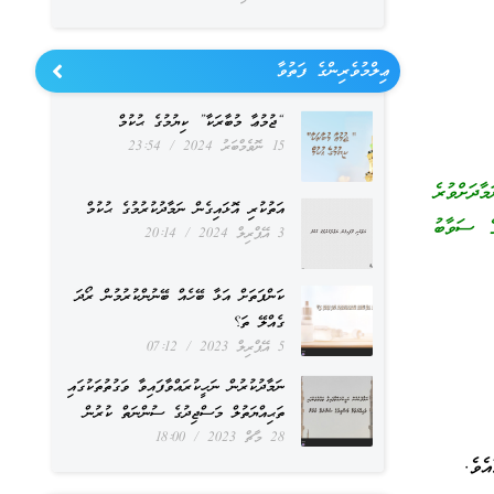
ޢިލްމުވެރިންގެ ފަތުވާ
“ޖުމުޢާ މުބާރަކާ” ކިޔުމުގެ ޙުކުމް
15 ނޮވެމްބަރު 2024
23:54
ދަށްވުރެ
އަތުކުރި އޮޅައިގެން ނަމާދުކުރުމުގެ ޙުކުމް
ެ ސަވާބު
3 އޭޕްރިލް 2024
20:14
ކަންފަތަށް އަޅާ ބޭހެއް ބޭނުންކުރުމުން ރޯދަ
ގެއްލޭ ތަ؟
5 އޭޕްރިލް 2023
07:12
ނަމާދުކުރުން ނަހީކުރައްވާފައިވާ ވަގުތުތަކުގައި
ތަޙިއްޔަތުލް މަސްޖިދުގެ ސުންނަތް ކުރުން
28 މާޗް 2023
18:00
ެވެ.