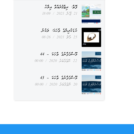
ފޮތް: ރިޒްޤުދެއްވާ އިލާހު
21 ޖޫން 2021
18:09
ކުޑަކުދިންގެ ވާހަކަ: ލަކުނު
25 މާޗް 2021
08:26
މޫސާގެފާނުގެ ވާހަކަ – 44
22 ނޮވެމްބަރު 2020
00:00
މޫސާގެފާނުގެ ވާހަކަ – 43
20 ނޮވެމްބަރު 2020
00:00