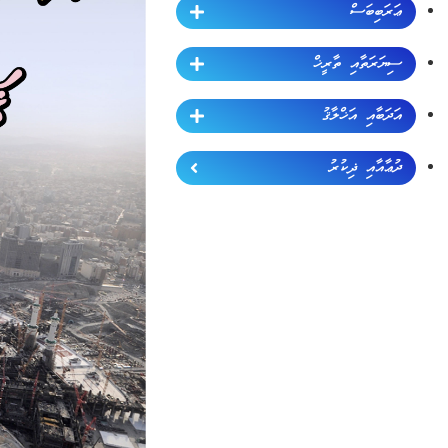
ޢަރަބިބަސް
ސިޔަރަތާއި ތާރީޚް
އަދަބާއި އަޚްލާޤު
ދުޢާއާއި ޛިކުރު