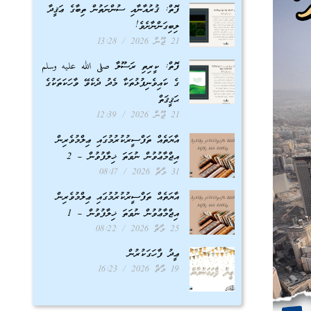
ފޮތް: ޤުރުއާނާއި ސުންނަތުން ތިބާގެ ޢަޤީދާ
ލިބިގަންނާށެވެ!
21 ޖޫން 2026
13:28
ފޮތް: ކީރިތި ރަސޫލާ صلى الله عليه وسلم
ގެ ކައިވެނިފުޅުތަކާ މެދު ދެކެވޭ ވާހަކަތަކުގެ
ޙަޤީޤަތް
21 ޖޫން 2026
12:39
އާޔަތެއް ތަފްސީރުކުރުމުގައި ޢިލްމުވެރިން
އިޖްމާޢުވުން ނުވަތަ ޚިލާފުވުން – 2
31 މާޗް 2026
08:17
އާޔަތެއް ތަފްސީރުކުރުމުގައި ޢިލްމުވެރިން
އިޖްމާޢުވުން ނުވަތަ ޚިލާފުވުން – 1
25 މާޗް 2026
08:22
ޢީދު ފާހަގަކުރުން
19 މާޗް 2026
16:23