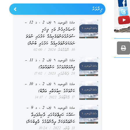
ފިލާވަޅު
مادة التوحيد ٦ (ف 2 ، د 12 –
ކަނޑައެޅިގެން ވަކި މީހަކީ
ސުވަރުގެވަންތަވެރިއެއް ކަމުގައި ނުވަތަ
ނަރަކަވަންތަވެރިއެއް ކަމުގައި ބުނުން)
30 ނޮވެމްބަރު 2024
02:00
مادة التوحيد ٦ (ف 2 ، د 11 –
ޤިޔާމަތްދުވަހުގެ ކަންތައްތައް)
28 ފެބްރުއަރީ 2023
17:02
مادة التوحيد ٦ (ف 2 ، د 10 –
ކަށްވަޅުގެ ނިޢުމަތާއި ޢަޛާބު)
17 އޮކްޓޯބަރު 2022
14:37
مادة التوحيد ٦ (ف 2 ، د 9 –
ޞައްޙަ ޙަދީޘްތަކުގައި ވާރިދުފައިވާ
ކަންތައްތަކަށް އީމާންވުމުގެ ވާޖިބުކަން)
31 ޖުލައި 2022
10:24