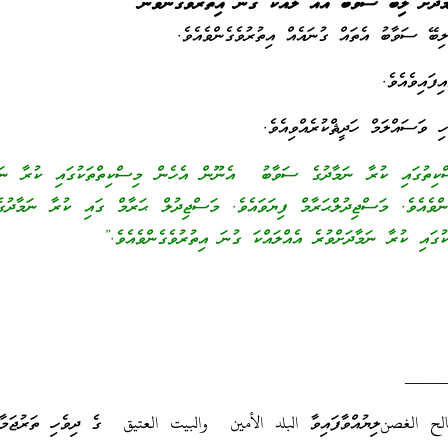
މާދަށް ލިބޭ ސަވާބު އެއް ލައްކަ ގުނަ އިތުރުވެގެންވުން
ިބޭ ސަވާބު އެތައް ގުނައެއް އިތުރުވެގެންވެއެވެ.
ިފައިވެއެވެ.
ވަސައްލަމް ހަދީޘްކުރެއްވިއެވެ.
ސްކިތުގައި ކުރާ ނަމާދުގެ ސަވާބު އެނޫން އެހެން މިސްކިތްތަކުގައި ކުރާ ނަމާ
ންވެއެވެ. މަސްޖިދުލްޙަރާމް ފިޔަވައެވެ. މަސްޖިދުލް ޙަރާމް ގައި ކުރާ ނަމާދުގ
ގައި ކުރާ ނަމާދަށްވުރެ އެއްލައްކަ ގުނަ އިތުރުވެގެންވެއެވެ.”
____
 الغصنލިޔުއްވާފައިވާ البلد الأمين والبيت العتيق ގެ ދިވެހި ތަރުޖަމާއ