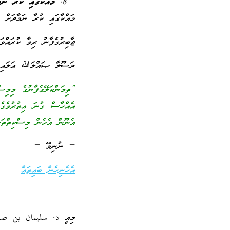
މައްކާގައި ކުރާ ނަ
މައްކާގައި ކުރާ ނަމާދަށް ލ
ޖާބިރުގެފާނު ރިވާ ކުރައްވައ
ރަސޫލާ ޞައްލަﷲ ޢަލައިހި 
”ތިމަންކަލޭގެފާނުގެ މިމި
އެއްހާސް ގުނަ އިތުރުވެގެ
އެނޫން އެހެން މިސްކިތްތަކު
= ނުނިމޭ =
އެހެނިހެން ބައިތައް
_________________
މިއީ د. سليمان بن صالح