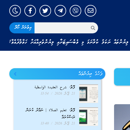
އިތުރަށް ހޯދާ
ލިޔުންތައް ނަކަލު ކުރާނަމަ މި ވެބްސައިޓަށާއި ލިޔުންތެރިއާއަށް ހަވާލާދެއްވާ!
ފަހުގެ ލިޔުންތައް
ފޮތް: شرح العقيدة الواسطية
21 ޖޫން 2026
13:54
ފޮތް: تعليم الصلاة | ނަމާދު ކުރަން
ދަސްކުރަމާ
21 ޖޫން 2026
13:40