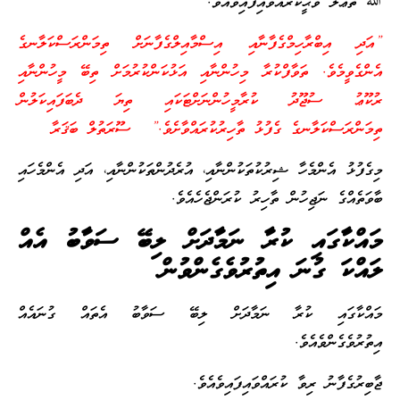
ﷲ ތަޢާލާ ވަޙީކުރައްވައިފައިވެއެވެ.
”އަދި އިބްރާހިމްގެފާނާއި އިސްމާއިލްގެފާނަށް ތިމަންރަސްކަލާނގެ
އެންގެވީމެވެ. ތަވާފްކުރާ މިހުންނާއި އަޅުކަންކުރުމަށް ތިބޭ މީހުންނާއި
ރުކޫޢު ސުޖޫދު ކުރާމީހުންނަށްޓަކައި ތިޔަ ދެބަފައިކަލުން
ތިމަންރަސްކަލާނގެ ގެފުޅު ތާހިރުކުރައްވާށެވެ.” ސޫރަތުލް ބަޤަރާ
މިގެފުޅު އެންމެހާ ޝިރުކުތަކުންނާއި، އުރެދުންތަކުންނާއި، އަދި އެންމެހައި
ބާވަތެއްގެ ނަޖިހުން ތާހިރު ކުރަންޖެހެއެވެ.
މައްކާގައި ކުރާ ނަމާދަށް ލިބޭ ސަވާބު އެއް
ލައްކަ ގުނަ އިތުރުވެގެންވުން
މައްކާގައި ކުރާ ނަމާދަށް ލިބޭ ސަވާބު އެތައް ގުނައެއް
އިތުރުވެގެންވެއެވެ.
ޖާބިރުގެފާނު ރިވާ ކުރައްވައިފައިވެއެވެ.