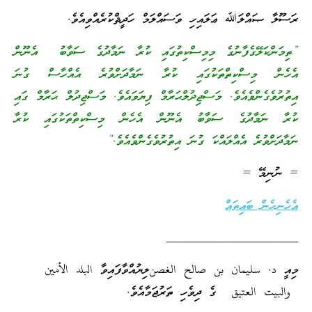
ރަސޫލާ ޞައްލަﷲ ޢަލައިހި ވަސައްލަމް ހަދީޘްކުރެއްވިއެވެ.
”ތިމަންކަލޭގެފާނުގެ މިމިސްކިތުގައި ކުރާ ނަމާދުގެ ސަވާބު އެނޫން
އެހެން މިސްކިތްތަކުގައި ކުރާ ނަމާދަށްވުރެ އެއްހާސް ގުނަ
އިތުރުވެގެންވެއެވެ. މަސްޖިދުލްޙަރާމް ފިޔަވައެވެ. މަސްޖިދުލް ޙަރާމް ގައި
ކުރާ ނަމާދުގެ ސަވާބު އެނޫން އެހެން މިސްކިތްތަކުގައި ކުރާ
ނަމާދަށްވުރެ އެއްލައްކަ ގުނަ އިތުރުވެގެންވެއެވެ.”
= ނުނިމޭ =
އެހެނިހެން ބައިތައް
_____________________
މިއީ د. سليمان بن صالح الغصنލިޔުއްވާފައިވާ البلد الأمين
والبيت العتيق ގެ ދިވެހި ތަރުޖަމާއެވެ.