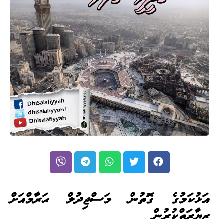
އަޅުކަމުގެ ގޮތުން މަސްޖިދުލް ޙަރާމްއަށް
ޒިޔާރަތްކުރުން