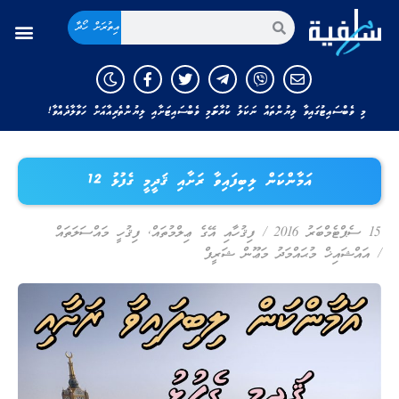
އިތުރަށް ހޯދާ
މި ވެބްސައިޓުގައިވާ ލިޔުންތައް ނަކަލު ކުރާނަމަ މި ވެބްސައިޓަށާއި ލިޔުންތެރިއާއަށް ހަވާލާދެއްވާ!
އަމާންކަން ލިބިފައިވާ ރަށާއި ޤަދީމީ ގެފުޅު 12
15 ސެޕްޓެމްބަރު 2016
/
ފިޤުހާއި އޭގެ ޢިލްމުތައް
,
ފިޤުހީ މައްސަލަތައް
/
އައްޝައިޚް މުޙައްމަދު މަޢޫން ޝަރީފް