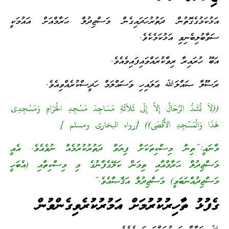
އަޅުކަމުގެގޮތުން ދަތުރުހަދައިގެން މަސްޖިދުލް ޙަރާމްއަށް އައުމަކީ
ސަވާބުލިބެނިވި އަޅުކަމެކެވެ.
އަބޫ ހުރައިރާ ރިވާކުރައްވައިފައިވެއެވެ.
ރަސޫލާ ޞައްލަﷲ ޢަލައިހި ވަސައްލަމް ހަދީސްކުރެއްވިއެވެ.
((لاَ تُشَدُّ الرِّحَالُ إِلاَّ إِلَى ثَلاَثَةِ مَسَاجِدَ مَسْجِدِ الْحَرَامِ وَمَسْجِدِى
هَذَا وَالْمَسْجِدِ الأَقْصَى)) [رواه البخارى ومسلم ]
މާނައީ:”ތިން މިސްކިތަކަށް ފިޔަވާ ދަތުރުކުރުމެއް ނުވެއެވެ. އެއީ
މަސްޖިދުލް ޙަރާމްއާއި ތިމަން ކަލޭގެފާނުގެ މި މިސްކިތާއި (އެބަހީ
މަސްޖިދުއްނަބަވީ) މަސްޖިދުލް އަޤްޞާއެވެ.”
ގެފުޅު ތާހިރުކުރުމަށް އަމުރުކުރެވިގެންވުން