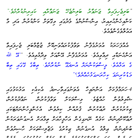
”
ބަލިޖެހިފައިވާ ޖަނަވާރު ބަލިނުޖެހޭ ޖަނަވާރާއި ކައިރިނުކުރާށެވެ.”
ކަންމިހެންހުރިއިރު، އިންސާނުންގެ މެދުގައި މިގޮތަށް ކަންކުރުން އަދި މާ
އައުލާވެގެންވެއެވެ.
އެއްފަހަރަކު އުމަރުގެފާނު ތަވާފުކުރައްވަނިކޮށް ޖުޒާމްބަލި ޖެހިފައިވާ
އަންހެނަކާއި ދިމާވިއެވެ. އުމަރުގެފާނު އޭނާއަށް ވިދާޅުވިއެވެ. ‘
‘އޭ ﷲ
ގެ އަޅާއެވެ. މީސްތަކުންނަށް އުނދަގޫ ނުކުރާށެވެ. ތިބާގެ ގޭގައި ތިބާ
މަޑުކުރިނަމަ ކިހާރަނގަޅުހެއްޔެވެ؟”
4.ހަރަމްފުޅަށް އަންނަމީހާ އެތަނުގައިވާހިނދު އެކިއެކި އަޅުކަމުގައި
ޝާމިލުވުން ހުއްޓެވެ. މިސާލަކަށް ތަވާފުކުރުން، ނަމާދުކުރުން،
ޒިކުރުކުރުން، ދުޢާކުރުން، ޤުރުއާން ކިޔެވުން، އެހެންމީހުންނަށްޓަކައި
ދުޢާކޮށްދިނުން، ކަމެއް ނޭނގިގެން އަހާމީހާއަށް ތިމާއަށް އެނގުނުވަރަކުން
ބުނެދިނުން، ޢިލްމު އުނގެނުން، ޒިކުރުގެ މަޖްލިސްތަކަށް ހާޟިރުވުން