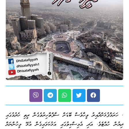
. ހަރަމްފުޅަށްދާއިރު ވީހާވެސް ބޮޑަށް ސާފްތާހިރުވެގެން ރީތި ހެދުމުގައި
ދިޔުން ހުއްޓެވެ. އަދި އެމިސްކިތުގައި އަޅުކަމައިގެން އުޅޭ މީހުންނަށް