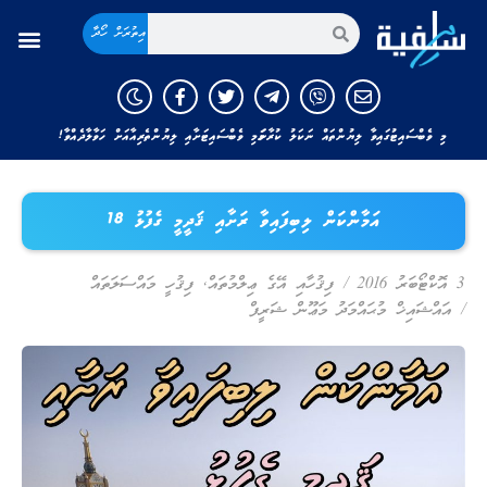
އިތުރަށް ހޯދާ
މި ވެބްސައިޓުގައިވާ ލިޔުންތައް ނަކަލު ކުރާނަމަ މި ވެބްސައިޓަށާއި ލިޔުންތެރިއާއަށް ހަވާލާދެއްވާ!
އަމާންކަން ލިބިފައިވާ ރަށާއި ޤަދީމީ ގެފުޅު 18
3 އޮކްޓޯބަރު 2016
/
ފިޤުހާއި އޭގެ ޢިލްމުތައް
,
ފިޤުހީ މައްސަލަތައް
/
އައްޝައިޚް މުޙައްމަދު މަޢޫން ޝަރީފް