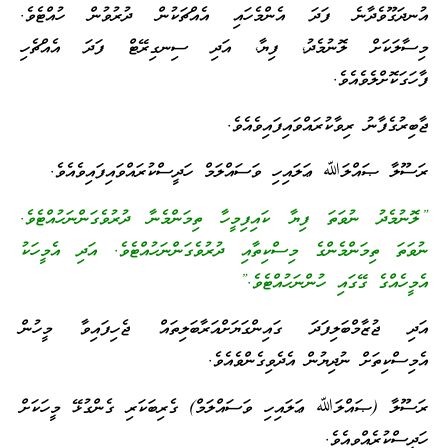
އުނދަގޫވެދާނެ ފަދަ އެންމެހައި އެއްޗަކުން ދުރުވުން ހުއްޓެވެ.
މިސާލަކަށް ލޮނުމެދު، ފިޔާ، އަދި ސިނގިރޭޓް ފަދަ އެއްޗެހި
ފާހަގަކޮށްލެވެއެވެ.
ޖާބިރުގެފާނު ރިވާކުރައްވައިފައިވެއެވެ.
ރަސޫލާ ޞައްލަﷲ ޢަލައިހި ވަސައްލަމް ހަދީސްކުރައްވައިފައިވެއެވެ.
”ލޮނުމެދު ނުވަތަ ފިޔާ ކައިފިމީހާ ތިމަންމެނާ ދުރުވެގަންނަހުއްޓެވެ.
ނުވަތަ ތިމަންމެންގެ މިސްކިތާއި ދުރުވެގަންނަހުއްޓެވެ. އަދި އެމީހަކު
އެމީހެއްގެ ގޭގައި ހުންނަހުއްޓެވެ.”
އަދި ޖުޒާމްބަލިފަދަ ގައިންގަޔަށްއަރާބަލިތައް ޖެހިފައިވާ މީހުން
އެމިސްކިތަށް ނުދިޔުން އެދެވިގެންވެއެވެ.
ރަސޫލާ (ޞައްލަﷲ ޢަލައިހި ވަސައްލަމް) ގެރިބަކަރި ގެންގުޅޭ މީހަކަށް
ހަދީސްކުރެއްވިއެވެ.