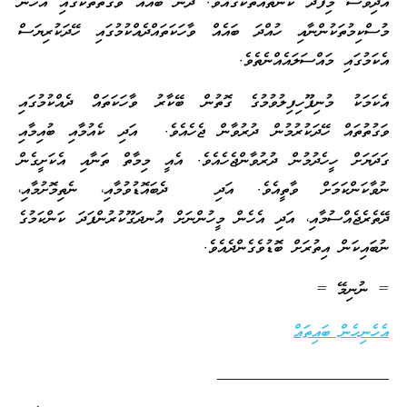
އަދިވެސް މިފަދަ ކަންތައްތަކުގައެވެ. ދެން ބައެއް ވަގުތުތަކުގައި އެހެން
މުސްކިމުތަކުންނާއި ހުއްދަ ބައެއް ވާހަކަތައްދެއްކުމުގައި ހޭދަކުރިޔަސް
އެކަމުގައި މައްސަލައެއްނެތެވެ.
އެކަމަކު މުނިފޫހިފިލުވުމުގެ ގޮތުން ބޭކާރު ވާހަކަތައް ދެއްކުމުގައި
ވަގުތުތައް ހޭދަކުރުމުން ދުރުވާން ޖެހެއެވެ. އަދި ކެއުމާއި ބުއިމާއި
ގަދަޔަށް ހީހެދުމުން ދުރުވާންޖެހެއެވެ. އެއީ މިމާތް ތަނާއި އެކަށީގެން
ނުވާކަންކަމަށް ވާތީއެވެ. އަދި ދެބައޮޑުވުމާއި، ނެތިމޮށުމާއި،
ދޭތެރެޖެއްސުމާއި، އަދި އެހެން މީހުންނަށް އުނދަގޫކުރުންފަދަ ކަންކަމުގެ
ނުބައިކަން އިތުރަށް ބޮޑުވެގެންދެއެވެ.
= ނުނިމޭ =
އެހެނިހެން ބައިތައް
_____________________