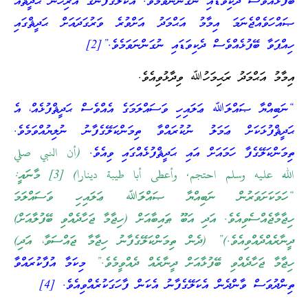
ބޭފުޅެއްވެސް ދެކިވަޑައި ނުގަންނަވަމެވެ. އެކަލޭގެފާނުގެ އަރިހުން ޙަދީޘެއް
ޞައްހަވެއްޖެނަމަ އިމާމު އަޙްމަދު އަށްވުރެ ވަރުގަދައަށް ޙަދީޘްގައި
ހިއްޕަވާ ބޭފުޅެއްވެސް ދެކިވަޑައި ނުގަންނަވަމެވެ.”[2]
އިމާމު އަޙްމަދު ރަޙިމަހުﷲ ވިދާޅުވިއެވެ.
“ނަބިއްޔާ ޞައްލަﷲ ޢަލައިހި ވަސައްލަމަގެ އެއްވެސް ޙަދީޘްފުޅެއް، އެ
ޙަދީޘްފުޅަކަށް ޢަމަލު ނުކުރައްވާ ތިމަންކަލޭގެފާނު ނުލިޔުއްވަމެވެ.
ތިމަންކަލޭގެފާ ހަމައަށް އައި ޙަދީޘްފުޅެއްގައި ވިއެވެ.
(أن النبي صلي
الله عليه وسلم احتجم, وأعطى أبا طيبة دينارا) [3] މާނައީ:
“ހަމަކަށަވަރުން ނަބިއްޔާ ޞައްލަﷲ ޢަލައިހި ވަސައްލަމަ
ހިޖާމާޖެއްސެވިއެވެ. އަދި އަބޫ ޠައިބާއަށް (ހިޖާމާ ޖަހާދެއްވި ބޭފުލާއަށް)
ދީނާރެއްދެއްވިއެވެ.)” (ދެން ތިމަންކަލޭގެފާނު ހިޖާމާ ޖައްސަވާ، އަދި)
ހިޖާމާ ޖަހާދެއްވި ބޭފުޅާއަށް ދީނާރެއް ދެއްވީމެވެ.”
މިކަމާ އުފާކުރައްވާ
ތިންދުވަސް ވާންދެން އެކަލޭގެފާނު އެކަން ފާހަގަކުރެއްވިއެވެ. [4]