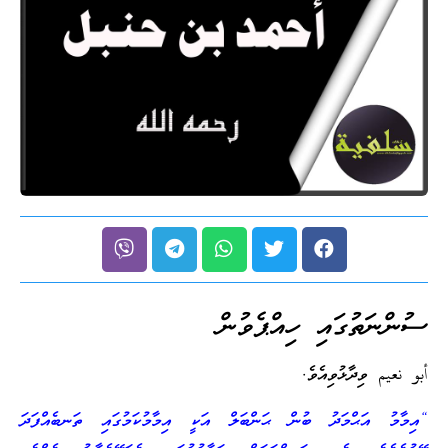
ސުންނަތުގައި ހިއްޕެވުން
أبو نعيم ވިދާޅުވިއެވެ.
“އިމާމު އަޙްމަދު ބުން ޙަންބަލް އަކީ އިމާމުކަމުގައި ތަނބެއްފަދަ