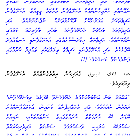
ބޭފުޅެކެވެ. އެއީ ޙަދީޘްތަކަށް ތަބާވުމުގައި އެކަލޭގެފާނު ދެއްކެވި
ނަމޫނާއާއި ހެޔޮމީހުންނާއެކު އެކަލޭގެފާނު މުލާޒަމާ ވީތީއެވެ. އެކަލޭގެފާނު
ޙަދީޘްތަކަށް ޢަމަލުނުކޮށް ދޫކޮށްލާތަނެއް ނުފެންނާނެއެވެ. އަދި
ޙަދީޘްތަކުގެ މައްޗަށް އެކަލޭގެފާނުގެ ބުއްދި މާފުރިހަމަ ކަމުގައި
ނުދެކޭނެއެވެ. ޙަދީޘްތައް ހިތުދަސްކުރުމުގައި އެކަލޭގެފާނަކީ ކަނޑެއްފަދަ
ބޭފުޅެކެވެ. އަދި އެކަލޭގެފާނަކީ ޙަދީޘްގެ ޢިލަލްގައާއި ތަޢުލީލު ކުރުމުގައި
ފުންވެގެންވާ ކަނޑެކެވެ.”[1]
عبد الملك الميموني ގެއަރިހުން ރިވާވެގެންވެއެވެ. އެކަލޭގެފާނު
ވިދާޅުވިއެވެ.
“އަޙްމަދު ބުން ޙަންބަލްއަށްވުރެ ހެޔޮވެގެންވާ ބޭފުޅެއް ތިމަންކަޭގެފާނުގެ
ދެލޮލުން ނުދެކެމެވެ. އަދި މުޙައްދިޘުންގެ ތެރެއިން، އެކަލޭގެފާނަށްވުރެ
ބޮޑަށް ﷲ ޙުރުމަތްތެ ކުރައްވާފައިވާ ކަންތައްތަކާއި، ނަބިއްޔާ
ޞައްލަﷲ ޢަލައިހި ވަސައްލަމަގެ ސުންނަތް މަތިވެރިކުރައްވާ