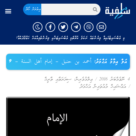
އިތުރަށް ހޯދާ
މި ވެބްސައިޓުގައިވާ ލިޔުންތައް ނަކަލު ކުރާނަމަ މި ވެބްސައިޓަށާއި ލިޔުންތެރިއާއަށް ހަވާލާދެއްވާ!
އަލް އިމާމު އަޙްމަދު: أحمد بن حنبل – إمام أهل السنة – 9
4 ނޮވެމްބަރު 2016
/
ޢިލްމުވެރިން
,
ސިޔަރަތާއި ތާރީޚް
/
އައްޝައިޚް މުއުތަމިން އަޙްމަދު