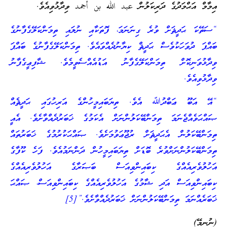
އިމާމް އަޙްމަދުގެ ދަރިކަލުން عبد الله بن أجمد ވިދާޅުވިއެވެ.
“ސަތޭކަ ޙަދީޘަށް ވުރެ ގިނަނަމަ، ފޮތަކާއި ނުލައި ތިމަންކަލޭގެފާނުގެ
ބައްޕަ ދުވަހަކުވެސް ޙަދީޘް ކިޔާނުދެއްވައެވެ. ތިމަންކަލޭގެފާނުގެ ބައްޕަ
ވިދާޅުވަނިކޮށް ތިމަންކަލޭގެފާނު އަޑުއެއްސެވީމެވެ. ޝާފިޢީގެފާނު
ވިދާޅުވިއެވެ.
“އޭ އަބޫ ޢަބްދުﷲ އެވެ. ތިޔަބައިމީހުންގެ އަރިހުގައި ޙަދީޘެއް
ޞައްޙަވެއްޖެނަމަ ތިމަންބޭކަލުންނަށް އެކަމުގެ ޚަބަރުދެއްވާށެވެ. އެއީ
ތިމަންބޭކަލުން އެޙަދީޘަށް ރުޖޫޢަވުމަށެވެ. ޞައްޙަކުރުމުގެ ޚަބަރުތައް
ތިމަންބޭކަލުންނަށްވުރެ ބޮޑަށް ތިޔަބައިމީހުން ދަންނަމުއެވެ. ފަހެ ކޫފާގެ
އަހުލުވެރިއެއްގެ ކިބައިންވިއަސް ބަޞަރާގެ އަހުލުވެރިއެއްގެ
ކިބައިންވިއަސް އަދި ޝާމުގެ އަހުލުވެރިއެއްގެ ކިބައިންވިއަސް، ޞައްޙަ
ޚަބަރެއްނަމަ ތިމަންބޭކަލުންނަށް ޚަބަރުދެއްވާށެވެ.”[5]
(ނުނިމޭ)