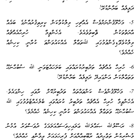
ދަލީލެއް ބަޔާންކުރޭ!
5- މަޚްލޫޤުންނަށްވެސް އެއްޗިހި މިލްކުވާކަން ކީރިތިޤުރުއާނުގެ ބައެއް
އާޔަތްތަކުން ޘާބިތުވެއެވެ. އެހެންވީމާ ހުރިހާއެއްޗެއް
މިލްކުވެވޮޑިގެންވުމުގައި ﷲތަޢާލާ އެއްކައުވަންތަ ކުރާނީ ކިހިނެއް
ހެއްޔެވެ؟
6- ހުރިހާ އެއްޗެއް ތަދުބީރުކުރައްވައި ބަލަހައްޓަވަނީ ﷲ ސުބުޙާނަހޫ
ވަތަޢާލާކަން އަންގައިދޭ ދަލީލެއް ބަޔާންކުރޭ!
7- މަޚްލޫޤުންވެސް ކަންތައްތައް ތަދުބީރުކޮށް ރާވައި ހިންގައެވެ.
އެހެންވީމާ ހުރިހާ އެއްޗެއް ތަދުބީރު ކުރައްވައި ބެލެހެއްޓެވުމުގައި ﷲ
ސުބުޙާނަހޫ ވަތަޢާލާ އެއްކައުވަންތަ ކުރާނީ ކިހިނެއް ހެއްޔެވެ؟
8- ރަސޫލުﷲ ޞައްލަﷲ ޢަލައިހިވަސައްއަލަމަގެ ދުވަސްވަރު އުޅުނު
މުޝްރިކުން ތަވްޙީދުއް ރުބޫބިއްޔާއަށް ފުރިހަމައަށް އީމާންވި ހެއްޔެވެ؟