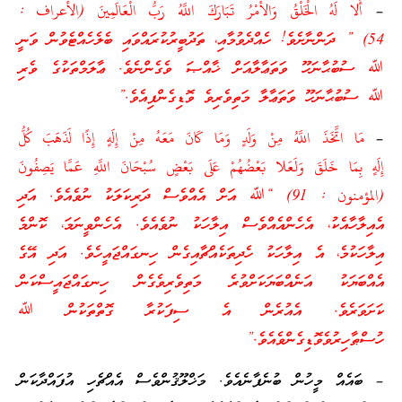
–
أَلا لَهُ الْخَلْقُ وَالأمْرُ تَبَارَكَ اللَّهُ رَبُّ الْعَالَمِينَ (الأعراف :
54) ” ދަންނާށެވެ! ހެއްދެވުމާއި، ތަދުބީރުކުރައްވައި ބެލެހެއްޓެވުން ވަނީ
ﷲ ސުބުޙާނަހޫ ވަތަޢާލާއަށް ޚާއްޞަ ވެގެންނެވެ. ޢާލަމްތަކުގެ ވެރި
ﷲ ސުބުޙާނަހޫ ވަތަޢާލާ މަތިވެރިވެ ވޮޑިގެންފިއެވެ.”
–
مَا اتَّخَذَ اللَّهُ مِنْ وَلَدٍ وَمَا كَانَ مَعَهُ مِنْ إِلَهٍ إِذًا لَذَهَبَ كُلُّ
إِلَهٍ بِمَا خَلَقَ وَلَعَلا بَعْضُهُمْ عَلَى بَعْضٍ سُبْحَانَ اللَّهِ عَمَّا يَصِفُونَ
(المؤمنون : 91) “ﷲ އަށް އެއްވެސް ދަރިކަލަކު ނުވެއެވެ. އަދި
އެއިލާހާއެކު، އެހެންއެއްވެސް އިލާހަކު ނުވެއެވެ. އެހެންވީނަމަ، ކޮންމެ
އިލާހަކުމެ، އެ އިލާހަކު ހެދިތަކެއްޗާއިގެން ހިނގައްޖައީހެވެ. އަދި އޭގެ
އެއްބަޔަކު އަނެއްބަޔަކަށްވުރެ މަތިވެރިވެގެން ހިނގައްޖައީސްކަން
ކަށަވަރެވެ. އެއުރެން އެ ސިފަކުރާ ގޮތްތަކުން ﷲ
ހުސްޠާހިރުވެވޮޑިގެންވެއެވެ.”
– ބައެއް މީހުން ބުނެފާނެއެވެ. މަޚްލޫޤުންވެސް އެއްޗެހި އުފައްދާކަން