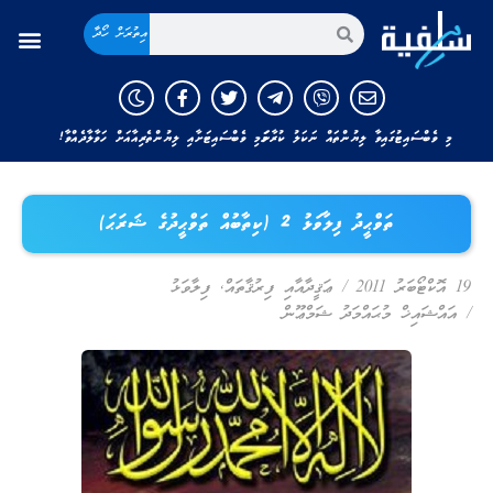
އިތުރަށް ހޯދާ
މި ވެބްސައިޓުގައިވާ ލިޔުންތައް ނަކަލު ކުރާނަމަ މި ވެބްސައިޓަށާއި ލިޔުންތެރިއާއަށް ހަވާލާދެއްވާ!
ތަވްޙީދު ފިލާވަޅު 2 (ކިތާބުއް ތަވްޙީދުގެ ޝަރަޙަ)
19 އޮކްޓޯބަރު 2011
/
ޢަޤީދާއާއި ފިރުޤާތައް
,
ފިލާވަޅު
/
އައްޝައިޚް މުޙައްމަދު ޝަމްޢޫން