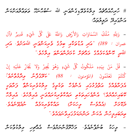
# ހުރިހާއެއްޗެއް މިލްކުވެވޮޑިގެންވަނީ ﷲ ސުބުޙާނަހޫ ވަތަޢާލާއަށްކަން
އަންގައިދޭ ދަލީލުތައް:
–
وَلِلَّهِ مُلْكُ السَّمَاوَاتِ وَالأرْضِ وَاللَّهُ عَلَى كُلِّ شَيْءٍ قَدِيرٌ (آل
عمران : 189) “އަދި އުޑުތަކާއި ބިމުގެ ވެރިކަންވަނީ ﷲއަށެވެ. އަދި
ﷲއީ ކޮންމެކަމެއްގެ މައްޗަށް ކުޅަދުންވަންތަ އިލާހެވެ.”
–
قُلْ مَنْ بِيَدِهِ مَلَكُوتُ كُلِّ شَيْءٍ وَهُوَ يُجِيرُ وَلا يُجَارُ عَلَيْهِ إِنْ
كُنْتُمْ تَعْلَمُونَ (المؤمنون : 88) “ކަލޭގެފާނު ވިދާޅުވާށެވެ!
އެފަރާތެއްގެ އަތްޕުޅުގައި އެންމެހާ ތަކެތީގެ މިލްކުވެރިކަންވާ ފަރާތަކީ
ކޮބައިހެއްޔެވެ؟ އެންމެހައިތަކެތި ރައްކާތެރިކުރައްވަނީ އެއިލާހެވެ. އެއިލާހާ
ދެކޮޅަށް (އެއްވެސް މީހަކަށް) ރައްކާތެރިކަމެއް ނުދެވޭނެއެވެ.
ތިޔަބައިމީހުން އެކަން ދަންނަކަމުގައިވާނަމައެވެ.”
– މީހަކު ބުނެފާނެއެވެ. މަޚްލޫޤުންނަށްވެސް އެއްޗިހި މިލްކުވާކަން