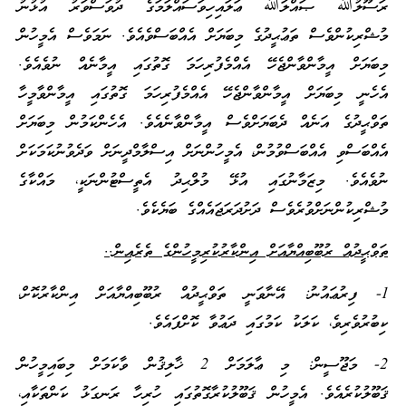
ރަސޫލުﷲ ޞައްލަﷲ ޢަލައިހިވަސައްލަމަގެ ދުވަސްވަރު އުޅުނު
މުޝްރިކުންވެސް ތަޢުޙީދުގެ މިބަޔަށް އެއްބަސްވެއެވެ. ނަމަވެސް އެމީހުން
މިބަޔަށް އީމާންވާންޖެހޭ އެއްމެފުރިހަމަ ގޮތުގައި އީމާނެއް ނުވެއެވެ.
އެހެނީ މިބަޔަށް އީމާންވާންޖެހޭ އެއްމެފުރިހަމަ ގޮތުގައި އީމާންވާމީހާ
ތަވްޙީދުގެ އަނެއް ދެބަޔަށްވެސް އީމާންވާނެއެވެ. އެހެންކަމުން މިބަޔަށް
އެއްބަސްވި އެއްބަސްވުމުން، އެމީހުންނަށް އިސްލާމްދީނަށް ވަދެވުނުކަމަކަށް
ނުވެއެވެ. މިޒަމާނުގައި އުޅޭ މުލްޙިދު އެތީސްޓުންނަކީ، މައްކާގެ
މުޝްރިކުންނަށްވުރެވެސް ދަށުދަރަޖައެއްގެ ބަޔެކެވެ.
ތަވްޙީދުއް ރުބޫބިއްޔާއަށް އިންކާރުކުރިމީހުންގެ ތެރެއިން..
1- ފިރުޢައުނު: އޭނާވަނީ ތަވްޙީދުއް ރުބޫބިއްޔާއަށް އިންކާރުކޮށް،
ކިބުރުވެރިވެ، ކަލަކު ކަމުގައި ދަޢުވާ ކޮށްފައެވެ.
2- މަޖޫސީން: މި ޢާލަމަށް 2 ޚާލިޤުން ވާކަމަށް މިބައިމީހުން
ޤަބޫލުކުރެއެވެ. އެމީހުން ޤަބޫލުކުރާގޮތުގައި ހުރިހާ ރަނގަޅު ކަންތަކާއި،