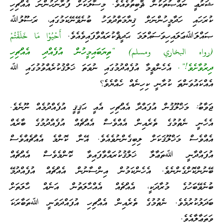
ޝަރުޢީ ނައްޞުތަކުން ޘާބިތުވެއެވެ. މިސާލަކަށް ފުރާނަހުންނަ އެއްޗިހި
ކުރަހައި ހަދާމީހުންނަށް ޤިޔާމަތްދުވަހު ބުނެވޭނޭކަމުގައި، ރަސޫލުﷲ
ޞައްލަﷲޢަލައިހިވަސައްލަމަ ޙަދީޘްކުރައްވާފައިވެއެވެ.
أَحْيُوْا مَا خَلَقْتُمْ
(رواه البخاري ومسلم) “ތިޔަބައިމީހުން އުފެއްދި އެއްޗިހި
ދިރުވާށެވެ!”.
އެހެންވީމާ އުފެއްދުމުގައި ނުވަތަ ޚަލްޤުކުރެއްވުމުގައި ﷲ
އެއްކައުވަންތަ ކުރާނީ ކިހިނެއް ހެއްޔެވެ؟
ޖަވާބު: މަޚްލޫޤުން އުފައްދާ އެއްޗިހި އެއީ ޙަޤީޤީ އުފެއްދުމެއް ނޫނެވެ.
އެހެނީ ނެތުމުގެ ތެރެއިން އެއްވެސް އެއްޗެއް އުފެއްދުމުގެ ބާރެއް
އެއްވެސް މަޚްލޫޤަކަށް ލިބިގެންނުވެއެވެ. އޭނާ ކޮންމެ އެއްޗެއްވެސް
އުފައްދާނީ ﷲތަޢާލާ ޚަލްޤުކުރައްވާފައިވާ ކޮންމެވެސް އެއްޗެއް
ބޭނުންކޮށްގެންނެވެ. އެހެންކަމުން އިންސާނުން އެއްޗެއް އުފެއްދުމޭ
ބުނެވޭބަހުގެ މުރާދަކީ، އެއްޗެއް އެއްޙާލަތުން އަނެއް ޙާލަތަށް
ބަދަލުކުރުމެވެ. ނެތުމުގެ ތެރެއިން އެއްޗިހި އުފައްދަވަނީ ﷲތަބާރަކަ
ވަތަޢާލާއެވެ.