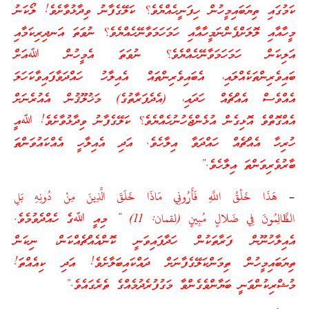
ކަމުގައި ތިޔަބައިމީހުން ހިފަނީހެއްޔެވެ؟ ކަލޭގެފާނު ވިދާޅުވާށެވެ! ލޯކަނު
މީހާއާއި ލޮލަށްފެންނަމީހާއާއި ހަމަހަމަވާނޭހެއްޔެވެ؟ ނުވަތަ އަނދިރިކަމާއި
އަލިކަން ހަމަހަމަވާނޭހެއްޔެވެ؟ ނުވަތަ އެމީހުން ﷲއަށް
ބައިވެރިންތަކެއްލައި، އެބައިވެރިންތައް އެއިލާހު ހައްދަވާފައިވާކަހަލަ
އެއްވެސް އެއްޗެއް ހަދައި، (އެދެފަރާތުގެ) މަޚުލޫޤުން އެއުރެނަށް
އެއްގޮތްވެ އޮޅިގެން އުޅެންޖެހުނުހެއްޔެވެ؟ ކަލޭގެފާނު ވިދާޅުވާށެވެ! ﷲއީ
ހުރިހާ އެއްޗެއް ހައްދަވާ އިލާހެވެ. އަދި އެއިލާހީ އެއްކައުވަންތަ
ބާރުވެރިވަންތަ އިލާހެވެ.”
–
هَذَا خَلْقُ اللَّهِ فَأَرُونِي مَاذَا خَلَقَ الَّذِينَ مِنْ دُونِهِ بَلِ
الظَّالِمُونَ فِي ضَلالٍ مُبِينٍ (لقمان: 11) ” މިއީ ﷲގެ ހެއްދެވުމެވެ.
އެއިލާހުނޫން ފަރާތަކުން ހަދާފައިވަނީ ކޮންއެއްޗެއްކަން، ނިކަން
ތިޔަބައިމީހުން ތިމަންކަލޭގެފާނަށް ދައްކައިބަލާށެވެ! އަދި ކިއެއްތަ!
މުޝްރިކުންވަނީ ބަޔާންވެގެންވާ މަގުފުރެދުމެއްގެ ތެރެގައެވެ.”