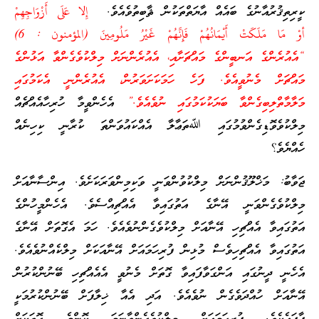
ކީރިތިޤުރުއާނުގެ ބައެއް އާޔަތްތަކުން ޘާބިތުވެއެވެ.
إِلا عَلَى أَزْوَاجِهِمْ
أوْ مَا مَلَكَتْ أَيْمَانُهُمْ فَإِنَّهُمْ غَيْرُ مَلُومِينَ (المؤمنون : 6)
“އެއުރެންގެ އަނބީންގެ މައްޗަށާއި، އެއުރެންނަށް މިލްކުވެގެންވާ އަޅުންގެ
މައްޗަށް މެނުވީއެވެ. ފަހެ ހަމަކަށަވަރުން، އެއުރެންނީ އެކަމުގައި
މަލާމާތްލިބިގެންވާ ބަޔަކުކަމުގައި ނުވެއެވެ.”
އެހެންވީމާ ހުރިހާއެއްޗެއް
މިލްކުވެވޮޑިގެންވުމުގައި ﷲތަޢާލާ އެއްކައުވަންތަ ކުރާނީ ކިހިނެއް
ހެއްޔެވެ؟
ޖަވާބު: މަޚްލޫޤުންނަށް މިލްކުވުންވަނީ ވަކިމިންވަރަކަށެވެ. އިންސާނާއަށް
މިލްކުވެގެންވަނީ އޭނާގެ އަތުގައިވާ އެއްޗިއްސެވެ. އެހެންމީހުންގެ
އަތުގައިވާ އެއްޗިހި އޭނާއަށް މިލްކުވެގެންނުވެއެވެ. ހަމަ އެގޮތަށް އޭނާގެ
އަތުގައިވާ އެއްޗިހިވެސް މުޅިން ފުރިހަމައަށް އޭނާއަކަށް މިލްކެއްނުވެއެވެ.
އެހެނީ ދީނުގައި އަންގަވާފައިވާ ގޮތަށް މެނުވީ އެއެއްޗިހި ބޭނުންކުރުން
އޭނާއަށް ހުއްދަވެގެން ނުވެއެވެ. އަދި އެއާ ޚިލާފަށް ބޭނުންކުރުމަކީ