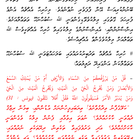
ފާފައެކެވެ. ފުރިހަމައަށް މިލްކުވެގެންވާނަމަ ކޮންމެ ގޮތަކަށް
ބޭނުންކުރިއަސް އޭނާ ފާފަވެރި ނުވާނެއެވެ. މިހުރިހާ އެއްޗެއް އެންމެ
ފުރިހަމަ ގޮތުގައި މިލްކުވެވޮޑިގެންވަނީ ﷲ ސުބުޙާނަހޫ ވަތަޢާލާއަށެވެ.
އިންސާނުންނާއި, އެއިންސާނުންގެ މިލްކުގައިވާ ހުރިހާ އެއްޗަކީވެސް ﷲ
ތަޢާލާއަށް މިލްކުވެގެންވާ އެއްޗިއްސެވެ.
# ހުރިހާ އެއްޗެއް ތަދުބީރުކުރައްވައި ބަލަހައްޓަވަނީ ﷲ ސުބުޙާނަހޫ
ވަތަޢާލާކަން އަންގައިދޭ ދަލީލުތައް:
–
قُلْ مَنْ يَرْزُقُكُمْ مِنَ السَّمَاءِ وَالأرْضِ أَمْ مَنْ يَمْلِكُ السَّمْعَ
وَالأبْصَارَ وَمَنْ يُخْرِجُ الْحَيَّ مِنَ الْمَيِّتِ وَيُخْرِجُ الْمَيِّتَ مِنَ الْحَيِّ
وَمَنْ يُدَبِّرُ الأمْرَ فَسَيَقُولُونَ اللَّهُ فَقُلْ أَفَلا تَتَّقُونَ (يونس : 31)
“ކަލޭގެފާނު ވިދާޅުވާށެވެ! ތިޔަބައިމީހުންނަށް އުޑުންނާއި، ބިމުން ރިޒްޤު
ދެއްވަނީ ކާކުހެއްޔެވެ؟ ނުވަތަ އިވުމާއި ފެނުން މިލްކު ވެގެންވަނީ
ކާކަށްހެއްޔެވެ؟ އަދި މަރުވެފައިވާ ތަކެތިން، ދިރޭތަކެތި ނެރުއްވައި،
ދިރޭތަކެތިން މަރުވެފައިވާ ތަކެތި ނެރުއްވަނީ ކާކުހެއްޔެވެ؟ އަދި އެންމެހާ