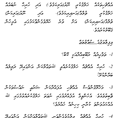
އެއްޗެހިތަކެއް ޚަލްޤުކުރީ ނޫރު(އަލިކަމެވެ.) އަދި ހުރިހާ ނުބައެއް
ޚަލްޤުކުރީ ޡުލްމާ(އަނދިރިކަމެވެ). އަދި ނޫރު(އަލިކަން)
ޡުލްމާ(އަނދިރިކަން) އަށް ވުރެ ހެޔޮވެގެންވާކަމުގައި އެމީހުން
ޤަބޫލުކުރެއެވެ.
މިފިލާވަޅުގެ ސުވާލުތައް
1- ތަވްޙީދުއް ރުބޫބިއްޔާއަކީ ކޮބާ؟
2- ހުރިހާ އެއްޗެއް ޚަލްޤުކުރެއްވީ ﷲތަޢާލާކަން އަންގައިދޭ ދަލީލެއް
ބަޔާންކުރޭ!
3- މަޚްލޫޤުންވެސް އެއްޗެހި އުފައްދާކަން ޝަރުޢީ ނައްޞުތަކުން
ޘާބިތުވެއެވެ. އެހެންވީމާ އުފެއްދުމުގައި ނުވަތަ ޚަލްޤުކުރެއްވުމުގައި ﷲ
އެއްކައުވަންތަ ކުރާނީ ކިހިނެއް ހެއްޔެވެ؟
4- ހުރިހާ އެއްޗެއް މިލްކުވެގެންވަނީ ﷲތަޢާލާއަށްކަން އަންގައިދޭ