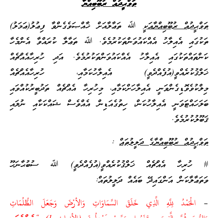
ތަވްޙީދުއް ރުބޫބިއްޔާ
ތަވްޙީދުއް ރުބޫބިއްޔާއަކީ
ﷲ ތަޢާލާއަށް ޚާއްޞަވެގެންވާ ފިޢުލު(ޢަމަލު)
ތަކުގައި އެއިލާހު އެއްކައުވަންތަކުރުމެވެ. ﷲ ތަޢާލާ ކުރައްވާ އެންމެހާ
ކަންތައްތަކުގައި އެއިލާހު އެއްކައުވަންތަކުރުމެވެ. އަދި ހުރިހާއެއްޗެއް
ޚަލްޤުކުރެއްވީ(އުފެއްދެވީ) އެއިލާހުކަމާއި، ހުރިހާއެއްޗެއް
މިލްކުވެވޮޑިގެންވަނީ އެއިލާހަށްކަމާއި، މިހުރިހާ އެއްޗެއް ތަދުބީރުކުއްވައި
ބަލަހައްޓަވަނީ އެއިލާހުކަން، ހިތުގެއަޑިން އެއްވެސް ޝައްކަކާއި ނުލައި
ޤަބޫލުކުރުމެވެ.
ތަވްޙީދުއް ރުބޫބިއްޔާގެ ދަލީލުތައް
:
# ހުރިހާ އެއްޗެއް ޚަލްޤުކުރެއްވީ(އުފެއްދެވީ) ﷲ ސުބުޙާނަހޫ
ވަތަޢާލާކަން އަންގައިދޭ ބައެއް ދަލީލުތައް:
–
الْحَمْدُ لِلَّهِ الَّذِي خَلَقَ السَّمَاوَاتِ وَالأرْضَ وَجَعَلَ الظُّلُمَاتِ