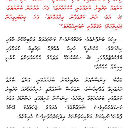
ކަންތައް ތަދުބީރު ކުރައްވަނީ ކާކުހެއްޔެވެ؟ ފަހެ، އެއުރެން ބުނާނެތެވެ.
اللَّه އެވެ. ދެން ކަލޭގެފާނު ވިދާޅުވާށެވެ! ފަހެ، ތިޔަބައިމީހުން
(އެއިލާހަށް) ތަޤްވާވެރި ނުވަނީހެއްޔެވެ؟”
– މީހަކު ބުނެފާނެއެވެ. މަޚްލޫޤުންވެސް ކަންތައްތައް ތަދުބީރުކޮށް ރާވައި
ހިންގައެވެ. އެހެންވީމާ ހުރިހާ އެއްޗެއް ތަދުބީރު ކުރައްވައި
ބެލެހެއްޓެވުމުގައި ﷲ ސުބުޙާނަހޫ ވަތަޢާލާ އެއްކައުވަންތަ ކުރާނީ
ކިހިނެއް ހެއްޔެވެ؟
ޖަވާބު: އިންސާނާއަށް ތަދުބީރުކޮށް ބެލެހެއްޓޭނީ އޭނާގެ ބާރުގެ
ދަށުގައިވާ އެއްޗިއްސެވެ. ނަމަވެސް ﷲތަޢާލާއީ ހުރިހާއެއްޗެއް ތަދުބީރު
ކުރައްވައި ބަލަހައްޓަވާ އިލާހެވެ. އިންސާނާ ދުނިޔޭގައި ހުންނާނޭ ވަގުތު
ކަނޑައެޅުއްވީވެސް ﷲތަޢާލާއެވެ. އެވަގުތު ޖެހުމާއެކު އޭނާގެ
ފުރާނަގެންދިއުމަށް މަލާއިކަތުންނަށް އިޛުނަދެއްވާނީވެސް އެއިލާހެވެ.