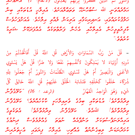
وَالنُّورَ ثُمَّ الَّذِينَ كَفَرُوا بِرَبِّهِمْ يَعْدِلُونَ (الأنعام: 1) “އެންމެހައި
ޙަމްދެއްވަނީ ﷲ ސުބުޙާނަހޫ ވަތަޢާލާއަށެވެ. އެއިލާހީ އުޑުތަކާއި ބިން
ޚަލްޤުކުރައްވައި، އަނދިރިކަމާއި އަލިކަން ލެއްވި އިލާހެވެ. އެއަށްފަހުވެސް
ކާފިރުވީމީހުން އެއިލާހާއި އެހެން ފަރާތްތަކެއް އެއްފަދަކޮށް ޝަރީކު
ކުރެތެވެ.”
–
قُلْ مَنْ رَبُّ السَّمَاوَاتِ وَالأرْضِ قُلِ اللَّهُ قُلْ أَفَاتَّخَذْتُمْ مِنْ
دُونِهِ أَوْلِيَاءَ لا يَمْلِكُونَ لأنْفُسِهِمْ نَفْعًا وَلا ضَرًّا قُلْ هَلْ يَسْتَوِي
الأعْمَى وَالْبَصِيرُ أَمْ هَلْ تَسْتَوِي الظُّلُمَاتُ وَالنُّورُ أَمْ جَعَلُوا لِلَّهِ
شُرَكَاءَ خَلَقُوا كَخَلْقِهِ فَتَشَابَهَ الْخَلْقُ عَلَيْهِمْ قُلِ اللَّهُ خَالِقُ كُلِّ
شَيْءٍ وَهُوَ الْوَاحِدُ الْقَهَّارُ (الرعد : 16) “ކަލޭގެފާނު
ވިދާޅުވާށެވެ! އުޑުތަކާއި ބިމުގެ ވެރިއިލާހަކީ ކާކުހެއްޔެވެ؟ ކަލޭގެފާނު
ވިދާޅުވާށެވެ! ﷲއެވެ. ކަލޭގެފާނު ވިދާޅުވާށެވެ! އެތަކެތީގެ
އަމިއްލަނަފްސުތަކަށް މަންފާއެއް ނުވަތަ ގެއްލުމެވެސް ދިނުމުގެ
ކުޅަދާނަކަން ލިބިގެންނުވާ އެއްޗިހި، އެއިލާހު ފިޔަވައި އެހީތެރެރިން