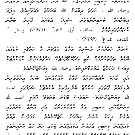
ކުޑަކުއްޖަކު ކިނބިހި އެޅުމަށްފަހު ﷲ އަށް ޙަމްދުކޮށްފިނަމަ އެނާއަށް
يرحمك الله ، ނުވަތަ ތިބާއަށް ﷲ ބަރަކާތް ލައްވާށިއެވެ، މިފަދަ
އިބާރާތެއް ބުނެވިދާނެކަމަށް ޝައިޚް ޢަބްދުލް ޤާދިރް ބަޔާން
ކުރައްވާފައިވެއެވެ. “مطالب أولي النهى” (1/945) وينظر ”
كشاف القناع” (2/158) .
ﷲއަށް ޙަމްދުކުރާ މުސްލިމް އަޚާގެ މައްޗަށް ވާ ޙައްޤަކީ ކުޑައެއް
ބޮޑެއް ތަފާތުކުރުމެއް ނެތި އަދާކޮށްދޭންޖެހޭ ޙައްޤެއްކަމުން، ކުޑަކުއްޖަކު
ވިޔަސް އެކުއްޖާ ޙަމްދުކޮށްފިނަމަ يرحمك الله ކިޔަންޖެހޭނެއެވެ.
އެއީ ވާހަކަ ނުދެއްކޭވަރުގެ ތުއްތު ކުއްޖެއްނަމަ، ބައެއް ޢިލްމުވެރިން
ދެކިލައްވާ ގޮތުގައި އެކުއްޖާ ބެލެނިވެރިޔާ އެކުއްޖާގެ ބަދަލުގައި الحمد
لله ކިޔަންޖެހޭނެއެވެ. ނަމަވެސް ބޮޑަށް ބުރަވެވޭ ގޮތަކީ الحمد لله
ކިޔަންޖެހޭނީ ކނބިހި އަޅާ ކުއްޖާކަމަށެވެ. އަދި އޭނާގެ ބަދަލުގައި
އެހެން މީހަކު އެހެން ކިޔާކަށް ނުޖެހޭނެއެވެ. ނަމަވެސް ތުއްތު
ކުއްޖާއަށް ކިނބިހި އެޅުމުން އެކުއްޖާއަށް ޓަކައި ހެޔޮ ދުޢާ ކޮށްދިނުމަކީ