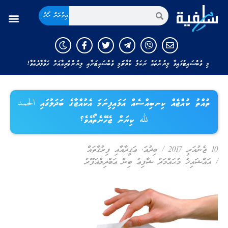
އިތުރަށް ހޯދާ
މި ވެބްސައިޓުގައިވާ ލިޔުންތައް ނަކަލު ކުރާނަމަ މި ވެބްސައިޓަށާއި ލިޔުންތެރިއާއަށް ހަވާލާދެއްވާ!
ތުއްތު ކުއްޖެއް ކިނބިއްސެއް އަޅައިފިނަމަ އެކުއްޖާގެ ބަދަލުގައި الحمد
لله ކިޔަން ޖެހޭނެތޯއެވެ؟
10 ޖެނުއަރީ 2017
/
ބިދުޢަ
,
ޢަޤީދާއާއި ފިރުޤާތައް
/
އައްޝައިޚު މުޙައްމަދު ޝާފިޢު ބިން ޢަބްދިލްޣަފޫރު