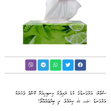
ސުވާލު: އަޅުގަނޑުގެ ކުޑަ ދަރިފުޅު ކިނބިހިއަޅާ ކޮންމެ ފަހަރަކު
އަޅުގަނޑު الحمد لله ކިޔަމެވެ. މީ ބިދުޢައެއްތޯ؟