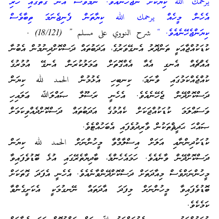
يرحمك الله ކިޔާކަށް ނުޖެހޭނެއެވެ. ނަމަވެސް އޭނާ ގާތުގައި ހުރި
އެހެން މީހެއް يرحمك الله ކިޔާތަން ފެނިޖެނަމަ ތިބާވެސް
ކިޔަންޖެހޭނެއެވެ. “
شرح النووي على مسلم ” (18/121) .
ކުޑަކުއްޖާއަކީ ތަންދޮރު އެނގޭވަރުގެ، އަދަބުތައް ދަސްކޮށްދިނުމުން އެބުނާ
އެއްޗެއް އެނގި އެއާ އެއްގޮތަށް ޢަމަލުކުރަން އެނގޭ އުމުރުގެ
ކުއްޖެއްކަމުގައި ވާނަމަ، ކިނބިހި އެޅުމުން الحمد لله ކިޔަން
ދަސްކޮށްދޭން ޖެހޭނެއެވެ. އެހެނީ ރަސޫލާ ޞައްލަﷲ ޢަލައިހި
ވަސައްލަމަ ކުޑަކުއްޖަކަށް ކެއުމުގެ އަދަބުތައް ދަސްކޮށްދެއްވިކަމަށް
ޞައްޙަ ޙަދީޘްތަކުން ވާރިދުވެފައި އެބަހުއްޓެވެ.
ކުޑަކުދިންނާއި އަލަށް އިސްލާމްވާ މީހުންނަށް الحمد لله ކިޔަން
ދަސްކޮށްދޭން ވާނެއެވެ. ހަމައެހެންމެ، ބާދިޔާތެރޭގައި އުޅެ ބޮޑުވެފައިވާ
މީހުންނަށްވެސް މިއާދަތަށް ދަސްކޮށްދޭންވާނެއެވެ. އެހެނީ އެފަދަ ގޮތަކަށް
ބޮޑުވެފައިވާ މީހުންނަށް މިފަދަ އާދަތައް ނޭނގުމަކީ އެކަށީގެންވާ
ކަމެކެވެ.