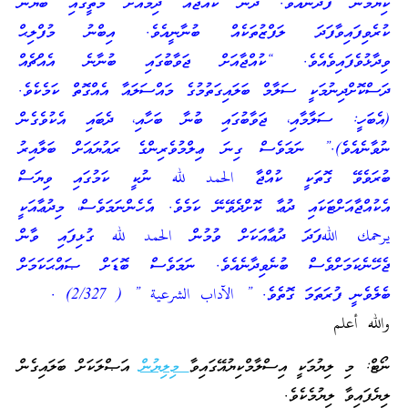
ކިޔުމުން ފުދޭނެއެވެ. ދެން ކުއްޖާއާ ދިމާއަށް މަތީގައި ބަޔާން
ކުރެވިފައިވާފަދަ ލަފްޒުތަކެއް ބުނާނީއެވެ. އިބްނު މުފްލިޙް
ވިދާޅުވެފައިވެއެވެ. “ކުއްޖާއަށް ޖަވާބުގައި ބުނާނެ އެއްޗެއް
ދަސްކޮށްދިނުމަކީ ސަލާމް ބަލައިގަތުމުގެ މައްސަލައާ އެއްގޮތް ކަމެކެވެ.
(އެބަހީ: ސަލާމާއި، ޖަވާބުގައި ބުނާ ބަހާއި، ދެބައި އެކުވެގެން
ނުވާނެއެވެ).” ނަމަވެސް ގިނަ ޢިލްމުވެރިންގެ ރައުޔައަށް ބަލާއިރު
ބުރަވެވޭ ގޮތަކީ ކުއްޖާ الحمد لله ނުކީ ކަމުގައި ވިޔަސް
އެކުއްޖާއަށްޓަކައި ދުޢާ ކޮށްދެވޭނޭ ކަމެވެ. އެހެންނަމަވެސް، މިދުޢާއަކީ
يرحمك اللهފަދަ ދުޢާއަކަށް ވުމުން الحمد لله ގުޅިފައި ވާން
ޖެހޭނެކަމަށްވެސް ބުނެވިދާނެއެވެ. ނަމަވެސް ބޮޑަށް ޞައްޙަކަމަށް
ބެލެވެނީ ފުރަތަމަ ގޮތެވެ. ” الآداب الشرعية ” ( 2/327) .
والله أعلم
ނޯޓް: މި ލިޔުމަކީ އިސްލާމްކިޔުއޭގައިވާ
މިލިޔުން
އަޞްލަކަށް ބަލައިގެން
ލިޔެފައިވާ ލިޔުމެކެވެ.