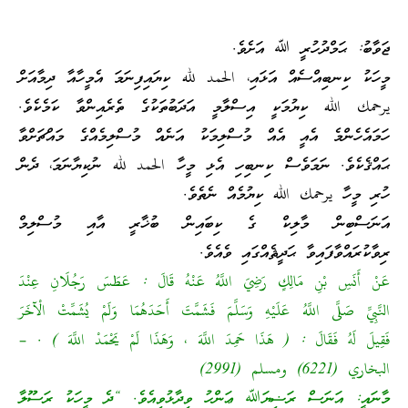
ޖަވާބު: ޙަމްދުހުރީ ﷲ އަށެވެ.
މީހަކު ކިނބިއްސެއް އަޅައި، الحمد لله ކިޔައިފިނަމަ އެމީހާއާ ދިމާއަށް
يرحمك الله ކިޔުމަކީ އިސްލާމީ އަދަބުތަކުގެ ތެރެއިންވާ ކަމެކެވެ.
ހަމައެހެންމެ އެއީ އެއް މުސްލިމަކު އަނެއް މުސްލިމެއްގެ މައްޗަށްވާ
ޙައްޤެކެވެ. ނަމަވެސް ކިނބިހި އެޅި މީހާ الحمد لله ނުކިޔާނަމަ، ދެން
ހުރި މީހާ يرحمك الله ކިޔުމެއް ނެތެވެ.
އަނަސްބިން މާލިކް ގެ ކިބައިން ބުޚާރީ އާއި މުސްލިމް
ރިވާކުރައްވާފައިވާ ޙަދީޘެއްގައި ވެއެވެ.
عَنْ أَنَسِ بْنِ مَالِكٍ رَضِيَ اللَّهُ عَنْهُ قَالَ : عَطَسَ رَجُلَانِ عِنْدَ
النَّبِيِّ صَلَّى اللَّهُ عَلَيْهِ وَسَلَّمَ فَشَمَّتَ أَحَدَهُمَا وَلَمْ يُشَمِّتْ الْآخَرَ
فَقِيلَ لَهُ فَقَالَ : ( هَذَا حَمِدَ اللَّهَ ، وَهَذَا لَمْ يَحْمَدْ اللَّهَ ) . –
البخاري (6221) ومسلم (2991)
މާނައީ: އަނަސް ރަޟިޔަﷲ ޢަންހު ވިދާޅުވިއެވެ. “ދެ މީހަކު ރަސޫލާ