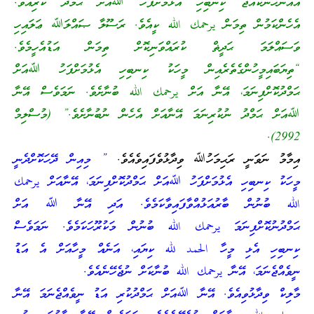
އެއަންހެންކުއްޖާ ކިނބިހި އެޅުމަށްފަހު ﷲއަށް ޙަމްދު ކުރިއެވެ.
އެހެންކަމުން ތިމަން يرحمك الله ކީއެވެ. ރަސޫލާ ޞައްލަﷲ ޢަލައިހި
ވަސައްލަމަ ޙަދީޡް ކުރައްވަނިކޮށް ތިމަން އަޑުއެހީމެވެ.
“ތިޔަބައިމީހުންގެތެރެއިން މީހަކު ކިނބިހި އެޅުމަށްފަހު ﷲއަށް
ޙަމްދުކޮށްފިނަމަ، އޭނާ އަށް يرحمك الله ބުނާށެވެ. ނަމަވެސް އޭނާ
ﷲއަށް ޙަމްދު ނުކުރިނަމަ އޭނާއަށް އެހެން ނުބުނާށެވެ.” (މުސްލިމް
2992).
އިމާމު ނަވަނީ ރަޙިމަހުﷲ ވިދާޅުވެފައިވެއެވެ.
” މިއިން ދޭހަކޮށްދެނީ
މީހަކު ކިނބިހި އެޅުމަށްފަހު ﷲއަށް ޙަމްދުކޮށްފިނަމަ، އޭނާއަށް يرحمك
الله ބުނުން ބާރުއަޅުއްވާފައިވާކަމެވެ. އަދި އޭނާ ﷲ އަށް
ޙަމްދުނުކޮށްފިނަމަ يرحمك الله ބުނުން މަކުރޫހަކަމެވެ. ނަމަވެސް
ކިނބިހި އެޅި މީހާ الحمد لله ކިޔައި، އަނެއް މީހާއަށް އެ އަޑު
ނީވެއްޖެނަމަ، އޭނާ يرحمك الله ބުނާކަށް ނުޖެހޭނެއެވެ.
މާލިކް ވިދާޅުވިއެވެ. އޭނާ ﷲއަށް ޙަމްދުކުރި އަޑު ނީވެއްޖެނަމަ އޭނާ