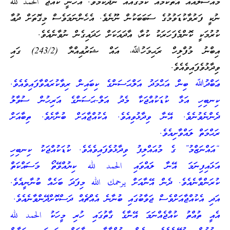
މައްސަލައެއް އޮތްކަމެއް ކަމުގައެއް ނުދެކެމެވެ. އެހެނީ ކުއްޖާ الحمد لله
ނުކީ ފަރުވާކުޑަވުމުގެ ސަބަބަކުން ނޫނެވެ. އެހެންނަމަވެސް މިގޮތަށް ދުޢާ
ކުރުމަކީ ކޮންމެފަހަރަކު ކުރާ، އާދައަކަށް ހަދައިގެން ނުވާނެއެވެ.
އިބްނު މުފްލިހް ރަޙިމަހުﷲ، އައް ޝަރުޢިއްޔާ (243/2) ގައި
ވިދާޅުވެފައިވެއެވެ.
ޢަބްދުﷲ ބިން އަޙްމަދު އަލްޙަސަންގެ ކިބައިން ރިވާކުރައްވާފައިވެއެވެ.
ކިނބިހި އަޅާ ކުޑަކުއްޖަކާ މެދު އަލް-ޙަސަންގެ އަރިހުން ސުވާލު
ދެންނެވުނެވެ. އޭނާ ވިދާޅުވިއެވެ. އެކުއްޖާއަށް ބުނާށެވެ. ތިބާއަށް
ރަޙްމަތް ލައްވާށިއެވެ.
“އައްނަޒްމު” ގެ މުއައްލިފު ވިދާޅުވެފައިވެއެވެ. ކުޑަކުއްޖަކު ކިނބިހި
އަޅައިފިނަމަ އޭނާ ލައްވައި الحمد لله ކިޔުއްވޭތޯ މަސައްކަތް
ކުރަންވާނެއެވެ. ދެން އޭނާއަށް يرحمك الله މިފަދަ ބަހެއް ބުނާނީއެވެ.
އަދި އެކުއްޖާއަށްވެސް ޖަވާބުގައި ބުނާނެ އެއްޗެއް ދަސްކޮށްދޭންވާނެއެވެ.
އެއީ ތުއްތު ކުއްޖެއްނަމަ އޭނާގެ ގާތުގައި ހުރި މީހަކު الحمد لله