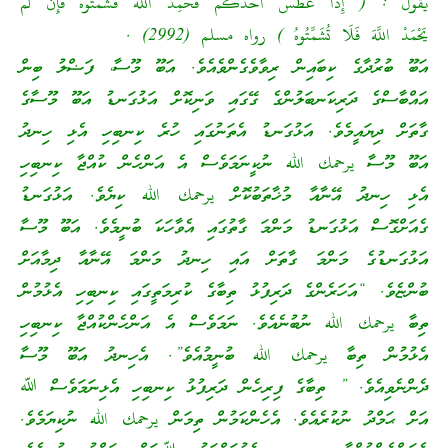
يَقُولُ : ( إِذَا عَطَسَ أَحَدُكُمْ فَحَمِدَ اللَّهَ فَشَمِّتُوهُ فَإِنْ لَمْ
يَحْمَدْ اللَّهَ فَلَا تُشَمِّتُوهُ ) رواه مسلم (2992) .
އަބޫ ބުރުދާގެ ކިބައިން ރިވާވެގެންވެއެވެ. އަބޫ މޫސާ، ފަޟްލު ބިން
އައްބާސްގެ ދަރިކަނބަލުންގެ ގޭގައި ވަނިކޮށް އަޅުގަނޑު އަބޫ މޫސާގެ
ގާތަށް ދިޔައީމެވެ. އަޅުގަނޑު އެތަނުގައި ހުރެ ކިނބިހި އެޅި ހިނދު
އަބޫ މޫސާ يرحمك الله ނުކީނަމަވެސް އެ އަންހެން ކުއްޖާ ކިނބިހި
އެޅި ހިނދު އޭނާއާ މުޚާތަބުކޮށް يرحمك الله ކިޔެވެ. އަޅުގަނޑު
ގެއަށްގޮސް އަޅުގަނޑު މަންމަ ގާތުގައި އެވާހަކަ ބުނީމެވެ. އަބޫ މޫސާ
އަޅުގަނޑުގެ މަންމަ ގާތަށް އައި ހިނދު މަންމަ އޭނާއާ ދިމާއަށް
ބުންޏެވެ. “އަހަރެންގެ ދަރިފުޅު ތިބާގެ ކުރިމަތީގައި ކިނބިހި އެޅުމުން
ތިބާ يرحمك الله ނުބުނެއެވެ. ނަމަވެސް އެ އަންހެންކުއްޖާ ކިނބިހި
އެޅުމުން ތިބާ يرحمك الله ބުނީމުއެވެ”. އެހިނދު އަބޫ މޫސާ
ދެންނެވިއެވެ. ” ތިބާގެ ފިރިހެން ދަރިފުޅު ކިނބިހި އެޅިނަމަވެސް ﷲ
އަށް ޙަމްދު ނުކުރެއެވެ. އެހެންކަމުން ތިމަން يرحمك الله ނުކިޔަމެވެ.