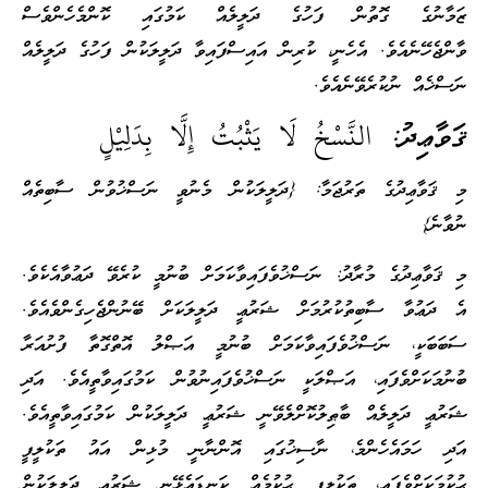
ޒަމާނުގެ ގޮތުން ފަހުގެ ދަލީލެއް ކަމުގައި ކޮންމެހެންވެސް
ވާންޖެހޭނެއެވެ. އެހެނީ، ކުރިން އައިސްފައިވާ ދަލީލަކުން ފަހުގެ ދަލީލެއް
ނަސްޚެއް ނުކުރެވޭނެއެވެ.
ޤަވާޢިދު:
ا
لنَّسْخُ لَا يَثْبُتُ إِلَّا بِدَلِيْلٍ
މި ޤަވާޢިދުގެ ތަރުޖަމާ: {ދަލީލަކުން މެނުވީ ނަސްޚުވުން ސާބިތެއް
ނުވާނެ}
މި ޤަވާޢިދުގެ މުރާދު: ނަސްޚުވެފައިވާކަމަށް ބުނުމީ ކުރެވޭ ދަޢުވާއެކެވެ.
އެ ދަޢުވާ ސާބިތުކުރުމަށް ޝަރުޢީ ދަލީލަކަށް ބޭނުންޖެހިގެންވެއެވެ.
ސަބަބަކީ، ނަސްޚުވެފައިވާކަމަށް ބުނުމީ އަޞްލު އޮތްގޮތާ ފުށުއަރާ
ބުނުމަކަށްވެފައި، އަޞްލަކީ ނަސްޚުވެފައިނުވުން ކަމުގައިވާތީއެވެ. އަދި
ޝަރުޢީ ދަލީލެއް ބާޠިލުކޮށްލެވޭނީ ޝަރުޢީ ދަލީލަކުން ކަމުގައިވާތީއެވެ.
އަދި ހަމައެހެންމެ، ނާސިޚުގައި އޮންނާނީ މުޅިން އައު ތަކުލީފީ
ޙުކުމަކަށްވެފައި، ތަކުލީފީ ޙުކުމެއް ކަނޑައެޅޭނީ ޝަރުޢީ ދަލީލަކުން