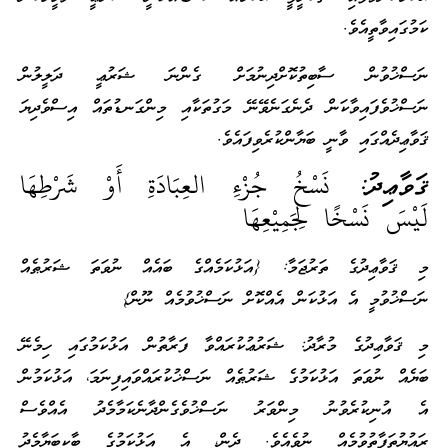
ކަމުގައިވާތީއެވެ.
ނަސްޚުވުން ސާބިތުކޮށްދިނުމަށް ގެންނަ ޝަރުޢީ ދަލީލުން
ނަސްޚުވެފައިވާކަން ދެނެގަނެވޭނޭ މަގުތަކާއި މިންގަނޑުތައް އިސްވެދިޔަ
ޤަވާޢިދެއްގައި ވާނީ ބަޔާންކުރެވިފައެވެ.
ޤަވާޢިދު:
نَسْخُ جُزْءِ العِبَادَةِ أَوْ شَرْطِهَا
لَيْسَ نَسْخًا لِجَمِيْعِهَا
މި ޤަވާޢިދުގެ ތަރުޖަމާ: {އަޅުކަމެއްގެ ބައެއް ނުވަތަ ޝަރުޠެއް
ނަސްޚުވުމީ އެ އަޅުކަން އެއްކޮށް ނަސްޚުވުމެއް ނޫން}
މި ޤަވާޢިދުގެ މުރާދު: ޝަރުޢުކުރައްވާ ފަރާތުން އަޅުކަމުގައި ހިމެނޭ
ބަޔެއް ނުވަތަ އަޅުކަމުގެ ޝަރުޠެއް ނަސްޚުކުރައްވައިފިނަމަ، އަޅުކަމުން
އެ އުނިކުރެވުނު މިންވަރު ނަސްޚުވެގެންދާނެކަމާމެދު އެއްވެސް
ރައުޔުތަފާތުވުމެއް ނުވެއެވެ. ދެން، އެ އަޅުކަމުގެ ބާކީބަޔާމެދު