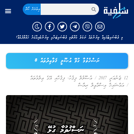
އިތުރަށް ހޯދާ
މި ވެބްސައިޓުގައިވާ ލިޔުންތައް ނަކަލު ކުރާނަމަ މި ވެބްސައިޓަށާއި ލިޔުންތެރިއާއަށް ހަވާލާދެއްވާ!
ނަސްޚުވުމާ ގުޅޭ އުޞޫލީ ޤަވާޢިދުތައް 8
12 ޖެނުއަރީ 2017
/
އުޞޫލުލް ފިޤުހު
,
ފިޤުހާއި އޭގެ ޢިލްމުތައް
/
އައްޝައިޚް އިސްމާޢީލް ރިޔާޟް