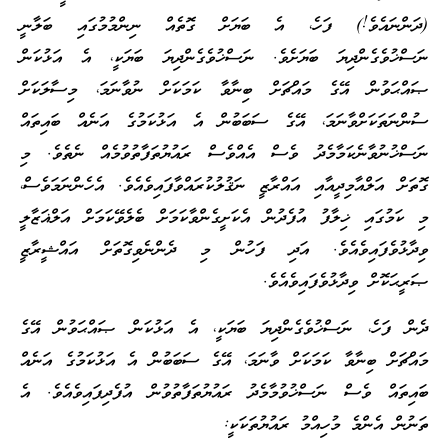
(ދަންނައެވެ!) ފަހެ، އެ ބަޔަށް ގޮތެއް ނިންމުމުގައި ބަލާނީ
ނަސްޚުވެގެންދިޔަ ބަޔަށެވެ. ނަސްޚުވެގެންދިޔަ ބަޔަކީ، އެ އަޅުކަން
ޞައްޙަވުން އޭގެ މައްޗަށް ބިނާވާ ކަމަކަށް ނުވާނަމަ، މިސާލަކަށް
ސުންނަތަކަށްވާނަމަ، އޭގެ ސަބަބުން އެ އަޅުކަމުގެ އަނެއް ބައިތައް
ނަސްޚުނުވާނެކަމާމެދު ވެސް އެއްވެސް ރައުޔުތަފާތުވުމެއް ނެތެވެ. މި
ގޮތަށް އަލްއާމިދީއާއި އައްރާޒީ ނަޤުލުކުރައްވާފައިވެއެވެ. އެހެންނަމަވެސް،
މި ކަމުގައި ޚިލާފު އުފެދުން އެކަށީގެންވާކަމަށް ބެލެވޭކަމަށް އަލްޣަޒާލީ
ވިދާޅުވެފައިވެއެވެ. އަދި ފަހުން މި ދެންނެވިގޮތަށް އައްޝީރާޒީ
ޞަރީޙަކޮށް ވިދާޅުވެފައިވެއެވެ.
ދެން ފަހެ، ނަސްޚުވެގެންދިޔަ ބަޔަކީ، އެ އަޅުކަން ޞައްޙަވުން އޭގެ
މައްޗަށް ބިނާވާ ކަމަކަށް ވާނަމަ، އޭގެ ސަބަބުން އެ އަޅުކަމުގެ އަނެއް
ބައިތައް ވެސް ނަސްޚުވުމާމެދު ރައުޔުތަފާތުވުން އުފެދިފައިވެއެވެ. އެ
ތަނުން އެންމެ މުހިއްމު ރައުޔުތަކަކީ: