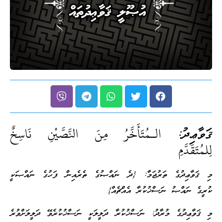
ޤަވާޢިދު:
الـمُتَأَخَّرُ مِنَ النَّصَّيْنِ نَاسِخٌ
لِلمُتَقَدَّمِ
މި ޤަވާޢިދުގެ ތަރުޖަމާ: {ދެ ނައްޞުގެ ތެރެއިން ފަހުގެ ނައްޞަކީ
ކުރީގެ ނައްޞު ނަސްޚުކުރާ އެއްޗެއް}
މި ޤަވާޢިދުގެ މުރާދު: ނަސްޚުކުރާ ދަލީލަކީ ނަސްޚުކުރެވޭ ދަލީލަށްވުރެ