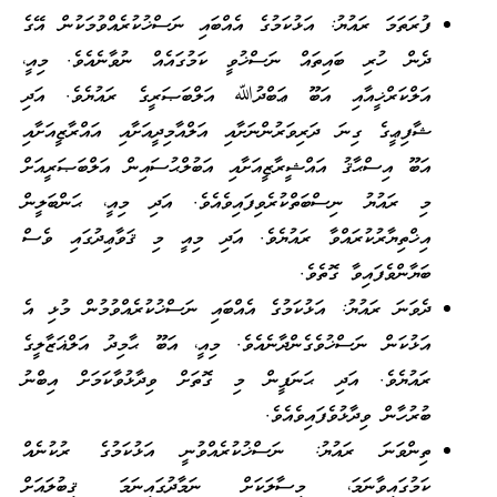
ފުރަތަމަ ރައުޔު: އަޅުކަމުގެ އެއްބައި ނަސްޚުކުރެއްވުމަކުން އޭގެ
ދެން ހުރި ބައިތައް ނަސްޚުވީ ކަމުގައެއް ނުވާނެއެވެ. މިއީ،
އަލްކަރްޚީއާއި އަބޫ ޢަބްދުﷲ އަލްބަޞަރީގެ ރައުޔެވެ. އަދި
ޝާފިޢީގެ ގިނަ ދަރިވަރުންނަށާއި އަލްއާމިދީއަށާއި އައްރާޒީއަށާއި
އަބޫ އިސްޙާޤު އައްޝީރާޒީއަށާއި އަބުލްޙުސައިން އަލްބަޞަރީއަށް
މި ރައުޔު ނިސްބަތްކުރެވިފައިވެއެވެ. އަދި މިއީ، ޙަންބަލީން
އިޚްތިޔާރުކުރައްވާ ރައުޔެވެ. އަދި މިއީ މި ޤަވާޢިދުގައި ވެސް
ބަޔާންވެފައިވާ ގޮތެވެ.
ދެވަނަ ރައުޔު: އަޅުކަމުގެ އެއްބައި ނަސްޚުކުރެއްވުމުން މުޅި އެ
އަޅުކަން ނަސްޚުވެގެންދާނެއެވެ. މިއީ، އަބޫ ޙާމިދު އަލްޣަޒާލީގެ
ރައުޔެވެ. އަދި ޙަނަފީން މި ގޮތަށް ވިދާޅުވާކަމަށް އިބްނު
ބުރުހާން ވިދާޅުވެފައިވެއެވެ.
ތިންވަނަ ރައުޔު: ނަސްޚުކުރެއްވުނީ އަޅުކަމުގެ ރުކުނެއް
ކަމުގައިވާނަމަ، މިސާލަކަށް ނަމާދުގައިނަމަ ޤިބުލައަށް