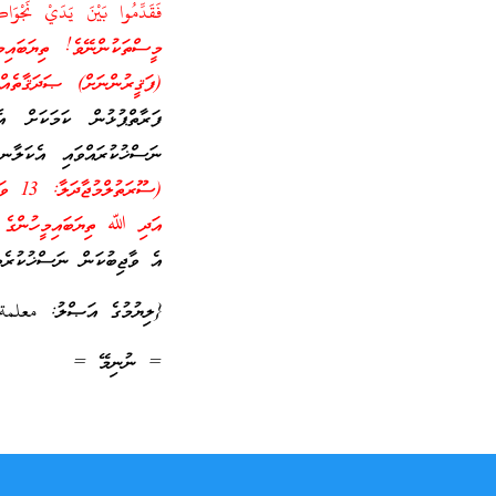
މީސްތަކުންނޭވެ! ތިޔަބައިމ
(ފަޤީރުންނަށް) ޞަދަޤާތެއް
ފަރާތްޕުޅުން ކަމަކަށް އ
ނަސްޚުކުރައްވައި އެކަލާނގ
(ސޫރ
އަދި ﷲ ތިޔަބައިމީހުންގެ މަ
އެ ވާޖިބުކަން ނަސްޚުކުރެވި
{ލިޔުމުގެ އަޞްލު: معلمة
= ނުނިމޭ =