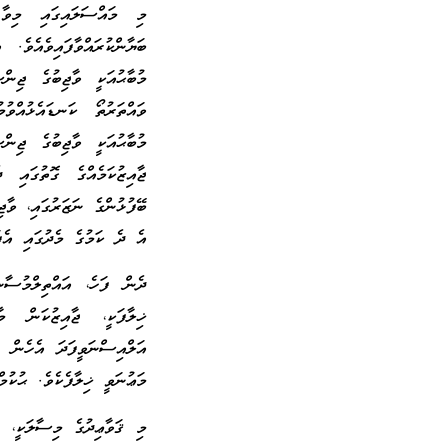
މި މައްސަލައިގައި މިވާ
ބަޔާންކުރައްވާފައިވެއެވެ.
މުބާޙުއަކީ ވާޖިބުގެ ޖިނ
ވައްތަރުތޯ ކަނޑައެޅުއްވުމ
މުބާޙުއަކީ ވާޖިބުގެ ޖިންސ
ޖާއިޒުކަމެއްގެ ގޮތުގައި 
ބޭފުޅުންގެ ނަޒަރުގައި، ވާޖ
އެ ދެ ކަމުގެ މެދުގައި އެފަ
ދެން ފަހެ، އައްތިލްމުސާނ
ޚިލާފަކީ، ޖާއިޒުކަން މާ
އަލްއިސްނަވީފަދަ އެހެން ބ
މަޢުނަވީ ޚިލާފެކެވެ. ޙުކުމ
މި ޤަވާޢިދުގެ މިސާލަކީ،