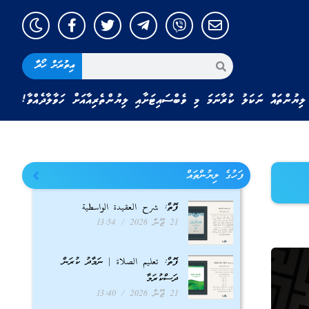
އިތުރަށް ހޯދާ
ލިޔުންތައް ނަކަލު ކުރާނަމަ މި ވެބްސައިޓަށާއި ލިޔުންތެރިއާއަށް ހަވާލާދެއްވާ!
ފަހުގެ ލިޔުންތައް
ފޮތް: شرح العقيدة الواسطية
21 ޖޫން 2026
13:54
ފޮތް: تعليم الصلاة | ނަމާދު ކުރަން
ދަސްކުރަމާ
21 ޖޫން 2026
13:40