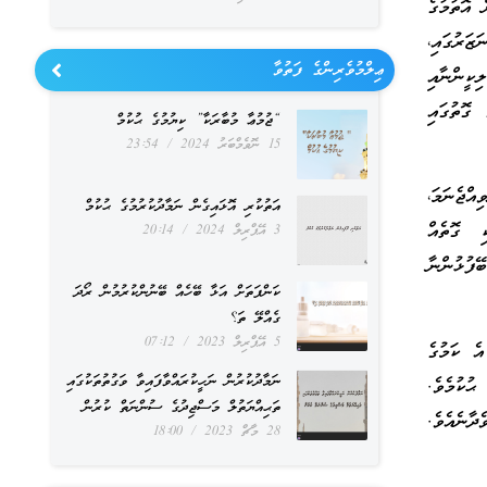
 އޮތުމުގެ
ޒަރުގައި،
ޢިލްމުވެރިންގެ ފަތުވާ
ިކީންނާއި
 ގޮތުގައި
“ޖުމުޢާ މުބާރަކާ” ކިޔުމުގެ ޙުކުމް
15 ނޮވެމްބަރު 2024
23:54
އްޖެނަމަ،
އަތުކުރި އޮޅައިގެން ނަމާދުކުރުމުގެ ޙުކުމް
ި ގޮތެއް
3 އޭޕްރިލް 2024
20:14
ފުޅުންނާ
ކަންފަތަށް އަޅާ ބޭހެއް ބޭނުންކުރުމުން ރޯދަ
ގެއްލޭ ތަ؟
5 އޭޕްރިލް 2023
07:12
އެ ކަމުގެ
ނަމާދުކުރުން ނަހީކުރައްވާފައިވާ ވަގުތުތަކުގައި
ޙުކުމެވެ.
ތަޙިއްޔަތުލް މަސްޖިދުގެ ސުންނަތް ކުރުން
ދާނެއެވެ.
28 މާޗް 2023
18:00