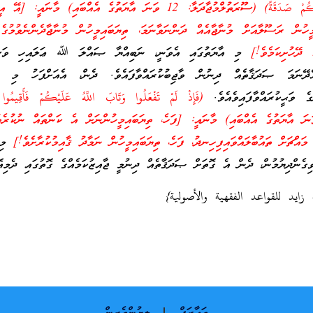
فَقَدِّمُوا بَيْنَ يَدَيْ نَجْوَاكُمْ صَدَقَةً) (ސޫރަތުލްމުޖާދަލާ: 12 ވަނަ އާޔަތުގެ އެއްބައި) މާ
ީހުން ރަސޫލާއަށް މުނާޖާއެއް ދަންނަވާނަމަ، ތިޔަބައިމީހުން މުނާޖާދެންނެވުމުގެ
 ދޭހުށިކަމެވެ!]
މި އާޔަތުގައި އެވަނީ، ނަބިއްޔާ ޞައްލަ ﷲ ޢަލައިހި ވަސަ
ެދޭނަމަ ޞަދަޤާތެއް ދިނުން ވާޖިބުކުރައްވާފައެވެ. ދެން، އެއަށްފަހު މި ވާ
ެ ވަޙީކުރައްވާފައިވެއެވެ.
(فَإِذْ لَمْ تَفْعَلُوا وَتَابَ اللَّهُ عَلَيْكُمْ فَأَقِيمُوا 
ަތުލްމުޖާދަލާ: 13 ވަނަ އާޔަތުގެ އެއްބައި) މާނައީ: [ފަހެ، ތިޔަބައިމީހުންނަށް އެ ކަންތައް ނުކުރ
އްޗަށް ތައުބާލައްވައިފިހިނދު، ފަހެ، ތިޔަބައިމީހުން ނަމާދު ޤާއިމުކުރާށެވެ!]
މި 
ގެންދިޔުމުން، ދެން އެ ގޮތަށް ޞަދަޤާތެއް ދިނުމީ ޖާއިޒުކަމެއްގެ ގޮތުގައި ދެމިއޮ
 زايد للقواعد الفقهية والأصولية}