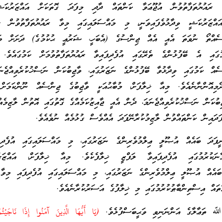
 ރައުޔުތަފާތުވުން އުޖޫޢަވާ ކަންތައް ދާދި މިފަދަ ގޮތަކަށް އައްޒަރުކ
 އައްޒަރުކަޝީ ވިދާޅުވެފައިވަނީ، މި މައްސަލައިގައި މިވާ ރައުޔުތަފާތުވުން ރު
ްސެއްތޯ ނުވަތަ އެއީ އެއް ޖިންސުގެ (އެބަހީ، ޝަރުޢީ ޙުކުމުގެ) ދަށަށް ވ
ުގައި އެ ބޭފުޅުންގެ ތެރޭގައި އުފެދިފައިވާ ރައުޔުތަފާތުވުމަށް ކަމުގައެވެ. 
ެއް ކަމުގައި ވިދާޅުވާ ބޭފުޅުންގެ ނަޒަރުގައި، ވާޖިބުކަން ނަސްޚުކުރެވިއްޖެނ
ދެމިއޮންނާނެއެވެ. މިއާ ޚިލާފަށް، މުބާޙުއަކީ ވާޖިބުގެ ޖިންސެއް ނޫންކަމަށް 
ިބުކަން ނަސްޚުކުރެވިއްޖެނަމަ، ދެން އެއީ ޖާއިޒުކަމެއްގެ ގޮތުގައި އޮތުން ލާޒިމެއ
ދައިން ކަންތައްވުން ލާޒިމުކުރާނޭފަދަ އެއްވެސް ގުޅުމެއް ނުވެއެވެ.
ީފަދަ ބައެއް އުޞޫލީ ޢިލްމުވެރިންގެ ނަޒަރުގައި، މި މައްސަލައިގައި އުފެދިފ
ނަކުރުމުގައި އުފެދިފައިވާ ލަފްޒީ ޚިލާފެކެވެ. މިއާ ޚިލާފަށް، އައްޒަރު
ައެއް އުޞޫލީ ޢިލްމުވެރިންގެ ނަޒަރުގައި، މި މައްސަލައިގައި އުފެދިފައި މިވާ 
ްތައް އިސްތިންބާޠުކުރުމުގައި މި ޚިލާފުގެ އަސަރުކުރާނެއެވެ.
 ﷲ ތަޢާލާގެ އަންނަނިވި ވަޙީބަސްފުޅެވެ.
(يَا أَيُّهَا الَّذِينَ آمَنُوا إِذَا نَاجَيْتُم