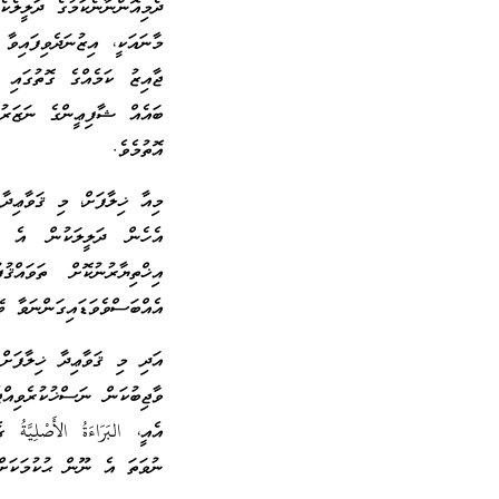
ދެމިއޮންނާނެކަމުގެ ދަލީލެކ
މާނައަކީ، އިޒުނަދެވިފައިވާ
ޖާއިޒު ކަމެއްގެ ގޮތުގައި 
ބައެއް ޝާފިޢީންގެ ނަޒަރުގ
އޮތުމެވެ.
މިއާ ޚިލާފަށް، މި ޤަވާޢިދާ
އެހެން ދަލީލަކުން އެ ކ
އިޚްތިޔާރުނުކޮށް ތަވައް
އެއްބަސްވެވަޑައިގަންނަވާ ބޭ
އަދި މި ޤަވާޢިދާ ޚިލާފަށް
ވާޖިބުކަން ނަސްޚުކުރެވިއް
އެއީ، البَرَاءَةُ الأَصْلِ
ނުވަތަ އެ ނޫން ޙުކުމަކަށް