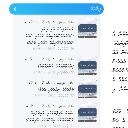
ފިލާވަޅު
مادة التوحيد ٦ (ف 2 ، د 12 –
ކަނޑައެޅިގެން ވަކި މީހަކީ
ަކުން އެ
ސުވަރުގެވަންތަވެރިއެއް ކަމުގައި ނުވަތަ
ިނުމެވެ.
ނަރަކަވަންތަވެރިއެއް ކަމުގައި ބުނުން)
30 ނޮވެމްބަރު 2024
02:00
ުން އައު
مادة التوحيد ٦ (ف 2 ، د 11 –
އެއްވެސް
ޤިޔާމަތްދުވަހުގެ ކަންތައްތައް)
ންހުރުން
28 ފެބްރުއަރީ 2023
17:02
ޙަރާމް އާ
مادة التوحيد ٦ (ف 2 ، د 10 –
ްޞުން މި
ކަށްވަޅުގެ ނިޢުމަތާއި ޢަޛާބު)
17 އޮކްޓޯބަރު 2022
14:37
مادة التوحيد ٦ (ف 2 ، د 9 –
ެ ވާހަކަ
ޞައްޙަ ޙަދީޘްތަކުގައި ވާރިދުފައިވާ
ް އެ ކަން
ކަންތައްތަކަށް އީމާންވުމުގެ ވާޖިބުކަން)
31 ޖުލައި 2022
10:24