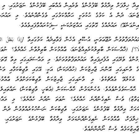
ޢިދާ ޚިލާފަށް ވިދާޅުވާ ބޭފުޅުންގެ ތެރެއިން އެއްބައި ބޭފުޅުންގެ ނަޒަރުގައި، މި ހ
ޖެނަމަ، ދެން އެ ކަމުގެ ޙުކުމަކީ ޙަރާމްކަމުގައި ވެގެންދާނެއެވެ. މި ރައުޔަކ
އިނުގަނެވޭ) ރައުޔެއްގެ ގޮތުގައި އައްޒަރުކަޝީ ސިފަކުރައްވާފައިވެއެވެ.
އުޔުތަފާތުވުން ރުޖޫޢަވަނީ، އުޞޫލީ އެހެން ޤަވާޢިދެއް ކަމުގައިވާ [إِذَا بَطَلَ 
ْ لَا؟] (ޚާއްޞަކަން ބާޠިލުކުރެވިއްޖެނަމަ، ޢާއްމުކަން ބާޠިލުވާނެ ހެއްޔެވެ؟ ނުވަ
ުންގެ ތެރޭގައި އުފެދިފައިވާ ރައުޔުތަފާތުވުމަށެވެ. މި މައްސަލައިގައި މިވާ ގޮތަކ
ުގެ މާނައިގައި އޮންނަ ޖާއިޒުކަން (ހުއްދަކަން) އަކީ، އޭގައި ވާޖިބުކަމާއި މަންދ
ް އެކުލެވޭ އެއްޗެކެވެ. މި މާނައިގައި ޖާއިޒުކަން ވާޖިބުކަމަށްވުރެ ޢާއްމުކަނ
ެ ޚާއްޞަވެގެންވެއެވެ. އެހެންކަމުން، ޚާއްޞަކަން (އެބަހީ، ވާޖިބުކަން) ނައްތައިލެވި
ްޖަވާޒު) ވެސް ނެތިގެންދާނެ ހެއްޔެވެ؟ ނުވަތަ ނުދާނެ ހެއްޔެވެ؟ މި މައްސަ
ކަމަށް ވިދާޅުވާ ބޭފުޅުންގެ ނަޒަރުގައި، ވާޖިބުކަން ނަސްޚުކުރެއްވުމުން ދެން ޖ
ިލާފަށް، ޢާއްމުކަން ނެތިގެންދާނެކަމަށް ވިދާޅުވާ ބޭފުޅުންގެ ނަޒަރުގައި، ވާ
ާއިޒުކަމެއް ވެސް ނޯންނާނެއެވެ.