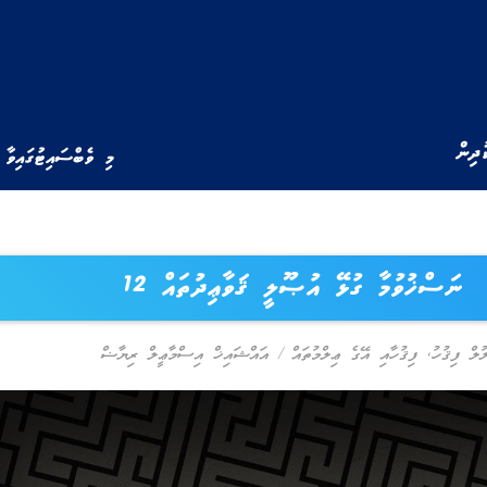
ުދިން
މި ވެބްސައިޓުގައިވާ 
ނަސްޚުވުމާ ގުޅޭ އުޞޫލީ ޤަވާޢިދުތައް 12
ލް ފިޤުހު
,
ފިޤުހާއި އޭގެ ޢިލްމުތައް
/
އައްޝައިޚް އިސްމާޢީލް ރިޔާޟް