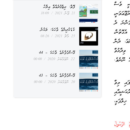
ަޝީ ވެސް
ފޮތް: ރިޒްޤުދެއްވާ އިލާހު
ޖޫޢަވަނީ،
21 ޖޫން 2021
18:09
ަންނަ ދެ
ކުޑަކުދިންގެ ވާހަކަ: ލަކުނު
އެގޮތުން،
25 މާޗް 2021
08:26
ަމަ، ދެން
ވިދާޅުވާ
މޫސާގެފާނުގެ ވާހަކަ – 44
ް ނޫނެވެ.
22 ނޮވެމްބަރު 2020
00:00
މޫސާގެފާނުގެ ވާހަކަ – 43
ައި މިވާ
20 ނޮވެމްބަރު 2020
00:00
ކަޝީއާއި
ޚިލާފަކީ،
ُ الرَّسُولَ