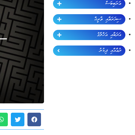
ޢަރަބިބަސް
ސިޔަރަތާއި ތާރީޚް
އަދަބާއި އަޚްލާޤު
ދުޢާއާއި ޛިކުރު