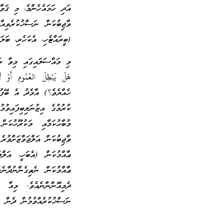
އަދި ހަމައެހެންމެ، މި ޤަވާ
ވާޖިބުކަން ނަސްޚުކުރެވިއް
(ބީރައްޓެހި، އެކަހެރި، ބަލަ
މި މައްސަލައިގައި މިވާ ރަ
هَلْ يَبْطِلُ العُمُوم أَو
ހެއްޔެވެ؟) އާމެދު އެ ބޭފުޅ
ކުރުމުގެ އިޒުނަލިބިފައިވުމ
މުބާޙުކަމާއި މަކުރޫހުކަނ
ވާޖިބުކަން އަލްޖަވާޒަށްވުރ
ޢާއްމުކަން (އެބަހީ، އަލ
ޢާއްމުކަން ނެތިގެންނުދާނެ
ދެމިއޮންނާނެއެވެ. މިއާ ޚ
ނަސްޚުކުރެއްވުމުން ދެން ޖ