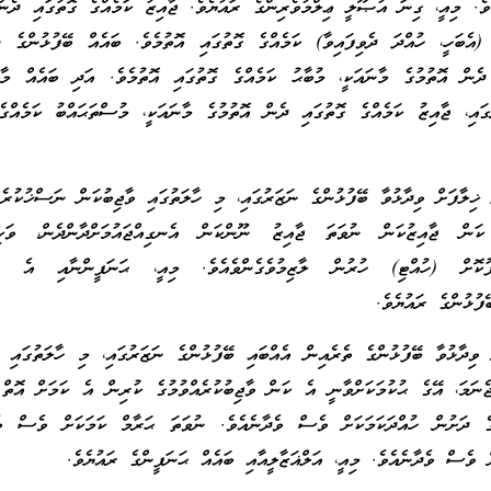
ެވެ. މިއީ، ގިނަ އުޞޫލީ ޢިލްމުވެރިންގެ ރައުޔެވެ. ޖާއިޒު ކަމެއްގެ ގޮތުގައި ދެން
 (އެބަހީ، ހުއްދަ ދެވިފައިވާ) ކަމެއްގެ ގޮތުގައި އޮތުމެވެ. ބައެއް ބޭފުޅުންގެ ނަ
ދެން އޮތުމުގެ މާނައަކީ، މުބާޙު ކަމެއްގެ ގޮތުގައި އޮތުމެވެ. އަދި ބައެއް މާލ
ައި، ޖާއިޒު ކަމެއްގެ ގޮތުގައި ދެން އޮތުމުގެ މާނައަކީ، މުސްތަޙައްބު ކަމެއްގެ
 ޚިލާފަށް ވިދާޅުވާ ބޭފުޅުންގެ ނަޒަރުގައި، މި ހާލަތުގައި ވާޖިބުކަން ނަސްޚުކުރެވި
ަން ޖާއިޒުކަން ނުވަތަ ޖާއިޒު ނޫންކަން އެނގިއްޖައުމަށްދާންދެން، ވަކ
ޤުފުކޮށް (ހުއްޓި) ހުރުން ލާޒިމުވެގެންވެއެވެ. މިއީ، ޙަނަފީންނާއި އެ ބޭ
ފުޅުންގެ ރައުޔެވެ.
 ވިދާޅުވާ ބޭފުޅުންގެ ތެރެއިން އެއްބައި ބޭފުޅުންގެ ނަޒަރުގައި، މި ހާލަތުގައި 
ޖެނަމަ، އޭގެ ޙުކުމަކަށްވާނީ އެ ކަން ވާޖިބުކުރެއްވުމުގެ ކުރިން އެ ކަމަށް އޮތް 
يَّةُ ގެ ދަށުން ހުއްދަކަމަކަށް ވެސް ވެދާނެއެވެ. ނުވަތަ ޙަރާމް ކަމަކަށް ވެސް ވެ
 ވެސް ވެދާނެއެވެ. މިއީ، އަލްޣަޒާލީއާއި ބައެއް ޙަނަފީންގެ ރައުޔެވެ.