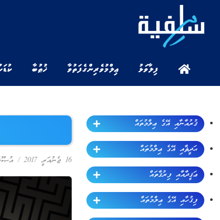
ފިލާވަޅު
ޢިލްމުވެރިންގެ ފަތުވާ
ޚުޠުބާ
ކުޑަކ
ޤުރުއާނާއި އޭގެ ޢިލްމުތައް
ޙަދީޘާއި އޭގެ ޢިލްމުތައް
16 ޖެނުއަރީ 2017
/
އުޞޫލު
ޢަޤީދާއާއި ފިރުޤާތައް
ފިޤުހާއި އޭގެ ޢިލްމުތައް