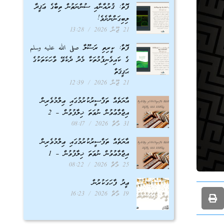
ފޮތް: ޤުރުއާނާއި ސުންނަތުން ތިބާގެ ޢަޤީދާ
ލިބިގަންނާށެވެ!
21 ޖޫން 2026
13:28
ފޮތް: ކީރިތި ރަސޫލާ صلى الله عليه وسلم
ގެ ކައިވެނިފުޅުތަކާ މެދު ދެކެވޭ ވާހަކަތަކުގެ
ޙަޤީޤަތް
21 ޖޫން 2026
12:39
އާޔަތެއް ތަފްސީރުކުރުމުގައި ޢިލްމުވެރިން
އިޖްމާޢުވުން ނުވަތަ ޚިލާފުވުން – 2
31 މާޗް 2026
08:17
އާޔަތެއް ތަފްސީރުކުރުމުގައި ޢިލްމުވެރިން
އިޖްމާޢުވުން ނުވަތަ ޚިލާފުވުން – 1
25 މާޗް 2026
08:22
ޢީދު ފާހަގަކުރުން
19 މާޗް 2026
16:23