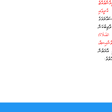
ނައީ: [އޭ އީމާންވެއްޖެ
 ކުރީގައި
އްލަމަގެ
ޖިބުކަން
الصَّلَاةَ)
ެވުނުހިނދު،
އާޔަތުން
ތެވެ.