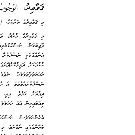
ޤަވާޢިދު:
الوُجُوبُ
މި ޤަވާޢިދުގެ ތަރުޖަމާ: {ވ
މި ޤަވާޢިދުގެ މުރާދު: ވަ
ވާޖިބުކަން ނަސްޚުކުރެވި
އަނެއްގޮތަކީ، ނަސްޚުކުރާ
ޙުކުމަކަށް ދަލީލުކޮށްދޭނ
ރައުޔުތަފާތުވުމެއް ނެތެވ
ނަސްޚުކުރެއްވުމެވެ. އެ ޙު
ދިމާއަށް ކަމެވެ. މިއީ،
ލިއްބައިދިން އައު ޙުކުމެވެ.
އެހެންނަމަވެސް، ނަސްޚުކ
ބަޔާންވެފައި ނެތްނަމަ، މި