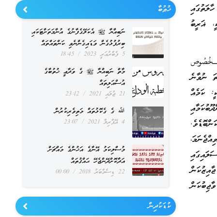
ާލަތުގައި
ޚުޠުބާ
ީ، ޣަރީބު
ނަބިއްޔާ ﷺ އެކަލޭގެފާނުގެ އުންމަތަށްޓަކައި
ބިރުފުޅުގެން ވަޑައިގެންނެވި ކަންތައްތައް
5 ފެބްރުއަރީ 2023
18:45
الـخُصُوص
މާތް ނަބިއްޔާ ﷺ ގެ ވަދާޢީ ޚުތުބާގެ
ތަ ނުވާނެ
އުސްއަލިތައް
ީ: ކަމެއް
21 ޖުލައި 2021
23:12
ޫބުކަމާއި
ﷲ ގެ ގެކޮޅުތައް މަތިވެރިކުރުން
4 އޭޕްރިލް 2021
23:07
ްބޮޑެވެ.
އްޖެނަމަ،
މުސްލިކަމު އޭނާގެ އަޚުންގެ މައްޗަށް
ލައިގައި
އަދާކޮށްދޭންޖެހޭ ޙައްޤުތައް
ާއިޒުކަން
22 ޑިސެމްބަރު 2018
00:00
ޖިބުކަން
ކުޑަކުދިން