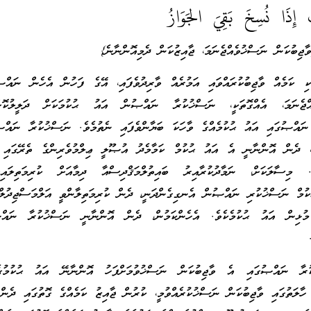
 إِذَا نُسِخَ بَقِيَ الجَوَازُ
ާޖިބުކަން ނަސްޚުވެއްޖެނަމަ، ޖާއިޒުކަން ދެމިއޮންނާނެ}
ކި ކަމެއް ވާޖިބުކުރައްވައި އަމުރެއް ވާރިދުވެފައި، އޭގެ ފަހުން އެހެން ނައްޞ
އްޖެނަމަ، އެއްގޮތަކީ، ނަސްޚުކުރާ ނައްޞުން އައު ޙުކުމަކަށް ދަލީލުކޮށްދ
 ނައްޞުގައި އައު ޙުކުމެއްގެ ވާހަކަ ބަޔާންވެފައި ނެތުމެވެ. ނަސްޚުކުރާ ނައްޞ
ަމަ، ދެން އޮންނާނީ އެ އައު ޙުކުމް ކަމާމެދު އުޞޫލީ ޢިލްމުވެރިންގެ ތެރޭގައި 
ެ. މިސާލަކަށް، ނަމާދުކުރާއިރު ބައިތުލްމަޤްދިސްއާ ދިމާއަށް ކުރިމަތިލައިގެ
ކުމް ނަސްޚުކުރި ނައްޞުން އެނގިގެންދަނީ، ދެން ކުރިމަތިލާންވީ އަލްމަސްޖިދުލް
 މުޅިން އައު ޙުކުމެކެވެ. އެހެންކަމުން، ދެން އޮންނާނީ ނަސްޚުކުރާ ނައ
ުރާ ނައްޞުގައި އެ ވާޖިބުކަން ނަސްޚުވުމަށްފަހު އޮންނާނޭ އައު ޙުކުމުގ
 ހާލަތުގައި ވާޖިބުކަން ނަސްޚުކުރެއްވުމީ، ކުރުން ޖާއިޒު ކަމެއްގެ ގޮތުގައި ދެނ