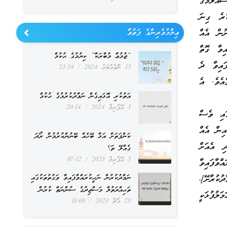
ައްލަމަގެ
ުރެ ގިނަ
ނުން އެއް
ޢިލްމުވެރިންގެ ފަތުވާ
ިވާ ގޮތް
“ޖުމުޢާ މުބާރަކާ” ކިޔުމުގެ ޙުކުމް
ައިވާ ދެ
15 ނޮވެމްބަރު 2024
23:54
ެއެވެ. އެ
އަތުކުރި އޮޅައިގެން ނަމާދުކުރުމުގެ ޙުކުމް
3 އޭޕްރިލް 2024
20:14
ައި ވެސް
އިން އެއް
ކަންފަތަށް އަޅާ ބޭހެއް ބޭނުންކުރުމުން ރޯދަ
ި އެއަށް
ގެއްލޭ ތަ؟
5 އޭޕްރިލް 2023
07:12
ްވާފައިވާ
ކުރާށޭ]،
ނަމާދުކުރުން ނަހީކުރައްވާފައިވާ ވަގުތުތަކުގައި
ތަޙިއްޔަތުލް މަސްޖިދުގެ ސުންނަތް ކުރުން
ަލުފުޅަކީ
28 މާޗް 2023
18:00