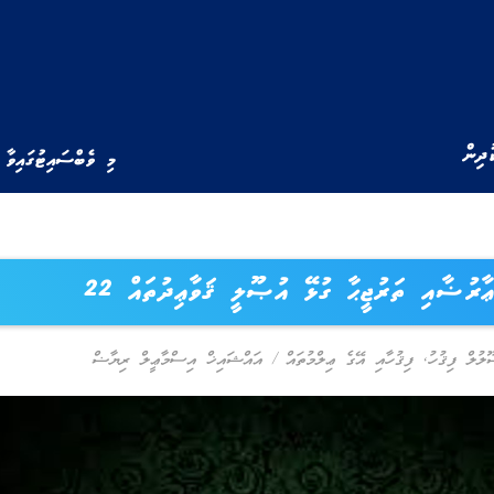
ުދިން
މި ވެބްސައިޓުގައިވާ 
ޢާރުޟާއި ތަރުޖީޙާ ގުޅޭ އުޞޫލީ ޤަވާޢިދުތައް 22
ލުލް ފިޤުހު
,
ފިޤުހާއި އޭގެ ޢިލްމުތައް
/
އައްޝައިޚް އިސްމާޢީލް ރިޔާޟް