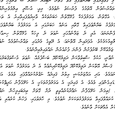
 މި ޤަވާޢިދުގައި ބަޔާންވެފައި އެވާ ގޮތަށް، ނަބިއްޔާ ޞައްލަ ﷲ ޢަލައިހި ވަސ
ި ތަޢާރުޟުވުން އޮތުމުގެ ފުރުޞަތު ނެތުމެވެ. މިއީ، އުޞޫލީ ޢިލްމުވެރިންކ
ެ. އެގޮތުން، ޢަމަލުފުޅަކާ ގުޅޭގޮތުން ޚަބަރުތަކެއް ވާރިދުވެފައިވާއިރު އެ ތަ
ލުފުޅު ބަޔާންވެފައިވާ ގޮތާއި އަނެއް ޚަބަރުގައި އެ ޢަމަލުފުޅު ބަޔާންވެފައ
ފެންނަނަމަ، އެއީ ދެ ޒަމާނެއްގައި ނުވަތަ ދެ މީހަކާ ގުޅޭގޮތުން ހިނގާފ
 ލާޒިމުކަމެކެވެ. އެފަދައިން އޮތްނަމަ، އެ ދޭތީގެ މެދުގައި ތަޢާރުޟުވުމެއް ނުވ
ޖަމްޢުކޮށް ބޭރުފުށުން ފެންނަ ފުށުއެރުން ނައްތައިލެވިދާނެއެވެ.
ުވާނީ، ޙުކުމް ސާބިތުވާކަން ދަލީލުކޮށްދޭ ބަސްފުޅެއް، ނުވަތަ މުސްތަޤުބަލުގ
ެ ޤަޞްދު އޮތްކަން ދަލީލުކޮށްދޭ ދަލީލުކޮށްދިނުމެއް އެ ދެ ޢަމަލުފުޅާ ނުވަތަ އެ
ނަމައެވެ. އަދި އައްޒަރުކަޝީ އިތުރު ޤައިދެއް ނަޤުލުކުރައްވާފައި ވެއެވެ. އަދ
ައިގެންފައި ވެއެވެ. އެ ޤައިދަކީ، އެ ޢަމަލުފުޅުތަކަކީ، އެ ކަލޭގެފާނު ޙަދީޘްކުރައ
ް [ތިމަން ކަލޭގެފާނު ނަމާދުކުރެއްވީތީ ދުށް ގޮތަށް ތިޔަބައިމީހުން ނަމާދު
ކުރައްވާފައިވާ ޢަމަލުފުޅުތަކަކަށް ނުވުމެވެ. މި ހާލަތުގައި، ފަހުން ކުރެއްވި ޢަމ
ރާ އެއްޗަކަށް ވާނެއެވެ.