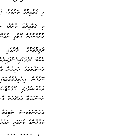
މި ޤަވާޢިދުގެ ތަރުޖަމާ: 
މި ޤަވާޢިދުގެ މުރާދު: ނ
ފުށުއެރުމެއް އޮތުމީ ނުވާނޭކ
ދަލީލުތަކުގެ މެދުގައި
އެއްބަސްވެވަޑައިގެންފައ
ވަސައްލަމަގެ އަރިހުން ވާ
ބޭފުޅުން އިއްތިފާޤުވެވަޑަ
ތަޢާރުޟުވެފައި އޮވެއްޖެނަ
ނަސްޚުކުރާ އެއްޗަކަށް ވާނެ
އެހެންނަމަވެސް، ނަބިއްޔ
ބޭފުޅުންގެ ތެރޭގައި ރައުޔު