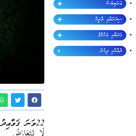
ޢަރަބިބަސް
ސިޔަރަތާއި ތާރީޚް
އަދަބާއި އަޚްލާޤު
ދުޢާއާއި ޛިކުރު
22ވަނަ ޤަވާޢިދު (ޖުމްލަ 60):
لَا تَتَعَارَضُ