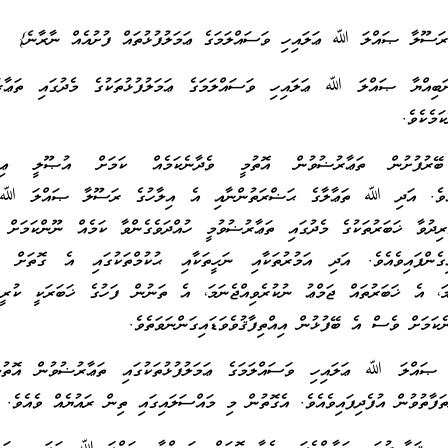
{ރަސޫލާ ޞައްލަ ﷲ ޢަލައިހި ވަސައްލަމަގެ ޢަމަލުފުޅުތައް ފުށުއެއް ނާރާނެ}
ަބިއްޔާ ޞައްލަ ﷲ ޢަލައިހި ވަސައްލަމަގެ ޢަމަލުފުޅުތަކުގެ މެދުގައި ތަޢާރު
ަމެކެވެ.
 ބޭރުފުށުން ތަޢާރުޟުވުން އޮތުމީ ވެދާނެކަމެއް ކަމަށް އުޞޫލީ ޢިލްމ
ިވެއެވެ. އަދި ﷲ ތަޢާލާގެ ޙަޟްރަތުންނާއި އެ އިލާހުގެ ރަސޫލާ ޞައްލަ ﷲ 
ރިދުވާ ޚަބަރުތަކުގެ މެދުގައި ތަޢާރުޟުވުމީ ހުއްދަވެގެންވާ ކަމެއް ނޫންކަމަށް
އިގެންފައިވެއެވެ. އަދި އަމުރުތަކާއި ނަހީތަކާއި ޙުކުމްތަކުގައި އެ ގޮތަށް ބ
މަ، އެ ޚަބަރުތައް ޖަމްޢު ނުކުރެވިއްޖެނަމަ، އެ ތަނުން ފަހުގެ ޚަބަރަކީ ކުރީ
ކަމަށް ވެސް އެ ބޭފުޅުން އިއްތިފާޤުވެވަޑައިގަންނަވަތެވެ.
ާ ޞައްލަ ﷲ ޢަލައިހި ވަސައްލަމަގެ ޢަމަލުފުޅުތަކުގައި ތަޢާރުޟުވުން އޮތުމ
ތަފާތުވުން އުފެދިފައިވެއެވެ. އެގޮތުން މި މައްސަލައިގައި ތިން ރައުޔެއް ވެއެވެ.