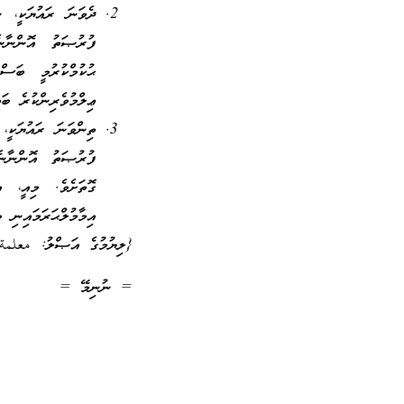
ދެވަނަ ރައުޔަކީ، 
ފުރުޞަތު އޮންނާނެ
ޙުކުމްކުރުމީ ބަސް
ޢިލްމުވެރިންކުރެ ބައ
ތިންވަނަ ރައުޔަކީ،
ފުރުޞަތު އޮންނާނެ
ގޮތަށެވެ. މިއީ، އ
އިމާމުލްޙަރަމައިނި ވ
{ލިޔުމުގެ އަޞްލު: معلمة
= ނުނިމޭ =