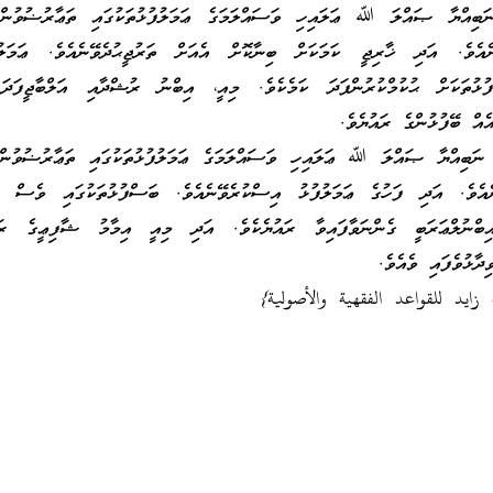
ނަބިއްޔާ ޞައްލަ ﷲ ޢަލައިހި ވަސައްލަމަގެ ޢަމަލުފުޅުތަކުގައި ތަޢާރުޟުވުން 
އެވެ. އަދި ޚާރިޖީ ކަމަކަށް ބިނާކޮށް އެއަށް ތަރުޖީޙުދެވޭނެއެވެ. ޢަމަލުފު
ފުޅުތަކަށް ޙުކުމްކުރުންފަދަ ކަމެކެވެ. މިއީ، އިބްނު ރުޝްދާއި އަލްބާޖީފަދ
ެއް ބޭފުޅުންގެ ރައުޔެވެ.
 ނަބިއްޔާ ޞައްލަ ﷲ ޢަލައިހި ވަސައްލަމަގެ ޢަމަލުފުޅުތަކުގައި ތަޢާރުޟުވުން 
އެވެ. އަދި ފަހުގެ ޢަމަލުފުޅު އިސްކުރެވޭނެއެވެ. ބަސްފުޅުތަކުގައި ވެސް ކަ
ިބްނުލްޢަރަބީ ގެންނަވާފައިވާ ރައުޔެކެވެ. އަދި މިއީ އިމާމު ޝާފިޢީގެ ރައު
ިދާޅުވެފައި ވެއެވެ.
 زايد للقواعد الفقهية والأصولية}