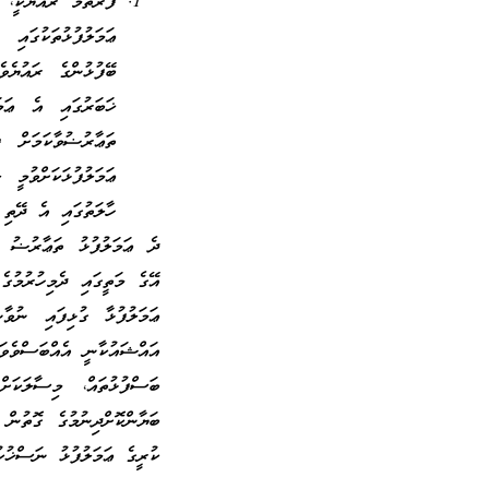
ފުރަތަމަ ރައުޔަކީ،
ޢަމަލުފުޅުތަކުގައ
ބޭފުޅުންގެ ރައުޔެވ
ޚަބަރުގައި އެ ޢަމަ
ތަޢާރުޟުވާކަމަށް 
ޢަމަލުފުޅަކަށްވުމީ
ހާލަތުގައި އެ ދޭތި 
ދެ ޢަމަލުފުޅު ތަޢާރުޟު ނ
އޭގެ މަތީގައި ދެމިހުރުމުގ
ޢަމަލުފުޅާ ގުޅިފައި ނުވާ
އައްޝައުކާނީ އެއްބަސްވެވަޑ
ބަސްފުޅުތައް، މިސާލަކަށ
ބަޔާންކޮށްދިނުމުގެ ގޮތުން 
ކުރީގެ ޢަމަލުފުޅު ނަސްޚުކު