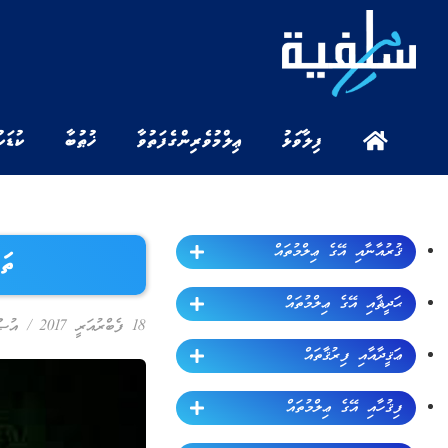
ފިލާވަޅު
ޢިލްމުވެރިންގެ ފަތުވާ
ޚުޠުބާ
ކުޑަކ
ޤުރުއާނާއި އޭގެ ޢިލްމުތައް
ތަ
ޙަދީޘާއި އޭގެ ޢިލްމުތައް
18 ފެބްރުއަރީ 2017
/
އުޞޫ
ޢަޤީދާއާއި ފިރުޤާތައް
ފިޤުހާއި އޭގެ ޢިލްމުތައް