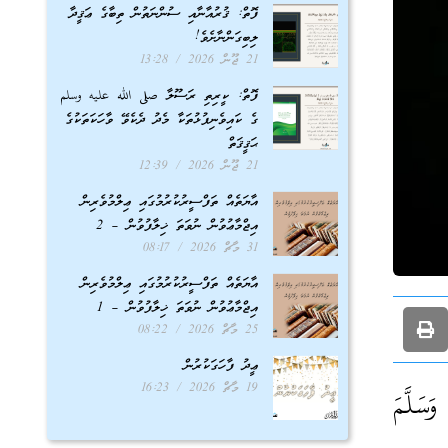
ފޮތް: ޤުރުއާނާއި ސުންނަތުން ތިބާގެ ޢަޤީދާ
ލިބިގަންނާށެވެ!
21 ޖޫން 2026
13:28
ފޮތް: ކީރިތި ރަސޫލާ صلى الله عليه وسلم
ގެ ކައިވެނިފުޅުތަކާ މެދު ދެކެވޭ ވާހަކަތަކުގެ
ޙަޤީޤަތް
21 ޖޫން 2026
12:39
އާޔަތެއް ތަފްސީރުކުރުމުގައި ޢިލްމުވެރިން
އިޖްމާޢުވުން ނުވަތަ ޚިލާފުވުން – 2
31 މާޗް 2026
08:17
އާޔަތެއް ތަފްސީރުކުރުމުގައި ޢިލްމުވެރިން
އިޖްމާޢުވުން ނުވަތަ ޚިލާފުވުން – 1
25 މާޗް 2026
08:22
ޢީދު ފާހަގަކުރުން
19 މާޗް 2026
16:23
َسَلَّمَ