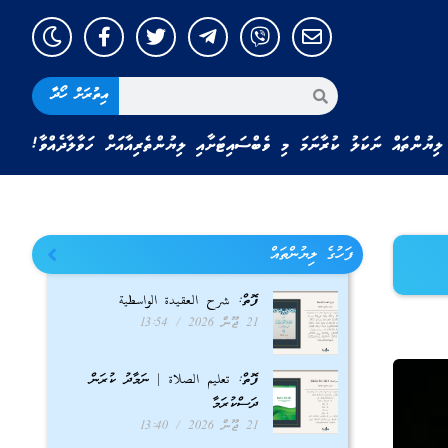
އިތުރަށް ހޯދާ
ލިޔުންތައް ނަކަލު ކުރާނަމަ މި ވެބްސައިޓަށާއި ލިޔުންތެރިއާއަށް ހަވާލާދެއްވާ!
ފަހުގެ ލިޔުންތައް
ފޮތް: شرح العقيدة الواسطية
21 ޖޫން 2026
13:54
ފޮތް: تعليم الصلاة | ނަމާދު ކުރަން
ދަސްކުރަމާ
21 ޖޫން 2026
13:40