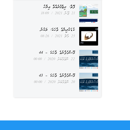
ފޮތް: ރިޒްޤުދެއްވާ އިލާހު
21 ޖޫން 2021
18:09
ކުޑަކުދިންގެ ވާހަކަ: ލަކުނު
25 މާޗް 2021
08:26
މޫސާގެފާނުގެ ވާހަކަ – 44
22 ނޮވެމްބަރު 2020
00:00
މޫސާގެފާނުގެ ވާހަކަ – 43
20 ނޮވެމްބަރު 2020
00:00