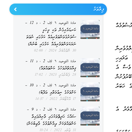
ފިލާވަޅު
مادة التوحيد ٦ (ف 2 ، د 12 –
ޟުވުމެއް
ކަނޑައެޅިގެން ވަކި މީހަކީ
ސުވަރުގެވަންތަވެރިއެއް ކަމުގައި ނުވަތަ
ނަރަކަވަންތަވެރިއެއް ކަމުގައި ބުނުން)
ުވެރިން
30 ނޮވެމްބަރު 2024
02:00
ޢަލައިހި
مادة التوحيد ٦ (ف 2 ، د 11 –
 ވެސް އެ
ޤިޔާމަތްދުވަހުގެ ކަންތައްތައް)
28 ފެބްރުއަރީ 2023
17:02
ޭރުފުށުން
ގެ ޚަބަރު
مادة التوحيد ٦ (ف 2 ، د 10 –
ކަށްވަޅުގެ ނިޢުމަތާއި ޢަޛާބު)
17 އޮކްޓޯބަރު 2022
14:37
ާމެދު އެ
مادة التوحيد ٦ (ف 2 ، د 9 –
ޞައްޙަ ޙަދީޘްތަކުގައި ވާރިދުފައިވާ
ކަންތައްތަކަށް އީމާންވުމުގެ ވާޖިބުކަން)
31 ޖުލައި 2022
10:24