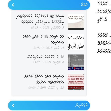
އޮތުމުގެ
ޚުޠުބާ
ޅުތަކަށް
ނަބިއްޔާ ﷺ އެކަލޭގެފާނުގެ އުންމަތަށްޓަކައި
ަ އުޞޫލީ
ބިރުފުޅުގެން ވަޑައިގެންނެވި ކަންތައްތައް
5 ފެބްރުއަރީ 2023
18:45
އޮތުމުގެ
މާތް ނަބިއްޔާ ﷺ ގެ ވަދާޢީ ޚުތުބާގެ
އުސްއަލިތައް
ންކުރެވޭ
21 ޖުލައި 2021
23:12
ޔުކަމަށް
ﷲ ގެ ގެކޮޅުތައް މަތިވެރިކުރުން
4 އޭޕްރިލް 2021
23:07
މުސްލިކަމު އޭނާގެ އަޚުންގެ މައްޗަށް
އަދާކޮށްދޭންޖެހޭ ޙައްޤުތައް
22 ޑިސެމްބަރު 2018
00:00
ކުޑަކުދިން