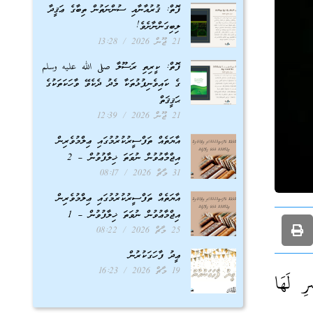
ފޮތް: ޤުރުއާނާއި ސުންނަތުން ތިބާގެ ޢަޤީދާ
ލިބިގަންނާށެވެ!
21 ޖޫން 2026
13:28
ފޮތް: ކީރިތި ރަސޫލާ صلى الله عليه وسلم
ގެ ކައިވެނިފުޅުތަކާ މެދު ދެކެވޭ ވާހަކަތަކުގެ
ޙަޤީޤަތް
21 ޖޫން 2026
12:39
އާޔަތެއް ތަފްސީރުކުރުމުގައި ޢިލްމުވެރިން
އިޖްމާޢުވުން ނުވަތަ ޚިލާފުވުން – 2
31 މާޗް 2026
08:17
އާޔަތެއް ތަފްސީރުކުރުމުގައި ޢިލްމުވެރިން
އިޖްމާޢުވުން ނުވަތަ ޚިލާފުވުން – 1
25 މާޗް 2026
08:22
ޢީދު ފާހަގަކުރުން
19 މާޗް 2026
16:23
ِ لَهَا