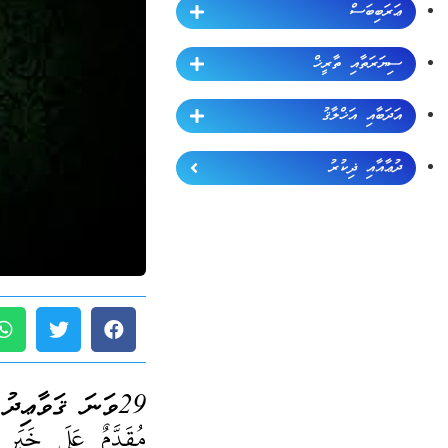
ޢަރަބިބަސް
ސިޔަރަތާއި ތާރީޚް
އަދަބާއި އަޚްލާޤު
ދުޢާއާއި ޛިކުރު
29ވަނަ ޤަވާޢިދު (ޖުމްލަ 60):
مُقَدَّمٌ عَلَى خَبَرِ غ