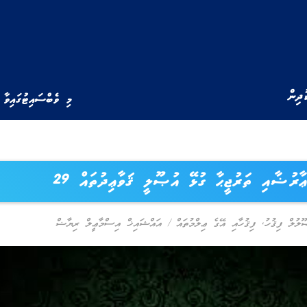
ުދިން
މި ވެބްސައިޓުގައިވާ 
ޢާރުޟާއި ތަރުޖީޙާ ގުޅޭ އުޞޫލީ ޤަވާޢިދުތައް 29
ލުލް ފިޤުހު
,
ފިޤުހާއި އޭގެ ޢިލްމުތައް
/
އައްޝައިޚް އިސްމާޢީލް ރިޔާޟް