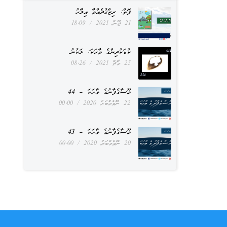
ފޮތް: ރިޒްޤުދެއްވާ އިލާހު
21 ޖޫން 2021
18:09
ކުޑަކުދިންގެ ވާހަކަ: ލަކުނު
25 މާޗް 2021
08:26
މޫސާގެފާނުގެ ވާހަކަ – 44
22 ނޮވެމްބަރު 2020
00:00
މޫސާގެފާނުގެ ވާހަކަ – 43
20 ނޮވެމްބަރު 2020
00:00