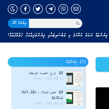
އިތުރަށް ހޯދާ
ލިޔުންތައް ނަކަލު ކުރާނަމަ މި ވެބްސައިޓަށާއި ލިޔުންތެރިއާއަށް ހަވާލާދެއްވާ!
ފަހުގެ ލިޔުންތައް
ފޮތް: شرح العقيدة الواسطية
21 ޖޫން 2026
13:54
ފޮތް: تعليم الصلاة | ނަމާދު ކުރަން
ދަސްކުރަމާ
21 ޖޫން 2026
13:40