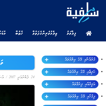
ފިލާވަޅު
ޢިލްމުވެރިންގެ ފަތުވާ
ޚުޠުބާ
ކުޑަކ
ޤުރުއާނާއި އޭގެ ޢިލްމުތައް
ތަ
ޙަދީޘާއި އޭގެ ޢިލްމުތައް
24 ފެބްރުއަރީ 2017
/
އުޞޫ
ޢަޤީދާއާއި ފިރުޤާތައް
ފިޤުހާއި އޭގެ ޢިލްމުތައް