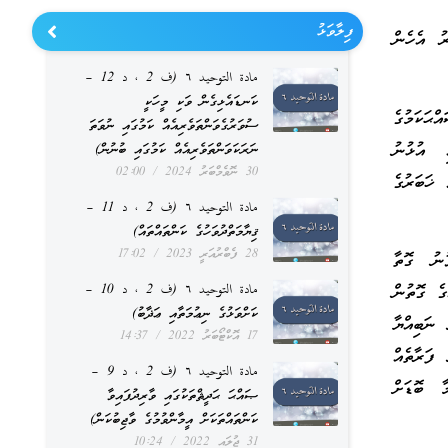
ފިލާވަޅު
ު އެހެން
مادة التوحيد ٦ (ف 2 ، د 12 –
ކަނޑައެޅިގެން ވަކި މީހަކީ
ޙަކަމުގެ
ސުވަރުގެވަންތަވެރިއެއް ކަމުގައި ނުވަތަ
ި އުޅުނު
ނަރަކަވަންތަވެރިއެއް ކަމުގައި ބުނުން)
30 ނޮވެމްބަރު 2024
02:00
 ޚަބަރުގެ
مادة التوحيد ٦ (ف 2 ، د 11 –
ޤިޔާމަތްދުވަހުގެ ކަންތައްތައް)
28 ފެބްރުއަރީ 2023
17:02
ުނު ގޮތާ
ގެ ގޮތުން
مادة التوحيد ٦ (ف 2 ، د 10 –
ކަށްވަޅުގެ ނިޢުމަތާއި ޢަޛާބު)
 ނަބިއްޔާ
17 އޮކްޓޯބަރު 2022
14:37
ފަރާތެއް
مادة التوحيد ٦ (ف 2 ، د 9 –
ާ ބޮޑަށް
ޞައްޙަ ޙަދީޘްތަކުގައި ވާރިދުފައިވާ
ކަންތައްތަކަށް އީމާންވުމުގެ ވާޖިބުކަން)
31 ޖުލައި 2022
10:24