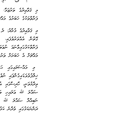
މި ޤަވާޢިދުގެ ތަރުޖަމާ:
ފަރާތްތަކުގެ ޚަބަރުގެ މައް
މި ޤަވާޢިދުގެ މުރާދު: ދެ
ގޮތުން އެއްވަރުވެފައި،
ފަރާތްކަމުގައިވާނަމަ ނުވަ
މައްޗަށް އެ ޚަބަރަށް ތަރުޖ
މި މައްސަލައިގައި ޙަނަ
ޚިލާފުވެވަޑައިގެންފައި ނުވ
ވިދާޅުވަނީ، ހާދިސާގައި އު
ޞައްލަ ﷲ ޢަލައިހި ވަސައ
ނަބިއްޔާ ޞައްލަ ﷲ ޢަލަ
ދަންނަކަމުގައި ވެދާނެ ކަމުގ