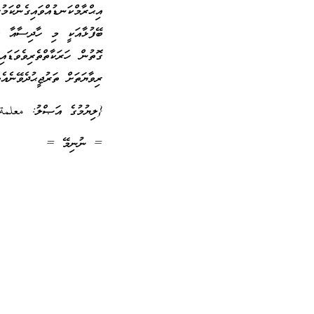
އިޙްރާމްކަނޑުއްވައިގެން
ބޭފުޅާއަކީ މި ހާދިސާއާ ގ
ގޮތުން ހަރަކާތްތެރިވެވަޑަ
ރިވާޔަތަށް ތަރުޖީޙުދެވޭނެއެވ
{ލިޔުމުގެ އަޞްލު: معلمة
= ނުނިމޭ =