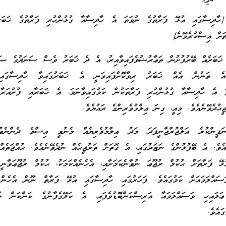
 {ހާދިސާގައި އުޅޭ ފަރާތުގެ ނުވަތަ އެ ހާދިސާއާ ގުޅުންހުރި ފަރާތުގެ ޚަބަރ
ޗަށް އިސްކުރެވޭނެ}
 ޚަބަރެއް ބޭރުފުށުން ތަޢާރުޟުވެފައިވާއިރު، އެ ދެ ޚަބަރު ވެސް ސަނަދުގެ ޞައް
 އެ ތަނުން އެއް ޚަބަރު ރިވާކޮށްފައިވަނީ އެ ޚަބަރުގައިވާ ހާދިސާގައ
ތަ އެ ހާދިސާއާ ގުޅުންހުރި ފަރާތަކުން ކަމުގައިވާނަމަ، އެ ޚަބަރާއި ފުށުއަރާ
ީޙުދެވޭނެއެވެ. މިއީ، ގިނަ ޢިލްމުވެރިންގެ ރައުޔެވެ.
ފީންކުރެ އަލްޖުރްޖާނީފަދަ މަދު ޢިލްމުވެރިޔެއް މެނުވީ އިސްވެ ދެންނެވ
ެއެވެ. އެ ބޭފުޅުންގެ ނަޒަރުގައި، އެ ގޮތަށް ތަރުޖީޙެއް ނުދެވޭނެއެވެ. ޙުއްޖަތެއް
ޅޭ ފަރާތަށް ޙުކުމް ރުޖޫޢަ ނުވާނެކަމަށާއި، އެހެނެއްކަމަކު، ޙުކުމް ރުޖޫޢަވާނީ
ްލަމައަށް ކަމުގައެވެ. ފަހަރުގައި، ހާދިސާގައި އުޅޭ ފަރާތް ނޫން އެހެން 
އިހި ވަސައްލަމައާ އަރިސްކަންބޮޑުވެފައި، އެ ކަލޭގެފާނުގެ ކަންކަން މ
ައެވެ.