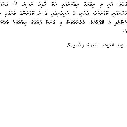
ކަމުގައެވެ. އަދި މި ރިވާޔަތް ރިވާކުރެއްވީ އަބޫ ރާފިޢު ރަޟިޔަ ﷲ ޢަންހު
ުޅުންހުރި ބޭފުޅެކެވެ. އެހެނީ، އެ ކައިވެނީގައި އެ ދެ ބޭފުޅުންގެ މެދުގައި ސަ
އިގެންނެވީ އެ ބޭފުޅާއެވެ. އެހެންކަމުން، މި ތަނުން ފުރަތަމަ ރިވާޔަތުގެ މައްޗަ
ެ.
 زايد للقواعد الفقهية والأصولية}