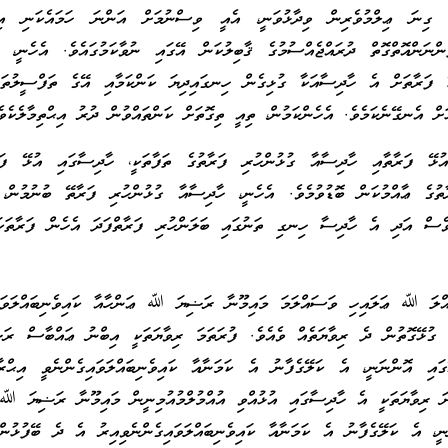
ި ގިނަ ޢިލްމުވެރިން ވިދާޅުވަނީ، އެއީ ވިސްނުމަށް އަންނަ ހަމައެކަނި އިޙް
ންނަންއޮތްގޮތް ދުރައްޖެއްސުމުގެ ޤާބިލުކަން އޭގައި ނުވާކަމުގައެވެ. އެހެނީ، ބ
ފަރާތަށް އެ ހާދިސާއަކާ ގުޅިގެން ހިނގައިދިޔަ ކަންކަމާއި އޭގެ ތަފްސީލުތައ
ް އެނގޭނެކަމެވެ. އެހެންކަމުން، ތިއީ ތިގޮތަށް ކަންތައްވުން ދުރު އިޙްތިމާލެކެވެ
ޅޭ ފަރާތާއި ހާދިސާއާ ގުޅުންހުރި ފަރާތުގެ ތަފާތަކީ، ހާދިސާގައި އުޅޭ ފަރާ
ތުގެ ޢާއްމުކަން ބޮޑުވުމެވެ. އެހެނީ، ހާދިސާއާ ގުޅުންހުރި ފަރާތޭ ބުނުމުން،
ވެސް އަދި އެ ހާދިސާ ހިނގި ތަނުގައި ބަލަންހުރި ފަރާތްފަދަ އެހެން ފަރާތަކ
ްލަ ﷲ ޢަލައިހި ވަސައްލަމަ މައިމޫނާ ރަޟިޔަ ﷲ ޢަންހާއާ ކައިވެނިބައްލަވައި
 ގުޅޭގޮތުން ދެ ރިވާޔަތެއް ވެއެވެ. ފުރަތަމަ ރިވާޔަތަކީ އިބްނު ޢައްބާސް 
ގައި އޮންނަނީ، އެ ކަލޭގެފާނު އެ ކަމަނާއާ ކައިވެނިބައްލަވައިގެންނެވީ އިޙްރާމ
ަނަ ރިވާޔަތަކީ އެ ހާދިސާގައި އުޅުއްވި އުއްމުލްމުއުމިނީން މައިމޫނާ ރަޟިޔަ ﷲ
ނީ، އެ ކަލޭގެފާނު އެ ކަމަނާއާ ކައިވެނިބައްލަވައިގެންނެވިއިރު އެ ދެ ބޭފުޅުން