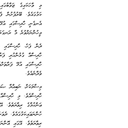
މި ވާހަކައިގެ ޖަވާބުގައ
ކަމުގައެވެ. ބޭރުފުށުން ފެ
އެނގެނީ ހާދިސާގައި އުޅޭ 
މީހުންނަށްވުރެ މާ ރަނގަޅަށ
ދެން ފަހެ، ހާދިސާގައި އު
ހާދިސާއާ ގުޅުންހުރި ފަރާ
ހާދިސާގައި އުޅޭ ފަރާތަށް
ވެދާނެއެވެ.
މިސާލަކަށް، ނަބިއްޔާ ޞައ
ހާދިސާއެވެ. މި ހާދިސާއާ
ޢަންހުމާގެ ރިވާޔަތެވެ. އޭ
ހުންނަވައިކަމުގައެވެ. ދެވ
ރިވާޔަތެވެ. އޭގައި އޮންނަ