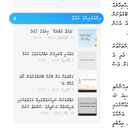
ތިމާލެއް
ޭރުފުށުން
ޢިލްމުވެރިންގެ ފަތުވާ
ް އެހެން
“ޖުމުޢާ މުބާރަކާ” ކިޔުމުގެ ޙުކުމް
.
15 ނޮވެމްބަރު 2024
23:54
ތަށްވުރެ
އަތުކުރި އޮޅައިގެން ނަމާދުކުރުމުގެ ޙުކުމް
 އެއީ އެ
3 އޭޕްރިލް 2024
20:14
ަށް ވެސް
ކަންފަތަށް އަޅާ ބޭހެއް ބޭނުންކުރުމުން ރޯދަ
ގެއްލޭ ތަ؟
ގެންނެވި
5 އޭޕްރިލް 2023
07:12
ރަޟިޔަ ﷲ
ނަމާދުކުރުން ނަހީކުރައްވާފައިވާ ވަގުތުތަކުގައި
ުކޮޅުގައި
ތަޙިއްޔަތުލް މަސްޖިދުގެ ސުންނަތް ކުރުން
 ޢަންހާގެ
28 މާޗް 2023
18:00
 ތިއްބެވީ