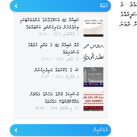
އެވެ. އެ
ޚުޠުބާ
ފީރެއްގެ
ނަބިއްޔާ ﷺ އެކަލޭގެފާނުގެ އުންމަތަށްޓަކައި
ށް ދެވަނަ
ބިރުފުޅުގެން ވަޑައިގެންނެވި ކަންތައްތައް
5 ފެބްރުއަރީ 2023
18:45
މާތް ނަބިއްޔާ ﷺ ގެ ވަދާޢީ ޚުތުބާގެ
އުސްއަލިތައް
21 ޖުލައި 2021
23:12
ﷲ ގެ ގެކޮޅުތައް މަތިވެރިކުރުން
4 އޭޕްރިލް 2021
23:07
މުސްލިކަމު އޭނާގެ އަޚުންގެ މައްޗަށް
އަދާކޮށްދޭންޖެހޭ ޙައްޤުތައް
22 ޑިސެމްބަރު 2018
00:00
ކުޑަކުދިން