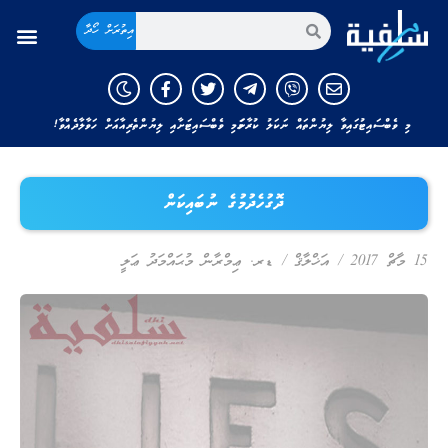
އިތުރަށް ހޯދާ
މި ވެބްސައިޓުގައިވާ ލިޔުންތައް ނަކަލު ކުރާނަމަ މި ވެބްސައިޓަށާއި ލިޔުންތެރިއާއަށް ހަވާލާދެއްވާ!
ދޮގުހެދުމުގެ ނުބައިކަން
15 މާޗް 2017
/
އަޚްލާޤް
/
ޑރ. ޢިމްރާން މުޙައްމަދު ޢަލީ