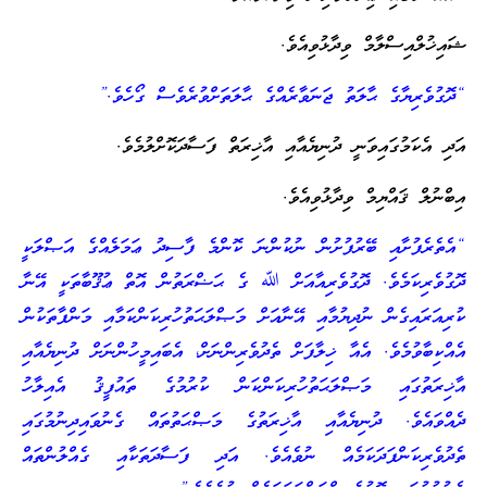
ޝައިޚުލްއިސްލާމް ވިދާޅުވިއެވެ.
“ދޮގުވެރިޔާގެ ޙާލަތު ޖަނަވާރެއްގެ ޙާލަތަށްވުރެވެސް ގޯހެވެ.”
އަދި އެކަމުގައިވަނީ ދުނިޔެއާއި އާޚިރަތް ފަސާދަކޮށްލުމެވެ.
އިބްނުލް ޤައްޔިމް ވިދާޅުވިއެވެ.
“އެތެރެފުށާއި ބޭރުފުށުން ނުކުންނަ ކޮންމެ ފާސިދު ޢަމަލެއްގެ އަޞްލަކީ
ދޮގުވެރިކަމެވެ. ދޮގުވެރިއާއަށް ﷲ ގެ ޙަޟްރަތުން އޮތް ޢުޤޫބާތަކީ އޭނާ
ކުރިއަރައިގެން ނުދިޔުމާއި އޭނާއަށް މަޞްލަޙަތުހުރިކަންކަމާއި މަންފާތަކުން
އެއްކިބާވުމެވެ. އެއާ ޚިލާފަށް ތެދުވެރިންނަށް، އެބައިމީހުންނަށް ދުނިޔެއާއި
އާޚިރަތުގައި މަޞްލަޙަތުހުރިކަންކަން ކުރުމުގެ ތައުފީޤު އެއިލާހު
ދެއްވައެވެ. ދުނިޔެއާއި އާޚިރަތުގެ މަޞްޙަތުތައް ގެނުވައިދިނުމުގައި
ތެދުވެރިކަންފަދަކަމެއް ނުވެއެވެ. އަދި ފަސާދަތަކާއި ގެއްލުންތައް