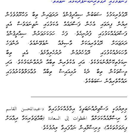
ގެނުވުމުގައި ދޮގުވެރިންކަންފަދަކަމެއް ނުވެއެވެ.”
ދޮގުވެރިކަމުގެ ސަބަބުން ޞިއްދީޤުންގެ ދަރަޖައިން ތިބާ މަޙްރޫމުވެގެން
ދިޔުން ފިޔަވައި އެހެން ފަސާދައެއް އެކަމުގައި ނުވީނަމަވެސް އެއީ
ފަސާދައެއްކަމުގައި ފުދުނީހެވެ. ފަހެ ހަމަކަށަވަރުން ޞިއްދީޤުންގެ
ދަރަޖައަށް ދޮގުވެރިއަކަށް ވާޞިލެއް ނުވެވޭނެއެވެ. ދެންފަހެ
ވާހަކަދެއްކުމުގައި ދޮގުހެދުމުން ދުރުހެލިވާށެވެ. އެއީ ތިބާ
ނިކަމެތިކޮށްލާނެކަމެކެވެ. އަދި އެކުވެރިން ތިބާއާ ދުރުވާނެކަމެކެވެ. އަދި
މީސްތަކުން ތިބާ ދެކެ ރުޅިއައިސް ތިބާއާ މުޢާމަލާތްކުރުމުގައި
ރައްކާތެރިވާނެ ސަބަބެކެވެ.
____________________________________
މިލިޔުމަކީ މަސްޖިދުއްނަބަވީގެ އިމާމެއްކަމުގައިވާ د.عبدالمحسن القاسم
ގެ ރިސާލާއެއްކަމަށްވާ الخطوات إلى السعادة (ބާއްޖަވެރިކަމާ ދިމާއަށް
ފިޔަވަޅުތަކެއް)، މިރިސާލާއިން ނަގާފައިވާ ލިޔުމެކެވެ.