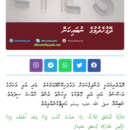
ދޮގުވެރިކަމަކީ މުނާފިޤުކަމަށް މަގުފަހިކޮށްދޭކަމެކެވެ. އަދި އެއީ އެކަމުގެ
އަސާސެވެ. އަދި އެއީ ގޮތްކުޑަ މީހުންގެ އެންމެ ޚާއްޞަ ސިފައެވެ.
ނަބިއްޔާ صلى الله عليه وسلم ޙަދީޘްކުރެއްވިއެވެ.
((آيَةُ الْمُنَافِقِ ثَلَاثٌ: إِذَا حَدَّثَ كَذَبَ وَإِذَا وَعَدَ أَخْلَفَ وَإِذَا
اؤْتُمِنَ خَانَ)) [متفق عليه]