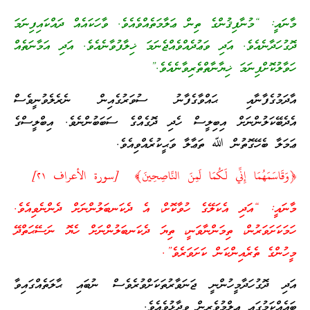
މާނައީ: “މުނާފިޤުންގެ ތިން ޢަލާމަތެއްވެއެވެ. ވާހަކައެއް ދައްކައިފިނަމަ
ދޮގުހަދާނެއެވެ. އަދި ވަޢުދެއްވެއްޖެނަމަ ޚިލާފުވާނެއެވެ. އަދި އަމާނަތެއް
ހަވާލުކޮށްފިނަމަ ޚިޔާނާތްތެރިވާނެއެވެ.”
އާދަމުގެފާނާއި ޙައްވާގެފާނު ސުވަރުގެއިން ނެރެލެވުނީވެސް
އެދެބޭކަލުންނަށް އިބިލީސް ހެދި ދޮގެއްގެ ސަބަބުންނެވެ. އިބްލީސްގެ
ޢަމަލާ ބެހޭގޮތުން ﷲ ތަޢާލާ ވަޙީކުރެއްވިއެވެ.
﴿وَقَاسَمَهُمَا إِنِّي لَكُمَا لَمِنَ النَّاصِحِينَ﴾ [سورة الأعراف ٢١]
މާނައީ: “އަދި އެކަލޭގެ ހުވާކޮށް، އެ ދެކަނބަލުންނަށް ދެންނެވިއެވެ.
ހަމަކަށަވަރުން، ތިމަންނާވަނީ، ތިޔަ ދެކަނބަލުންނަށް ހެޔޮ ނަސޭޙަތްދޭ
މީހުންގެ ތެރެއިންކަން ކަށަވަރެވެ”.
އަދި ދޮގުހަދާމީހުންނީ ޖަނަވާރުތަކަށްވުރެވެސް ނުބައި ޙާލަތެއްގައިވާ
ބައެއްކަމުގައި ޢިލްމުވެރިން ވިދާޅުވެއެވެ.