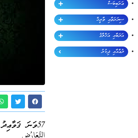
ޢަރަބިބަސް
ސިޔަރަތާއި ތާރީޚް
އަދަބާއި އަޚްލާޤު
ދުޢާއާއި ޛިކުރު
57ވަނަ ޤަވާޢިދު (ޖުމްލަ 60):
التَّعَارُضِ