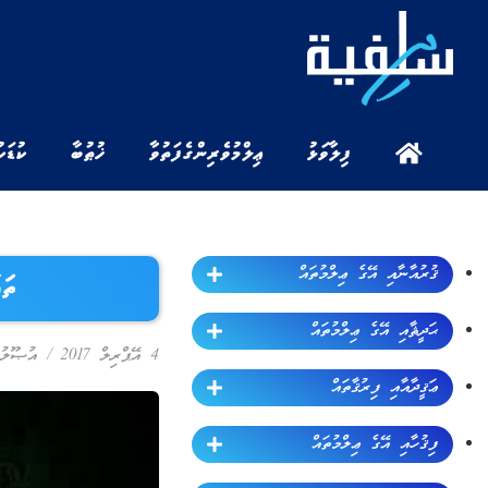
ފިލާވަޅު
ޢިލްމުވެރިންގެ ފަތުވާ
ޚުޠުބާ
ކުޑަކ
ޤުރުއާނާއި އޭގެ ޢިލްމުތައް
ތަޢ
ޙަދީޘާއި އޭގެ ޢިލްމުތައް
4 އޭޕްރިލް 2017
/
އުޞޫލުލ
ޢަޤީދާއާއި ފިރުޤާތައް
ފިޤުހާއި އޭގެ ޢިލްމުތައް