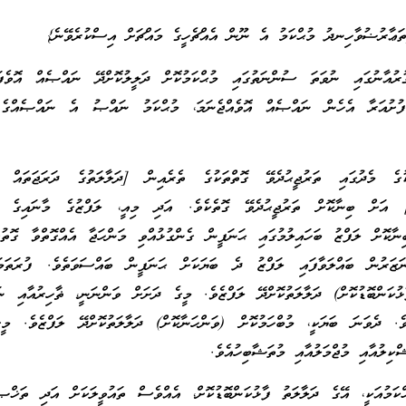
ތަޢާރުޟުވާހިނދު މުޙްކަމު އެ ނޫން އެއްޗެހީގެ މައްޗަށް އިސްކުރެވޭނެ}
ރުއާނުގައި ނުވަތަ ސުންނަތުގައި މުޙްކަމުކޮށް ދަލީލުކޮށްދޭ ނައްޞެއް އޮވެފަ
 ފުށުއަރާ އެހެން ނައްޞެއް އޮވެއްޖެނަމަ، މުޙްކަމު ނައްޞު އެ ނައްޞެއްގެ 
ުގެ މެދުގައި ތަރުޖީޙުދެވޭ ގޮތްތަކުގެ ތެރެއިން [ދަލާލަތުގެ ދަރަޖަތައް ފާ
ު] އަށް ބިނާކޮށް ތަރުޖީޙުދެވޭ ގޮތެކެވެ. އަދި މިއީ، ލަފްޒުގެ މާނައިގެ ފާ
ިނާކޮށް ލަފްޒު ބަހައިލުމުގައި ޙަނަފީން ގެންގުޅުއްވި މަންހަޖާ އެއްގޮތްވާ ގޮތު
ަޒަރުން ބައްލަވާފައި ލަފްޒު ދެ ބަޔަކަށް ޙަނަފީން ބައްސަވަތެވެ. ފުރަތަމަ
ކަންބޮޑުކޮށް) ދަލާލަތުކޮށްދޭ ލަފްޒެވެ. މީގެ ދަށަށް ވަންނަނީ، ޡާހިރުއާއި ނ
ވެ. ދެވަނަ ބަޔަކީ، މުބްހަމުކޮށް (ވަންހަނާކޮށް) ދަލާލަތުކޮށްދޭ ލަފްޒެވެ. މީ
ްކިލުއާއި މުޖްމަލުއާއި މުތަޝާބިހުއެވެ.
ްކަމުއަކީ، އޭގެ ދަލާލަތު ފާޅުކަންބޮޑުކޮށް، އެއްވެސް ތައުވީލަކަށް އަދި ތަޚްޞ