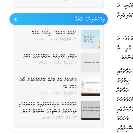
ދަނީ، އެ
ައިގައިވާ
ޢިލްމުވެރިންގެ ފަތުވާ
“ޖުމުޢާ މުބާރަކާ” ކިޔުމުގެ ޙުކުމް
ަކެވެ. އެ
15 ނޮވެމްބަރު 2024
23:54
އެއީ، އެ
އަތުކުރި އޮޅައިގެން ނަމާދުކުރުމުގެ ޙުކުމް
ުންނެވެ.
3 އޭޕްރިލް 2024
20:14
އްޗަށާއި
ކަންފަތަށް އަޅާ ބޭހެއް ބޭނުންކުރުމުން ރޯދަ
ިލާފަށް،
ގެއްލޭ ތަ؟
 މައްޗަށް
5 އޭޕްރިލް 2023
07:12
ވުމަކަށް
ނަމާދުކުރުން ނަހީކުރައްވާފައިވާ ވަގުތުތަކުގައި
ކަމުގައި
ތަޙިއްޔަތުލް މަސްޖިދުގެ ސުންނަތް ކުރުން
މުޙުކަމު
28 މާޗް 2023
18:00
ްކިލުއާއި