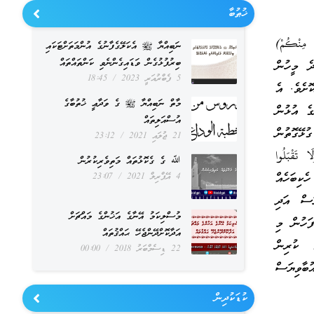
ޚުޠުބާ
ِنْكُمْ)
ނަބިއްޔާ ﷺ އެކަލޭގެފާނުގެ އުންމަތަށްޓަކައި
ބިރުފުޅުގެން ވަޑައިގެންނެވި ކަންތައްތައް
 ދެ މީހުން
5 ފެބްރުއަރީ 2023
18:45
ޮށެވެ. އެ
މާތް ނަބިއްޔާ ﷺ ގެ ވަދާޢީ ޚުތުބާގެ
ގެ އުޅުން
އުސްއަލިތައް
ޅޭގޮތުން
21 ޖުލައި 2021
23:12
َقْبَلُوا
ﷲ ގެ ގެކޮޅުތައް މަތިވެރިކުރުން
ްގެ ހެކިބަހެއް
4 އޭޕްރިލް 2021
23:07
ަސް އަދި
މުސްލިކަމު އޭނާގެ އަޚުންގެ މައްޗަށް
ފަހުން މި
އަދާކޮށްދޭންޖެހޭ ޙައްޤުތައް
ެ ކުރިން
22 ޑިސެމްބަރު 2018
00:00
ުބާވިޔަސް
ކުޑަކުދިން