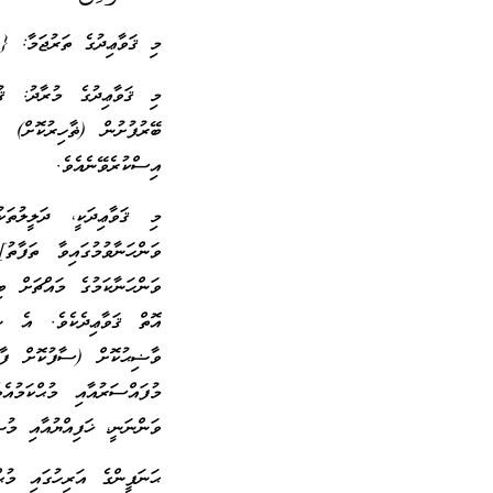
މި ޤަވާޢިދުގެ ތަރުޖަމާ: {
މި ޤަވާޢިދުގެ މުރާދު: ޤު
ބޭރުފުށުން (ޡާހިރުކޮށް)
އިސްކުރެވޭނެއެވެ.
މި ޤަވާޢިދަކީ، ދަލީލުތަކ
ވަންހަނާވުމުގައިވާ ތަފާތ
ވަންހަނާކަމުގެ މައްޗަށް ބ
އޮތް ޤަވާޢިދެކެވެ. އެ ނ
ވާޟިޙުކޮށް (ސާފުކޮށް ފާޅު
މުފައްސަރުއާއި މުޙްކަމުއެ
ވަންނަނީ، ޚަފިއްޔުއާއި މުޝ
ޙަނަފީންގެ އަރިހުގައި މުޙ