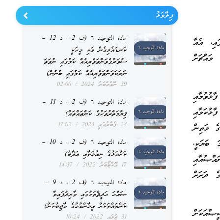
ފިލާވަޅު
مادة التوحيد ٦ (ف 2 ، د 12 –
އި، އެއާ
ކަނޑައެޅިގެން ވަކި މީހަކީ
މައްޗަށް
ސުވަރުގެވަންތަވެރިއެއް ކަމުގައި ނުވަތަ
ނަރަކަވަންތަވެރިއެއް ކަމުގައި ބުނުން)
30 ނޮވެމްބަރު 2024
02:00
ޅުވުމާއި
مادة التوحيد ٦ (ف 2 ، د 11 –
ޅުކަމާއި
ޤިޔާމަތްދުވަހުގެ ކަންތައްތައް)
28 ފެބްރުއަރީ 2023
17:02
ގެ މަތިން
 ބަޔަކީ،
مادة التوحيد ٦ (ف 2 ، د 10 –
ކަށްވަޅުގެ ނިޢުމަތާއި ޢަޛާބު)
ައްޞުއާއި
17 އޮކްޓޯބަރު 2022
14:37
ގެ ދަށަށް
مادة التوحيد ٦ (ف 2 ، د 9 –
ޞައްޙަ ޙަދީޘްތަކުގައި ވާރިދުފައިވާ
ކަންތައްތަކަށް އީމާންވުމުގެ ވާޖިބުކަން)
ީޞްއަކަށް
31 ޖުލައި 2022
10:24