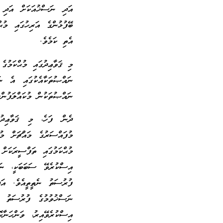
އަދި ނަސްޚުއަކަށް އަދި 
ބޭފުޅުންގެ އަރިހުގައި މުޙ
އެތި ކަމެވެ.
މި ޤަވާޢިދުގައި މުޙްކަމުގ
ނައްޞުތަކާއެކުގައި އެ ނަ
ނައްޞުތަކުން މުކައްލަފުންގ
ދެން ފަހެ، މި ޤަވާޢިދުގ
މުފައްސަރުގެ މައްޗަށް މު
މުޙްކަމުގައި ތަފްސީރަކަށް
އިސްކުރެވޭ ސަބަބަކީ، ނައ
ފުރުސަތު ނެތީތީއެވެ. އަދ
ނަސްޚުވުމުގެ ފުރުސަތު ނެ
އިސްކުރެވޭއިރު، ވަންހަނާކ