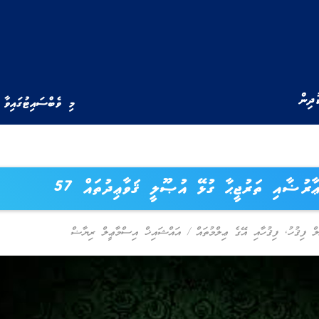
ުދިން
މި ވެބްސައިޓުގައިވާ 
ާރުޟާއި ތަރުޖީޙާ ގުޅޭ އުޞޫލީ ޤަވާޢިދުތައް 57
ް ފިޤުހު
,
ފިޤުހާއި އޭގެ ޢިލްމުތައް
/
އައްޝައިޚް އިސްމާޢީލް ރިޔާޟް