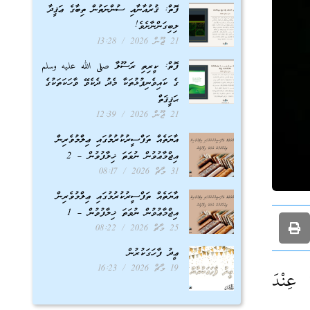
ފޮތް: ޤުރުއާނާއި ސުންނަތުން ތިބާގެ ޢަޤީދާ
ލިބިގަންނާށެވެ!
21 ޖޫން 2026
13:28
ފޮތް: ކީރިތި ރަސޫލާ صلى الله عليه وسلم
ގެ ކައިވެނިފުޅުތަކާ މެދު ދެކެވޭ ވާހަކަތަކުގެ
ޙަޤީޤަތް
21 ޖޫން 2026
12:39
އާޔަތެއް ތަފްސީރުކުރުމުގައި ޢިލްމުވެރިން
އިޖްމާޢުވުން ނުވަތަ ޚިލާފުވުން – 2
31 މާޗް 2026
08:17
އާޔަތެއް ތަފްސީރުކުރުމުގައި ޢިލްމުވެރިން
އިޖްމާޢުވުން ނުވަތަ ޚިލާފުވުން – 1
25 މާޗް 2026
08:22
ޢީދު ފާހަގަކުރުން
19 މާޗް 2026
16:23
 عِنْدَ