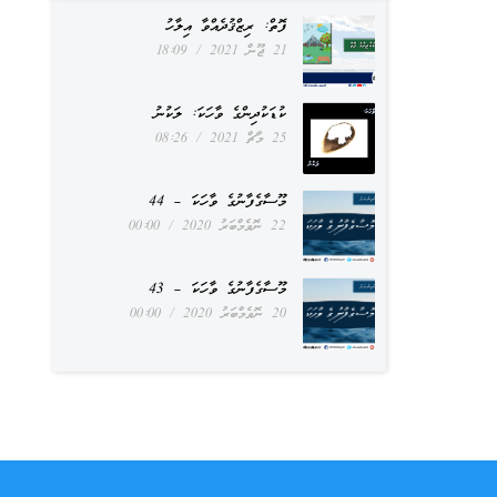
ފޮތް: ރިޒްޤުދެއްވާ އިލާހު
21 ޖޫން 2021
18:09
ކުޑަކުދިންގެ ވާހަކަ: ލަކުނު
25 މާޗް 2021
08:26
މޫސާގެފާނުގެ ވާހަކަ – 44
22 ނޮވެމްބަރު 2020
00:00
މޫސާގެފާނުގެ ވާހަކަ – 43
20 ނޮވެމްބަރު 2020
00:00