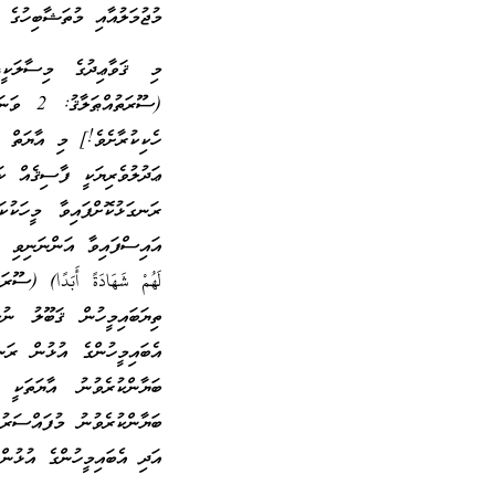
މުޖުމަލުއާއި މުތަޝާބިހުގެ 
މި ޤަވާޢިދުގެ މިސާލަކީ،
(ސޫރަތު
ހެކިކުރާށެވެ!] މި އާޔަތް 
ޢަދުލުވެރިޔަކީ ފާސިޤެއް ކ
ރަނގަޅުކޮށްފައިވާ މީހަކު
އައިސްފައިވާ އަންނަނިވި އާ
ތިޔަބައިމީހުން ޤަބޫލު ނު
އެބައިމީހުންގެ އުޅުން ރަނ
ބަޔާންކުރެވުނު އާޔަތަކ
ބަޔާންކުރެވުނު މުފައްސަރު
އަދި އެބައިމީހުންގެ އުޅުނ