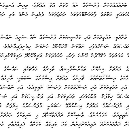
ބަދަލުއައުމަކަށް ފުރުސަތެއް ނެތް ގޮތަށް އޮތް އެއްޗެވެ. މިއިން އެނގިގެން
ްކަމުއަކީ ދަލާލަތު ފާޅުކަންބޮޑުވުމުގެ ދަރަޖަތަކުގެ ތެރެއިން އެންމެ މަތީ ދަރަޖ
ެ މުރާދަކީ، ތައުވީލަކަށް އަދި ތަޚްޞީޞަކަށް ފުރުސަތެއް ނެތް ޞަރީޙަ ނައްޞުތ
އްޞުތައް ނަސްޚުވެފައި ނުވާކަން ދޭހަކޮށްދޭ ކަންކަން ހިމެނިފައިވާނެތެވެ. 
ެ ޢަމަލުތަކާ ގުޅޭގޮތުން އޮންނަ ފަރުޢީ ޙުކުމްތަކަށް ދަލީލުކޮށްދޭ ދަލީލުކޮށްދިނުމ
ެ މައްޗަށް ބިނާކޮށް، ތަޢާރުޟުވާހިނދު، ޡާހިރުގެ މައްޗަށާއި ނައްޞުގެ މަ
ޙްކަމު އިސްކުރެވޭނެތެވެ. ޡާހިރުގެ މައްޗަށް އިސްކުރެވޭ ސަބަބަކީ، ޡާހިރުއާ ޚ
 އަދި ތައުވީލަކަށް އަދި ނަސްޚުވުމަކަށް ފުރުސަތު ނެތީތީއެވެ. އަދި ނައްޞުގެ
ްޞުއާ ޚިލާފަށް، މުޙްކަމުގައި ތައުވީލަކަށް އަދި ތަޚްޞީޞަކަށް އަދި ނަސްޚު
ި މުފައްސަރުގެ މައްޗަށް އިސްކުރެވޭ ސަބަބަކީ، މުފައްސަރުއާ ޚިލާފަށް، މުޙް
ތީތީއެވެ. ހަމައެހެންމެ، ވާޟިޙުކޮށް ދަލާލަތުކޮށްދޭ މި ބައިތަކުގެ މައްޗަށް 
ޮށް ދަލާލަތުކޮށްދޭ ދަލީލުކޮށްދިނުން ބެހޭ ބައިތައް ކަމަށްވާ ޚަފިއްޔުއާއި މުޝ