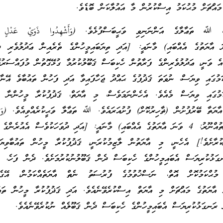
މައްޗަށް މުޙުކަމު އިސްކުރުން މާ އައުލާކަން ބޮޑެވެ.
 ﷲ ތަޢާލާގެ އަންނަނިވި ވަޙީބަސްފުޅެވެ. (وَأَشْهِدُوا ذَوَيْ عَدْلٍ م
އްޠަލާޤު: 2 ވަނަ އާޔަތުގެ އެއްބައި) މާނައީ: [އަދި ތިޔަބައިމީހުންގެ ތެރެއިން ޢަދުލުވެރި
އެ ވަނީ، ޢަދުލުވެރިންގެ ފަރާތުން ހެކިބަސް ޤަބޫލުކުރުމާ ގުޅޭގޮތުން މުފައްސަރުކ
ަމުގައި ވިޔަސް، ނުވަތަ ޤަޛުފުގެ ޙައްދު ޖަހާފައިވާ އަދި ފަހުން ތައުބާވެ އޭނާ
ކަމުގައި ވިޔަސް މެއެވެ. އެހެންނަމަވެސް، މި އާޔަތް، ޤަޛުފުކުރާ މީހުންނާ ގު
ޔަތާ ބޭރުފުށުން (ޡާހިރުކޮށް) ފުށުއަރައެވެ. ﷲ ތަޢާލާ ވަޙީކުރެއްވިއެވެ. (وَلَا ت
لَهُمْ شَهَادَةً أَبَدًا) (ސޫރަތުއްނޫރު: 4 ވަނަ އާޔަތުގެ އެއްބައި) މާނައީ: [އަދި ދުވަހަކުވެސް އެއުރެނ
ކުރާށެވެ!] އެހެނީ، މި އާޔަތުން ލާޒިމުކުރަނީ، ޤަޛުފުކުރާ މީހުން ތައުބާވިޔ
ގަޅުކުރިޔަސް އެބައިމީހުންގެ ހެކިބަސް ދެން ޤަބޫލުނުކުރުމަށެވެ. ދެން ފަހެ، 
ީ މުޙްކަމުކޮށް އޮތް، ނަސްޚުވުމުގެ ފުރުސަތު ނެތް އާޔަތެއްކަމުން، އޭގ
 އާޔަތުގެ މައްޗަށް މި އާޔަތް އިސްކުރެވޭނެއެވެ. އަދި ޤަޛުފުކުރާ މީހުން ތައ
ް ރަނގަޅުކުރިޔަސް އެބައިމީހުންގެ ހެކިބަސް ދެން ޤަބޫލެއް ނުކުރެވޭނެއެވެ.