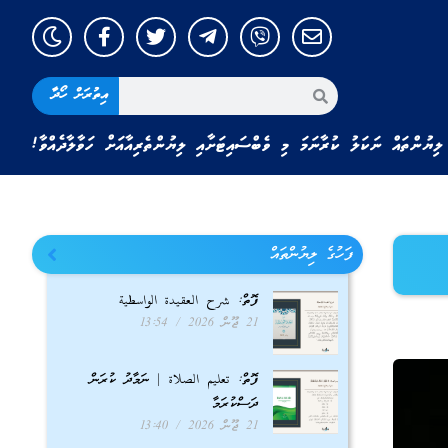
އިތުރަށް ހޯދާ
ލިޔުންތައް ނަކަލު ކުރާނަމަ މި ވެބްސައިޓަށާއި ލިޔުންތެރިއާއަށް ހަވާލާދެއްވާ!
ފަހުގެ ލިޔުންތައް
ފޮތް: شرح العقيدة الواسطية
21 ޖޫން 2026
13:54
ފޮތް: تعليم الصلاة | ނަމާދު ކުރަން
ދަސްކުރަމާ
21 ޖޫން 2026
13:40