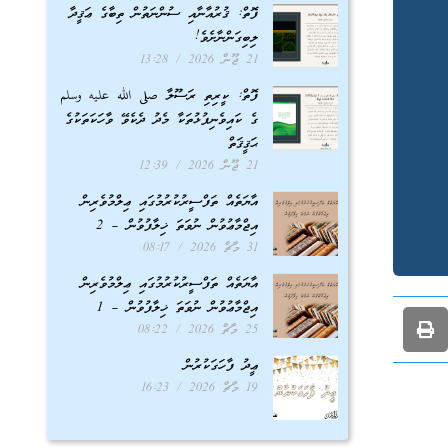
ފޮތް: ޤުރުއާނާއި ސުންނަތުން ތިބާގެ ޢަޤީދާ
ލިބިގަންނާށެވެ!
21 ޖޫން 2026
13:28
ފޮތް: ކީރިތި ރަސޫލާ صلى الله عليه وسلم
ގެ ކައިވެނިފުޅުތަކާ މެދު ދެކެވޭ ވާހަކަތަކުގެ
ޙަޤީޤަތް
21 ޖޫން 2026
12:39
އާޔަތެއް ތަފްސީރުކުރުމުގައި ޢިލްމުވެރިން
އިޖްމާޢުވުން ނުވަތަ ޚިލާފުވުން – 2
31 މާޗް 2026
08:17
އާޔަތެއް ތަފްސީރުކުރުމުގައި ޢިލްމުވެރިން
އިޖްމާޢުވުން ނުވަތަ ޚިލާފުވުން – 1
25 މާޗް 2026
08:22
ޢީދު ފާހަގަކުރުން
19 މާޗް 2026
16:23