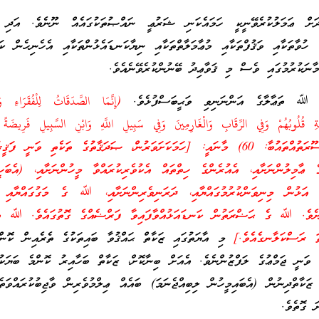
ދަށް ޢަމަލުކުރެވޭނީކީ ހަމައެކަނި ޝަރުޢީ ނައްޞުތަކުގައެއް ނޫނެވެ. އަދި ކ
ެ ހުވާތަކާއި ވަޤުފްތަކާއި މުޢާމަލާތްތަކާއި ނިޔާކަނޑައެޅުންތަކާއި އެހެނިހެން ކަނ
މާނަކުރުމުގައި ވެސް މި ޤަވާޢިދު ބޭނުންކުރެވޭނެއެވެ.
، ﷲ ތަޢާލާގެ އަންނަނިވި ވަޙީބަސްފުޅެވެ.
(إِنَّمَا الصَّدَقَاتُ لِلْفُقَرَاءِ وَا
َلَّفَةِ قُلُوبُهُمْ وَفِي الرِّقَابِ وَالْغَارِمِينَ وَفِي سَبِيلِ اللَّهِ وَابْنِ السَّبِيلِ فَرِيضَةً 
وَاللَّهُ عَلِيمٌ حَكِيمٌ) (ސޫރަތުއްތައުބާ: 60) މާނައީ: [ހަމަކަށަވަރުން، ޞަދަޤާތުގެ ތަކެތި ވަނީ 
ެ ޢާމިލުންނަށާއި، އެއުރެންގެ ހިތްތައް އެކުވެރިކުރައްވާ މީހުންނަށާއި، (އެބަހ
 އަޅުން މިނިވަންކުރުމުގައްޔާއި، ދަރަނިވެރިންނަށާއި، ﷲ ގެ މަގުގައްޔާއި (
ނަށެވެ. ﷲ ގެ ޙަޟްރަތުން ކަނޑައަޅުއްވާފައިވާ ފަރްޟެއްގެ ގޮތުގައެވެ. ﷲ އީ
ތަ ރަސްކަލާނގެއެވެ.]
މި އާޔަތުގައި ޒަކާތް ޙައްޤުވާ ބައިތަކުގެ ތެރެއިން ކޮން
 ވަނީ ޖަމްޢުގެ ލަފްޒުންނެވެ. އެއަށް ބިނާކޮށް، ޒަކާތް ބަހާއިރު ކޮންމެ ބަޔަކ
ޒަކާތްދިނުން (އެބައިމީހުން ލިބިއްޖެނަމަ) ބައެއް ޢިލްމުވެރިން ވާޖިބުކުރައްވަތެ
ަ ގޮތެވެ.