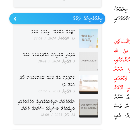
ިޔެއްތަ!
ްކަމުގައި
ޢިލްމުވެރިންގެ ފަތުވާ
“ޖުމުޢާ މުބާރަކާ” ކިޔުމުގެ ޙުކުމް
15 ނޮވެމްބަރު 2024
23:54
لْمَسَاكِينِ
مِنَ اللَّهِ
އަތުކުރި އޮޅައިގެން ނަމާދުކުރުމުގެ ޙުކުމް
ފަޤީރުންނަށާއި،
3 އޭޕްރިލް 2024
20:14
ީ: އަލަށް
ހާލުގައި
ކަންފަތަށް އަޅާ ބޭހެއް ބޭނުންކުރުމުން ރޯދަ
ގެއްލޭ ތަ؟
، މޮޅަށް
5 އޭޕްރިލް 2023
07:12
މެ ބަޔެއް
ނަމާދުކުރުން ނަހީކުރައްވާފައިވާ ވަގުތުތަކުގައި
ުން ވެސް
ތަޙިއްޔަތުލް މަސްޖިދުގެ ސުންނަތް ކުރުން
ވެ. އެއީ،
28 މާޗް 2023
18:00