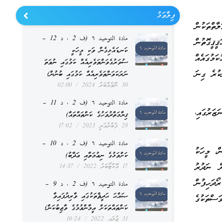
ފިލާވަޅު
ތްތަކުން
مادة التوحيد ٦ (ف 2 ، د 12 –
ޤީގޮތުން
ކަނޑައެޅިގެން ވަކި މީހަކީ
މުގައެއް
ސުވަރުގެވަންތަވެރިއެއް ކަމުގައި ނުވަތަ
ކުރެ ގިނަ
ނަރަކަވަންތަވެރިއެއް ކަމުގައި ބުނުން)
30 ނޮވެމްބަރު 2024
02:00
مادة التوحيد ٦ (ف 2 ، د 11 –
ޒަރުގައި،
ޤިޔާމަތްދުވަހުގެ ކަންތައްތައް)
28 ފެބްރުއަރީ 2023
17:02
مادة التوحيد ٦ (ف 2 ، د 10 –
ް، މީހަކު
ކަށްވަޅުގެ ނިޢުމަތާއި ޢަޛާބު)
ް ނަދުރު
17 އޮކްޓޯބަރު 2022
14:37
ޯދަހިފުން
مادة التوحيد ٦ (ف 2 ، د 9 –
ޞައްޙަ ޙަދީޘްތަކުގައި ވާރިދުފައިވާ
ސްތަކުގެ
ކަންތައްތަކަށް އީމާންވުމުގެ ވާޖިބުކަން)
31 ޖުލައި 2022
10:24