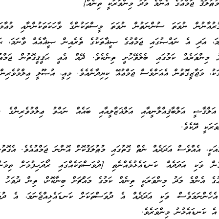
ުޠުލަޤު ޖަމްޢުގެ އެންމެ މަދު މިންވަރަކީ ތިނެއް}
ރުއާނުން ނުވަތަ ސުންނަތުން ނުވަތަ މީސްތަކުންގެ ވާހަކަތަކުންނާއި މުޢާމަލާ
ަމަ، އަދި އެ ނައްޞުގައި ޖަމްޢުގެ ޞީޣާތަކުގެ ތެރެއިން ޞީޣާއެއް ވާނަމަ، ޙަޤީ
މިންވަރެއް ކަމުގައި ބެލެވޭހުށީ ތިނެކެވެ. ދޭއް އެއީ ޙަޤީޤީގޮތުން ޖަމްޢުކަ
މަކު، މަޖާޒީގޮތުން އެއަށްވެސް ޖަމްޢުއޭ ކިޔިދާނެއެވެ. މިއީ، އުޞޫލީ ޢިލްމުވެރިން
ަލްޤާޟީ އަލްބާޤިއްލާނީއާއި އަލްޣަޒާލީއާއި ބައެއް ނަޙްވު ޢިލްމުވެރިންގެ ނަ
ަރަކީ ދޭކެވެ.
އަކީ، އެއްވެސް އަދަދެއް ނެތް ގޮތުގައި މުޠުލަޤުކޮށް އޮންނަ ޖަމްޢުއެވެ. އެގޮތުނ
ން ވަކި އަދަދެއް ކަނޑައެޅުމެއްނެތި [ދުވަސްތަކެއްގައި ރޯދަހިފުމަށް ތިމަނ
ުގެ އެންމެ މަދު މިންވަރަކީ ތިނެއް ކަމުގެ މައްޗަށް ބިނާކޮށް، ތިން ދުވަހު ރ
 އެހެންނަމަވެސް، ވަކި އަދަދެއް އެ ދުވަސްތަކަށް ކަނޑައެޅިއްޖެނަމަ، އެ ދުވަ
 އެ ކަނޑައެޅުނު މިންވަރެވެ.