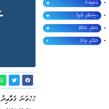
ޢަރަބިބަސް
ސިޔަރަތާއި ތާރީޚް
އަދަބާއި އަޚްލާޤު
ދުޢާއާއި ޛިކުރު
22ވަނަ ޤަވާޢިދު (ޖުމްލަ 189):