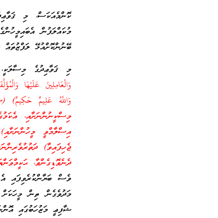
ކޮންމެއަކަސް، މި ޤަވާޢި
މުކައްލަފުން އެބައިމީހުންގ
ބޭނުންކޮށްއުޅޭ ލަފްޒުތައް 
މި ޤަވާޢިދުގެ މިސާލަކީ
وَالْعَامِلِينَ عَلَيْهَا وَالْمُؤ
މިސްކީނުންނަށާއި، އެކަމުގ
އިސްލާމްވީ މީހުންނަށާއި)
ޖެހިފައިވާ) ދަތުރުވެރިން
ދެނެވޮޑިގެންވާ، ޙަކީމްވަން
ވެސް ބަޔާންކުރެވިފައި އެ
މަދުވެގެން ތިން މީހަކަށް 
ޝާފިޢީ މަޒުހަބުގައި އޮންނ