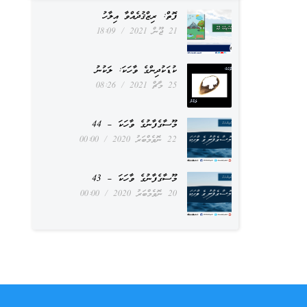
ފޮތް: ރިޒްޤުދެއްވާ އިލާހު
21 ޖޫން 2021
18:09
ކުޑަކުދިންގެ ވާހަކަ: ލަކުނު
25 މާޗް 2021
08:26
މޫސާގެފާނުގެ ވާހަކަ – 44
22 ނޮވެމްބަރު 2020
00:00
މޫސާގެފާނުގެ ވާހަކަ – 43
20 ނޮވެމްބަރު 2020
00:00