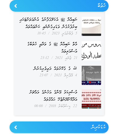
ޚުޠުބާ
ނަބިއްޔާ ﷺ އެކަލޭގެފާނުގެ އުންމަތަށްޓަކައި
ބިރުފުޅުގެން ވަޑައިގެންނެވި ކަންތައްތައް
5 ފެބްރުއަރީ 2023
18:45
މާތް ނަބިއްޔާ ﷺ ގެ ވަދާޢީ ޚުތުބާގެ
އުސްއަލިތައް
21 ޖުލައި 2021
23:12
ﷲ ގެ ގެކޮޅުތައް މަތިވެރިކުރުން
4 އޭޕްރިލް 2021
23:07
މުސްލިކަމު އޭނާގެ އަޚުންގެ މައްޗަށް
އަދާކޮށްދޭންޖެހޭ ޙައްޤުތައް
22 ޑިސެމްބަރު 2018
00:00
ކުޑަކުދިން