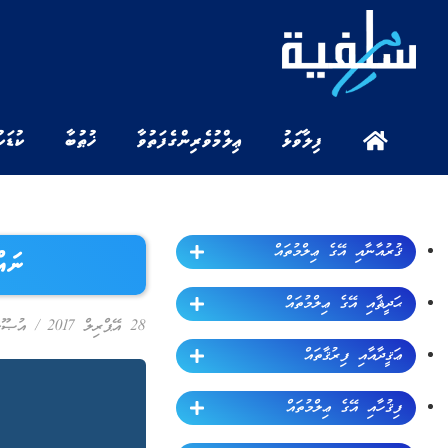
ފިލާވަޅު
ޢިލްމުވެރިންގެ ފަތުވާ
ޚުޠުބާ
ކުޑަކ
ޤުރުއާނާއި އޭގެ ޢިލްމުތައް
ނައް
ޙަދީޘާއި އޭގެ ޢިލްމުތައް
28 އޭޕްރިލް 2017
/
އުޞޫލ
ޢަޤީދާއާއި ފިރުޤާތައް
ފިޤުހާއި އޭގެ ޢިލްމުތައް