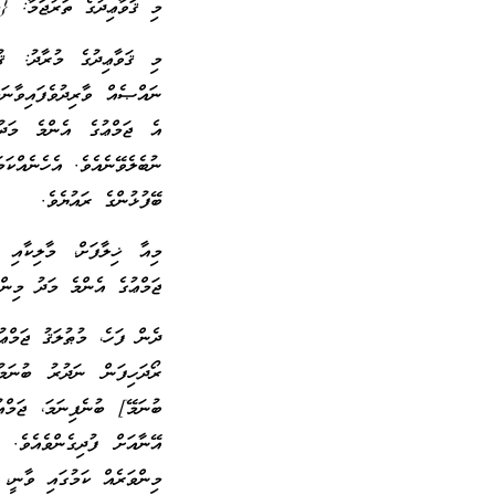
މި ޤަވާޢިދުގެ ތަރުޖަމާ: {މ
މި ޤަވާޢިދުގެ މުރާދު: ޤު
ނައްޞެއް ވާރިދުވެފައިވާނ
އެ ޖަމްޢުގެ އެންމެ މަދު 
ނުބެލެވޭނެއެވެ. އެހެނެއްކަ
ބޭފުޅުންގެ ރައުޔެވެ.
މިއާ ޚިލާފަށް، މާލިކާއި އ
ޖަމްޢުގެ އެންމެ މަދު މިންވ
ދެން ފަހެ، މުޠުލަޤު ޖަމްޢު
ރޯދަހިފަން ނަދުރު ބުނަމު
ބުނަމޭ] ބުނެފިނަމަ، ޖަމްޢ
އޭނާއަށް ފުދިގެންވެއެވެ.
މިންވަރެއް ކަމުގައި ވާނީ،