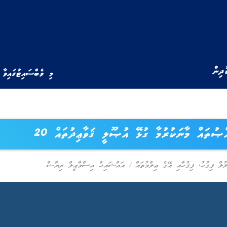
ުދިން
މި ވެބްސައިޓުގައިވާ 
ޞުތައް މާނަކުރުމާ ގުޅޭ އުޞޫލީ ޤަވާޢިދުތައް 20
ުލް ފިޤުހު
,
ފިޤުހާއި އޭގެ ޢިލްމުތައް
/
އައްޝައިޚް އިސްމާޢީލް ރިޔާޟް