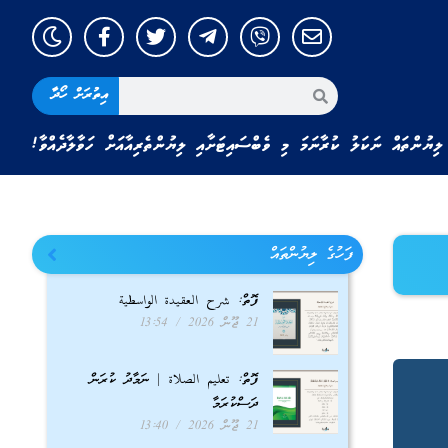
އިތުރަށް ހޯދާ
ލިޔުންތައް ނަކަލު ކުރާނަމަ މި ވެބްސައިޓަށާއި ލިޔުންތެރިއާއަށް ހަވާލާދެއްވާ!
ފަހުގެ ލިޔުންތައް
ފޮތް: شرح العقيدة الواسطية
21 ޖޫން 2026
13:54
ފޮތް: تعليم الصلاة | ނަމާދު ކުރަން
ދަސްކުރަމާ
21 ޖޫން 2026
13:40