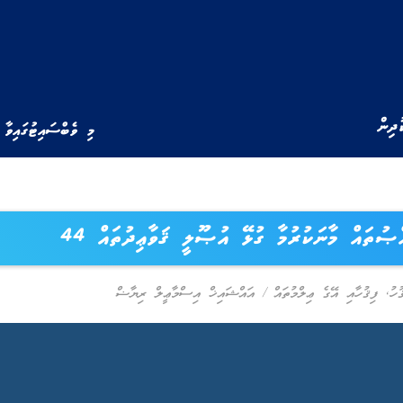
ުދިން
މި ވެބްސައިޓުގައިވާ 
ޞުތައް މާނަކުރުމާ ގުޅޭ އުޞޫލީ ޤަވާޢިދުތައް 44
ހު
,
ފިޤުހާއި އޭގެ ޢިލްމުތައް
/
އައްޝައިޚް އިސްމާޢީލް ރިޔާޟް