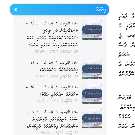
ފިލާވަޅު
ާ ލުޣަވީ
مادة التوحيد ٦ (ف 2 ، د 12 –
ުޠަކީ އެ
ކަނޑައެޅިގެން ވަކި މީހަކީ
نجحوا في
ސުވަރުގެވަންތަވެރިއެއް ކަމުގައި ނުވަތަ
ުން ފާސް
ނަރަކަވަންތަވެރިއެއް ކަމުގައި ބުނުން)
30 ނޮވެމްބަރު 2024
02:00
ެ ޝަރުޠު
مادة التوحيد ٦ (ف 2 ، د 11 –
ަމުން، އެ
ޤިޔާމަތްދުވަހުގެ ކަންތައްތައް)
ފުޅުންގެ
28 ފެބްރުއަރީ 2023
17:02
مادة التوحيد ٦ (ف 2 ، د 10 –
ކަށްވަޅުގެ ނިޢުމަތާއި ޢަޛާބު)
ބޭފުޅުން
17 އޮކްޓޯބަރު 2022
14:37
ނާކޮށެވެ.
مادة التوحيد ٦ (ف 2 ، د 9 –
ޙުކުމެއް
ޞައްޙަ ޙަދީޘްތަކުގައި ވާރިދުފައިވާ
ް އެއަށް
ކަންތައްތަކަށް އީމާންވުމުގެ ވާޖިބުކަން)
31 ޖުލައި 2022
10:24