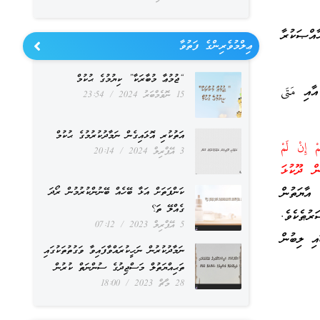
އްޞަކުރާ
ޢިލްމުވެރިންގެ ފަތުވާ
“ޖުމުޢާ މުބާރަކާ” ކިޔުމުގެ ޙުކުމް
ާއި مَتَى
15 ނޮވެމްބަރު 2024
23:54
އަތުކުރި އޮޅައިގެން ނަމާދުކުރުމުގެ ޙުކުމް
 إِنْ لَمْ
3 އޭޕްރިލް 2024
20:14
އަނބިން ދޫކުޅަ
ާޔަތުން
ކަންފަތަށް އަޅާ ބޭހެއް ބޭނުންކުރުމުން ރޯދަ
ގެއްލޭ ތަ؟
ރުޠެކެވެ.
5 އޭޕްރިލް 2023
07:12
އި ލިބުން
ނަމާދުކުރުން ނަހީކުރައްވާފައިވާ ވަގުތުތަކުގައި
ތަޙިއްޔަތުލް މަސްޖިދުގެ ސުންނަތް ކުރުން
28 މާޗް 2023
18:00