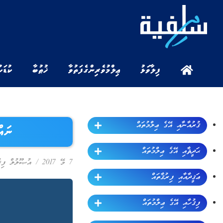
ފިލާވަޅު
ޢިލްމުވެރިންގެ ފަތުވާ
ޚުޠުބާ
ކުޑަކ
ޤުރުއާނާއި އޭގެ ޢިލްމުތައް
ނައް
ޙަދީޘާއި އޭގެ ޢިލްމުތައް
7 މޭ 2017
/
އުޞޫލުލް ފިޤު
ޢަޤީދާއާއި ފިރުޤާތައް
ފިޤުހާއި އޭގެ ޢިލްމުތައް