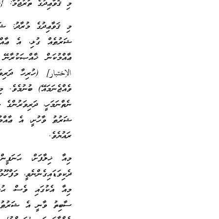
މި ޤަވާޢިދުގެ ތަރުޖަމާ: {
މި ޤަވާޢިދުގެ މުރާދު: ޝަ
ޝަރުޠެއް ގުޅި، އެ ޢާއްމ
ޢާއްމުކަން ޚާއްޞަކުރާނ
الاِختبار] (ހުރިހާ ދަރި
ވެއްޖެނަމައޭ) ބުނުމެވެ. 
ނެތްނަމަހީ، ދަރިވަރުންގެ 
ޝަރުޠު ވާހުށީ، އެ ޢާއްމު
ރައުޔެވެ.
މިއާ ޚިލާފަށް، ޙަނަފީނ
ދެކިވަޑައިގެންނެވީ، މަފްހޫ
މިއާ އެކުގައި ވެސް، ޙުކު
ސާބިތު ވާނީ އެ ޝަރުޠު ސާ