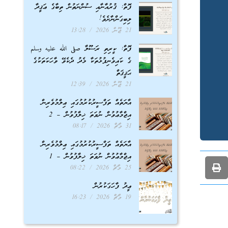
ފޮތް: ޤުރުއާނާއި ސުންނަތުން ތިބާގެ ޢަޤީދާ
ލިބިގަންނާށެވެ!
21 ޖޫން 2026
13:28
ފޮތް: ކީރިތި ރަސޫލާ صلى الله عليه وسلم
ގެ ކައިވެނިފުޅުތަކާ މެދު ދެކެވޭ ވާހަކަތަކުގެ
ޙަޤީޤަތް
21 ޖޫން 2026
12:39
އާޔަތެއް ތަފްސީރުކުރުމުގައި ޢިލްމުވެރިން
އިޖްމާޢުވުން ނުވަތަ ޚިލާފުވުން – 2
31 މާޗް 2026
08:17
އާޔަތެއް ތަފްސީރުކުރުމުގައި ޢިލްމުވެރިން
އިޖްމާޢުވުން ނުވަތަ ޚިލާފުވުން – 1
25 މާޗް 2026
08:22
ޢީދު ފާހަގަކުރުން
19 މާޗް 2026
16:23