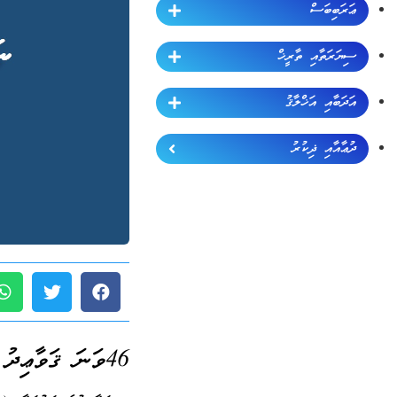
ޢަރަބިބަސް
ސިޔަރަތާއި ތާރީޚް
އަދަބާއި އަޚްލާޤު
ދުޢާއާއި ޛިކުރު
46ވަނަ ޤަވާޢިދު (ޖުމްލަ 189):