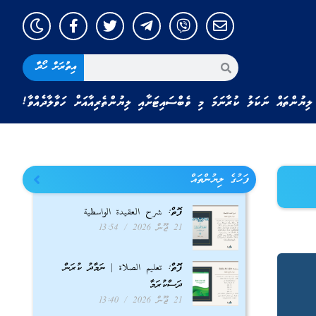
އިތުރަށް ހޯދާ
ލިޔުންތައް ނަކަލު ކުރާނަމަ މި ވެބްސައިޓަށާއި ލިޔުންތެރިއާއަށް ހަވާލާދެއްވާ!
ފަހުގެ ލިޔުންތައް
ފޮތް: شرح العقيدة الواسطية
21 ޖޫން 2026
13:54
ފޮތް: تعليم الصلاة | ނަމާދު ކުރަން
ދަސްކުރަމާ
21 ޖޫން 2026
13:40