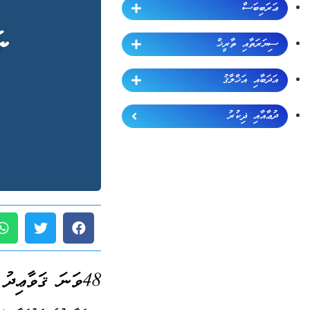
ޢަރަބިބަސް
ސިޔަރަތާއި ތާރީޚް
އަދަބާއި އަޚްލާޤު
ދުޢާއާއި ޛިކުރު
48ވަނަ ޤަވާޢިދު (ޖުމްލަ 189):