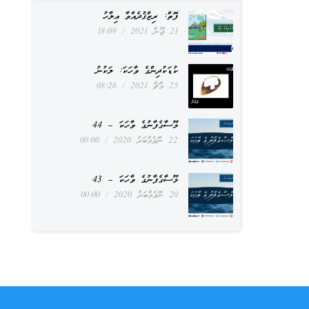
ފޮތް: ރިޒްޤުދެއްވާ އިލާހު
21 ޖޫން 2021
18:09
ކުޑަކުދިންގެ ވާހަކަ: ލަކުނު
25 މާޗް 2021
08:26
މޫސާގެފާނުގެ ވާހަކަ – 44
22 ނޮވެމްބަރު 2020
00:00
މޫސާގެފާނުގެ ވާހަކަ – 43
20 ނޮވެމްބަރު 2020
00:00