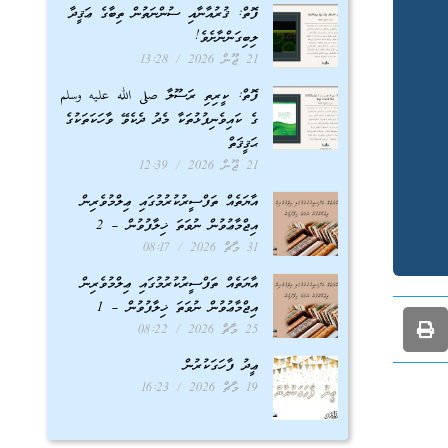
ފޮތް: ޤުރުއާނާއި ސުންނަތުން ތިބާގެ ޢަޤީދާ
ލިބިގަންނާށެވެ!
21 ޖޫން 2026
13:28
ފޮތް: ކީރިތި ރަސޫލާ صلى الله عليه وسلم
ގެ ކައިވެނިފުޅުތަކާ މެދު ދެކެވޭ ވާހަކަތަކުގެ
ޙަޤީޤަތް
21 ޖޫން 2026
12:39
އާޔަތެއް ތަފްސީރުކުރުމުގައި ޢިލްމުވެރިން
އިޖްމާޢުވުން ނުވަތަ ޚިލާފުވުން – 2
31 މާޗް 2026
08:17
އާޔަތެއް ތަފްސީރުކުރުމުގައި ޢިލްމުވެރިން
އިޖްމާޢުވުން ނުވަތަ ޚިލާފުވުން – 1
25 މާޗް 2026
08:22
ޢީދު ފާހަގަކުރުން
19 މާޗް 2026
16:23