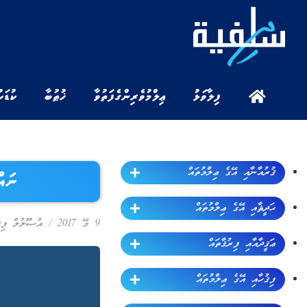
ފިލާވަޅު
ޢިލްމުވެރިންގެ ފަތުވާ
ޚުޠުބާ
ކުޑަކ
ޤުރުއާނާއި އޭގެ ޢިލްމުތައް
ނައް
ޙަދީޘާއި އޭގެ ޢިލްމުތައް
9 މޭ 2017
/
އުޞޫލުލް ފިޤ
ޢަޤީދާއާއި ފިރުޤާތައް
ފިޤުހާއި އޭގެ ޢިލްމުތައް