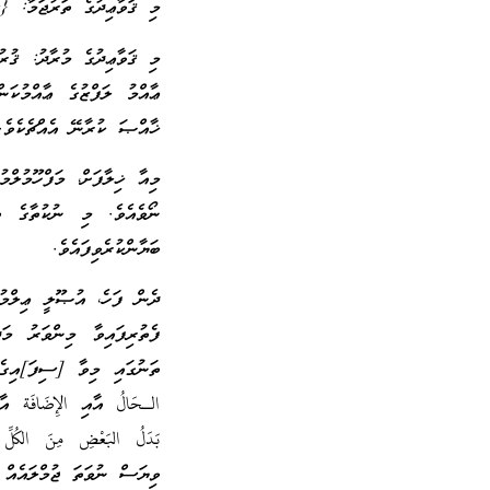
މި ޤަވާޢިދުގެ ތަރުޖަމާ: {
މި ޤަވާޢިދުގެ މުރާދު: ޤުރ
ޢާއްމު ލަފްޒުގެ ޢާއްމުކަ
ޚާއްޞަ ކުރާނޭ އެއްޗެކެވެ.
މިއާ ޚިލާފަށް، މަފްހޫމުލްމ
ނޯވެއެވެ. މި ނުކުތާގެ ތ
ބަޔާންކުރެވިފައެވެ.
ދެން ފަހެ، އުޞޫލީ ޢިލްމުވ
ފެތުރިފައިވާ މިންވަރު މަ
ތަނުގައި މިވާ [ސިފަ]އިގެ
الـحَالُ އާއި الإِضَافَة އާ
بَدَلُ البَعْضِ مِنَ الكُ
ވިޔަސް ނުވަތަ ޖުމްލައެއް 