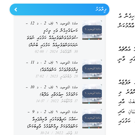
ފިލާވަޅު
ހިގެން އެ
مادة التوحيد ٦ (ف 2 ، د 12 –
އްމުކަން
ކަނޑައެޅިގެން ވަކި މީހަކީ
ސުވަރުގެވަންތަވެރިއެއް ކަމުގައި ނުވަތަ
ނަރަކަވަންތަވެރިއެއް ކަމުގައި ބުނުން)
 އެއްޗެއް
30 ނޮވެމްބަރު 2024
02:00
ައި ވާނީ
مادة التوحيد ٦ (ف 2 ، د 11 –
ޤިޔާމަތްދުވަހުގެ ކަންތައްތައް)
28 ފެބްރުއަރީ 2023
17:02
 ލަފްޒެއް
مادة التوحيد ٦ (ف 2 ، د 10 –
ްވުރެ މި
ކަށްވަޅުގެ ނިޢުމަތާއި ޢަޛާބު)
ْتُ އާއި
17 އޮކްޓޯބަރު 2022
14:37
يَانِ އަދި
مادة التوحيد ٦ (ف 2 ، د 9 –
ޞައްޙަ ޙަދީޘްތަކުގައި ވާރިދުފައިވާ
 ކަމުގައި
ކަންތައްތަކަށް އީމާންވުމުގެ ވާޖިބުކަން)
31 ޖުލައި 2022
10:24