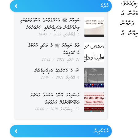
ފައެކެވެ.
ޚުޠުބާ
ަމުން، އެ
ނަބިއްޔާ ﷺ އެކަލޭގެފާނުގެ އުންމަތަށްޓަކައި
ފަރާތުން
ބިރުފުޅުގެން ވަޑައިގެންނެވި ކަންތައްތައް
ިކޮށް، އެ
5 ފެބްރުއަރީ 2023
18:45
މާތް ނަބިއްޔާ ﷺ ގެ ވަދާޢީ ޚުތުބާގެ
އުސްއަލިތައް
21 ޖުލައި 2021
23:12
ﷲ ގެ ގެކޮޅުތައް މަތިވެރިކުރުން
4 އޭޕްރިލް 2021
23:07
މުސްލިކަމު އޭނާގެ އަޚުންގެ މައްޗަށް
އަދާކޮށްދޭންޖެހޭ ޙައްޤުތައް
22 ޑިސެމްބަރު 2018
00:00
ކުޑަކުދިން