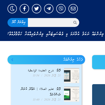
އިތުރަށް ހޯދާ
ލިޔުންތައް ނަކަލު ކުރާނަމަ މި ވެބްސައިޓަށާއި ލިޔުންތެރިއާއަށް ހަވާލާދެއްވާ!
ފަހުގެ ލިޔުންތައް
ފޮތް: شرح العقيدة الواسطية
21 ޖޫން 2026
13:54
ފޮތް: تعليم الصلاة | ނަމާދު ކުރަން
ދަސްކުރަމާ
21 ޖޫން 2026
13:40