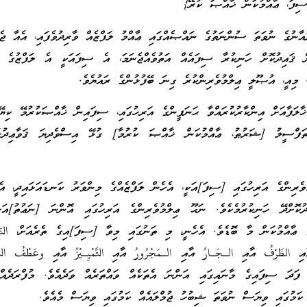
ސިފަ، ޢާއްމުކަން ޚާއްޞަ ކުރޭ}
ުއާނުގެ ނުވަތަ ސުންނަތުގެ ނައްޞެއްގައި ޢާއްމު ލަފްޒެއް ވާރިދުވެފައި، އެއާ ޖެ
ން ޤައިދުކޮށް ހަނިކުރާ ސިފައެއް އަތުވެއްޖެނަމަ، އެ ސިފައަކީ އެ ލަފްޒުގެ ޢާ
 މިއީ، އުޞޫލީ ޢިލްމުވެރިންކުރެ ގިނަ ބޭފުޅުންގެ ރައުޔެވެ.
ުޚާލަފާއަށް އިންކާރުކުރައްވާ ޙަނަފީންގެ އަރިހުގައި، ސިފައިން ޚާއްޞަކުރުމޭ ކިޔޭ
ަފްސީލު [ޝަރުޠު، ޢާއްމުކަން ޚާއްޞަ ކުރުމާ] ގުޅޭ އިސްވެދިޔަ ޤަވާޢިދުގ
ެރިންގެ އަރިހުގައި [ސިފަ]އަކީ، އެހެން ލަފްޒެއްގެ މިންވަރު ކަނޑައަޅައިދީ، އެ
ދުކޮށްދޭ ހަނިކުރުމެކެވެ. ނަޙޫ ޢިލްމުވެރިންގެ އަރިހުގައި އޮންނަ [ނަޢުތު]އަށ
 ޢާއްމުކަން މާ ބޮޑެވެ. އެހެނީ، މި ތަނުގައި މިވާ [ސިފަ]އިގެ ތެރެއަށް، النَع
އި الظَرْفُ އާއި الـجَـارُ އާއި الـمَجْرُورُ އާއި التَّمْيِـيْزُ އާއި وعَطْفُ البَ
لِّ ފަދަ ސިފައިގެ މާނައިގައި އަންނަ އެތަކެއް ވައްތަރެއް ވަދެއެވެ. މުފްރަދެއް
ކަމުގައި ވިޔަސް ނުވަތަ ޝިބުހު ޖުމްލައެއް ކަމުގައި ވިޔަސް މެއެވެ.