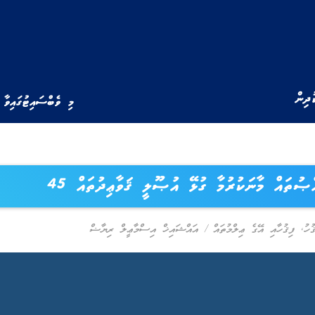
ުދިން
މި ވެބްސައިޓުގައިވާ 
ޞުތައް މާނަކުރުމާ ގުޅޭ އުޞޫލީ ޤަވާޢިދުތައް 45
ުހު
,
ފިޤުހާއި އޭގެ ޢިލްމުތައް
/
އައްޝައިޚް އިސްމާޢީލް ރިޔާޟް