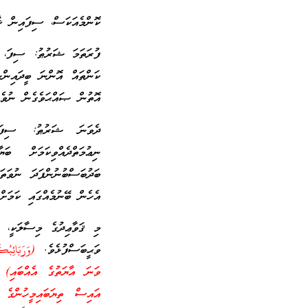
ކޮންމެއަކަސް، ސިފައިން ޚ
ފުރަތަމަ ޝަރުޠު: ސިފަ، ސ
ކަންތައް އޮންނަ ބީދައިންނ
އޮތުން ޞައްޙަވެގެން ނުވެއ
ދެވަނަ ޝަރުޠު: ސިފަ އ
ނިޢުމަތްދެއްވިކަމަށް ބަ
ބަދުބަސްބުނުންފަދަ ނުވަތ
އެހެން ބޭނުމެއްގައި ކަމަށް
މި ޤަވާޢިދުގެ މިސާލަކީ، 
ވަޙީބަސްފުޅެވެ.
ވަނަ އާޔަތުގެ އެއްބައި) 
އައިސް ތިޔަބައިމީހުންގެ 