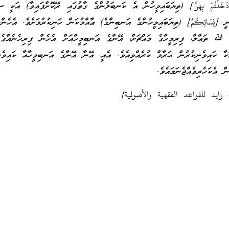
دَخَلْتُمْ بِهِنَّ] (ތިޔަބައިމީހުން އެ ކަނބަލުންގެ ގާތުގައި ރޭކޮށްފައިވާ) އަކީ ސި
[نِسَائِكُمُ] (ތިޔަބައިމީހުންގެ އަނބިންގެ) ޢާއްމުކަން ހަނިކުރުމަށެވެ. އެހެންކ
، ﷲ ތަޢާލާ، ފިރިމީހާގެ މައްޗަށް، އޭނާގެ އަނބިމީހާއަށް އެހެން ފިރިހެނެއްގެ 
ަކާ ކައިވެނިކުރުން ޙަރާމް ކުރެއްވިއެވެ. އެއީ، އޭނާ އޭނާގެ އަނބިމީހާއާ ކައިވެނ
ް އެކަހެރިވެއްޖެނަމައެވެ.
 زايد للقواعد الفقهية والأصولية}