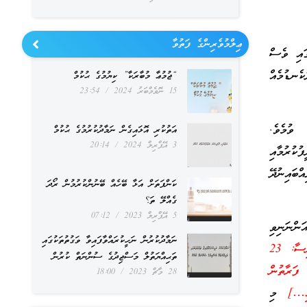
ޢިލްމުވެރިންގެ ފަތުވާ
ައި ވެސް
ކެނޑުމެއް
“ޖުމުޢާ މުބާރަކާ” ކިޔުމުގެ ޙުކުމް
15 ނޮވެމްބަރު 2024
23:54
ވުމެވެ.
އަތުކުރި އޮޅައިގެން ނަމާދުކުރުމުގެ ޙުކުމް
3 އޭޕްރިލް 2024
20:14
ކުރުމާއި
ބައިނުދޭ
ކަންފަތަށް އަޅާ ބޭހެއް ބޭނުންކުރުމުން ރޯދަ
ގެއްލޭ ތަ؟
5 އޭޕްރިލް 2023
07:12
ންނަނިވި
ނަމާދުކުރުން ނަހީކުރައްވާފައިވާ ވަގުތުތަކުގައި
(وَرَبَائِبُكُمُ اللَّاتِي فِي حُجُورِكُمْ مِنْ نِسَائِكُمُ اللَّاتِي دَخَلْتُمْ بِهِنَّ) (ސޫރަތުއްނިސާ: 23
ތަޙިއްޔަތުލް މަސްޖިދުގެ ސުންނަތް ކުރުން
ފަރާތުން
28 މާޗް 2023
18:00
އި…]
މި