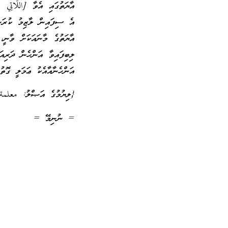
އާޔަތުގައި އެވާ [اللَّاتِي 
އެ ސިފައިން ލާޒިމު ކުރަނީ 
އާޔަތުގެ މާނައަކަށް ވާނީ
ލިބިފައިވާ އަންހެން ދަރިއ
އަންހެނާއާއެކު ޢަމަލީ ގޮތުނ
{ލިޔުމުގެ އަޞްލު: معلمة
= ނުނިމޭ =