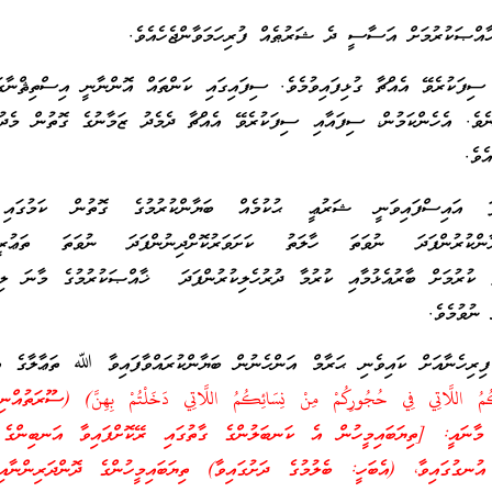
ާއްޞަކުރުމަށް އަސާސީ ދެ ޝަރުޠެއް ފުރިހަމަވާންޖެހެއެވެ.
ިފަކުރެވޭ އެއްޗާ ގުޅިފައިވުމެވެ. ސިފައިގައި ކަންތައް އޮންނާނީ އިސްތިޘްނާގ
ެވެ. އެހެންކަމުން، ސިފައާއި ސިފަކުރެވޭ އެއްޗާ ދެމެދު ޒަމާނުގެ ގޮތުން މެދު
ެވެ.
ައިސްފައިވަނީ ޝަރުޢީ ޙުކުމެއް ބަޔާންކުރުމުގެ ގޮތުން ކަމުގައި 
ޔާންކުރުންފަދަ ނުވަތަ ހާލަތު ކަށަވަރުކޮށްދިނުންފަދަ ނުވަތަ ތަޢުރީފު
ަ ކުރުމަށް ބާރުއެޅުމާއި ކުރުމާ ދުރުހެލިކުރުންފަދަ ޚާއްޞަކުރުމުގެ މާނަ ލިއް
 ނުވުމެވެ.
ފިރިހެނާއަށް ކައިވެނި ޙަރާމް އަންހެނުން ބަޔާންކުރައްވާފައިވާ ﷲ ތަޢާލާގެ އަ
މާނައީ: [ތިޔަބައިމީހުން އެ ކަނބަލުންގެ ގާތުގައި ރޭކޮށްފައިވާ އަނބިންގެ 
އުނގުގައިވާ، (އެބަހީ: ބެލުމުގެ ދަށުގައިވާ) ތިޔަބައިމީހުންގެ ދޮންދަރިންނާ