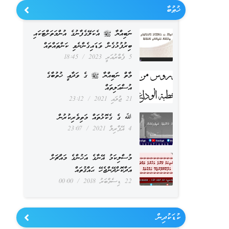
ޚުޠުބާ
ނަބިއްޔާ ﷺ އެކަލޭގެފާނުގެ އުންމަތަށްޓަކައި
ބިރުފުޅުގެން ވަޑައިގެންނެވި ކަންތައްތައް
5 ފެބްރުއަރީ 2023
18:45
މާތް ނަބިއްޔާ ﷺ ގެ ވަދާޢީ ޚުތުބާގެ
އުސްއަލިތައް
21 ޖުލައި 2021
23:12
ﷲ ގެ ގެކޮޅުތައް މަތިވެރިކުރުން
4 އޭޕްރިލް 2021
23:07
މުސްލިކަމު އޭނާގެ އަޚުންގެ މައްޗަށް
އަދާކޮށްދޭންޖެހޭ ޙައްޤުތައް
22 ޑިސެމްބަރު 2018
00:00
ކުޑަކުދިން