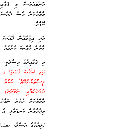
ކޮންމެއަކަސް، މި ޤަވާޢިދ
ޢާއްމުކަން ވެސް ޚާއްޞަ 
ބޮޑެވެ.
އަދި އިޖުމާޢުން ޚާއްޞަ ކ
ޒާތުން ޚާއްޞަ ކުރުމެއް ނޫނ
މި ޤަވާޢިދުގެ މިސާލަކީ، 
މީސްތަކުންނޭވެ! ހުކުރު 
އަޑުއެހުމާއި، ނަމާދަށް) ތ
ޢާއްމުކޮށް ހުކުރު ނަމާދ
އިޖުމާޢުން ކަނޑައެޅި، އެ 
{ލިޔުމުގެ އަޞްލު: معلمة