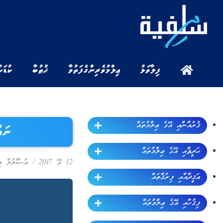
ފިލާވަޅު
ޢިލްމުވެރިންގެ ފަތުވާ
ޚުޠުބާ
ކުޑަކ
ޤުރުއާނާއި އޭގެ ޢިލްމުތައް
ނައ
ޙަދީޘާއި އޭގެ ޢިލްމުތައް
12 މޭ 2017
/
އުޞޫލުލް ފި
ޢަޤީދާއާއި ފިރުޤާތައް
ފިޤުހާއި އޭގެ ޢިލްމުތައް