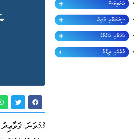
ޢަރަބިބަސް
ސިޔަރަތާއި ތާރީޚް
އަދަބާއި އަޚްލާޤު
ދުޢާއާއި ޛިކުރު
53ވަނަ ޤަވާޢިދު (ޖުމްލަ 189):