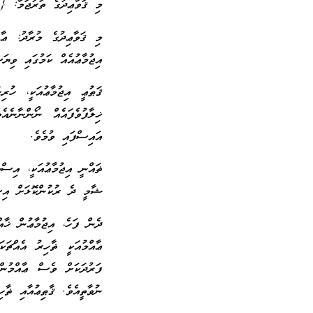
މި ޤަވާޢިދުގެ ތަރުޖަމާ: {އ
މި ޤަވާޢިދުގެ މުރާދު: ޢާއ
އިޖުމާޢުއެއް ކަމުގައި ވިޔަ
ޤަޠުޢީ އިޖުމާޢުއަކީ، ހުރި
ޚިލާފުވެފައެއް ނޯންނާނެ
އައިސްފައި ވުމެވެ.
ޡައްނީ އިޖުމާޢުއަކީ، އިސް
ޝާމީ ދެ ރުކުންކޮޅަށް އިސް
ދެން ފަހެ، އިޖުމާޢުން ޚާއ
ޢާއްމުއަކީ ޡާހިރު އެއްޗަކ
ފަރުދަކަށް ވެސް ޢާއްމުން 
ނުވާތީއެވެ. ޤާޠިޢުއާއި ޡާހ