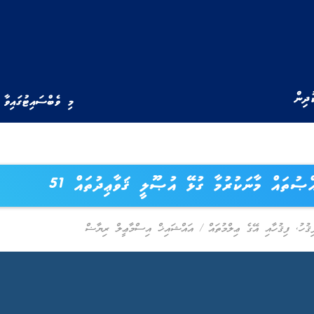
ުދިން
މި ވެބްސައިޓުގައިވާ 
ްޞުތައް މާނަކުރުމާ ގުޅޭ އުޞޫލީ ޤަވާޢިދުތައް 51
ޤުހު
,
ފިޤުހާއި އޭގެ ޢިލްމުތައް
/
އައްޝައިޚް އިސްމާޢީލް ރިޔާޟް