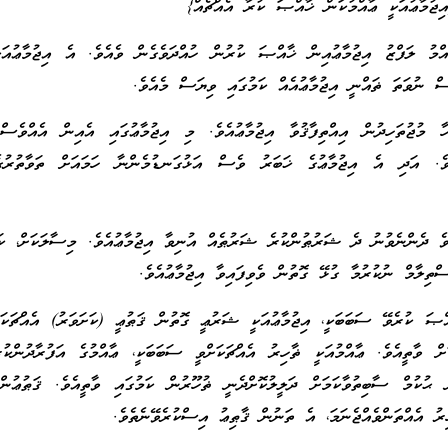
ިޖުމާޢުއަކީ ޢާއްމުކަން ޚާއްޞަ ކުރާ އެއްޗެއް}
ްމު ލަފްޒު އިޖުމާޢުއިން ޚާއްޞަ ކުރުން ހުއްދަވެގެން ވެއެވެ. އެ އިޖުމާޢުއަކ
ސް ނުވަތަ ޡައްނީ އިޖުމާޢުއެއް ކަމުގައި ވިޔަސް މެއެވެ.
ހާ މުޖުތަހިދުން އިއްތިފާޤުވާ އިޖުމާޢުއެވެ. މި އިޖުމާޢުގައި އެއިން އެއްވެސް
އެވެ. އަދި އެ އިޖުމާޢުގެ ޚަބަރު ވެސް އަޅުގަނޑުމެންނާ ހަމައަށް ތަވާތުރުގ
ވެ ދެންނެވުނު ދެ ޝަރުޠުންކުރެ ޝަރުޠެއް އުނިވާ އިޖުމާޢުއެވެ. މިސާލަކަށް، ކަޢ
ތިލާމް ނުކުރުމާ ގުޅޭ ގޮތުން ވެވިފައިވާ އިޖުމާޢުއެވެ.
ްޞަ ކުރެވޭ ސަބަބަކީ، އިޖުމާޢުއަކީ ޝަރުޢީ ގޮތުން ޤަޠުޢީ (ކަށަވަރު) އެއްޗަކަށ
ަށް ވާތީއެވެ. ޢާއްމުއަކީ ޡާހިރު އެއްޗަކަށްވީ ސަބަބަކީ، ޢާއްމުގެ އަފުރާދުންކު
ޙުކުމް ސާބިތުވާކަމަށް ދަލީލުކޮށްދެނީ ޡުހޫރުން ކަމުގައި ވާތީއެވެ. ޤަޠުޢުން
ިރު އެއްތަންވެއްޖެނަމަ، އެ ތަނުން ޤާޠިޢު އިސްކުރެވޭނެތެވެ.