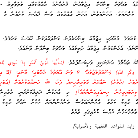
ުގެ މައްޗަށް ބިނާކޮށް، އިޖުމާޢުން، ޤުރުއާނުގެ ޢާއްމުކަމާއި މުތަވާތިރު ސު
ކުރާނެތެވެ. އެހެންކަމުން، އެހެން ޢާއްމުތައް ވެސް ޚާއްޞަ ކުރެވުން މާ އަ
ުރުމުގެ މުރާދަކީ، އިޖުމާޢު ބިނާކުރެވުނު ކަންތައްތަކުން ޚާއްޞަ ކުރުމެވެ. އި
ެވެ. އެހެންކަމުން، އިޖުމާޢު ދަލީލެއްގެ މައްޗަށް ބިނާވާން ވާނެއެވެ.
ﷲ ތަޢާލާގެ އަންނަނިވި ވަޙީބަސްފުޅެވެ.
(يَـأَيُّهَا الَّذِينَ آمَنُوا إِذَا نُودِي لِ
يَوْمِ الْجُمُعَةِ فَاسْعَوْا إِلَى ذِكْرِ اللَّهِ) (ސޫރަތުލްޖުމުޢާ: 9 ވަނަ އާޔަތުގެ އެއްބައި) މާނ
ދުވަހު (ހުކުރު) ނަމާދަށް ގޮވައިލާހިނދު ފަހެ، ﷲ ހަނދުމަކުރުމަށް (އެބަހީ
ިޔަބައިމީހުން ހިނގައިގަންނާށެވެ!]
މި އާޔަތުން ދަލީލުކޮށްދެނީ، މުއުމިންތަ
ުގެ ވާޖިބު ކަމެވެ. އެހެންނަމަވެސް، އަންހެނުންނަށް ހުކުރު ނަމާދު ވާޖިބު 
ޢާއްމުކަމުން ޚާއްޞަ ކުރެވިފައި ވެއެވެ.
 زايد للقواعد الفقهية والأصولية}