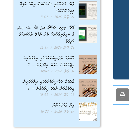
ފޮތް: ޤުރުއާނާއި ސުންނަތުން ތިބާގެ ޢަޤީދާ
ލިބިގަންނާށެވެ!
21 ޖޫން 2026
13:28
ފޮތް: ކީރިތި ރަސޫލާ صلى الله عليه وسلم
ގެ ކައިވެނިފުޅުތަކާ މެދު ދެކެވޭ ވާހަކަތަކުގެ
ޙަޤީޤަތް
21 ޖޫން 2026
12:39
އާޔަތެއް ތަފްސީރުކުރުމުގައި ޢިލްމުވެރިން
އިޖްމާޢުވުން ނުވަތަ ޚިލާފުވުން – 2
31 މާޗް 2026
08:17
އާޔަތެއް ތަފްސީރުކުރުމުގައި ޢިލްމުވެރިން
އިޖްމާޢުވުން ނުވަތަ ޚިލާފުވުން – 1
25 މާޗް 2026
08:22
ޢީދު ފާހަގަކުރުން
19 މާޗް 2026
16:23