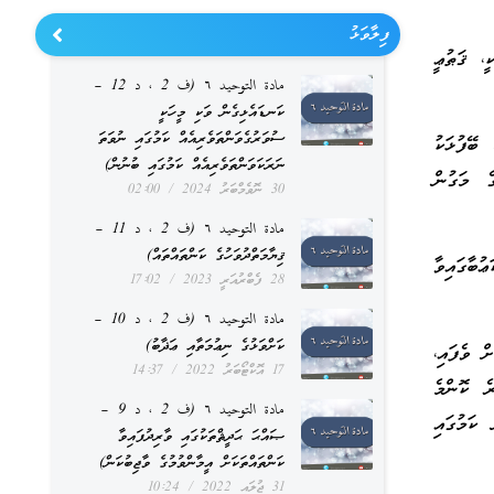
ފިލާވަޅު
ީ، ޤަޠުޢީ
مادة التوحيد ٦ (ف 2 ، د 12 –
ކަނޑައެޅިގެން ވަކި މީހަކީ
ސުވަރުގެވަންތަވެރިއެއް ކަމުގައި ނުވަތަ
 ބޭފުޅަކު
ނަރަކަވަންތަވެރިއެއް ކަމުގައި ބުނުން)
ެ މަގުން
30 ނޮވެމްބަރު 2024
02:00
مادة التوحيد ٦ (ف 2 ، د 11 –
ޤިޔާމަތްދުވަހުގެ ކަންތައްތައް)
ުބާގައިވާ
28 ފެބްރުއަރީ 2023
17:02
مادة التوحيد ٦ (ف 2 ، د 10 –
ކަށްވަޅުގެ ނިޢުމަތާއި ޢަޛާބު)
ް ވެފައި،
17 އޮކްޓޯބަރު 2022
14:37
ރެ ކޮންމެ
مادة التوحيد ٦ (ف 2 ، د 9 –
 ކަމުގައި
ޞައްޙަ ޙަދީޘްތަކުގައި ވާރިދުފައިވާ
ކަންތައްތަކަށް އީމާންވުމުގެ ވާޖިބުކަން)
31 ޖުލައި 2022
10:24