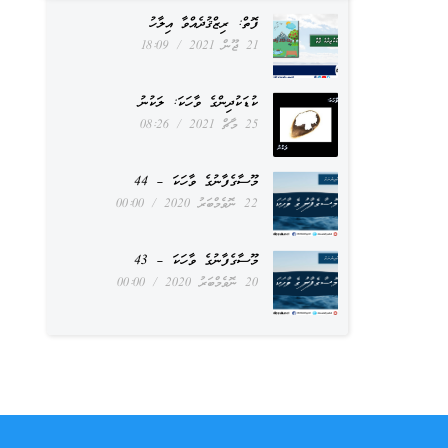
ފޮތް: ރިޒްޤުދެއްވާ އިލާހު
21 ޖޫން 2021
18:09
ކުޑަކުދިންގެ ވާހަކަ: ލަކުނު
25 މާޗް 2021
08:26
މޫސާގެފާނުގެ ވާހަކަ – 44
22 ނޮވެމްބަރު 2020
00:00
މޫސާގެފާނުގެ ވާހަކަ – 43
20 ނޮވެމްބަރު 2020
00:00