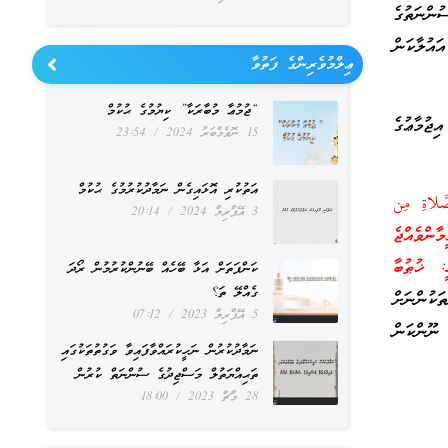
ންނަތުގެ
އުލާކަން
ޢިލްމުވެރިންގެ ފަތުވާ
“ޖުމުޢާ މުބާރަކާ” ކިޔުމުގެ ޙުކުމް
ޖުމާޢުގެ
15 ނޮވެމްބަރު 2024
23:54
އަތުކުރި އޮޅައިގެން ނަމާދުކުރުމުގެ ޙުކުމް
لصَّلاةِ مِن
3 އޭޕްރިލް 2024
20:14
ައީ: [އޭ އީމާންވެއްޖެ
: ޚުޠުބާ
ކަންފަތަށް އަޅާ ބޭހެއް ބޭނުންކުރުމުން ރޯދަ
ގެއްލޭ ތަ؟
ކުންނަށް
5 އޭޕްރިލް 2023
07:12
ނޫންކަން
ނަމާދުކުރުން ނަހީކުރައްވާފައިވާ ވަގުތުތަކުގައި
ތަޙިއްޔަތުލް މަސްޖިދުގެ ސުންނަތް ކުރުން
28 މާޗް 2023
18:00