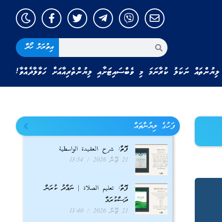
އިތުރަށް ހޯދާ
ލިޔުންތައް ނަކަލު ކުރާނަމަ މި ވެބްސައިޓަށާއި ލިޔުންތެރިއާއަށް ހަވާލާދެއްވާ!
ފަހުގެ ލިޔުންތައް
ފޮތް: شرح العقيدة الواسطية
21 ޖޫން 2026
13:54
ފޮތް: تعليم الصلاة | ނަމާދު ކުރަން
ދަސްކުރަމާ
21 ޖޫން 2026
13:40