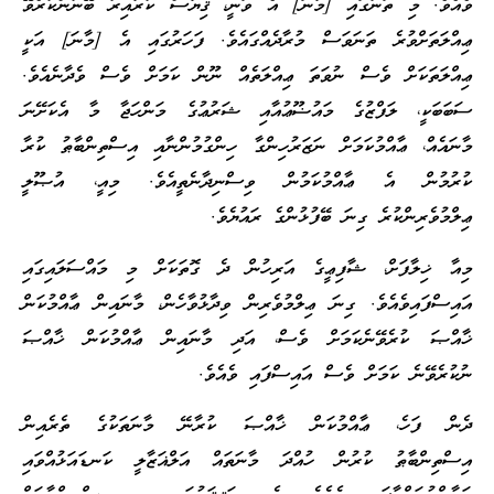
ވެއެވެ. މި ތަނުގައި [މާނަ] އެ ވަނީ، ޤިޔާސް ކުރާއިރު ބޭނުންކުރެވޭ
ޢިއްލަތަށްވުރެ ތަނަވަސް މުރާދެއްގައެވެ. ފަހަރުގައި އެ [މާނަ] އަކީ
ޢިއްލަތަކަށް ވެސް ނުވަތަ ޢިއްލަތެއް ނޫން ކަމަށް ވެސް ވެދާނެއެވެ.
ސަބަބަކީ، ލަފްޒުގެ މައުޟޫޢުއާއި ޝަރުޢުގެ މަންހަޖާ މާ އެކަށޭނަ
މާނައެއް، ޢާއްމުކަމަށް ނަޒަރުހިންގާ ހިންގުމުންނާއި އިސްތިންބާޠު ކުރާ
ކުރުމުން އެ ޢާއްމުކަމުން ވިސްނިދާނެތީއެވެ. މިއީ، އުޞޫލީ
ޢިލްމުވެރިންކުރެ ގިނަ ބޭފުޅުންގެ ރައުޔެވެ.
މިއާ ޚިލާފަށް، ޝާފިޢީގެ އަރިހުން ދެ ގޮތަކަށް މި މައްސަލައިގައި
އައިސްފައިވެއެވެ. ގިނަ ޢިލްމުވެރިން ވިދާޅުވާހެން، މާނައިން ޢާއްމުކަން
ޚާއްޞަ ކުރެވޭނެކަމަށް ވެސް، އަދި މާނައިން ޢާއްމުކަން ޚާއްޞަ
ނުކުރެވޭނެ ކަމަށް ވެސް އައިސްފައި ވެއެވެ.
ދެން ފަހެ، ޢާއްމުކަން ޚާއްޞަ ކުރާނޭ މާނަތަކުގެ ތެރެއިން
އިސްތިންބާޠު ކުރުން ހުއްދަ މާނަތައް އަލްޣަޒާލީ ކަނޑައަޅުއްވައި