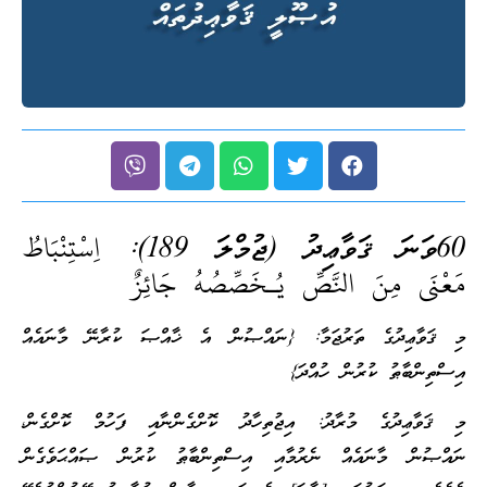
60ވަނަ ޤަވާޢިދު (ޖުމްލަ 189):
اِسْتِنْبَاطُ
مَعْنَى مِنَ النَّصِّ يُـخَصِّصُهُ جَائِزٌ
މި ޤަވާޢިދުގެ ތަރުޖަމާ: {ނައްޞުން އެ ޚާއްޞަ ކުރާނޭ މާނައެއް
އިސްތިންބާޠު ކުރުން ހުއްދަ}
މި ޤަވާޢިދުގެ މުރާދު: އިޖުތިހާދު ކޮށްގެންނާއި ފަހުމް ކޮށްގެން،
ނައްޞުން މާނައެއް ނެރުމާއި އިސްތިންބާޠު ކުރުން ޞައްޙަވެގެން