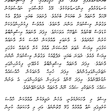
ބަޔާންކުރައްވާފައި ވެއެވެ. އެއީ ޙަޤީޤަތުގައި، މި އިސްތިންބާޠަށް
ކަނޑައެޅުއްވި މިންގަނޑުތަކެކެވެ. އޭގެ ޚުލާޞާއަކީ، ނައްޞުތަކުން
ދޭހަވާ މާނަތައް ދެ ބަޔަކަށް ބެހެއެވެ. ފުރަތަމަ ބަޔަކީ، ލަފްޒާ އެކު
ވަގުތުން ވިސްނުމަށް އަންނަ މާނައެވެ. އެއްވެސް ފިކުރުހިންގުމަކަށް
ކުޑަވެސް ބޭނުމެއް ނުޖެހޭހާ އަވަހަށެވެ. މިފަދަ މާނަތައް އިސްތިންބާޠު
ކުރުން ހުއްދައެވެ. އެ މާނައަކީ ޢާއްމުކަން ޚާއްޞަ ކުރާ މާނައެއް
ކަމުގައި ވިޔަސް، ނުވަތަ ޚާއްޞަކަން ޢާއްމު ކުރާ މާނައެއް ކަމުގައި
ވިޔަސް މެއެވެ. ދެވަނަ ބަޔަކީ، ލަފްޒާއެކު ވަގުތުން ވިސްނުމަށް ނާންނަ
މާނައެވެ. މިފަދަ މާނަތައް އިސްތިންބާޠު ކުރެވޭނީ ފިކުރުހިންގައި
ނަޒަރުހިންގައިގެންނެވެ. މިފަދަ ހުރިހާ މާނައަކުން ޚާއްޞައެއް
ނުކުރެވޭނެއެވެ. މިފަދަ ކޮންމެ ވަކިވަކިން ނަޒަރުހިންގައި، އެ ތަނުން
ޞައްޙަ މާނަތަކާއި ޞައްޙަ ނޫން މާނަތައް ދެނެގަނެވޭނެއެވެ.
އިސްވެ މި ވާހަކަދެކެވުނީ، އެހެން ދަލީލަކުން ޢާއްމުކަން ޚާއްޞަ
ކުރެވިފައި ނުވާ ޢާއްމުއާ ގުޅޭ ގޮތުންނެވެ. އަދި މި ވާހަކަތައް، ކުރިން