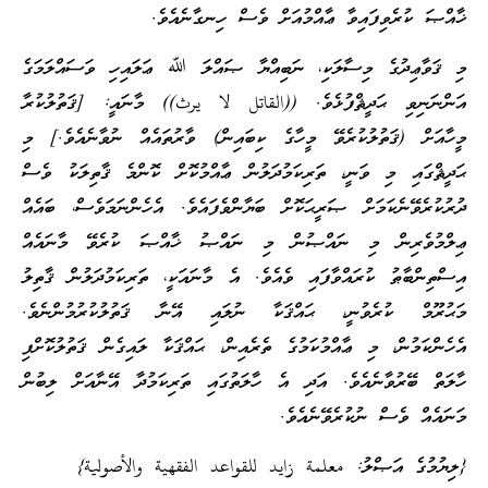
ޚާއްޞަ ކުރެވިފައިވާ ޢާއްމުއަށް ވެސް ހިނގާނެއެވެ.
މި ޤަވާޢިދުގެ މިސާލަކި، ނަބިއްޔާ ޞައްލަ ﷲ ޢަލައިހި ވަސައްލަމަގެ
އަންނަނިވި ޙަދީޘްފުޅެވެ. ((القاتل لا يرث)) މާނައީ: [ޤަތުލުކުރާ
މީހާއަށް (ޤަތުލުކުރެވޭ މީހާގެ ކިބައިން) ވާރުތައެއް ނުވާނެއެވެ.] މި
ޙަދީޘްގައި މި ވަނީ، ތަރިކަމުދަލުން ޢާއްމުކޮށް ކޮންމެ ޤާތިލަކު ވެސް
ދުރުކުރެވޭނެކަމަށް ޞަރީޙަކޮށް ބަޔާންވެފައެވެ. އެހެންނަމަވެސް، ބައެއް
ޢިލްމުވެރިން މި ނައްޞުން މި ނައްޞު ޚާއްޞަ ކުރެވޭ މާނައެއް
އިސްތިންބާޠު ކުރައްވާފައި ވެއެވެ. އެ މާނައަކީ، ތަރިކަމުދަލުން ޤާތިލު
މަޙުރޫމް ކުރެވުނީ، ޙައްޤަކާ ނުލައި އޭނާ ޤަތުލުކުރުމުންނެވެ.
އެހެންކަމުން، މި ޢާއްމުކަމުގެ ތެރެއިން، ޙައްޤަކާ ލައިގެން ޤަތުލުކޮށްފި
ހާލަތް ބޭރުވާނެއެވެ. އަދި އެ ހާލަތުގައި ތަރިކަމުދާ އޭނާއަށް ލިބުން
މަނައެއް ވެސް ނުކުރެވޭނެއެވެ.
{ލިޔުމުގެ އަޞްލު: معلمة زايد للقواعد الفقهية والأصولية}