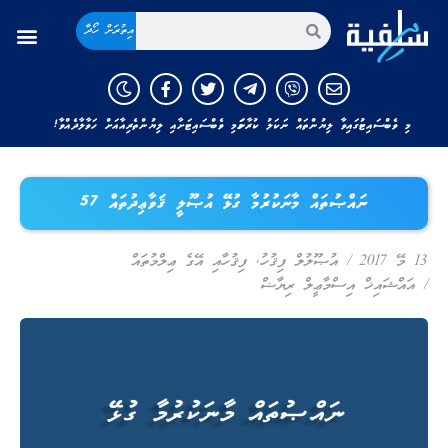
އިތުރަށް ހޯދާ
މި ވެބްސައިޓުގައިވާ ލިޔުންތައް ނަކަލު ކުރާނަމަ މި ވެބްސައިޓަށާއި ލިޔުންތެރިއާއަށް ހަވާލާދެއްވާ!
ނައްޞުތައް މާނަކުރުމާ ގުޅޭ އުޞޫލީ ޤަވާޢިދުތައް 57
13 މޭ 2017
/
އުޞޫލުލް ފިޤުހު
,
ފިޤުހާއި އޭގެ ޢިލްމުތައް
/
އައްޝައިޚް އިސްމާޢީލް ރިޔާޟް