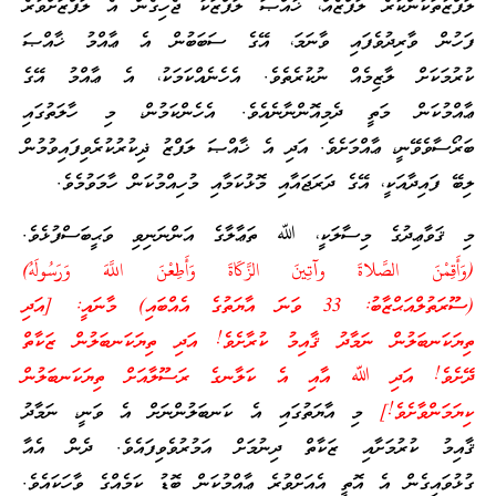
ލަފްޒުތަކުންކުރެ ލަފްޒެއް، ޚާއްޞަ ލަފްޒަކާ ޖެހިގެން އެ ލަފްޒަށްވުރެ
ފަހުން ވާރިދުވެފައި ވާނަމަ، އޭގެ ސަބަބުން އެ ޢާއްމު ޚާއްޞަ
ކުރުމަކަށް ލާޒިމެއް ނުކުރެތެވެ. އެހެނެއްކަމަކު، އެ ޢާއްމު އޭގެ
ޢާއްމުކަން މަތީ ދެމިއޮންނާނެއެވެ. އެހެންކަމުން، މި ހާލަތުގައި
ބަރޯސާވެވޭނީ، ޢާއްމަށެވެ. އަދި އެ ޚާއްޞަ ލަފްޒު ޛިކުރުކުރެވިފައިވުމުން
ލިބޭ ފައިދާއަކީ، އޭގެ ދަރަޖައާއި މޮޅުކަމާއި މުހިއްމުކަން ހާމަވުމެވެ.
މި ޤަވާޢިދުގެ މިސާލަކީ، ﷲ ތަޢާލާގެ އަންނަނިވި ވަޙީބަސްފުޅެވެ.
(وَأَقِمْنَ الصَّلاةَ وآتِينَ الزَّكَاةَ وَأَطِعْنَ اللَّهَ وَرَسُولَهُ)
(ސޫރަތުލްއަޙްޒާބު: 33 ވަނަ އާޔަތުގެ އެއްބައި) މާނައީ: [އަދި
ތިޔަކަނބަލުން ނަމާދު ޤާއިމު ކުރާށެވެ! އަދި ތިޔަކަނބަލުން ޒަކާތް
ދޭށެވެ! އަދި ﷲ އާއި އެ ކަލާނގެ ރަސޫލާއަށް ތިޔަކަނބަލުން
ކިޔަމަންވާށެވެ!]
މި އާޔަތުގައި އެ ކަނބަލުންނަށް އެ ވަނީ، ނަމާދު
ޤާއިމު ކުރުމަށާއި ޒަކާތް ދިނުމަށް އަމުރުވެވިފައެވެ. ދެން އެއާ
ގުޅުވައިގެން އެ އޮތީ އެއަށްވުރެ ޢާއްމުކަން ބޮޑު ކަމެއްގެ ވާހަކައެވެ.