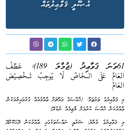
61ވަނަ ޤަވާޢިދު (ޖުމްލަ 189):
عَطْفُ
العَامِّ عَلَى الـخَاصِّ لَا يُوجِبُ تَـخْصِيْصَ
العَامِّ
މި ޤަވާޢިދުގެ ތަރުޖަމާ: {ޚާއްޞަގެ މައްޗަށް ޢާއްމުއެއް ގުޅުވައިލުމަކުން،
ޢާއްމުކަން ޚާއްޞަ ކުރުމަށް ލާޒިމެއް ނުކުރޭ}
މި ޤަވާޢިދުގެ މުރާދު: ޝަރުޢީ ނައްޞުތަކުގައި ޢާއްމުކަން ދޭހަކޮށްދޭ