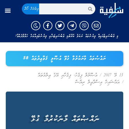
އިތުރަށް ހޯދާ
މި ވެބްސައިޓުގައިވާ ލިޔުންތައް ނަކަލު ކުރާނަމަ މި ވެބްސައިޓަށާއި ލިޔުންތެރިއާއަށް ހަވާލާދެއްވާ!
ނައްޞުތައް މާނަކުރުމާ ގުޅޭ އުޞޫލީ ޤަވާޢިދުތައް 58
13 މޭ 2017
/
އުޞޫލުލް ފިޤުހު
,
ފިޤުހާއި އޭގެ ޢިލްމުތައް
/
އައްޝައިޚް އިސްމާޢީލް ރިޔާޟް