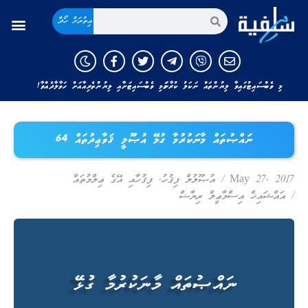
އިތުރަށް ހޯދާ
ޢިލްމުވެރިންގެ ފަތުވާ
މި ވެބްސައިޓުގައިވާ ލިޔުންތައް ނަކަލު ކުރާނަމަ މި ވެބްސައިޓަށާއި ލިޔުންތެރިއާއަށް ހަވާލާދެއްވާ!
ނައްޞުތައް މާނަކުރުމާ ގުޅޭ އުޞޫލީ ޤަވާޢިދުތައް 64
27 މޭ 2017
/
އުޞޫލުލް ފިޤުހު
,
ފިޤުހާއި އޭގެ ޢިލްމުތައް
/
އައްޝައިޚް އިސްމާޢީލް ރިޔާޟް