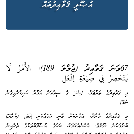
67ވަނަ ޤަވާޢިދު (ޖުމްލަ 189):
الأَمْرُ لَا
يَنْحَصِرُ فِي صِيْغَةِ اِفْعَل
މި ޤަވާޢިދުގެ ތަރުޖަމާ: {اِفْعَل ގެ ޞީޣާއަށް އަމުރު ހަނިކުރެވިގެން
ނުވޭ}
މި ޤަވާޢިދުގެ މުރާދު: އަމުރަކަށް ވާނީ ހަމައެކަނި اِفْعَل (ކުރާށޭ)
ބުނުމަކުން ނޫނެވެ. އެހެނެއްކަމަކު، ބަހުގެ އުސްލޫބުތަކުގެ ތެރެއިން