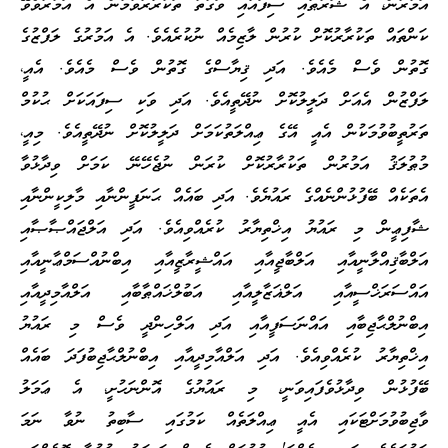
އަމުރުން، އެ ޝަރުޠާއި ސިފައާއި ވަގުތު ތަކުރާރުވުމުން އެ އަމުރުވެވޭ
ކަންތައް ތަކުރާރުކޮށް ކުރުން ލާޒިމެއް ނުކުރެއެވެ. އެ އަމުރުގެ ލަފްޒުގެ
ގޮތުން ވެސް މެއެވެ. އަދި ޤިޔާސްގެ ގޮތުން ވެސް މެއެވެ. އެއީ،
ލަފްޒުން އެއަށް ދަލީލުކޮށް ނުދޭތީއެވެ. އަދި ވަކި ސިފައަކަށް ޙުކުމް
ތަރުތީބުވުމަކުން އެއީ އޭގެ ޢިއްލަތުކަމަށް ދަލީލުކޮށް ނުދޭތީއެވެ. މިއީ،
މުޠުލަޤު އަމުރުން ތަކުރާރުކޮށް ކުރަން ނުޖެހޭނޭ ކަމަށް ވިދާޅުވާ
އެތަކެއް ބޭފުޅުންނެއްގެ ރައުޔެވެ. އަދި ބައެއް ޙަނަފީންނާއި މާލިކީންނާއި
ޝާފިޢީން މި ރައުޔު އިޚްތިޔާރު ކުރެއްވިއެވެ. އަދި އަލްޖައްޞާޞާއި
އަލްބާޤިއްލާނީއާއި އަލްބާޖީއާއި އައްޝީރާޒީއާއި އިބްނުއްސަމްޢާނީއާއި
އައްސަރަޚްސީއާއި އަލްޣަޒާލީއާއި އަބުލްޚައްޠާބާއި އަލްއާމިދީއާއި
އިބްނުލްޙާޖިބާއި އައްނަސަފީއާއި އަދި އަލްހިންދީ ވެސް މި ރައުޔު
އިޚްތިޔާރު ކުރެއްވިއެވެ. އަދި އަލްއާމިދީއާއި އިބްނުލްޙާޖިބުފަދަ ބައެއް
ބޭފުޅުން ވިދާޅުވެފައިވަނީ، މި ރައުޔުގެ އޮންނަހުށީ، އެ ޢަމަލު
ވާޖިބުވުމަށްޓަކައި އެއީ ޢިއްލަތެއް ކަމުގައި ސާބިތު ނުވާ ނަމަ