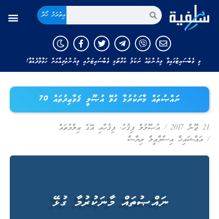
އިތުރަށް ހޯދާ
މި ވެބްސައިޓުގައިވާ ލިޔުންތައް ނަކަލު ކުރާނަމަ މި ވެބްސައިޓަށާއި ލިޔުންތެރިއާއަށް ހަވާލާދެއްވާ!
ނައްޞުތައް މާނަކުރުމާ ގުޅޭ އުޞޫލީ ޤަވާޢިދުތައް 70
21 ޖޫން 2017
/
އުޞޫލުލް ފިޤުހު
,
ފިޤުހާއި އޭގެ ޢިލްމުތައް
/
އައްޝައިޚް އިސްމާޢީލް ރިޔާޟް