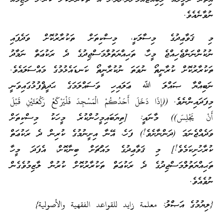
ނުވާނެއެވެ.
މި ޤަވާޢިދުގެ މިސާލަކީ، މިސްކިތަށް ތަކުރާރުކޮށް ވަދެފައި
ނުކުންނަންޖެހިއްޖެ މީހާ، ތަޙިއްޔަތުލްމަސްޖިދުގެ ދެ ރަކުޢަތް ނަމާދު
ތަކުރާރުކޮށް ކުރާނީތޯ ނުވަތަ ނުކުރާނީތޯ ކަނޑައެޅުމުގެ މައްސަލައެވެ.
ނަބިއްޔާ ޞައްލަ ﷲ ޢަލައިހި ވަސައްލަމަގެ ޙަދީޘްފުޅުގައިވަނީ
މިފަދައިންނެވެ. ((إِذَا دَخَلَ أَحَدُكُمْ الْمَسْجِدَ فَلْيَرْكَعْ رَكْعَتَيْنِ قَبْلَ
أَنْ يَجْلِسَ)) މާނައީ: [ތިޔަބައިމީހުންކުރެ މީހަކު މިސްކިތަށް
ވަދެއްޖެނަމަ (ދަންނާށެވެ!) ފަހެ، އޭނާ އިށީނުމުގެ ކުރިން ދެ ރަކުޢަތް
ކުރާހުށިކަމެވެ!] މި ޤަވާޢިދުގެ މައްޗަށް ބިނާކޮށް، އެފަދަ މީހާ
ތަޙިއްޔަތުލްމަސްޖިދުގެ ދެ ރަކުޢަތް ތަކުރާރުކޮށް ކުރުން ލާޒިމުވެގެން
ނުވެއެވެ.
{ލިޔުމުގެ އަޞްލު: معلمة زايد للقواعد الفقهية والأصولية}