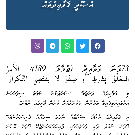
73ވަނަ ޤަވާޢިދު (ޖުމްލަ 189):
الأَمرُ
المُعَلَّقُ بِشَرطٍ أَو صِفَةٍ لَا يَقتَضِي التَّكرَارَ
މި ޤަވާޢިދުގެ ތަރުޖަމާ: {ޝަރުޠަކުން ނުވަތަ ސިފައަކުން
އެލުވައިލެވިފައިވާ އަމުރުން، ތަކުރާރުކޮށް ކުރުން ލާޒިމެއް ނުކުރޭ}
މި ޤަވާޢިދުގެ މުރާދު: ޝަރުޠެއް ނުވަތަ ސިފައެއް ފުރިހަމަވާންޖެހޭ
ގޮތަށް، ނުވަތަ ވަކި ވަގުތެއްގައި ފުރިހަމަކުރަންޖެހޭ ގޮތަށް އޮންނަ