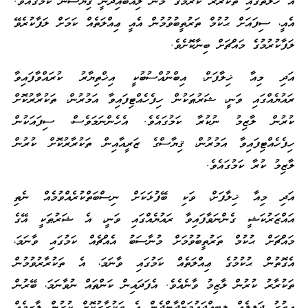
އެ ހާލަތުގައި ތަކުރާރު ކުރުމުގެ މާނަ ލިއްބައިދެނީ ޤިޔާސުން ކަމުގައެވެ.
އެއީ، ސިފައަށް ޙުކުމް ތަރުތީބުވުމުން އެއީ ޢިއްލަތެއް ކަމަށް ލަފާކުރެވޭ
ލަފާކުރުމުގެ މައްޗަށް ބިނާކޮށެވެ.
އަދި މިއާ ޚިލާފަށް، އިބްނުއްސުބުކީ އިޚްތިޔާރު ކުރައްވާފައިވާ
ރައުޔެއްގައި ވަނީ، ޝަރުޠަކުން ހިފެހެއްޓިފައިވާ އަމުރުން، ތަކުރާރުކޮށް
ކުރުން ލާޒިމު ނުކުރާ ކަމުގައެވެ. އެހެންނަމަވެސް، ސިފައަކުން
ހިފެހެއްޓިފައިވާ އަމުރުން، ޤިޔާސްގެ ޒަރީއާއިން ތަކުރާރުކޮށް ކުރުން
ލާޒިމު ކުރާ ކަމުގައެވެ.
އަދި މިއާ ޚިލާފަށް، ވަކި ބޭފުޅަކަށް ނިސްބަތްކުރެއްވުމެއް ނެތި
އައްޒަރުކަޝީ ގެންނަވާފައިވާ ރައުޔެއްގައި ވަނީ، އެ ޝަރުޠަކީ އޭގެ
މައްޗަށް ޙުކުމް ތަރުތީބުވުމަށް މުނާސަބު އެއްޗެއް ކަމުގައި ވާނަމަ،
އެގޮތުން ޙުކުމުގެ ޢިއްލަތެއް ކަމުގައި ވާނަމަ، އެ ތަކުރާރުވުމުން
ތަކުރާރު ކުރުން ލާޒިމު ވާނެއެވެ. އެފަދައިން ކަންތައް ނުވާނަމަ، ބޭރުން
އިތުރު ދަލީލެއް ލިބިއްޖައުމަށްދާންދެން އެ ތަކުރާރުކޮށް ކުރުން ލާޒިމެއް