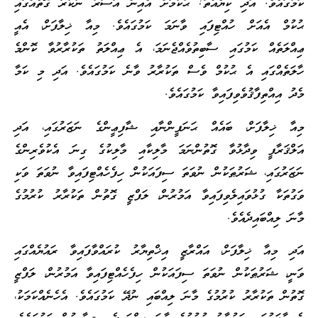
ކަމުގައެވެ. އަދި ކިޔެއްތަ! ޙުކުމަށް އެއިން އަސަރު ނުކުރާ ގޮތެއްގައި
ޙުކުމް އެއަށް ހުއްޓިފައި ވާނަމަ ކަމުގައެވެ. މިއާ ޚިލާފަށް، އެއީ
ޢިއްލަތެއް ކަމުގައި ސާބިތުވެއްޖެނަމަ، އެ ޢިއްލަތު ތަކުރާރުވާ ކޮންމެ
ހާލަތެއްގައި އެ ޙުކުމް ވެސް ތަކުރާރު ވާނެ ކަމުގައެވެ. އަދި މި ކަމާ
މެދު އިއްތިފާޤުވެވިފައިވާ ކަމުގައެވެ.
މިއާ ޚިލާފަށް، ބައެއް ޙަނަފީންނާއި ޝާފިޢީންގެ ނަޒަރުގައި، އަދި
އަލްޤަރާފީ ވިދާޅުވާ ގޮތުންނަމަ މާލިކާއި މާލިކުގެ ގިނަ އެކުވެރިންގެ
ނަޒަރުގައި، ޝަރުޠަކުން ނުވަތަ ސިފައަކުން ހިފެހެއްޓިފައިވާ ނުވަތަ ވަކި
ވަގުތަކާ ގުޅުވައިލެވިފައިވާ އަމުރުން، ލަފްޒީ ގޮތުން ތަކުރާރު ކުރުމުގެ
މާނަ ލިއްބައިދެއެވެ.
އަދި މިއާ ޚިލާފަށް، އައްރާޒީ އިޚްތިޔާރު ކުރައްވާފައިވާ ރައުޔެއްގައި
ވަނީ، ޝަރުޠަކުން ނުވަތަ ސިފައަކުން ހިފެހެއްޓިފައިވާ އަމުރުން، ލަފްޒީ
ގޮތުން ތަކުރާރު ކުރުމުގެ މާނަ ލިއްބައި ނުދޭ ކަމުގައެވެ. އެހެނެއްކަމަކު،