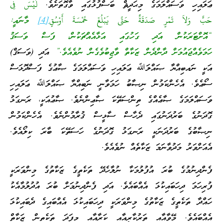
ޢަލައިހި ވަސައްލަމަގެ މިޙަދީޘް ބަސްފުޅުގައި ވާގޮތަށެވެ.
لَيْسَ فِى
حَبٍّ وَلاَ تَمْرٍ صَدَقَةٌ حَتَّى يَبْلُغَ خَمْسَةَ أَوْسُقٍ
[4]
މާނައީ:
“އޮށްޓަރަކުން އަދި ގަހުގައި އަޅާއެއްޗަކުން، ފަސް ވަސަޤު
ހަމަވެއްޖައުމަށް ދާންދެން ޒަކާތް ވާޖިބުވެގެން ނުވެއެވެ.”
އަދި (ވަސަޤް)
އަކީ ނައބިއްޔާ ޞައްލަﷲ ޢަލައިހި ވަސައްލަމަގެ ޞާޢުގެ ފަސްދޮޅަސް
ސޯޢެވެ. އެހެންކަމުން ނިޞާބު ހަމަވާނީ ނަބިއްޔާ ޞައްލަﷲ ޢަލައިހި
ވަސައްލަމަގެ ޞާޢެއްގެ ތިންސަތޭކަ ޞާޢިންނެވެ. ޞާޢުއަކީ، ރަނގަޅު
ގޮދަނުގެ ބަރުދަނުގައި ދެހާސް ސާޅީސް ޤުރާމުންނެވެ. އެހެންކަމުން
ނިޞާބުގެ ބަރުދަނަކީ ރަނގަޅު ގޮދަނުގެ ހަސަތޭކަ ބާރަ ކިލޯއެވެ.
އެއަށްވަރު މަދުވާނަމަ ޒަކާތެއް ނުވެއެވެ.
ފެންދިނުމުގެ ބުރަ އުފުލުމަކާ ނުލާހެދޭ ތަކެތީގެ ޒަކާތުގެ މިންވަރަކީ
ފުރިހަމަ ދިހަބައިކުޅަ އެއްބައެވެ. އަދި ފެންދިނުމަށް ބުރަ އުދުލުމާއެކު
ހައްދާ ތަކެތީގެ ޒަކާތުގެ މިންވަރަކީ ދިހަބައިކުޅަ އެއްބައިގެ ދެބައިކުޅަ
އެއްބައެވެ. މޭވާއާއި ތަރުކާރީއާއި ކަރާއާއި މިފަދަ ތަކެތިން ޒަކާތް