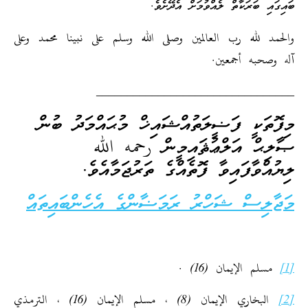
ބައިގައި ބަރަކާތް ލެއްވުމަށް އެދޭށެވެ.
والحمد لله رب العالمين وصلى الله وسلم على نبينا محمد وعلى
آله وصحبه أجمعين.
________________________________
މިފޮތަކީ ފަޟީލަތުއްޝައިޚް މުޙައްމަދު ބުން
ޞާލިޙް އަލްޢުޘައިމީން رحمه الله
ލިޔުއްވާފައިވާ ފޮތެއްގެ ތަރުޖަމާއެވެ.
މަޖާލިސް ޝަހްރު ރަމަޟާންގެ އެހެންބައިތައް
[1]
مسلم الإيمان (16) .
[2]
البخاري الإيمان (8) ، مسلم الإيمان (16) ، الترمذي