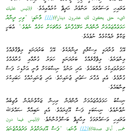
ޢަލައިހި ވަސައްލަމަ ރަނާމެދު ޙަދީޘް ކުރެއްވިއެވެ.
((ليس عليك
شيء حتى يكون لك عشرون دينارا))
[11]
މާނައީ: “ވިހި ދީނާރު
ހަމަވެއްޖައުމަށް ދާންދެން ކަލޭގެފާނުގެ މައްޗަކަށް ކަމެއް ނެތެވެ.”
އެބަހީ
ޒަކާތް ދެއްކުމެއް ނުވެއެވެ.
އޭގެ މުރާދަކީ އިސްލާމީ ދީނާރެކެވެ. އޭގެ ބަރުދަނަކީ މިޘްޤާލެއްގެ
މިންވަރެވެ. މިޘްޤާލެއްގެ ބަރުދަނަކީ ހަތަރު ގުރާމާއި ގުރާމެއްގެ
ހަތަރުވައިކުޅަ އެއްބައެވެ. އަދި ރަނުގެ ނިޞާބަކަށް ވާނީ އަށްޑިހަ ފަސް
ގުރާމެވެ. އެއީ އެގާރަ ސަޢުދީ ޖުނައިހެވެ. އަދި ޖުނައިހެއްގެ ހަބައިކުޅަ
ތިންބައެވެ.
ނިޞާބު ހަމަވެއްޖައުމަށް ދާންދެން ރިހިން ޒަކާތްނެރުން ވާޖިބެއް
ނުވާނެއެވެ. ނިޞަބަކީ ފަސް އޫޤިޔައެވެ. އެއީ ނަބިއްޔާ ޞައްލަﷲ
ޢަލައިހި ވަސައްލަމަގެ މިޙާދީޘް ބަސްފުޅުންނެވެ.
((ليس فيما دون
خمس أواق صدقة))
[12]
މާނައީ: “ފަސް އޫޤިޔަށްވުރެ މަދުވެއްޖެނަމަ