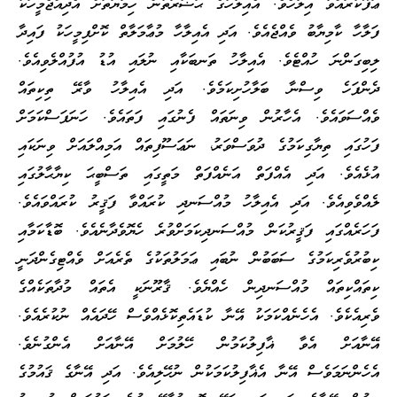
ޢަފޫކުރައްވާ އިލާހެވެ. އެއިލާހުގެ ޙަޟުރަތުން ހިމާޔަތަށް އެދިއްޖެމީހަކު
ފަލާހާ ކާމިޔާބު ވެއްޖެއެވެ. އަދި އެއިލާހާ މުޢާމަލާތް ކޮށްފިމީހަކު ފައިދާ
ލިބިގަންނަ ހުއްޓެވެ. އެއިލާހު ތަނބަކާއި ނުލައި އުޑު އުފުއްލެވިއެވެ.
ދެންފަހެ ވިސްނާ ބަލާހުށިކަމެވެ. އަދި އެއިލާހު ވާރޭ ތިކިތައް
ވެއްސަވައެވެ. އެހާރުން ވިނަތައް ފެނުގައި ފަތައެވެ. ހަނަފަސްކަމަށް
ފަހުގައި ތިޔާގިކަމުގެ ދުވަސްވަރު، ނަޢަސޫފިތައް އަމިއްލައަށް ވިނަކައި
އުޅެއެވެ. އަދި އެއްފަތް އަނެއްފަތް މަތީގައި ތަސްބީޙަ ކިޔާޙާލުގައި
ލެއްވެވިއެވެ. އަދި އެއިލާހު މުއްސަނދި ކުރައްވާ ފަޤީރު ކުރައްވައެވެ.
ފަހަރެއްގައި ފަޤީރުކަން މުއްސަނދިކަމަށްވުރެ ހެޔޮވެދާނެއެވެ. ބޮޑާކަމާއި
ކިބުރުވެރިކަމުގެ ސަބަބުން ނުބައި ޢަމަލުތަކުގެ ތެރެއަށް ވެއްޓިގެންދަނީ
ކިތައްކިތައް މުއްސަނދިން ހެއްޔެވެ. ޤާރޫނަކީ އެތައް މުދާތަކެއްގެ
ވެރިއެކެވެ. އެހެނެއްކަމަކު އޭނާ ކުޑައެތިކޮޅެއްވެސް ހޭދައެއް ނުކުރެއެވެ.
އޭނާއަށް އެވާ ޣާފިލުކަމުން ހޭލުމަށް އޭނާއަށް އެންގުނެވެ.
އެހެންނަމަވެސް އޭނާ އެޣާފިލުކަމަކުން ނުހޭލިއެވެ. އަދި އޭނާގެ ޤައުމުގެ