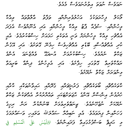
ނަމަވެސް ނުވަތަ އިތުރުނަމަވެސް މެއެވެ.
ލޯކަލް ފިހާރަތަކުގެ އަހުލުވެރިންނާއި ތަފާތު އާލާތްތައް ވިއްކާ
މީހުންނާއި. ސުޕެއާ ޕާޓު ވިއްކާ މީހުންނާއި އަދި އެނޫންވެސް އެފަދަ
އެއްޗެހި ވިއްކާ މީހުންނަށް ވަނީ އެތަކެތި ހަމައަށް ހިސާބުކުރުމެވެ. އެއީ
ކުދި އެއްޗެއްސާއި ބޮޑެތި އެއްޗެހިވެސް ހިމެނޭ ގޮތަށެވެ. އަދި އޭގެން
ޒަކާތް ނެރުމެވެ. ހިސާބުކުރުމަށް އުނދަގޫ ވެއްޖެނަމަ އެންމެ
ރައްކާތެރިވާ ގޮތުގައި ހިފާށެވެ. އަދި އެމީހުންގެ ޛިންމާ ބަރީއަވާ
މިންވަރަށް ޒަކާތް ނެރޭށެވެ.
ކާތަކެއްޗާއި ބޯތަކެއްޗާއި ފަރުނީޗަރާއި ގެދޮރާއި ޙައިވާނުތަކާއި ކާރާއި
ހެދުމުން އިންސާނާ އޭނާގެ ޙާޖަތަށްޓަކައި ތައްޔާރުކުރާ އެއްޗަކުން ޒަކާތް
ނެރޭކަށް ނުޖެހޭނެއެވެ. ޒީނަތްތެރިވުމަށް ބޭނުންކުރާ ރަނާ ރިހީގެ
ގަހަނާއިން ފިޔަވައެވެ. އެއީ ނަބިއްޔާ ޞައްލަﷲ ޢަލައިހި ވަސައްލަމަގެ
މި ޙަދީޘް ބަސްފުޅުގައިވާ ފަދައިންނެވެ.
((لَيْسَ عَلَى الْمُسْلِمِ فِي