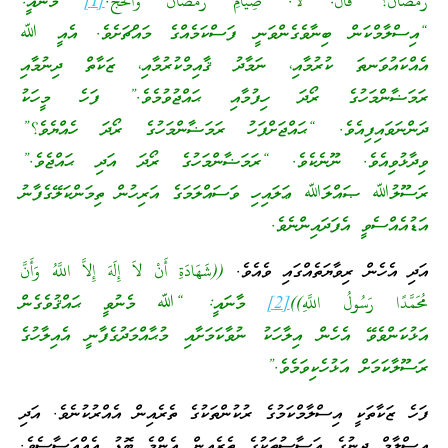
رَمَضَانَ؟ قَالَ: لاَ. صِيَامِ رَمَضَانَ وَالْحَجِّ.
[1]
މާނައީ:
“އިސްލާމްކަން ބިނާވެގެންވަނީ ފަސްކަމެއްގެ މައްޗަށެވެ. އެއީ ﷲ
އެއްކައުވަނތަ ކުރުމާއި، ނަމާދު ޤާއިމްކުރުމާއި، ޒަކާތް ދިނުމާއި
ރަމަޟާންމަހުގެ ރޯދަ ހިފުމާއި ޙައްޖުވުމެވެ.”
ފަހެ މީހަކު
ދަންނަވައިފިއެވެ. “ޙައްޖަށްފަހު ރަމަޟާންމަހުގެ ރޯދަ ހެއްޔެވެ؟”
ވިދާޅުވިއެވެ. ނޫނެކެވެ. “ރަމަޟާންމަހުގެ ރޯދަ އަދި ޙައްޖެވެ.”
ރަސޫލުﷲ ޞައްލަﷲ ޢަލައިހި ވަސައްލަމަގެ އަރިހުން ތިމަންކަލޭގެފާނު
އަޑުއެއްސެވީ އެފަދައިންނެވެ.
އަދި އެހެން ރިވާޔަތެއްގައި ވެއެވެ.
((شَهَادَةِ أَنْ لاَ إِلَهَ إِلاَّ اللَّهُ وَأَنَّ
مُحَمَّدًا رَسُولُ اللَّهِ))
[2]
މާނައީ: “ﷲ މެނުވީ ޙައްޤުވެގެން
އަޅުކަންވެވޭ އެހެން އިލާހަކު ނުވާކަމަށާއި މުޙާއްމަދުގެފާނީ އެއިލާހުގެ
ރަސޫލާކަމަށް އަޅުހެކިވަމެވެ.”
ފަހެ ޒަކާތަކީ އިސްލާމްކަމުގެ ރުކުންތަކުގެ ތެރެއިން އެއްރުކުނެވެ. އަދި
އިސްލާމް ދީނުގެ އަސާސުތަކުގެ ތެރެއިން އެންމެ ބޮޑު އެއްއަސާސެވެ.