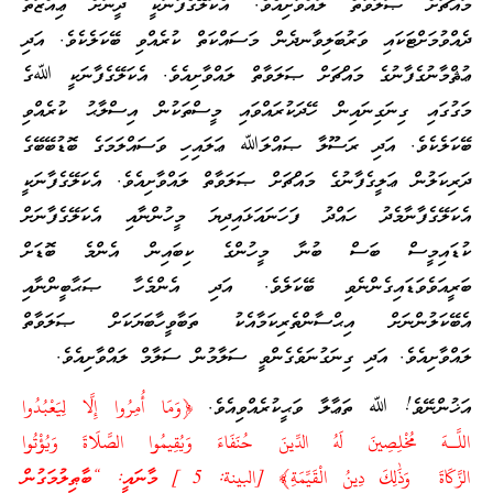
މައްޗަށް ޞަލަވާތް ލައްވާށިއެވެ. އެކަލޭގެފާނަކީ ދީނަށް ޢިއްޒަތް
ދެއްވުމަށްޓަކައި ވަރުބަލިވާނދެން މަސައްކަތް ކުރެއްވި ބޭކަލެކެވެ. އަދި
ޢުޘްމާނުގެފާނުގެ މައްޗަށް ޞަލަވާތް ލައްވާށިއެވެ. އެކަލޭގެފާނަކީ ﷲގެ
މަގުގައި ގިނަގިނައިން ހޭދަކުރައްވައި މީސްތަކުން އިސްލާޙު ކުރެއްވި
ބޭކަލެކެވެ. އަދި ރަސޫލާ ޞައްލަﷲ ޢަލައިހި ވަސައްލަމަގެ ބޮޑުބޭބޭގެ
ދަރިކަލުން ޢަލީގެފާނުގެ މައްޗަށް ޞަލަވާތް ލައްވާށިއެވެ. އެކަލޭގެފާނަކީ
އެކަލޭގެފާނާމެދު ހައްދު ފަހަނައަޅައިދިޔަ މީހުންނާއި އެކަލޭގެފާނަށް
ކުޑައިމީސް ބަސް ބުނާ މީހުންގެ ކިބައިން އެންމެ ބޮޑަށް
ބަރީއަވެވަޑައިގެންނެވި ބޭކަލެވެ. އަދި އެންމެހާ ޞަޙާބީންނާއި
އެބޭކަލުންނަށް އިޙްސާންތެރިކަމާއެކު ތަބާވީހާބަޔަކަށް ޞަލަވާތް
ލައްވާށިއެވެ. އަދި ގިނަގުނަވެގެންވީ ސަލާމުން ސަލާމް ލައްވާށިއެވެ.
އަޚުންނޭވެ! ﷲ ތަޢާލާ ވަޙީކުރެއްވިއެވެ.
﴿وَمَا أُمِرُوا إِلَّا لِيَعْبُدُوا
اللَّـهَ مُخْلِصِينَ لَهُ الدِّينَ حُنَفَاءَ وَيُقِيمُوا الصَّلَاةَ وَيُؤْتُوا
الزَّكَاةَ وَذَٰلِكَ دِينُ الْقَيِّمَةِ﴾ [البينة: 5 ] މާނައީ: “ބާޠިލުމަގުން