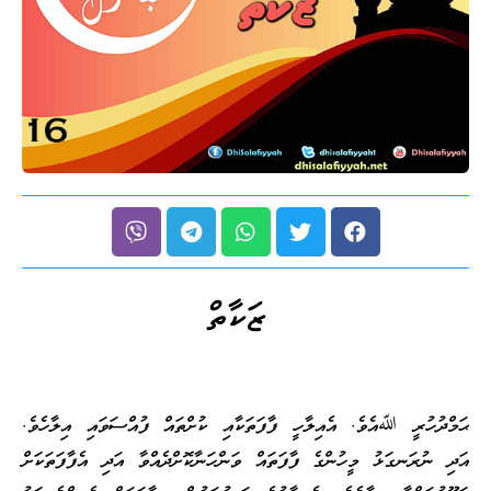
ޒަކާތް
ޙަމްދުހުރީ ﷲއެވެ. އެއިލާހީ ފާފަތަކާއި ކުށްތައް ފުއްސަވައި އިލާހެވެ.
އަދި ނުރަނގަޅު މީހުންގެ ފާފަތައް ވަންހަނާކޮށްދެއްވާ އަދި އެފާފަތަކަށް