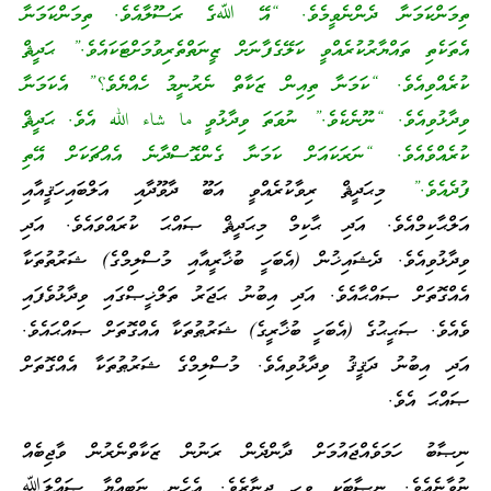
ތިމަންކަމަނާ ދެންނެވީމެވެ. “އޭ ﷲގެ ރަސޫލާއެވެ. ތިމަންކަމަނާ
އެތަކެތި ތައްޔާރުކުރެއްވީ ކަލޭގެފާނަށް ޒީނަތްތެރިވުމަށްޓަކައެވެ.” ޙަދީޘް
ކުރެއްވިއެވެ. “ކަމަނާ ތިއިން ޒަކާތް ނެރުނީމު ހެއްޔެވެ؟” އެކަމަނާ
ވިދާޅުވިއެވެ. “ނޫނެކެވެ.” ނުވަތަ ވިދާޅުވީ ما شاء الله އެވެ. ޙަދީޘް
ކުރެއްވެއެވެ. “ނަރަކައަށް ކަމަނާ ގެންގޮސްދާނެ އެއްޗަކަށް އޭތި
ފުދެއެވެ.”
މިޙަދީޘް ރިވާކުރެއްވީ އަބޫ ދާވޫދާއި އަލްބައިހަޤީއާއި
އަލްޙާކިމްއެވެ. އަދި ޙާކިމް މިޙަދީޘް ޞައްޙަ ކުރައްވައެވެ. އަދި
ވިދާޅުވިއެވެ. ދެޝައިޚުން (އެބަހީ ބުޚާރީއާއި މުސްލިމްގެ) ޝަރުތުތަކާ
އެއްގޮތަށް ޞައްޙާއެވެ. އަދި އިބުނު ޙަޖަރު ތަލްޚީޞްގައި ވިދާޅުވެފައި
ވެއެވެ. ޞަޙީޙުގެ (އެބަހީ ބުޚާރީގެ) ޝަރުޠުތަކާ އެއްގޮތަށް ޞައްޙައެވެ.
އަދި އިބުނު ދަޤީޤު ވިދާޅުވިއެވެ. މުސްލިމްގެ ޝަރުޠުތަކާ އެއްގޮތަށް
ޞައްޙަ އެވެ.
ނިޞާބު ހަމަވެއްޖައުމަށް ދާންދެން ރަނުން ޒަކާތްނެރުން ވާޖިބެއް
ނުވާނެއެވެ. ނިޞާބަކީ ވިހި ދީނާރެވެ. އެހެނީ ނަބިއްޔާ ޞައްލަﷲ