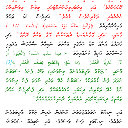
ހޭދަކުރާށެވެ! އަދި، ތިޔަބައިމީހުންނަށްޓަކައި ބިމުން ތިމަންއިލާހު
ނެރެދެއްވި ތަކެތިންވެސް މެއެވެ.”
އަދިވެސް ﷲ ތަޢާލާ
ވަޙީކުރެއްވިއެވެ.
﴿وَآتُوا حَقَّهُ يَوْمَ حَصَادِهِ﴾ [الأنعام: 141 ]
މާނައީ: “އަދި ގޮވާންކަނޑާ ދުވަހަކުން، އޭގެ ޒަކާތް ދޭށެވެ.”
އަދި
މުދަލުގެ އެންމެ ބޮޑު ޙައްޤަކީ ޒަކާތެވެ. ނަބިއްޔާ ޞާއްލަﷲ ޢަލައިހި
ވަސައްލަމަ ޙަދީޘް ކުރެއްވިއެވެ.
« فِيمَا سَقَتِ السَّمَاءُ وَالْعُيُونُ أَوْ
كَانَ عَثَرِيًّا الْعُشْرُ ، وَمَا سُقِىَ بِالنَّضْحِ نِصْفُ الْعُشْرِ »
[3]
މާނައީ: “(ޒަކާތް ވާޖިބުވެގެންވާ މިންވަރަކީ) ވާރޭ ފެނުގެ ސަބަބުން
ނުވަތަ ފެން ކޯރުތަކުގެ ސަބަބުން ހެދޭ ތަކެތި ނުވަތަ ފެން ދިނުމަކާ
ނުލާ ހެދޭ ތަކެތިން، ދިހަބައި ކުޅައެއްބައެވެ. އަދި ފެންދީގެން ހައްދާ
ތަކެތީގެ ދިހަބައިކޮށްފައި އެއްބައިގެ ދެބައިކުޅައެއްބައެވެ.”
އަދި ނިޞާބު ހަމަވެއްޖައުމަށް ދާންދެން އެއިން ޒަކާތް ވާޖިބުވެގެން
ނުވެއެވެ. ނިޞާބަކީ ފަސް ވަސަޤެވެ. އެއީ ނަބިއްޔާ ޞައްލަﷲ