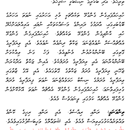
ތިރީހެވެ. އަދި ބަކަރީގެ ނިޞާބަކީ ސާޅީހެވެ.
ހުއިހައްޕައިގެން ގެންގުޅޭ ތަކެއްޗަކީ މުޅި އަހަރުގައި ނުވަތަ އަހަރުގެ
ބޮޑުބައިގައި، އާދަމުގެ ދަރިންގެ މަސައްކަތަކާއި ނުލައި އަމިއްލައަށްހެދޭ
ހުއި ކާންދީގެން ގެންގުޅޭ ތަކެއްޗެވެ. ހުއިހައްޕައިގެން ގެންގުޅޭ
އެއްޗެއްސަށް ނުވެއްޖެނަމަ ޒަކާތް ދިނުމެއް ނުވެއެވެ. އެއީ ވިޔަފާރީގެ
ގޮތިގައި ބޭނުންކުރުމުން މެނުވީއެވެ. ފަހެ ގަނެ ވިއްކުމަށް
ބޭނުންކުރާނަމަ އެއީ ވިޔަފާރީގެ މުދަލެކެވެ. އެއިން ޒަކާތް އަދާކުރަން
ޖެހޭނީ ވިޔަފާރީގެ މުދަލު ޒަކާތުގެ ގޮތުގައެވެ. އެއީ އޭގެ ޒާތުގައި
ވިޔަފާރީގެ މުދަލުގެ ނިޞާބު ހަމަވެއްޖެނަމަ ނުވަތަ ފިޔަފާރީގެ މުދަލާ
ގުޅިފައިވާނަމަ، ހުއިހައްޕައިގެން ގެންގުޅޭ އެއްޗެއް ނުވަތަ އޮޅުކޮށްގެން
ގެންގުޅޭ އެއްޗެއް ކަމުގައި ވީނަމަވެސް މެއެވެ.
ތިންވަނައީ:
ރަނާއި ރިއްސެވެ. އެއީ ރަނާއި ރިހީގެ ކޮންމެ
ވައްތަރެއްކަމުގައިވިޔަސް މެއެވެ. އެއީ ﷲތަޢާލާގެ ވަޙީބަސްފުޅުގައިވެއެވެ.