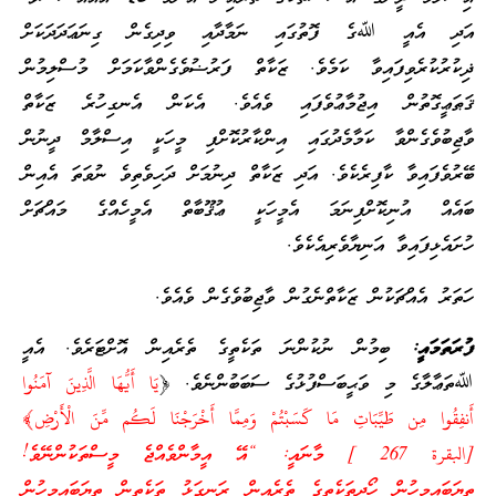
އަދި އެއީ ﷲގެ ފޮތުގައި ނަމާދާއި ވިދިގެން ގިނަޢަދަދަކަށް
ޛިކުރުކުރެވިފައިވާ ކަމެވެ. ޒަކާތް ފަރުޟުވެގެންވާކަމަށް މުސްލިމުން
ޤަޠަޢީގޮތުން އިޖުމާޢުވެފައި ވެއެވެ. އެކަން އެނގިހުރެ ޒަކާތް
ވާޖިބުވެގެންވާ ކަމާމެދުގައި އިންކާރުކޮށްފި މީހަކީ އިސްލާމް ދީނުން
ބޭރުވެފައިވާ ކާފިރެކެވެ. އަދި ޒަކާތް ދިނުމަށް ދަހިވެތިވެ ނުވަތަ އެއިން
ބައެއް އުނިކޮށްފިނަމަ އެމީހަކީ ޢުޤޫބާތް އެމީހެއްގެ މައްޗަށް
ހުށައެޅިފައިވާ އަނިޔާވެރިއެކެވެ.
ހަތަރު އެއްޗަކުން ޒަކާތްނެގުން ވާޖިބުވެގެން ވެއެވެ.
ފުރަތަމައީ:
ބިމުން ނުކުންނަ ތަކެތީގެ ތެރެއިން އޮށްޓަރެވެ. އެއީ
ﷲތަޢާލާގެ މި ވަޙީބަސްފުޅުގެ ސަބަބުންނެވެ. ﴿
يَا أَيُّهَا الَّذِينَ آمَنُوا
أَنفِقُوا مِن طَيِّبَاتِ مَا كَسَبْتُمْ وَمِمَّا أَخْرَجْنَا لَكُم مِّنَ الْأَرْضِ﴾
[البقرة 267 ] މާނައީ: “އޭ އީމާންވެއްޖެ މީސްތަކުންނޭވެ!
ތިޔަބައިމީހުން ހޯދިތަކެތީގެ ތެރެއިން ރަނގަޅު ތަކެތިން ތިޔަބައިމީހުން