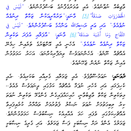
ވާޖިބެއް ނުވާނެއެވެ. އެއީ ޢުމަރުގެފާނުގެ ބަސްފުޅުންނެވެ.
“لَيْسَ فِي
الْخُضْرَوَاتِ صَدَقَةٌ”
[5]
މާނައީ:”ތަރުކާރީއަކުން ޒަކާތް ދިނުމެއް
ނުވެއެވެ.” އަދި ޢަލީ ރަޟިޔަﷲ ޢަންހުގެ ބަސްފުޅުންނެވެ. “لَيْسَ فِي
التُّفَّاحِ وَمَا أَشْبَهَ صَدَقَة”
[6]
މާނައީ: “އާފަލާއި އެފަދަ ތަކެތިން
ޒަކާތް ދިނުމެއް ނުވެއެވެ.”
އެހެނީ އެއީ އޮށްޓަރުގެ ތެރެއިން ހިމެނޭ
އެއްޗެއް ނޫނެވެ. އެހެންނަމަވެސް ވިޔަފާރިކުރާނަމަ، އަހަރު ޙަމަވުމުން
އެއިން ޒަކާތް ނެރެން ޖެހޭނެއެވެ.
ދެވަނައީ:
ނަޢަމުސޫތްޕެވެ. އެއީ ޖަމަލާއި ގެރިއާއި ބަކަރިއެވެ. -އެއީ
ކެހިފަޅައި އަދި ކެހެރި ނުފަޅާ އެއްޗެއް ކަމުގައި ވީނަމަވެސް މެއެވެ.-
މިތަކެތިން ޒަކާތް ވާޖިބުވާނީ، ހުއިހައްޕައިގެން ގެންގުޅޭ ތަކެތިން ނުވަތަ
ކިރު ލިބިގަތުމަށް ނުވަތަ ނަޞްލު ފެތުރުމަށް ތައްޔާރު ކުރެވިފައިވާ
އެއްޗެހިކަމުގައި ވެފައި ހަމަ އެއާއިއެކު ނިޞާބުވެސް ހަމަވުމުންނެވެ.
ޖަމަލުގެ އެންމެ ދަށް ނިޞާބަކީ ފަސް ޖަމަލެވެ. އަދި ގެރީގެ ނިޞާބަކީ