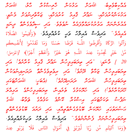
އެއްކިބާވެތިބެ، ﷲއަށް އަޅުކަން ޚާލިޞްކުރާ ޙާލު، ﷲއަށް
އަޅުކަންކުރުމަށާއި، ނަމާދު ޤާއިމު ކުރުމަށާއި، ޒަކާތްދިނުމަށް މެނުވީ،
އެއުރެންނަށް އަމުރުކުރައްވާފައެއް ނުވެތެވެ. އަދި ސީދާވެގެންވާ ދީނަކީ
އެއީއެވެ.”
އަދިވެސް އެއިލާހު ވަޙީ ކުރެއްވިއެވެ.
﴿وَأَقِيمُوا الصَّلَاةَ
وَآتُوا الزَّكَاةَ وَأَقْرِضُوا اللَّـهَ قَرْضًا حَسَنًا وَمَا تُقَدِّمُوا لِأَنفُسِكُم
مِّنْ خَيْرٍ تَجِدُوهُ عِندَ اللَّـهِ هُوَ خَيْرًا وَأَعْظَمَ أَجْرًا﴾ [المزمل:
20 ] މާނައީ: “އަދި ތިޔަބައިމީހުން ނަމާދު ޤާއިމު ކުރާށެވެ! އަދި
ތިޔަބައިމީހުން ޒަކާތް ދޭށެވެ! އަދި ރިވެތިވެގެންވާ ދަރަނިދިނުމަކުން
ތިޔަބައިމީހުން ﷲއަށް ދަރަނިދޭށެވެ! (އެބަހީ: ﷲއަށްޓަކައި
ހޭދަކުރާށެވެ!) އަދި ހެޔޮކަމުގެ ތެރެއިން، ތިޔަބައިމީހުންގެ އަމިއްލަ
ނަފްސު ތަކަށްޓަކައި އިސްކުރާ ކޮންމެ ކަމެއްގެ ޘަވާބު، ﷲގެ
ޙަޟުރަތުގައި ހެޔޮކަން ބޮޑުވެގެންވާތީއާއި، އަދި ދަރުމަ ބޮޑުވެގެންވާތީ
ތިޔަބައިމީހުންނަށް ފެންނާނެތެވެ.”
އަދިވެސް އެއިލާހު ވަޙީކުރެއްވިއެވެ.
﴿وَمَا آتَيْتُم مِّن رِّبًا لِّيَرْبُوَ فِي أَمْوَالِ النَّاسِ فَلَا يَرْبُو عِندَ