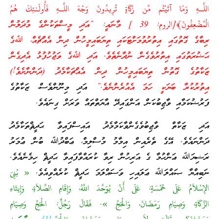
اللَّـهِ وَمَا آتَيْتُم مِّن زَكَاةٍ تُرِيدُونَ وَجْهَ اللَّـهِ فَأُولَـٰئِكَ هُمُ
الْمُضْعِفُونَ﴾[الروم: 39 ] މާނައީ: “އަދި މީސްތަކުންގެ މުދަލުން
ރިބާގެ ގޮތުގައި އިތުރުވުމަށްޓަކައި ތިޔަބައިމީހުން ދިން އެއްޗެއް، ﷲގެ
ޙަޟުރަތުގައި އިތުރުވެގެން ނުދާނެތެވެ. އަދި ﷲގެ ވަޖުހުފުޅު އެދިގެން
ޒަކާތުގެ ގޮތުން ތިޔަބައިމީހުން ދިން އެއްޗަކާމެދު (ދަންނާށެވެ!)
އިތުރުކުރާ ބަޔަކީ ހަމަ އެއުރެންނެވެ.”
އަދި މިނޫންވެސް، ޒަކާތުގެ
ފަރުޟުކަމާއި ވާޖިބުކަން އަންގައިދޭ އާޔަތްތައް ވަރަށް ގިނައެވެ.
އަދި ޒަކާތް ވާޖިބުވެގެންވާކަމާމެދު އައިސްފައިވާ ޙަދީޘްތަކާމެދު
ދަންނައެވެ. އޭގެ ތެރެއިން އިމާމު މުސްލިމް، ޢަބްދުﷲ ބުން ޢުމަރު
ރަޟިޔަﷲ ޢަންހުމާ ގެ އަރިހުން ރިވާ ކުރައްވާފައިވާ ޙަދީޘް ހިމެނެއެވެ.
ނަބިއްޔާ ޞައްލަﷲ ޢަލައިހި ވަސައްލަމަ ޙަދީޘް ކުރެއްވިއެވެ.
« بُنِىَ
الإِسْلاَمُ عَلَى خَمْسَةٍ: عَلَى أَنْ يُوَحَّدَ اللَّهُ، وَإِقَامِ الصَّلاَةِ، وَإِيتَاءِ
الزَّكَاةِ، وَصِيَامِ رَمَضَانَ، وَالْحَجِّ ». فَقَالَ رَجُلٌ: الْحَجِّ وَصِيَامِ