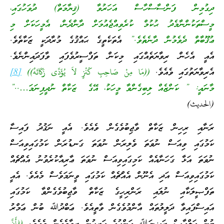
ދިގުމިން ފަންސާސްހާސް އަހަރުވާ (ޤިޔާމަތް) ދުވަހުގައި،
މީސްތަކުންނާމެދު ޙުކުމް ކުރެވިއްޖެއުމަށް ދާންދެން، އެމީހަކަށް މި
ޢުޤޫބާތް ދެވެމުން ދާނެތެވެ.”
އެތަކެތީގެ ޙައްޤުގެ މުރާދަކީ ޒަކާތެވެ.
އެއީ އެހެން ރިވާޔަތެއްގައި މިކަން ތަފްސީރުވެފައި ވާފަދައިންނެވެ.
އެރިވާޔަތުގައި ވެއެވެ.
((مَا مِنْ صَاحِبِ كَنْزٍ لاَ يُؤَدِّى زَكَاتَهُ))
[8]
މާނައީ: ” ކަންޒެއް ލިބިގެންވާ މީހަކު، އޭގެ ޒަކާތް ނުދީފިނަމަ…..”
(الحديث)
ރަނާއި ރިހިން ޒަކާތް ވާޖިބުވެގެން ވެއެވެ. އެއީ ނަޤުދު ފައިސާ
ކަމުގައި ވިއަސް ނުވަތަ ވެލިރަން ނުވަތަ ގަނޑުރަން ކަމުގައިވިއަސް
ނުވަތަ އަޅާ ގަހަނާއެއް ކަމިގައިވިއަސް ނުވަތަ ޢާރިއާކުރެވުނު އެއްޗެއް
ކަމުގައިވިއަސް އަދި އެނޫން އެއްޗެއް ކަމުގައި ވީނަމަވެސް މެއެވެ. އެއީ
ތަފްޞީލަކާއި ނުލައި ރަންރިހީގެ ޒަކާތް ވާޖިބުވެގެންވާ ކަމުގައި
އައިސްފައިވާ ދަލީލުތައް އާންމުވެގެން ވާތީއެވެ. ޢަބްދުﷲ ބުން ޢަމްރު