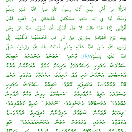
ބުން އަލްޢާޞް ރަޟިޔަﷲ ޢަންހުގެ އަރިހުން ރިވާވެގެން ވެއެވެ.
((أَنَّ
امْرَأَةً مِنْ أَهْلِ الْيَمَنِ أَتَتْ رَسُولَ اللَّهِ صَلَّى اللَّهُ عَلَيْهِ وَسَلَّمَ
وَبِنْتٌ لَهَا فِي يَدِ ابْنَتِهَا مَسَكَتَانِ غَلِيظَتَانِ مِنْ ذَهَبٍ فَقَالَ
أَتُؤَدِّينَ زَكَاةَ هَذَا قَالَتْ لَا قَالَ أَيَسُرُّكِ أَنْ يُسَوِّرَكِ اللَّهُ عَزَّ وَجَلَّ
بِهِمَا يَوْمَ الْقِيَامَةِ سِوَارَيْنِ مِنْ نَارٍ قَالَ فَخَلَعَتْهُمَا فَأَلْقَتْهُمَا إِلَى
رَسُولِ اللَّهِ صَلَّى اللَّهُ عَلَيْهِ وَسَلَّمَ فَقَالَتْ هُمَا لِلَّهِ وَلِرَسُولِهِ صَلَّى
اللَّهُ عَلَيْهِ وَسَلَّمَ))
[9]
މާނައީ: “ޔަމަނުގެ އަންހެނަކު ނަބިއްޔާ
ޞައްލަﷲ ޢަލައިހި ވަސައްލަމަގެ އަރިހަށް އައެވެ. އެއަންހެނާ އާއެކު
އެކަނބުލޭގެ އަންހެން ދަރި އެއް ހުރިއެވެ. އެކުއްޖާގެ އަތުގައި ރަނުގެ
ބޮޑު ދެއުޅާގަނޑު އަޅައިފައި އޮތެވެ. ނަބިއްޔާ ޞައްލަﷲ ޢަލައިހި
ވަސައްލަމަ ޙަދީޘް ކުރެއްވިއެވެ. “ކަނބުލޭގެ މިއިން ޒަކާތް ދެއްކިން
ހެއްޔެވެ؟” އެކަނބުލޭގެ ދެންނެވިއެވެ. “ނޫނެކެވެ.” ޙަދީޘް ކުރެއްވިއެވެ.
“ޤިޔަމަތް ދުވަހުން ﷲތަޢާލާ، އަލިފާނުން ހެދިފައިވާ ދެއުޅާގަނޑު
އެކުއްޖާގެ އަތުގައި އެޅުވުމަށް ކަމަނާ އެދޭނަންހެއްޔެވެ؟” ރާވީ