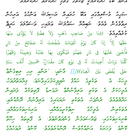
އެންމެ ބޮޑު ހޭދަކުރުމަކީ ޒަކާތުގެ ގޮތުގި ހޭދަކުރެވޭ ހޭދަކުރުމެވެ.
ޞަޙީޙު މުސްލިމްގައި އަބޫ ހުރައިރާ ރަޟިޔަﷲ ޢަންހުގެ އަރިހުން
ރިވާވެގެން ވެއެވެ. ނަބިއްޔާ ޞައްލަﷲ ޢަލައިހި ވަސައްލަމަ ޙަދީޘް
ކުރެއްވިއެވެ.
((مَا مِنْ صَاحِبِ ذَهَبٍ وَلاَ فِضَّةٍ لاَ يُؤَدِّى مِنْهَا
حَقَّهَا إِلاَّ إِذَا كَانَ يَوْمُ الْقِيَامَةِ صُفِّحَتْ لَهُ صَفَائِحَ مِنْ نَارٍ
فَأُحْمِىَ عَلَيْهَا فِى نَارِ جَهَنَّمَ فَيُكْوَى بِهَا جَنْبُهُ وَجَبِينُهُ وَظَهْرُهُ
كُلَّمَا بَرَدَتْ أُعِيدَتْ لَهُ فِى يَوْمٍ كَانَ مِقْدَارُهُ خَمْسِينَ أَلْفَ سَنَةٍ
حَتَّى يُقْضَى بَيْنَ الْعِبَادِ))
[7]
މާނައީ؛ “ރަނާއި ރިހި ލިބިގެންވާ
މީހަކު، އެ ތަކެތީގެ ޙައްޤު ނުދީފިކަމުގައިވާނަމަ، ޤިޔާމަތްދުވަހު،
އެމީހަކަށް އެ ތަކެތި އަލިފާނުންވާ ދަގަނޑު ފޮތިތަކެއް ފަދައިން
ހަދާލެވެއެވެ. ދެންފަހެ، އެތަކެތި ނަރަކައިގެ އަލިފާނުން ދޮންކުރެވި،
އެތަކެތިން، އެމީހާގެ ނިތްކުރީގައްޔާއި، އަރިކަށިތަކުގައްޔާއި،
ބުރިކަށިތަކުގައި، ޖައްސަވަމުން ގެންދަވާނެތެވެ. އެ ފޮތިތައް ހިހޫވާ
ކޮންމެ ފަހަރަކު އަނެއްކާވެސް ދޮންކުރެވެއެވެ. ކޮންމެ ދުވަހެއްގެ