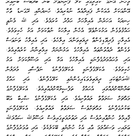
މީހުން އޭނާގެ ކައިރީގައި ކަލޭ ފޮނިނުވާށޭ ބުނެ ބަދުބަސް ބުނިއިރު
އޭނާއަކަށް އެއަކުން ފައިދާއެއް ނުކުރިއެވެ. ހެނދުނާއި ރޭގަނޑު ވާހާ
ހިނދަކު އަހަރެން އެއިލާހަށް ޙަމްދު ކުރަމެވެ. އަދި ﷲ މެނުވީ
ޙައްޤުވެގެން އަޅުކަންވެވޭ އެހެން އިލާހަކު ނުވާކަމަށް އަޅު ހެކިވަމެވެ.
އެއިލާހީ ފުދިވޮޑިގެންވާ ދީލަތިވަންރަ އިލާހެވެ. އަދި އެއިލާހު ތަނަވަސް
ވެގެންވާ ދެއްވުންތައް އެއިލާހުގެ އަޅުންނަށް އިމްތިނާނު ކުރެއްވިއެވެ.
އަދި މުޙައްމަދުގެފާނަކީ އެއިލާހުގެ އަޅާ އަދި ރަސޫލާކަމަށް އަޅު
ހެކިވަމެވެ. އެކަލޭގެފާނަކީ އެކަލޭގެފާނުގެ ނަފްސާއި މުދަލުން
ﷲއަށްޓަކައި ދީލަތިވެވަޑައިގެންނެވި ކަލޭގެފާނެވެ. އަދި ޙައްޤު
ބަޔާންކޮށްދެއްވައި އެޙައްޤު ތަފްޞީލުކޮށްދެއްވިއެވެ. އެކަލޭގެފާނުގެ
މައްޗަށް ޞަލަވާތް ލައްވާށިއެވެ. އަދި އެކަލޭގެފާނުގެ ޞާޙިބާ އަބޫ
ބަކުރުގެފާނުގެ މައްޗަށްވެސް ޞަލަވާތް ލައްވާށިއެވެ. އެކަލޭގެފާނަކީ
ޤާއިމްވެ ހުންވާއިރުވެސް އަދި ދަތުރުމަތީގައިވެސް ރަސޫލުﷲ ޞައްލަﷲ
ޢަލައިހި ވަސައްލަމަ އާއި އެކު ހުންނެވި ބޭކަލެކެވެ. އަދި ޢުމަރުގެފާނުގެ