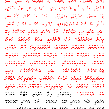
وَالَّذِينَ يَكْنِزُونَ الذَّهَبَ وَالْفِضَّةَ وَلَا يُنفِقُونَهَا فِي سَبِيلِ اللَّـهِ
فَبَشِّرْهُم بِعَذَابٍ أَلِيمٍ ﴿٣٤﴾يَوْمَ يُحْمَىٰ عَلَيْهَا فِي نَارِ جَهَنَّمَ فَتُكْوَىٰ
بِهَا جِبَاهُهُمْ وَجُنُوبُهُمْ وَظُهُورُهُمْ هَـٰذَا مَا كَنَزْتُمْ لِأَنفُسِكُمْ
فَذُوقُوا مَا كُنتُمْ تَكْنِزُونَ﴿٣٥﴾ [التوبة: 34 – 35 ] ނާނައީ:
“އަދި ރަނާއި ރިހި ޚަޒާނާކޮށް، ﷲގެ މަގުގައި އެތަކެތި ހޭދަނުކޮށް ތިބޭ
މީހުން (ދަންނާށެވެ!) ފަހެ، ވޭންދެނިވި ޢޛާބު ހުރިކަމުގެ ޚަބަރު،
އެއުރެންނަށް ކަލޭގެފާނު ދެއްވާށެވެ. (އެގޮތުގެމަތިން) އޭނާ، އެއްކުރި،
ރަންރިހި، އެދުވަހުން ނަރަކައިގެ އަލިފާނުން ދޮންކުރައްވައި، އެތަކެތިން،
އެއުރެންގެ ނިތްކުރިތަކުގައްޔާއި، އަރިކަށިތަކުގައްޔާއި، ބުރިކަށިތަކުގައި،
ޖައްސަވަމުން ގެންދަވާނެތެވެ. (އަދި އަންގަވާނެތެވެ.) މިހިރީ،
ތިޔަބައިމީހުންގެ އަމިއްލަ ނަފްސު ތަކަށްޓަކައި، ތިޔަބައިމީހުން އެއްކޮށް
ޚަޒާނާކުޅަ ތަކެއްޗެވެ. ފަހެ، ތިޔަބައިމީހުން ޚަޒާނާކޮށް އުޅުނު ތަކެތީގެ
ރަހަ ދެކެބަލާށެވެ.”
މިއާޔަތުގައި މިވާ އެތަކެތި ޚަޒާނާ ކުރުމުގެ
މުރާދަކީ، ﷲގެ މަގުގައި ހޭދަ ނުކުރުމެވެ. ﷲގެ މަގުގައި ހޭދަކުރެވޭ