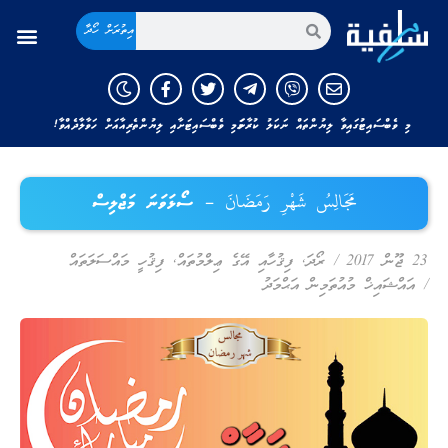
އިތުރަށް ހޯދާ
މި ވެބްސައިޓުގައިވާ ލިޔުންތައް ނަކަލު ކުރާނަމަ މި ވެބްސައިޓަށާއި ލިޔުންތެރިއާއަށް ހަވާލާދެއްވާ!
مَجَالِسُ شَهْرِ رَمَضَانَ – ސޯޅަވަނަ މަޖްލިސް
23 ޖޫން 2017
/
ރޯދަ
,
ފިޤުހާއި އޭގެ ޢިލްމުތައް
,
ފިޤުހީ މައްސަލަތައް
/
އައްޝައިޚް މުއުތަމިން އަޙްމަދު