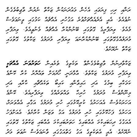
ރަނާއި ރިހި ފިޔަވައި އެހެން މައުދަނަކުން ޒަކާތް ނެރުން ވާޖިބުވެގެން
ނުވެއެވެ. އެއީ އެދެއެއްޗަށްވުރެ އަގުހުރި އެއްޗެއް ކަމުގައި ވީނަމަވެސް
މެއެވެ. ވިޔަފާރީގެ ގޮތުގައި ބޭނުންކުރާ އެއްޗެއް މެނުވީއެވެ. ވިޔަފާރި
މުދަލެއްގެގޮތުގައި ބޭނުންކުރާނަމަ ވިޔަފާރި މުދަލުގެ ޒަކާތުގެ ގޮތުގައި
ޒަކާތް ނެރޭށެވެ.
ޒަކާތްދިނުން ވާޖިބުވެގެންވާ ތަކެތީގެ ތެރެއިން
ހަތަރުވަނަ އެއްޗަކީ
ވިޔަފާރި މުދަލުގެ ޒަކާތެވެ. އާމްދަނީ ހޯދުމަށް ތައްޔާރު ކުރާ ކޮންމެ
ކަމަކާއި ބިމުގެ އަދި ޙައިވާނާއި ކައިބޯ ތަކެއްޗާއި ކާރާއި އަދި
މިނޫންވެސް މުދަލުގެ ހުރިހާ ވައްތަރެއްގެ ވިޔަފާރިއެވެ. ކޮންމެ
އަހަރަކުވެސް، އެއަހަރުގެ ކުރީކޮޅުގައި ހުރި މުދަލުގެ އަގާއި އެއްވަރަށް،
އަހަރުގެ ފަހުކޮޅުގައި ހުރި މުދަލުގެ އަގު ވަޒަން ކުރާށެވެ. އެއަށްފަހު
އެއަގުގެ ދިހަބައިކުޅަ އެއްބައިގެ ހަތަރުބައިކުޅަ އެއްބައި ޒަކާތުގެ ގޮތުގައި
ނެރޭށެވެ. އެއީ އެތަކެތީގެ އަގު ގަތްއަގުގައި ވާނަމަވެސް ނުވަތަ މަދު