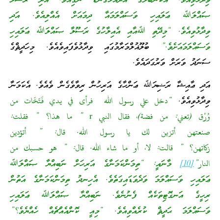
ވިދާޅުވިއެވެ. އެކަނބުލޭގެ އެދެއުޅާގަނޑު ނެގިއެވެ. އަދި ރަސޫލާ
ޞައްލަﷲ ޢަލައިހި ވަސައްލަމައާ ދިމައަށް އެއްލިއެވެ. އަދި
ވިދާޅުވިއެވެ. “މިދޭތި ﷲއާއި އެއިލާހުގެ ރަސޫލާ ޞައްލަﷲ ޢަލައިހި
ވަސައްލަމައަށެވެ.”
ބުލޫޣުލްމަރާމުގައި ވިދާޅުވެފައިވެއެވެ. މިހަދީޘްގެ
ސަނަދު ވަރަށް ވަރުގަދައެވެ.
އަދި ޢާއިޝާ ރަޟިޔަﷲ ޢަންހާގެ އަރިހުން ރިވާވެގެން ވެއެވެ. އެކަމަނާ
ވިދާޅުވިއެވެ.
“دخل علي رسول الله فرأى في يدي فَتَخَات من
وُرْق (تعني: من فضة)، فقال النبي r ” ما هذا؟ ” فقلت:
صنعتهن أتزين لك يا رسول الله. قال: ” أتؤدين
زكاتهن؟ ” قالت: لا، أو ما شاء الله. قال: ” هو حسبك من
النار”
[10]
މާނައީ: “ތިމަންކަމަނާގެ އަރިހަށް ނަބިއްޔާ ޞައްލަﷲ
ޢަލައިހި ވަސައްލަމަ ވަދެވަޑައިގަތެވެ. އެހިނދު ތިމަންކަމަނާގެ އަތުން
ރިހީގެ އަނގޮޓިތަކެއް ފެނުނެވެ. ނަބިއްޔާ ޞައްލަﷲ ޢަލައިހި
ވަސައްލަމަ ޙަދީޘް ކުރެއްވިއެވެ. “މިއީ ކޮންއެއްޗެއް ހެއްޔެވެ؟”