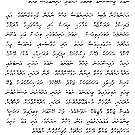
ނުވަތަ މީސްތަކުންގެ ބެލުމުގެ ދަށުގައި ހުރިނަމަވެސް މެއެވެ.
އެހެންކަމުން ޘާބިތު ދަރަނިންވެސް ޒަކާތް ނެރުން ވާޖިބުވާނެއެވެ. އެއީ
ފައިސާގެ ދަރަންޏެއް ކަމުގައި ވިއަސް އަދި ވިއްކާފައިވާ މުދަލުގެ
ދަރަންޏެއް ކަމުގައިވިއަސް ނުވަތަ ކުލިކަމުގައި ވިއަސް އަދި އެނޫން
އެއްޗެއް ކަމުގައިވިއަސް މެއެވެ. އަދި މުއްސަނދި ތަނަވަސް މީހާ
ކޮންމެ އަހަރަކު (އޭނާ މީހުންނަށް ދީފައިވާ ދަރަނިއާއި އެކު) އޭނާގެ
ހުރިހާ ފައިސާއަކުން ޒަކާތް ނެރޭށެވެ. ނުވަތަ ދަރަނި އަނބުރައި
އަދާކުރަންދެން ޒަކާތް ދިނުން މަޑުކޮށްލާށެވެ. ދެން ދަރަނި އަދާކުރުމުން
ކުރިން ފާއިތުވި އަހަރުތަކަށް ޒަކާތް ނެރޭށެވެ. ދަރަނިއަދާކުރަން ޖެހޭ
މީހަކީ ދަތިވެފައިވާ މީހެއްނަމަ ނުވަތަ ދަރަނި އަދާކުރުން ލަސްކުރުމުން
އެދަރަނި ނެގުމަށް އުނދަގޫވެއްޖެނަމަ، ދަރަނި އަދާކޮށްފުމަށް ދާންދެން
އެއިން ޒަކާތް ވާޖިބެއް ނުވާނެއެވެ. ފަހެ އޭނާއަށް ލިބިފައިވާ ދަރަނީގެ
މިންވަރަށް އެއްއަހަރުގައި އޭނާ ޒަކާތް ނެރޭށެވެ. އަދި އޭގެ ކުރީގެ
އަހަރުތަކުގެ ޒަކާތް އޭނާގެ މައްޗަށް ވާޖިބުވެގެން ނުވެއެވެ.