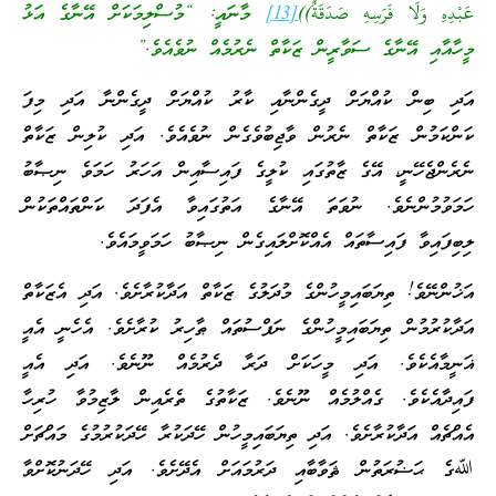
عَبْدِهِ وَلَا فَرَسِهِ صَدَقَةٌ))
[13]
މާނައީ: “މުސްލިމަކަށް އޭނާގެ އަޅު
މީހާއާއި އޭނާގެ ސަވާރީން ޒަކާތް ނެރުމެއް ނުވެއެވެ.”
އަދި ބިން ކުއްޔަށް ދީގެންނާއި ކާރު ކުއްޔަށް ދީގެންނާ އަދި މިފަ
ކަންކަމުން ޒަކާތް ނެރުން ވާޖިބުވެގެން ނުވެއެވެ. އަދި ކުލިން ޒަކާތް
ނެރެންޖެހޭނީ، އޭގެ ޒާތުގައި ކުލީގެ ފައިސާއިން އަހަރު ހަމަވެ ނިޞާބު
ހަމަވުމުންނެވެ. ނުވަތަ އޭނާގެ އަތުގައިވާ އެފަދަ ކަންތައްތަކުން
ލިބިފައިވާ ފައިސާތައް އެއްކޮށްލައިގެން ނިޞާބު ހަމަވީމައެވެ.
އަޚުންނޭވެ! ތިޔަބައިމީހުންގެ މުދަލުގެ ޒަކާތް އަދާކުރާށެވެ. އަދި އެޒަކާތް
އަދާކުރުމުން ތިޔަބައިމީހުންގެ ނަފްސުތައް ޠާހިރު ކުރާށެވެ. އެހެނީ އެއީ
ޣަނީމާއެކެވެ. އަދި މީހަކަށް ދަރާ ދެރުމެއް ނޫނެވެ. އަދި އެއީ
ފައިދާއެކެވެ. ގެއްލުމެއް ނޫނެވެ. ޒަކާތުގެ ތެރެއިން ލާޒިމުވާ ހުރިހާ
އެއްޗެއް އަދާކުރާށެވެ. އަދި ތިޔަބައިމީހުން ހޭދަކުރާ ހޭދަކުރުމުގެ މައްޗަށް
ﷲގެ ޙަޟުރަތުން ޘަވާބާއި ދަރުމައަށް އެދޭށެވެ. އަދި ހޭދަނުކޮށްވާ