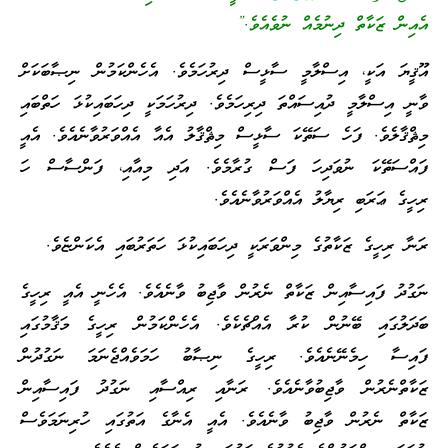
އެއިން ޒަކާތް ދިނުމެއް ނުވެއެވެ.”
އޫޤީޔަ އަކީ، އިސްލާމީ ސާޅީސް ދިރުހަމެވެ. އެހެންކަމުން ނިޞާބަކަށް
ވާނީ އިސްލާމީ ދުއިސައްތަ ދިރިހަމެވެ. ދިރުހަމަކީ ދިހަބައިކުޅަ ހަތްބައި
މިޘްޤާލެވެ. ފަހެ ސަތޭކަ ސާޅީސް މިޘްޤާލު އެއާ އެއްވަރުވާނެއެވެ. އެއީ
ފައްސަތޭކަ ނުވަދިހަ ފަސް ގުރާމެވެ. އަދި މިއާއި، ފަންސާސް ހަ
ރިހީގެ ޢަރަބި ރިޔާލު އެއްވަރުވާނެއެވެ.
ރަނާ ރިހީގެ ޒަކާތުގެ މިންވަރަކީ ދިހަބައިކުޅަ ހަތަރުބައި އެކަންޏެވެ.
ނަގުދު ފައިސާއިން ޒަކާތް ނެރުން ވާޖިބު ވާނެއެވެ. އެހެނީ އެއީ ރިހީގެ
ބަދަލުގައި ބޭނުން ކުރާ އެއްޗެކެވެ. އެހެންކަމުން ރިހީގެ މަޤާމުގައި
ފައިސާ ހިމެނޭނެއެވެ. ރިހީގެ ނިޞާބު ހަމަވެއްޖެނަމަ ނަގުދުން
ޒަކާތްނެރުން ވާޖިބުވާނެއެވެ. ރަނާއި ރިއްސާއި ނަގުދު ފައިސާއިން
ޒަކާތް ނެރުން ވާޖިބު ވާނެއެވެ. އެއީ އެނާގެ އަތުގައި ހުރިނަމަވެސް