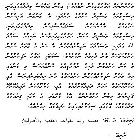
އަހުރެންނަށް އަމުރުވެވިގެން ނުވެއެވެ.] އިބްނު ޢައްބާސް ވިދާޅުވެފައިވަނީ
މިސްކިތްތައް ތަޝްޔީދު ކުރުމުގެ މުރާދަކީ، އެ ތަންތަން ޖަރީކުރުން
ކަމުގައެވެ. އެހެންކަމުން، ސަލަފުއްޞާލިޙުން ވިދާޅުވެފައިވަނީ،
މިސްކިތްތައް ތަޝްޔީދު ކުރަން އަމުރުވެވިފައިވާކަން ނަބިއްޔާ ޞައްލަ
ﷲ ޢަލައިހި ވަސައްލަމަ ނަފީކުރެއްވުމުން، އެ ކަން އެ ގޮތަށް ކުރުން
ޙަރާމްކަމަކަށް ވުން ލާޒިމެއް ނުކުރެތެވެ. ސަބަބަކީ، އަމުރު ނަފީކުރުމުން
އެ ކަން ޙަރާމްވުން ލާޒިމު ނުކުރާތީއެވެ. ކޮންމެއަކަސް، މި ތަނުގައި
މިވާ އަމުރު ނަފީކުރެއްވުމުން ޙަރާމްކަމުގެ މާނަ ލިއްބައިނުދިނަސް، އެއީ
މަކުރޫހުކަމެއް ކަމަށް ދަލީލުކޮށްދެއެވެ. އެއީ، މަކުރޫހުކަން ދަލީލުކޮށްދޭ
ޤަރީނާތައް ލިބެން ހުރުމުންނެވެ. އޭގެ ތެރޭގައި، އެ ކަމަކީ ޤިޔާމަތުގެ
އަލާމާތެއްގެ ގޮތުގައި ސިފަކުރެވިފައިވާ ޙަދީޘްތައް ހިމެނެއެވެ.
{ލިޔުމުގެ އަޞްލު: معلمة زايد للقواعد الفقهية والأصولية}
= ނުނިމޭ =