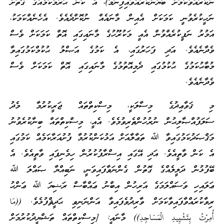
ނުކުރައްވާކަމަށް ބަޔާންކުރައްވައިފިނަމަ)، އެ ކަން ޙަރާމްކަމެއްގެ ގޮތަށް
ނަހީކުރެވުނީ ކަމަކަށް އެއިން މާނައެއް ނުކޮށްދެއެވެ. އެހެނެއްކަމަކު،
އަމުރު ނަފީކުރެއްވުން އެއީ މަކުރޫހުގެ މާނައިގައި އޮތް ކަމަކަށް ވެސް
ވެދާނެއެވެ. އަދި ފަހަރުގައި، އެ ކަމުގެ އަޞްލު ޙުކުމްކަމުގައިވާ
މުބާޙުކަމުގެ ޙުކުމުގައި ދެމިއޮތުމުގެ މާނައިގައި އޮތް ކަމަކަށް ވެސް
ވެދާނެއެވެ.
މި ޤަވާޢިދުގެ މިސާލަކީ، މިސްކިތްތައް ޖަރީކުރުމާ މެދު
ސަލަފުއްޞާލިޙުން ނުރުހުންތެރިވުމެވެ. އެއީ، މިސްކިތްތައް ބިނާކުރެވުނު
މަޤްޞަދުކަމުގައިވާ ﷲ ތަޢާލާއަށް އަޅުކަންކުރުމާ ފުށުއަރާކަމެއް ކަމުގައި
އެ ކަން ވާތީއެވެ. އަދި އޭގައި އިސްރާފުކުރުން ހިމެނިފައި ވާތީއެވެ. އެ
ބޭފުޅުން ދަލީލެއްގެ ގޮތުން ގެންނަވާފައިވަނީ، ނަބިއްޔާ ޞައްލަ ﷲ
ޢަލައިހި ވަސައްލަމަގެ އަރިހުން އިބްނު ޢައްބާސް ރަޟިޔަ ﷲ ޢަންހު
ރިވާކުރައްވާފައިވާކަމަށް ވާރިދުވެފައިވާ އަންނަނިވި ޙަދީޘްފުޅެވެ. ((مَا
أُمِرْتُ بِتَشْيِيدِ الْمَسَاجِدِ)) މާނައީ: [މިސްކިތްތައް ތަޝްޔީދުކުރުމަށް