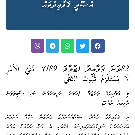
82ވަނަ ޤަވާޢިދު (ޖުމްލަ 189):
نَفْيُ الأَمْرِ
لَا يَسْتَلْزِمُ ثُبُوتَ النَّهْيِ
މި ޤަވާޢިދުގެ ތަރުޖަމާ: {އަމުރު ނަފީކުރުމުން، ނަހީ ސާބިތުވުން
ލާޒިމެއް ނުކުރޭ}
މި ޤަވާޢިދުގެ މުރާދު: ޝަރުޢުކުރައްވާ ފަރާތުން ކަމެއް ކުރުމަށް
އަމުރުކުރުން ނަފީކުރައްވައިފިނަމަ (އެބަހީ، އެ ކަން ކުރުމަށް އަމުރު