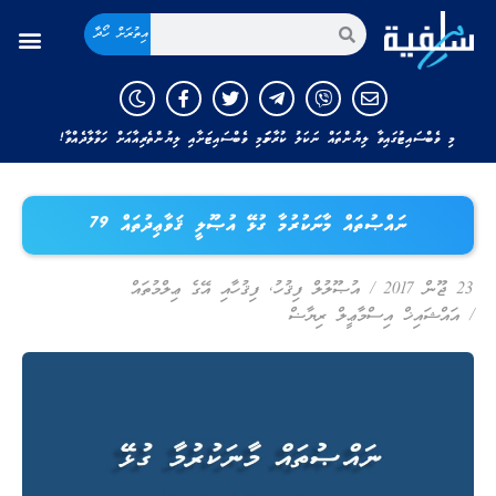
އިތުރަށް ހޯދާ
މި ވެބްސައިޓުގައިވާ ލިޔުންތައް ނަކަލު ކުރާނަމަ މި ވެބްސައިޓަށާއި ލިޔުންތެރިއާއަށް ހަވާލާދެއްވާ!
ނައްޞުތައް މާނަކުރުމާ ގުޅޭ އުޞޫލީ ޤަވާޢިދުތައް 79
23 ޖޫން 2017
/
އުޞޫލުލް ފިޤުހު
,
ފިޤުހާއި އޭގެ ޢިލްމުތައް
/
އައްޝައިޚް އިސްމާޢީލް ރިޔާޟް