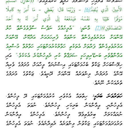
ޞައްލަﷲ ޢަލައިހި ވަސައްލަމަ ޙަދީޘް ކުރެއްވިއެވެ.
((الخَازِنُ المُسْلِمُ
الأَمِينُ، الَّذِي يُنْفِذُ
[6]
– وَرُبَّمَا قَالَ: يُعْطِي – مَا أُمِرَ بِهِ كَامِلًا
مُوَفَّرًا طَيِّبًا بِهِ نَفْسُهُ، فَيَدْفَعُهُ إِلَى الَّذِي أُمِرَ لَهُ بِهِ أَحَدُ
المُتَصَدِّقَيْنِ))
[7]
މާނައީ: “އެމީހެއްގެ ނަފްސު ސާފުވެގެންވާ ހާލު
އޭނާއަށް އަމުރުވެވިގެންވާ ކަންތައް ފުރިހަމައަށް އަދާކޮށް، އޭނާއަށް
އަމުރުވެވިގެންވާ ފަރާތަށް އެތަކެތި ހަވާލުކުރުމަށްޓަކައި ހަވާލުވާ މުސްލިމު
އަމާނާތްތެރި ބަނޑޭރިމީހަކީ ޞަދަޤާތް ކުރި ދެމީހުންކުރެ އެކަކެވެ.”
އަދި
ހިލޭސާބަހަށް ޒަކާތް ބެހުމަށްޓަކައި އިސްނުނަގާ މީހާއަށް، މުދަލުގެ ވެރިޔާ
އޭނާގެ މުދަލުން މިންވަރެއް އޭނާއަށް ދޭނީއެވެ. ޒަކާތުގެ މުދަލުގެ
ތެރެއަކުން ނޫނެވެ.
ހަތަރުވަނަ ބަޔަކީ:
ހިތްތައް އެކުވެރި ކުރުވުމަށްޓަކައި ދޭ މީހުންވެ.
އެމީހުންނީ އީމާންކަން ބަލިކަށި މީހުންނެވެ. ނުވަތަ އެމީހުންގެ
ނުރައްކަލަށް ބިރުވެތިވެވޭ މީހުންނެވެ. އެމީހުންގެ އީމާންކަން
ވަރުގަދަވުމަށްޓަކައި ޒަކާތުން މިންވަރެއް ދެވިދާނެއެވެ. ނުވަތަ އެމީހުންގެ