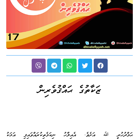
ޒަކާތުގެ ޙައްޤުވެރިން
ޙަމްދުހުރީ ﷲ އަށެވެ. އެއިލާހު ނިކަމެތިކުރައްވައިފި އަޅަކު