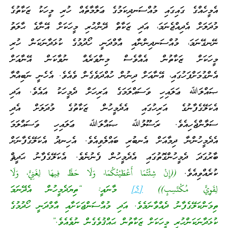
އެމީހެއްގެ ގައިގައި މުއްސަނދިކަމުގެ ޢަލާމާތެއް ހުރި މީހަކު ޒަކާތުގެ
މުދަލަށް އެދިއްޖެނަމަ، އަދި ޒަކާތް ދޭންހުރި މީހަކަށް އޭނާގެ ޙާލަތު
ނޭނގޭނަމަ، މުއްސަނދިންނާއި އާމްދަނީ ހޯދުމުގެ ކުޅަދާނަކަން ހުރި
މީހަކަށް ޒަކާތުން އެއްވެސް މިންވަރެއް ނުވާކަން އޭނާއަށް
އެންގުމަށްފަހުގައި، އޭނާއަށް ދިނުން ހުއްދަވެގެން ވެއެވެ. އެހެނީ ނަބިއްޔާ
ޞައްލަﷲ ޢަލައިހި ވަސައްލަމަގެ އަރިހަށް ދެމީހަކު އައެވެ. އަދި
އެކަލޭގެފާނުގެ އަރިހުގައި އެދެމީހުން ޒަކާތުގެ މުދަލަށް އެދި
ސަލާންޖެހިއެވެ. ރަސޫލުﷲ ޞައްލަﷲ ޢަލައިހި ވަސައްލަމަ
އެދެމީހުންނާ ދިމާއަށް އެނބުރި ބައްލެވިއެވެ. އެހިނދު އެކަލޭގެފާނަށް
ބާރުގަދަ ދެމީހުންގޮތުގައި އެދެމީހުން ފެނުނެވެ. އެކަލޭގެފާނު ޙަދީޘް
ކުރެއްވިއެވެ.
((إِنْ شِئْتُمَا أَعْطَيْتُكُمَا، وَلَا حَظَّ فِيهَا لِغَنِيٍّ، وَلَا
لِقَوِيٍّ مُكْتَسِبٍ))
[5]
މާނައީ: “ތިޔަދެމީހުން އެދޭނަމަ
ތިމަންކަލޭގެފާނު ދެއްވާނަމެވެ. އަދި މުއްސަންޖަކަށާއި އާމްދަނީ ހޯދުމުގެ
ކުޅަދާނަކަންހުރި މީހަކަށް ޒަކާތުން ޙައްޤުވެގެން ނުވެއެވެ.”