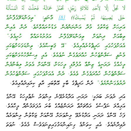
لَا تَحِلُّ إِلَّا لِأَحَدِ ثَلَاثَةٍ رَجُلٍ، تَحَمَّلَ حَمَالَةً، فَحَلَّتْ لَهُ الْمَسْأَلَةُ
حَتَّى يُصِيبَهَا، ثُمَّ يُمْسِكُ))
[8]
މާނައީ: “ތިމަންކަލޭގެފާނުގެ
އަރިހަށް ޒަކާތުގެ މުދާ އަންނަންދެން މަޑުކުރައްވާށެވެ. ދެން އެއިން
ތިބާއަށް ދިނުމަށް ތިމަންކަލޭގެފާނު އަމުރުކުރައްވާ ހުށީމެވެ.”
އެއަށްފަހުގައި ޙަދީޘްކުރެއްވިއެވެ. “އޭ ޤަބީޞާއެވެ. ތިންކަމަކަށްޓަކައި
މެނުވީ ސަލާންޖެހުން ހުއްދަވެގެން ނުވެއެވެ. އެއީ އިސްލާހުކުމަށްޓަކައި
މީހެއްގެ ދަރަނީގެ ޒިންމާ އުފުލާފި މީހަކަށް، އޭނާއަށް އެވަރު ލިބެންދެން
ސަލާންޖެހުން ހުއްދަވެގެން ވެއެވެ. ދެން އެއަށްފަހުގައި ސަލާންޖެހުމުން
ދުރުވެގަންނާށެވެ.”
ދެން ޙަދީޘްގެ ބާކީ އޮތްބައި ރާވީ ކިޔައިދެއްވިއެވެ.
އަދި ދެވަނަ ބަޔަކީ: ދަރަނި އަދާކުރެވޭނެ މިންވަރު ނެތްމީހަކު އޭނާގެ
އަމިއްލަ ނަފްސުގެ މައްޗަށްވާ ދަރަންޏެއްގެ ބުރަ އުފަލަމުންދާ މީހާއެވެ.
ފަހެ އޭނާގެ ދަރަނި އަދާކުރެވޭ މިންވަރަށް އޭނާއަށް ޒަކާތުން މިންވަރެއް
ދެވިދާނެއެވެ. އެއީ ކިތަންމެ ގިނައިންކަމުގައިވީނަމަވެސް މެއެވެ. ނުވަތަ