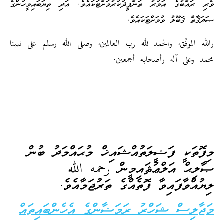
ވެރި ރައްބުގެ އަމުރު ތަންފީޛުކުރުމަށްޓަކައެވެ. އަދި ތިޔަބައިމީހުންގެ
ޞަދަޤާތް ޤަބޫލު ވުމަށްޓަކައެވެ.
والله الموفِّق، والحمد لله رب العالمين، وصلى الله وسلم على نبينا
محمد وعلى آله وأصحابه أجمعين.
________________________________
މިފޮތަކީ ފަޟީލަތުއްޝައިޚް މުޙައްމަދު ބުން
ޞާލިޙް އަލްޢުޘައިމީން رحمه الله
ލިޔުއްވާފައިވާ ފޮތެއްގެ ތަރުޖަމާއެވެ.
މަޖާލިސް ޝަހްރު ރަމަޟާންގެ އެހެންބައިތައް