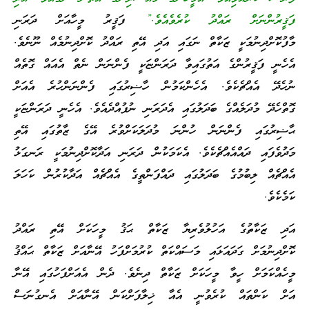
ފަޤީރުންނަށް ރައްދު ކުރެވެއެވެ.”
ފަޤީރު މީހާއަށް ދަރަނި
މާފުކޮށްދިނުމަކީ ޒަކާތް ނަގައި އަދި އޭތި ރައްދު ކޮށްދިނުމެއް ނޫނެވެ.
އެހެނީ ފަޤީރުންގެ އަތުގައިވާ ދަރަންޏަކީ ފެންނަން ނެތް އެއައް ގޮތެއް
ނުހެދޭ އެއްޗެކެވެ. އެހެންކަމުން ހާޟިރުގައި ފެންނަންހުރެ އެއަށް
ގޮތްހެދޭ މުދަލެއްގެ ބަދަލުގައި އެދަރަނި ނުފުއްދެއެވެ. އެހެނީ ދަރަންޏަކީ
ޙާޟިރުގައި ފެންނަން ހުންނަ މުދަލަކަށްވުރެ އޭގެ ޒާތުގައި އޭތި
މަދުވެފައި ދައްއެއްޗެކެވެ. އެކަމަކުން ދަރަނި އަދާކޮށްދިނުމަކީ ރަނގަޅު
އެއްޗެއް ލިބުމުގެ ބަދަލުގައި ދައްފަންތީގެ އެއްޗެއް އަދާކުރުން ކަހަލަ
ކަމެކެވެ.
އަދި ޒަކާތުގެ އަހުލުވެރިޔާ ޒަކާތް ޙަޤު މީހަކަށް އޭތި ރައްދު
ކޮށްދިނުމަށް ގަދައަޅައި މަސައްކަތް ކުރުމަށްފަހު އޭނާއަށް ޒަކާތް ޙައްޤު
މީހެއްކަމަށް ހީވާ މީހަކަށް ޒަކާތް ދިނެވެ. ދެން އެއަށްފަހުގައި އޭނާ
އަށް ކަންތައް ކުރެވުނީ އެއާ ޚިލާފަށްކަން އޭނާއަށް އެނގުނަސް