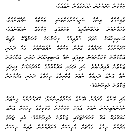
ޒަކާތުން ހޭދަކުރުން ހުއްދަވެގެން ނުވެއެވެ.
ވާޖިބެއްގެ ޒިންމާ ބަރީއަކުރުމަށްތަކައި ޒަކާތެއް ނުދެވޭނެއެވެ.
މެހުމާނަކަށް މެހުމާނުދާރީގެ ބަދަލުގައި ޒަކާތެއް ނުދެވޭނެއެވެ.
އަނބިމީހާއަށް ނުވަތަ ގާތްތިމާގެ މީހުންނަށް ކުރަންޖެހޭ ވާޖިބު
ހޭދަކުރުމުގެ ބަދަލެއްގެ ގޮތުން ޒަކާތެއް ނުދެވޭނެއެވެ. ފަހެ ދަރަނި
އަދާކުރާނެ ކުޅަދާނަކަން ލިބިފައި ނުވާ އަނބިމީހާއަށް ދަރަނި އަދާކުރަން
ޒަކާތުން ދެވިދާނެއެވެ. އަދި ދަރަނި އަދާކުރުމުގެ ކުޅަދާނަކަން ލިބިފައި
ނުވާ އޭނާގެ ދަރިއެއް ނުވަތަ ގާތްތިމާގެ މީހެއްގެ ދަރަނި އަދާކުރަން
ޒަކާތުން ދެވިދާނެއެވެ.
އަދި އޭނާގެ މުދަލުން (އޭނާގެ އަހުލުވެރިންނަށް) ހޭދަކުރާނެހާ މިންވަރު
ނުހުންނަމީހަކަށް ނުވަތަ އެފަދަ ކަމަކާހުރެ ގާތްތިމާގެ މީހަކަށް އޭނާގެ
ޚަރަދުތައް އަދާ ކުރުމަށްޓަކައި ޒަކާތުން ދެވިދާނެއެވެ. އެއީ ޒަކާތް
އަދާކުރާ މީހާގެ މައްޗަށް އެމީހަކަށް ޚަރަދުކުރުން ވާޖިބު މީހަކަށް