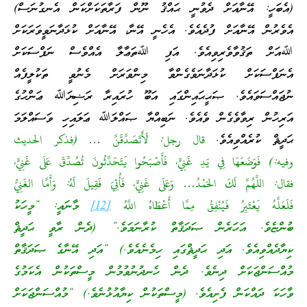
(އެބަހީ: އޭނާއަށް ދެވުނީ ޙައްޤު ނޫން ފަރާތަކަށްކަން އެނގުނަސް)
އެވެރުން އޭނާއަށް ފުދެއެވެ. އެހެނީ އޭނާ، އޭނާއަށް ކުޅަދާނަވީވަރަކަށް
ﷲއަށް ތަޤުވާވެރިވިއެވެ. އަފި ﷲތަޢާލާ އެއްވެސް ނަފްސަކަށް
އެނަފްސަކަށް ކުޅަދާނަވެގެންވާ މިންވަރަށް މެނުވީ ތަކުލީފެއް
ނުޖައްސަވައެވެ. ޞަޙީޙައިންގައި އަބޫ ހުރައިރާ ރަޟިޔަﷲ ޢަންހުގެ
އަރިހުން ރިވާވެގެން ވެއެވެ. ނަބިއްޔާ ޞައްލަﷲ ޢަލައިހި ވަސައްލަމަ
ޙަދީޘް ކުރެއްވިއެވެ.
قال رجل: لَأَتَصَدَّقَنَّ … (فذكر الحديث
وفيه:) فَوَضَعَهَا فِي يَدِ غَنِيٍّ، فَأَصْبَحُوا يَتَحَدَّثُونَ تُصُدِّقَ عَلَى غَنِيٍّ،
فقال: اللَّهُمَّ لَكَ الحَمْدُ… وَعَلَى غَنِيٍّ، فَأُتِيَ فَقِيلَ لَهُ: وَأَمَّا الغَنِيُّ
فَلَعَلَّهُ يَعْتَبِرُ فَيُنْفِقُ مِمَّا أَعْطَاهُ اللَّهُ
[12]
މާނައީ: “މީހަކު
ބުންޏެވެ. އަހަރެން ޞަދަޤާތް ކުރާނަމަވެ.” (ދެން ރާވީ ޙަދީޘް
ކިޔާދެއްވިއެވެ. އަދި ޙަދީޘްގައި ހިމެނެއެވެ.) “އަދި އޭނާގެ ޞަދަޤާތް
މުއްސަންޖަކަށް ދިނެވެ. ދެން ހެނދުނުވުމުން މީސްތަކުން އެކަމުގެ
ވާހަކަ ދައްކަން ފެށިއެވެ. (މީސްތަކުން ކިޔާއުޅުނެވެ.) “މުއްސަންޖަކަށް