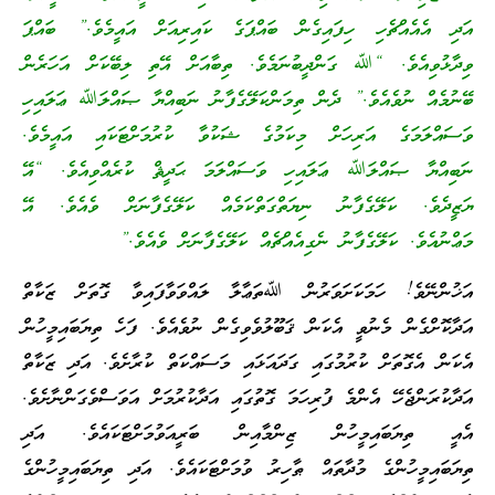
އަދި އެއެއްޗެހި ހިފައިގެން ބައްޕަގެ ކައިރިއަށް އައީމެވެ.” ބައްޕަ
ވިދާޅުވިއެވެ. “ﷲ ގަންދީބުނަމެވެ. ތިބާއަށް އޭތި ލިބޭކަށް އަހަރެން
ބޭނުމެއް ނުވެއެވެ.” ދެން ތިމަންކަލޭގެފާނު ނަބިއްޔާ ޞައްލަﷲ ޢަލައިހި
ވަސައްލަމަގެ އަރިހަށް މިކަމުގެ ޝަކުވާ ކުރުމަށްޓަކައި އައީމެވެ.
ނަބިއްޔާ ޞައްލަﷲ ޢަލައިހި ވަސައްލަމަ ޙަދީޘް ކުރެއްވިއެވެ. “އޭ
ޔަޒީދެވެ. ކަލޭގެފާނު ނިޔަތްގަތްކަމެއް ކަލޭގެފާނަށް ވެއެވެ. އޭ
މަޢްނުއެވެ. ކަލޭގެފާނު ނެގިއެއްޗެއް ކަލޭގެފާނަށް ވެއެވެ.”
އަޚުންނޭވެ! ހަމަކަށަވަރުން ﷲތަޢާލާ ލައްވަވާފައިވާ ގޮތަށް ޒަކާތް
އަދާކޮށްގެން މެނުވީ އެކަން ޤަބޫލުވެވިގެން ނުވެއެވެ. ފަހެ ތިޔަބައިމީހުން
އެކަން އެގޮތަށް ކުރުމުގައި ގަދައަޅައި މަސައްކަތް ކުރާށެވެ. އަދި ޒަކާތް
އަދާކުރަންޖެހޭ އެންމެ ފުރިހަމަ ގޮތުގައި އަދާކުރުމަށް އަވަސްވެގަންނާށެވެ.
އެއީ ތިޔަބައިމީހުން ޒިންމާއިން ބަރީއަވުމަށްޓަކައެވެ. އަދި
ތިޔަބައިމީހުންގެ މުދާތައް ޠާހިރު ވުމަށްޓަކައެވެ. އަދި ތިޔަބައިމީހުންގެ