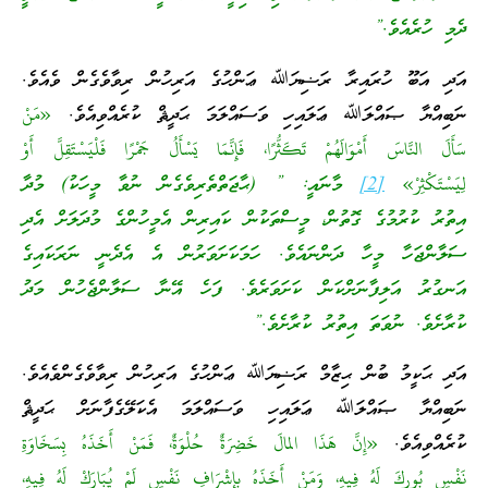
ދެމި ހުރެއެވެ.”
އަދި އަބޫ ހުރައިރާ ރަޟިޔަﷲ ޢަންހުގެ އަރިހުން ރިވާވެގެން ވެއެވެ.
ނަބިއްޔާ ޞައްލަﷲ ޢަލައިހި ވަސައްލަމަ ޙަދީޘް ކުރެއްވިއެވެ.
«مَنْ
سَأَلَ النَّاسَ أَمْوَالَهُمْ تَكَثُّرًا، فَإِنَّمَا يَسْأَلُ جَمْرًا فَلْيَسْتَقِلَّ أَوْ
لِيَسْتَكْثِرْ»
[2]
މާނައީ: ” (ޙާޖަތްތެރިވެގެން ނުވާ މީހަކު) މުދާ
އިތުރު ކުރުމުގެ ގޮތުން، މީސްތަކުން ކައިރިން އެމީހުންގެ މުދަލަށް އެދި
ސަލާންޖަހާ މީހާ ދަންނައެވެ. ހަމަކަށަވަރުން އެ އެދެނީ ނަރަކައިގެ
އަނގުރު އަލިފާނަށްކަން ކަށަވަރެވެ. ފަހެ އޭނާ ސަލާންޖެހުން މަދު
ކުރާށެވެ. ނުވަތަ އިތުރު ކުރާށެވެ.”
އަދި ޙަކީމު ބުން ޙިޒާމް ރަޟިޔަﷲ ޢަންހުގެ އަރިހުން ރިވާވެގެންވެއެވެ.
ނަބިއްޔާ ޞައްލަﷲ ޢަލައިހި ވަސައްލަމަ އެކަލޭގެފާނަށް ޙަދީޘް
ކުރެއްވިއެވެ.
«إِنَّ هَذَا المالَ خَضِرَةٌ حُلْوَةٌ، فَمَنْ أَخَذَهُ بِسَخَاوَةِ
نَفْسٍ بُورِكَ لَهُ فِيهِ، وَمَنْ أَخَذَهُ بِإِشْرَافِ نَفْسٍ لَمْ يُبَارَكْ لَهُ فِيهِ،