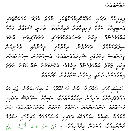
ނުވާނަމައެވެ.
ފިރިމީހާގެ ދަރަނި އަދާކޮށްދިނުމަށްޓަކައި ނުވަތަ އެފަދަ ކަމަކަށްޓަކައި
އަނބިމީހާގެ ޒަކާތް ފިރިމީހާއަށް ދެވިދާނެއެވެ. އެހެނީ ﷲތަޢާލާ ޒަކާތް
ޙައްޤުވެގެންވާ މީހުން ކަނޑައެޅުއްވުމުގައި ގުޅުވާފައިވަނީ އާންމު
ޞިފަތަކަކާއެވެ. އަހަރެމެން ޛިކުރުކުރި މީހުންނާއި އެހެނިހެން
މީހުންވެސް މިކަމުގައި ޝާމިލުވެގެންވެއެވެ. އެސިފަތަކުން ސިފަކުރެވެއްޖެ
މީހަކީ ޒަކާތް ޙައްޤުވެގެންވާ މީހެކެވެ. އެހެންކަމުން ނައްޞަކުން ނުވަތަ
އިޖުމާޢަކުން މެނުވީ މިކަމުން ބޭރުވެގެން ނުދާނެއެވެ.
ޞަޙީޙައިންގައި ޢަބްދުﷲ ބުން މަސްޢޫދުގެ އަނބިކަނބަލުން، ޒައިނަބު
އައްޘަޤަފިއްޔާގެ އަރިހުން ރިވާވެގެނެވެއެވެ. ނަބިއްޔާ ޞައްލަﷲ ޢަލައިހި
ވަސައްލަމަ އަންހެނުންނަށް ޞަދަޤާތް ކުރުމަށް އަމުރުކުރެއްވިއެވެ. ދެން
އެކަމަނާ ނަބިއްޔާ ޞައްލަﷲ ޢަލައިހި ވަސައްލަމަގެ އަރިހުގައި ސުވާލު
ދެންނެވިއެވެ. އެކަމަނާ ވިދާޅުވިއެވެ.
يَا نَبِيَّ اللَّهِ، إِنَّكَ أَمَرْتَ اليَوْمَ