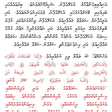
އަނިޔާލިބިގެންވާޙާލު އެކަލޭގެފާނު ޝަހީދުކޮށްލެވުނެވެ. ބިދުޢައެއްގައި
ބައިވެރިވި ބޭކަލެއްކަމުގައި އެކަލޭގެފާނު ވެވަޑައިނުގަންނަވައެވެ. އަދި
ޢަލީގެފާނަށް ޞަލަވާތް ލައްވާށިއެވެ. އެކަލޭގެފާނު ޖިހާދުކުރައްވައި ކުފުރު
ބާޠިލުކުރައްވާ، ނިކަމެތި ކުރެއްވިއެވެ. އަދި ނަމާދުކުރާމީހާ ނަމާދު ކުރާހާ
ހިނދަކު، އެކަލޭގެފާނުގެ އެންމެހާ އާލުންނާއި އަޞްޙާބުންނަށް ޞަލަވާތް
ލައްވާށިއެވެ. އަދި ގިނަގުނަވެގެންވީ ސަލާމުން ސަލާމް ލައްވާށިއެވެ.
އަޚުންނޭވެ! ﷲ ތަޢާލާ ވީޙީ ކުރެއްވިއެވެ.
﴿إِنَّمَا الصَّدَقَاتُ لِلْفُقَرَاءِ
وَالْمَسَاكِينِ وَالْعَامِلِينَ عَلَيْهَا وَالْمُؤَلَّفَةِ قُلُوبُهُمْ وَفِي الرِّقَابِ
وَالْغَارِمِينَ وَفِي سَبِيلِ اللَّـهِ وَابْنِ السَّبِيلِ فَرِيضَةً مِّنَ
اللَّـهِ وَاللَّـهُ عَلِيمٌ حَكِيمٌ﴾ [التوبة: 60] މާނައީ:
“ހަމަކަށަވަރުން، ޞަދަޤާތުގެ ތަކެތި ވަނީ ފަޤީރުންނަށާއި،
މިސްކީނުންނަށާއި، އެކަމުގެ ޢާމިލުންނަށާއި، އެއުރެންގެ ހިތްތައް
އެކުވެރިކުރައްވާ މީހުންނަށާއި، އަޅުން މިނިވަންކުރުމުގައްޔާއި،