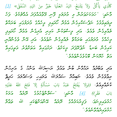
كَالَّذِي يَأْكُلُ وَلاَ يَشْبَعُ، اليَدُ العُلْيَا خَيْرٌ مِنَ اليَدِ السُّفْلَى»
[3]
މާނައީ: “ހަމަކަށަވަރުން މި މުދަލަކީ ފޮނި މޭވާއެއްފަދަ އެއްޗެކެވެ. ފަހެ
ދީލަތިވުމުގެ ނަފްސަކާއިގެން އެމުދާ ހޯދައިފި މީހެއްގެ މުދަލުގައި ބަރަކާތް
ލެއްވިގެން ވެއެވެ. އަދި މީސްތަކުން ކައިރި އެދިގެން އެމުދާ ހޯދައިފި
މީހެއްގެ މުދަލުގައި ބަރަކާތް ލެއްވިގެން ނުވެއެވެ. އަދި އޭނާ ވެގެންދާނީ
ކައިގެން ބަނޑު ނުފުރޭފަދަ މީކަށެވެ. ދަށުގައިވާ އަތަށްވުރެ މަތީގައިވާ
އަތް ހެޔޮކަން ބޮޑުވެގެންވެއެވެ.”
އަދި ޢަބްދުއް ރަޙްމާނު ބުން ޢައުފު ރަޟިޔަﷲ ޢަންހު ގެ އަރިހުން
ރިވާވެގެން ވެއެވެ. ނަބިއްޔާ ޞައްލަﷲ ޢަލައިހި ވަސައްލަމަ ޙަދީޘް
ކުރެއްވިއެވެ.
((وَلا يَفْتَحُ عَبْدٌ بَابَ مَسْأَلَةٍ إِلا فَتَحَ اللهُ عَلَيْهِ
بَابَ فَقْرٍ))
[4]
މާނައީ: “ސަލާންޖެހުމުގެ ދޮރެއް އަޅަކު
ހުޅުވައިފިނަމަ، ފަޤީރުކަމެއްގެ ދޮރެއް އޭނާއަށްޓަކައި ﷲ ތަޢާލާ
ހުޅުވައިދެއްވާނެއެވެ.”