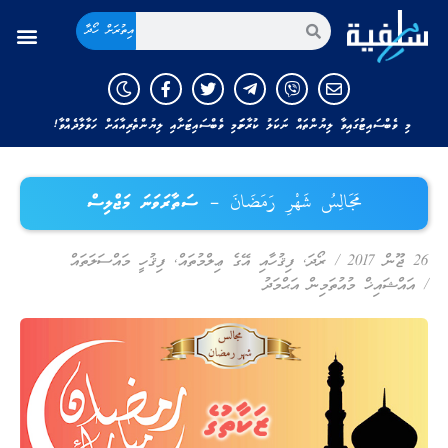
އިތުރަށް ހޯދާ
މި ވެބްސައިޓުގައިވާ ލިޔުންތައް ނަކަލު ކުރާނަމަ މި ވެބްސައިޓަށާއި ލިޔުންތެރިއާއަށް ހަވާލާދެއްވާ!
مَجَالِسُ شَهْرِ رَمَضَانَ – ސަތާރަވަނަ މަޖްލިސް
26 ޖޫން 2017
/
ރޯދަ
,
ފިޤުހާއި އޭގެ ޢިލްމުތައް
,
ފިޤުހީ މައްސަލަތައް
/
އައްޝައިޚް މުއުތަމިން އަޙްމަދު