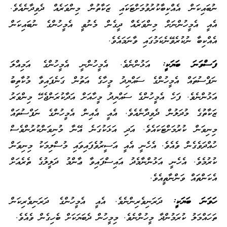
ނުބައިކަން އެއްކިބާކުރުވުމަށްޓަކައި ޒަކާތުން މިންވަރެއް ދެވިދާނެއެވެ.
އެއީ އެމީހުންނަށް މިންވަރެއް ދީގެން މެނުވީ އެމީހުންގެ ނުބައިކަން
އެއްކިބާ ނުކުރެވޭނެކަމުގައި ވާނަމައެވެ.
ފަސްވަނަ ބަޔަކީ:
އަޅުންނެވެ. އެމީހުންނީ އެމީހުންގެ އަމިއްލަ
ނަފްސުތައް އެމީހުންގެ ސައްޔިދު މީހާގެ އަތުން ގަނެފައިވާ މުކާތިބު
އަޅުންނެވެ. ފަހެ އެމީހުންގެ ސައްޔިދު މީހާއަށް އަދާކުރަންޖެހޭ މިންވަރު
ޒަކާތުގެ މުދަލުން ދެވިދާނެއެވެ. އެއީ އެއިން އެމީހުންގެ ނަފްސުތައް
މިނިވަން ކުރުމަށްޓަކައެވެ. އަދި އަޅަކުގަނެ އޭނާ މުނިވަންކުރުންވެސް
ހުއްދަވެގެން ވެއެވެ. އެހެނީ އެއީ އަސީރުވެފައިވައި މުސްލިމަކު މިނިވަން
ކުރުމެވެ. އެހެނީ އަޅުންނާމެދު އައިސްފައިވާ ޢާންމު ދަލީލުގެ ތެރެއަށް
އެކަންތައް ވަންނާތީއެވެ.
ހަވަނަ ބަޔަކީ:
ދަރަނިވެރިންނެވެ. އެއީ އެމީހުންގެ ދަރަނިވެރިކަން
ތަހައްމަލު ކުރަމުންދާ މީހުންނެވެ. މިމީހުން ދެބަޔަކަށް ބެހިގެން ވެއެވެ.