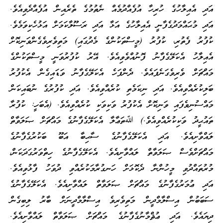
އަދި އެއިލާހުގެ ހުރިހާ އުފެއްދުމެއް ނެތުމުގެ ތެރެއިން އުފެއްދެވިއެވެ.
އަދި މުޙައްމަދުގެފާނީ އެއިލާހުގެ އަޅާ އަދި ރަސޫލާކަމަށް އަޅުހެކިވަމެވެ.
ކުފުރު ފެތުރި، ކުފުރު (މީސްތަކުންގެ މެދުގައި) މަތިވެރިވެގެންވަނިކޮށް
އެއިލާހު އެކަލޭގެފާނު ފޮނުއްވެވިއެވެ. އޭރު ކުފުރުވަނީ މީސްތަކުންގެ
މައްޗަށް ވެރިވެގަނެފައެވެ. ދެންފަހެ އެކަލޭގެފާނު ވަޑައިގެން އެކުފުރު
ބަލިކުރެއްވިއެވެ. އަދި ނިކަމެތި ކުރެއްވިއެވެ. އަދި ކުފުރުގެ ނުބައިކަން
މައްސުނިވެފައި ވަނިކޮށް އެކުފުރު ވަކިވަކި ކުރެއްވިއެވެ. (އެބަހީ: ކުފުރާ
ތައުޙީދު ވަކިކުރެއްވިއެވެ.) ﷲތަޢާލާ އެކަލޭގެފާނުގެ މައްޗަށް ޞަލަވާތް
ލައްވާށިއެވެ. އަދި އެކަލޭގެފާނުގެ ސާޙިބާ އަބޫ ބަކުރުގެފާނުގެ
މައްޗަށްވެސް ޞަލަވާތް ލައްވާށިއެވެ. އެކަލޭގެފާނުގެ ހިތްވަރުގަދަކަން،
މުރުތައްދުވި މީހުންނާ ދެކޮޅަށް ހަނގުރާމަކުރެއްވި ދުވަހު ފާޅުވިއެވެ.
އަދި ޢުމަރުގެފާނުގެ މައްޗަށް ޞަލަވާތް ލައްވާށިއެވެ. އެކަލޭގެފާނުގެ
ސަބަބުން އިސްލާމްދީން މަތިވެރިވެ އިސްލާމްދީނަށް ބާރު ލިބިގެން
ދިޔައެވެ. އަދި ޢުޘްމާނުގެފާނުގެ މައްޗަށް ޞަލަވާތް ލައްވާށިއެވެ.