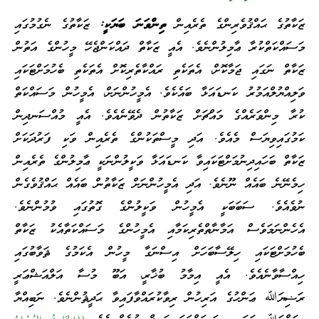
ޒަކާތުގެ ޙައްޤުވެރިންގެ ތެރެއިން
ތިންވަނަ ބަޔަކީ:
ޒަކާތުގެ ނެގުމުގައި
މަސައްކަތްކުރާ ޢާމިލުންނެވެ. އެއީ ޒަކާތް ދައްކަންޖެހޭ މީހުންގެ އަތުން
ޒަކާތް ނަގައި ޖަމާކޮށް، އެތަކެތި ރައްކާތެރިކޮށް އެތަކެތި ބެހުމަށްޓަކައި
ވަލިއްޔުލްއަމުރު ކަނޑައަޅާ ބައެކެވެ. އެމީހުންނަށް، އެމީހުން މަސައްކަތް
ކުރާ މިންވަރެއްގެ މައްޗަށް ޒަކާތުން ދެވޭނެއެވެ. އެއީ މުއްސަނދިން
ކަމުގައިވިޔަސް މެއެވެ. އަދި މީސްތަކުންގެ ތެރެއިން ވަކި ފަރުދަކަށް
ޒަކާތް ބަހައިދިނުމަށްޓަކައިވާ ކަނޑައަޅާ ވަކީލުންނަކީ ޢާމިލުންގެ ތެރެއިން
ހިމެނޭނެ ބައެއް ނޫނެވެ. އަދި އެމީހުންނަށް ޒަކާތުން ބައެއް ޙައްޤުވެގެން
ނުވެއެވެ. ސަބަބަކީ އެމީހުން ވަކީލުންގެ ގޮތުގައި ވުމުންނެވެ.
އެހެންނަމަވެސް އަމާނާތްތެރިކަމާއި އެމީހުންގެ މަސައްކަތާއެކު ޒަކާތް
ބެހުމަށްޓަކައި ހިލޭސާބަހަށް އިސްނަގާ މީހުން އެކަމުގެ ޘަވާބުގައި
ހިއްސާވާނެއެވެ. އެއީ އިމާމު ބުޚާރީ، އަބޫ މުސާ އަލްއަޝްޢަރީ
ރަޟިޔަﷲ ޢަންހުގެ އަރިހުން ރިވާކުރައްވާފައިވާ ޙަދީޘުންނެވެ. ނަބިއްޔާ