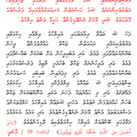
ދަރަނިވެރިންނަށާއި، ﷲގެ މަގުގައްޔާއި (ޙާލުގައި ޖެހިފައިވާ)
ދަތުރުވެރިންނަށެވެ. ﷲގެ ޙަޟުރަތުން ކަނޑައަޅުއްވާފައިވާ ފަރުޟެއްގެ
ގޮތުގައެވެ. ﷲއީ، މޮޅަށް ދެނެވޮޑިގެންވާ، ޙަކީމް ވަންތަ އިލާހެވެ.”
ފަހެ ﷲ ތަޢާލާ މިއާޔަތުގައި، އެއިލާހުގެ ޢިލްމާއި ޙިކުމަތާއި
ޢަދުލުވެރިކަމާއި ރަޙުމަތުން، ޒަކާތް ޙައްޤުވެގެންވާ މީހުން
ބަޔާންކުރައްވާފައި ވެއެވެ. އަދި އެބައިމީހުން އަށް ބަޔަކަށް ބައްސަވާފައި
ވެއެވެ. އަދި އެމީހުންނަށް ޒަކާތް ބެހުމަކީ ލާޒިމު ފަރުޟެއްކަމުގައި
ބަޔާންކުރައްވާފައި ވެއެވެ. އަދި މިފަދައިން ބައިބައި ކަނޑައެޅުން
ބިނާވެފައިވަނީ ﷲ ތަޢާލާގެ ޢިލްމުފުޅާއި އެއިލާހުގެ ޙިކުމަތުގެ
މައްޗަށެވެ. އަދި މި ޙައްދުތައް ފަހަނަ އަޅައި އެނޫންބަޔަކަށް ޒަކާތް
ބެހުން ހުއްދަވެގެން ނުވެއެވެ. އެހެނީ ﷲތަޢާލާ އެއިލާހުގެ ޚަލްޤުތަކުންގެ
މަޞްލަޙަތުތައް އެންމެ މޮޅަށް ދެނެވޮޑިގެންވެއެވެ. އަދި ކަމެއް އެކަމެއްގެ
މަޤާމުގައި ބޭންދުމަށް އެއިލާހު ޙިކްމަތްތެރިވެ ވޮޑިގެންވެއެވެ.
﴿وَمَنْ
أَحْسَنُ مِنَ اللَّـهِ حُكْمًا لِّقَوْمٍ يُوقِنُونَ﴾ [المائدة: 50 ] މާނައީ: