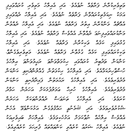
ވަތިވެރިކުރާނެ ފަރާތެއް ނުވެއެވެ. އަދި އެއިލާހު މަތިވެރި ކުރައްވައިފި
އަޅަކު ނިކަމެތިކުރައްވާނެ ފަރާތެއް ނުވެއެވެ. އަދި އެއިލާހު ދެއްވައިފި
އެއްޗެއް މަނާކުރާނެ އިތުރު ފަރާތެއް ނުވެއެވެ. އަދި އެއިލާހު ދެއްވުން
މަނާކުރައްވައިފިނަމަ ދެއްވާނެ އެއްވެސް ފަރާތެއް ނުވެއެވެ. އަދި އެއިލާހު
ގުޅުވައިފި ކަމެއް ވަކިކުރާނެ ފަރާތެއް ނުވެއެވެ. އަދި އެއިލާހު
ވަކިކުރައްވައިފި ކަމެއް ގުޅުވާނެ ފަރާތެއް ނުވެއެވެ. މަތިވެރިވެގެންވާ،
ކަންކަން ތަދުބީރު ކުރައްވައި ޙިކުމަތްވަންތަ ރަޙީމުވަންތަ އިލާހުގެ
ހުސްޠާހިރުކަމާއެވެ. އަދި އެއިލާހުގެ ޙިކުމަތުން ގެއްލުންދެނިވި ކަންކަން
މެދުވެރިވެއެވެ. އަދި އެއިލާހުގެ ރަޙުމަތުން ފައިދާދެނިވި ކަންކަން
މެދުވެރިވެއެވެ. އެއިލާހުގެ ހުރިހާ ޢަމަލުފުޅަކަށް އަހަރެން ޙަމްދު
ކުރަމެވެ. އަދި އެއިލާހުގެ ތަނަވަސް ދެއްވުންތަކަށް އަހަރެން
ޝުކުރުވެރިވަމެވެ. އަދި ﷲމެނުވީ ޙައްޤުވެގެން އަޅުކަންވެވޭ އެހެން
އެއްވެސް އިލާހެއް ނުވާކަމަށް އަޅުހެކިވަމެވެ. އެއިލާހަށް ބައިވެރިއަކު
ނުވެއެވެ. އެއިލާހު ޝަރުޢު ކުރެއްވި ކަންތައްތައް ފުރިހަމަ ކުރެއްވިއެވެ.