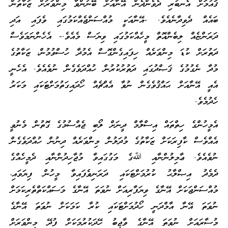
ޤައުމަށް އެނބުރި ދެވެންދެން އޭނާއަށް ބޭނުންވާ މިންވަރަށް ޒަކާތުން
ބައެއް ދެވިދާނެއެވެ. -އޭނާއަކީ މުއްސަންޖެއްކަމުގައި ވެފައި އަދި
ދަރަންޏެއް ލިބެންއޮތް މީހެއްކަމުގައި ވިޔަސް މެއެވެ.- އެހެންނަމަވެސް
ދަތުރަށް ކުޑަ މިންވަރެއް ހިފައިގެންގޮސް އެމުދާ ހުސްވުމުން، ޒަކާތުގެ
މުދާ ނެގުމުގެ ޤަޞްދުގައި ދަތުރުކުރުން ހުއްދަވެގެން ނުވެއެވެ. އެހެނީ
އެއީ އޭނާއަށް ޙައްޤުވެގެން ނުވާ އެއްޗެއް ހޯދައިގަތުމަށްޓަކައި މަކަރު
ހެދުމެވެ.
އެމީހުންގެ ހިތްތައް އިސްލާމް ދީނަށް ލޯބި ޖެއްސުމުގެ ގޮތުން މެނުވީ
އެއްވެސް ކާފިރަކަށް ޒަކާތުގެ މުދަލުން މިންވަރެއް ދިނުން ހުއްދަވެގެން
ނުވެއެވެ. ޢާމިލުންނާއި ﷲގެ މަގުގައިވާ މުޖާހިދުންނާއި ދެމީހެއްގެ
ދެމެދު އިޞްލާޙު ކުރުމަށްޓަކައި ދަރަނިވެފައިވާ މީހުން ފިޔަވައި،
މުއްސަންޖަކަށް އޭނާގެ ވިޔަފާރިއަށް ނުވަތަ އޭނާގެ މަސައްކަތްތެރިކަމަށް
ނުވަތަ އޭނާ އާމްދަނީ ހޯދުމަށްޓަކައި ކުރާ ކަމަކަށް ނުވަތަ އޭނާގެ
މުސާރައަށް ނުވަތަ އޭނާގެ ވާޖިބު ހޭދަކުރުމަކަށް ފުދޭ މިންވަރަށް