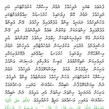
ފުރަތަމަ ބަޔަކީ: ދެމީހެއްގެ ދެމެދު އިޞްލާޙު ކުރުމަށްޓަކައި އަދި
ދެމީހެއްގެ ދެމެދު އޮތް ފިތުނައިގެ ހުޅުގަނޑެއް ނިއްވާލުމަށްޓަކައި
އެހުންމީހެއްގެ ދަރަނީގެ ޒިންމާ އުފުލާފައިވާ މީހާއެވެ. އޭނާ އެޒިންމާ
އުފުލާފައިވާ މިންވަރަކަށް ޒަކާތުން ބައެއް ދެވިދާނެއެވެ. އެއީ އޭނާ
އެކުރަން އުޅޭ މަތިވެރިކަންތަކަށް ހިތްވަރު ދިނުމުގެ ގޮތުންނެވެ. އެއީ
މުސްލިމުންގެ މެދުގައި އެކުވެރިކަން ދެމެހެއްޓުމާއި އެމީހުންގެ ދެމެދު
އިސްލާޙުކޮށް ފިތުނައިގެ ހުޅުގަނޑު ނިއްވާލައި ދެކޮޅުވެރިކަމާއި
ރުޅިވެރިކަން ނެތިކޮށްލުމެވެ. ޤަބީޞާ އަލްހިލާލީ ރަޟިޔަﷲ ޢަންހުގެ
އަރިހުން ރިވާވެގެން ވެއެވެ. ތިމަންކަލޭގެފާނު ދެމީހެއްގެ ދެމެދު
އިޞްލާޙު ކުރުމަށްޓަކައި އެހެން މީހެއްގެ ދަރަންޏެއްގެ ޒިންމާ ނެގީމެވެ.
ދެން ތިމަންކަލޭގެފާނު ނަބިއްޔާ ޞައްލަﷲ ޢަލައިހި ވަސައްލަމަގެ
އަރިހަށް އެދަރަނީގެ މިންވަރު ދިނުމަށް އެދި އައީމެވެ. ދެން ނަބިއްޔާ
ޞައްލަﷲ ޢަލައިހި ވަސައްލަމަ ޙަދީޘް ކުރެއްވިއެވެ.
((أَقِمْ حَتَّى تَأْتِيَنَا
الصَّدَقَةُ، فَنَأْمُرَ لَكَ بِهَا، قَالَ: ثُمَّ قَالَ: ” يَا قَبِيصَةُ إِنَّ الْمَسْأَلَةَ