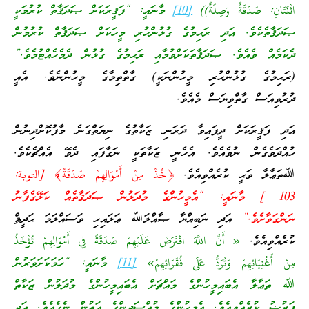
اثْنَتَانِ: صَدَقَةٌ وَصِلَةٌ))
[10]
މާނައީ: “ފަޤީރަކަށް ޞަދަޤާތް ކުރުމަކީ
ޞަދަޤާތެކެވެ. އަދި ރަޙިމުގެ ގުޅުންހުރި މީހަކަށް ޞަދަޤާތް ކުރުމުން
ދެކަމެއް ވެއެވެ. ޞަދަޤާތަކަށްވުމާއި ރަޙިމުގެ ގުޅުން ދެމެހެއްޓުމެވެ.”
(ރަޙިމުގެ ގުޅުންހުރި މީހުންނަކީ) ގާތްތިމާގެ މީހުންނެވެ. އެއީ
ދުރުވިއަސް ގާތްވިޔަސް މެއެވެ.
އަދި ފަޤީރަކަށް ދީފައިވާ ދަރަނި ޒަކާތުގެ ނިޔަތްގަނެ މާފުކޮށްދިނުން
ހުއްދަވެގެން ނުވެއެވެ. އެހެނީ ޒަކާތަކީ ނަގާފައި ދެވޭ އެއްޗެކެވެ.
ﷲތަޢާލާ ވަޙީ ކުރެއްވިއެވެ.
﴿خُذْ مِنْ أَمْوَالِهِمْ صَدَقَةً﴾ [التوبة:
103 ] މާނައީ: “އެމީހުންގެ މުދަލުން ޞަދަޤާތެއް ކަލޭގެފާނު
ނަންގަވާށެވެ.”
އަދި ނަބިއްޔާ ޞާއްލަﷲ ޢަލައިހި ވަސައްލަމަ ޙަދީޘް
ކުރެއްވިއެވެ.
« أَنَّ اللَّهَ افْتَرَضَ عَلَيْهِمْ صَدَقَةً فِي أَمْوَالِهِمْ تُؤْخَذُ
مِنْ أَغْنِيَائِهِمْ وَتُرَدُّ عَلَى فُقَرَائِهِمْ»
[11]
މާނައީ: “ހަމަކަށަވަރުން
ﷲ ތަޢާލާ އެބައިމީހުންގެ މައްޗަށް އެބައިމީހުންގެ މުދަލުން ޒަކާތް
ފަރުޟު ކުރެއްވިއެވެ. އެމީހުންގެ މުއްސަދިންގެ އަތުން ނެގެއެވެ. އަދި