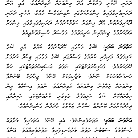
ދަރަނި ދޫކުރި ފަރާތުން އެދޭ މިންވަރަށް ދެވިދާނެއެވެ. އެއީ އޭނާ
ދަރަނިވެރިވެފައިވާ މިންވަރުކަމުގައި ނުވިނަމަވެސް މެއެވެ. އެހެނީ ދަރަނި
ދޫކުރިފަރާތުން އެދޭ މިންވަރު ހަވާލުކުރުމުން ދަރަނިވެފައިވެފައި މިންވަރު
އަދާކުރުމުގެ ޒިންމާއިން ބަރީއަވުމުގެ މަޤްޞަދު ޙާޞިލުވާނެތީއެވެ.
ހަތްވަނަ ބަޔަކީ:
ﷲގެ މަހުގައި ހޭދަކުރުމުގެ ބައެވެ. އެއީ ﷲގެ
ކަލިމަފުޅު މަރިވެރި ކުރުމުގެ ޤަޞްދުގައި ﷲގެ މަގުގައި ޖިހާދު ކުރުމަށް
ހޭދަކުރުމެވެ. ޤައުމިއްޔަތަށްޓަކައި ނުވަތަ ޢަޞަބިއްޔަތައްޓަކައި ކުރާ
ހަނގުރާމައަކަށް ނޫނެވެ. މުޖާހިދަކަށް އޭނާގެ ޖިހާދަށް ބޭނުންވާ
މިންވަރަށް ޒަކާތުން މިންވަރެއް ދެވިދާނެއެވެ. ނުވަތަ އިސްލާމް ދީން
ހިމާޔަތްކޮށް ﷲގެ ކަލިމަފުޅު މަތިވެރި ކުރުމަށްޓަކައި، ހަތިޔާރާއި
ޖިހާދުކުރުމަށް ބޭނުންވާ ސާމާނު ޒަކާތުގެ މުދަލުން ގަނެވިދާނެއެވެ.
އަށްވަނަ ބަޔަކީ:
ދަތުރުވެރިންނެވެ. އެއީ އޭނާގެ އަތުގައިވާ މުދާތައް
ހުސްވުމުގެ ސަބަބުން ދަތުރު މެދުކެނޑިފައިވާ ދަތުރުވެރިޔާއެވެ. އޭނާގެ