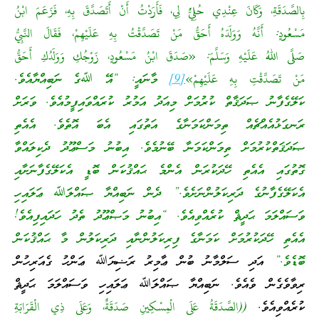
بِالصَّدَقَةِ، وَكَانَ عِنْدِي حُلِيٌّ لِي، فَأَرَدْتُ أَنْ أَتَصَدَّقَ بِهِ، فَزَعَمَ ابْنُ
مَسْعُودٍ: أَنَّهُ وَوَلَدَهُ أَحَقُّ مَنْ تَصَدَّقْتُ بِهِ عَلَيْهِمْ، فَقَالَ النَّبِيُّ
صَلَّى اللهُ عَلَيْهِ وَسَلَّمَ: «صَدَقَ ابْنُ مَسْعُودٍ، زَوْجُكِ وَوَلَدُكِ أَحَقُّ
مَنْ تَصَدَّقْتِ بِهِ عَلَيْهِمْ»
[9]
މާނައީ: “އޭ ﷲގެ ނަބިއްޔާއެވެ.
ކަލޭގެފާނު ޞަދަޤާތް ކުރުމަށް މިއަދު އަމުރު ކުރައްވައިފީމުއެވެ. ވަރަށް
ރަނގަޅުއެއްޗެއް ތިމަންކަމަނާގެ އަތުގައި އެބަ އޮތެވެ. އެއެތި
ޞަދަޤަތްކުރުމަށް ތިމަންކަމަނާ ބޭނުމެވެ. އިބުނު މަސްޢޫދު ދެކިލައްވާ
ގޮތުގައި އެއެތި ހޭދަކުރަން އެންމެ ޙައްޤުކަން ބޮޑީ އެކަލޭގެފާނަށާއި
އެކަލޭގެފާނުގެ ދަރިކަލުންނަށެވެ.” ދެން ނަބިއްޔާ ޞައްލަﷲ ޢަލައިހި
ވަސައްލަމަ ޙަދީޘް ކުރެއްވިއެވެ. “އިބުނު މަޞްޢޫދު ތެދު ހަދައިފިއެވެ!
އެއެތި ހޭދަކުރުމަށް ކަމަނާގެ ފިރިކަލުންނާއި ދަރިކަލުން މާ ޙައްޤުކަން
ބޮޑެވެ.”
އަދި ސަލްމާނު ބުން ޢާމިރު ރަޟިޔަﷲ ޢަންހު ގެއަރިހުން
ރިވާވެގެން ވެއެވެ. ނަބިއްޔާ ޞައްލަﷲ ޢަލައިހި ވަސައްލަމަ ޙަދީޘް
ކުރެއްވިއެވެ.
((الصَّدَقَةُ عَلَى الْمِسْكِينِ صَدَقَةٌ، وَعَلَى ذِي الْقَرَابَةِ