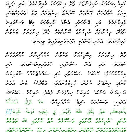
ކައިވެނިކުރުމަށް، ކައިވެންޏަށް ފުދޭ މިންވަރަށް ދެވިދާނެއެވެ. އަދި ފަޤީރު
ކިޔަވާ ކުއްޖާއަށް، އޭނާއަށް ބޭނުންވާ މިންވަރަށް ފޮތް ގަތުމަށްޓަކައި
ދެވިދާނެއެވެ. އަދި އޭނާއަށާއި އެނާގެ ޢާއިލާއަށް، ލިބޭ މުސާރައިން
ނުފުދޭ މީހުންނަށް އެމީހުންގެ ބޭނުންތައް ފުދޭ މިންވަރަށް ޒަކާތުން
ދެވިދާނެއެވެ. އެހެނީ އޭނާއަކީ ޙާޖަތްތެރިވެފައިވާ މީހެކެވެ.
ފުދޭ މިންވަރަށް ލިބޭމީހާއަށް ޒަކާތުން ބައެއްދިނުން ހުއްދަވެގެން
ނުވެއެވެ. އެއީ އެނާ ސަލާންޖެހި ކަމުގައިވިޔަސްމެއެވެ. އަދި
ކިއެއްހެއްޔެވެ! އޭނާއަށް ނަޞޭޙަތްދީ އަދި ސަލާންޖެހުމުގެ ނުބައިކަން
ބުނެދީ އިންޛާރު ކުރުން ވާޖިބުވާނެއެވެ. ޢަބްދުﷲ ބުން ޢުމަރު
ރަޟިޔަﷲ ޢަންހުގެ އަރިހުން ރިވާވެގެން ވެއެވެ. ނަބިއްޔާ ޞައްލަﷲ
ޢަލައިހި ވަސައްލަމަ ޙަދީޘް ކުރެއްވިއެވެ.
«لَا تَزَالُ الْمَسْأَلَةُ
بِأَحَدِكُمْ حَتَّى يَلْقَى اللهَ، وَلَيْسَ فِي وَجْهِهِ مُزْعَةُ لَحْمٍ»
[1]
މާނައީ “އެމީހެއްގެ މޫނުގައި މަސްކޮޅެއް ނުވާ ޙާލުގައި ﷲ ތަޢާލާއާ
ބައްދަލުވެއްޖައުމަށް ދާންދެން ތިޔަބައިމީހުންކުރެ މީހަކު ސަލާންޖެހުންމަތީ