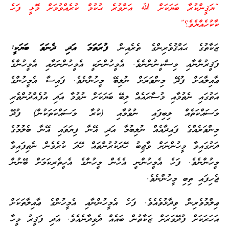
“ޔަޤީންކުރާ ބަޔަކަށް ﷲ އަށްވުރެ ޙުކުމް ކުރެއްވުމަށް މޮޅީ ފަހެ
ކާކުހެއްޔެވެ؟”
ޒަކާތުގެ ޙައްޤުވެރިންގެ ތެރެއިން
ފުރަތަމަ އަދި ދެނަވަ ބަޔަކީ:
ފަޤީރުންނާއި މިސްކީނުންނެވެ. އެމީހުންނަކީ އެމީހުންނަށާއި އެމީހުންގެ
ޢާއިލާއަށް ފުދޭ މިންވަރަށް ނުލިބޭ މީހުންނެވެ. ފައިސާ އެމީހުންގެ
އަތުގައި ނެތުމާއި މުސާރައެއް ލިބޭ ބަޔަކަށް ނުވުމާ އަދި އުފެއްދުންތެރި
މަސައްކަތެއް ލިބިފައި ނުވުމާއި (ކުރާ މަސައްކަތަކުން) ފުދޭ
މިންވަރެއްގެ ފައިދާއެއް ނުލިބުމާ އަދި އޭނާ ފިޔަވައި އޭނާ ބެލުމުގެ
ދަށުގައިވާ މީހުންނަށް ވާޖިބު ހޭދަކުރުންތައް ހޭދަ ކުރެވެން ނެތިފައިވާ
މީހުންނެވެ. ފަހެ އެމީހުންނީ އެހެން މީހުންގެ އެހީތެރިކަމަށް ބޭނުން
ޖެހިފައި ތިބި މީހުންނެވެ.
ޢިލްމުވެރިން ވިދާޅުވެއެވެ. ފަހެ އެމީހުންނާއި އެމީހުންގެ ޢާއިލާތަކަށް
އަހަރަކަށް ފުދޭވަރަށް ޒަކާތުން ބައެއް ދެވިދާނެއެވެ. އަދި ފަޤީރު މީހާ