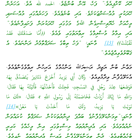
ހޭދަ ކޮށްފިއެވެ.” ފަހެ، އޭނާ ބުންޏެވެ. الحمد لله އެވެ. އަހަރެން
ހޭދަކުރީ މުއްސަންޖަކަށެވެ. އަދި ބުނެވެއެވެ. ފަހަރެއްގައި މުއްސަނދި
މީހާއަށް ހެޔޮވިސްނިގެން ﷲގެ މަގުގައި ހޭދަކުރަން ފަށައިފާނެއެވެ.”
އަދި އިމާމު މުސްލިމްގެ ރިވާޔަތުގައި ވެއެވެ. ((أَمَّا صَدَقَتُكَ فَقَدْ
تُقُبِّلَتْ))
[13]
މާނައީ: “ފަހެ ތިބާގެ ޞަދަޤާތާމެދު ދަންނައެވެ. އެ
ޤަބޫލުވެވިއްޖެއެވެ.”
މަޢްނު ބުން ޔަޒީދު ރަޟިޔަﷲ ޢަންހުމާގެ އަރިހުން ރިވާވެގެންވެއެވެ.
އެކަލޭގެފާނު ވިދާޅުވިއެވެ.
وَكَانَ أَبِي يَزِيدُ أَخْرَجَ دَنَانِيرَ يَتَصَدَّقُ بِهَا،
فَوَضَعَهَا عِنْدَ رَجُلٍ فِي المَسْجِدِ، فَجِئْتُ فَأَخَذْتُهَا، فَأَتَيْتُهُ بِهَا فَقَالَ:
وَاللَّهِ مَا إِيَّاكَ أَرَدْتُ، فَخَاصَمْتُهُ إِلَى رَسُولِ اللَّهِ r، فَقَالَ: «لَكَ مَا
نَوَيْتَ يَا يَزِيدُ، وَلَكَ مَا أَخَذْتَ يَا مَعْنُ»
[14]
މާނައީ:”ތިމަންކަލޭގެފާނުގެ ބައްޕަ ދީނާރުތަކަކުން ޞަދަޤާތް ކުރައްވަން
ނެރުއްވައެވެ. އަދި އެދީނާރުތައް މިސްކިތުގައި އިން މީހެއްގެ ކައިރީ
ބެހެއްޓެވިއެވެ. ދެން ތިމަންކަލޭގެފާނު އައިސް އެދީނާރުތައް ނެގީމެވެ.