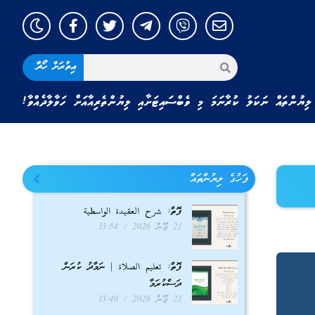
އިތުރަށް ހޯދާ
ލިޔުންތައް ނަކަލު ކުރާނަމަ މި ވެބްސައިޓަށާއި ލިޔުންތެރިއާއަށް ހަވާލާދެއްވާ!
ފަހުގެ ލިޔުންތައް
ފޮތް: شرح العقيدة الواسطية
21 ޖޫން 2026
13:54
ފޮތް: تعليم الصلاة | ނަމާދު ކުރަން
ދަސްކުރަމާ
21 ޖޫން 2026
13:40