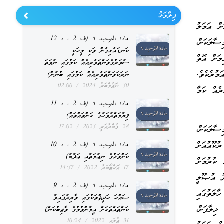
ފިލާވަޅު
ށް ޢަމަލު
مادة التوحيد ٦ (ف 2 ، د 12 –
ސާލަކަށް،
ކަނޑައެޅިގެން ވަކި މީހަކީ
މަށް އޮތް
ސުވަރުގެވަންތަވެރިއެއް ކަމުގައި ނުވަތަ
މުރެކެވެ.
ނަރަކަވަންތަވެރިއެއް ކަމުގައި ބުނުން)
30 ނޮވެމްބަރު 2024
02:00
ރެއް ކަމާ
مادة التوحيد ٦ (ف 2 ، د 11 –
ޤިޔާމަތްދުވަހުގެ ކަންތައްތައް)
28 ފެބްރުއަރީ 2023
17:02
ސާލަކަށް،
ުކޫޢުއަށް
مادة التوحيد ٦ (ف 2 ، د 10 –
ކަށްވަޅުގެ ނިޢުމަތާއި ޢަޛާބު)
 ކުރުމަށް
17 އޮކްޓޯބަރު 2022
14:37
ދު އުޞޫލީ
مادة التوحيد ٦ (ف 2 ، د 9 –
ާލަތުގައި
ޞައްޙަ ޙަދީޘްތަކުގައި ވާރިދުފައިވާ
ޚިލާފަށް،
ކަންތައްތަކަށް އީމާންވުމުގެ ވާޖިބުކަން)
31 ޖުލައި 2022
10:24