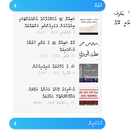
ޚުޠުބާ
 يَطُوفَ
ނަބިއްޔާ ﷺ އެކަލޭގެފާނުގެ އުންމަތަށްޓަކައި
އަކީ އޭގެ
ބިރުފުޅުގެން ވަޑައިގެންނެވި ކަންތައްތައް
5 ފެބްރުއަރީ 2023
18:45
މާތް ނަބިއްޔާ ﷺ ގެ ވަދާޢީ ޚުތުބާގެ
އުސްއަލިތައް
21 ޖުލައި 2021
23:12
ﷲ ގެ ގެކޮޅުތައް މަތިވެރިކުރުން
4 އޭޕްރިލް 2021
23:07
މުސްލިކަމު އޭނާގެ އަޚުންގެ މައްޗަށް
އަދާކޮށްދޭންޖެހޭ ޙައްޤުތައް
22 ޑިސެމްބަރު 2018
00:00
ކުޑަކުދިން