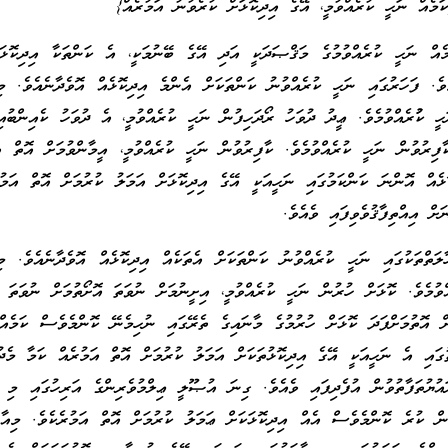
ަމެއް ނަހީ ކުރެއްވުމީ، އޭގެ އިދިކޮޅަށް ކުރެވުނު އަމުރެއް}
ެއް ނަހީ ކުރެއްވުމުގެ މަޤްޞަދަކީ އަދި އޭގެ ބޭނުމަކީ، އެ ކަންތަކާ އިދިކޮޅަ
ެވެ. ފަހަރުގައި ނަހީ ކުރެއްވުނު ކަންތަކަށް އެންމެ އިދިކޮޅެއް އޮވެދާނެއެވެ. މި
ީ ކުުރެއްވުމެވެ. ޢީދު ދުވަހު ރޯދަހިފުން ނަހީ ކުރެއްވުމީ، އެ ދުވަހު ކެއިންބުއި
ކާފިރުވުން ނަހީ ކުރެއްވުމެވެ. ކާފިރުވުން ނަހީ ކުރެއްވުމީ، އީމާންވުމަށް އޮތް އަ
ޅެއް އޮންނަ ކަންކަމުގައި ނަހީއަކީ އޭގެ އިދިކޮޅަށް އަމަލު ކުރުމަށް އޮތް އަމު
ށް އިއްތިފާޤުވެވިފައި ވެއެވެ.
ލަތްތަކުގައި ނަހީ ކުރެއްވުނު ކަންތަކަށް އެތަކެއް އިދިކޮޅެއް އޮވެދާނެއެވެ. މި
ވުމެވެ. ކޮޅަށް ހުރުން ނަހީ ކުރެއްވުމީ، އިށީނުމަށް ނުވަތަ އޮށޯތުމަށް ނުވަތަ ރ
ް އޮތުމަށްފަދަ ކޮޅަށް ހުރުމުގެ މާނައިގެ ތެރޭގައި ނުހިމެނޭ ކޮންމެވެސް ކަމެއް
ުގައި އެ ނަހީއަކީ އޭގެ އިދިކޮޅުތަކަށް އަމަލު ކުރުމަށް އޮތް އަމުރެއް ކަމާ މެ
ައުޔުތަފާތުވުން އުފެދިފައި ވެއެވެ. ގިނަ އުޞޫލީ ޢިލްމުވެރިންގެ އަރިހުގައި މި ހ
ުން ކުރެ ކޮންމެވެސް އެއް އިދިކޮޅަކަށް ޢަމަލު ކުރުމަށް އޮތް އަމުރެކެވެ. މިއާ 