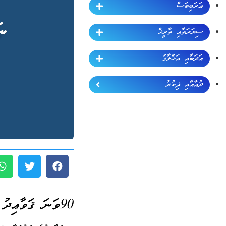
ޢަރަބިބަސް
ސިޔަރަތާއި ތާރީޚް
އަދަބާއި އަޚްލާޤު
ދުޢާއާއި ޛިކުރު
90ވަނަ ޤަވާޢިދު (ޖުމްލަ 189):