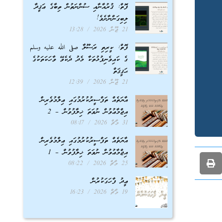
ފޮތް: ޤުރުއާނާއި ސުންނަތުން ތިބާގެ ޢަޤީދާ
ލިބިގަންނާށެވެ!
21 ޖޫން 2026
13:28
ފޮތް: ކީރިތި ރަސޫލާ صلى الله عليه وسلم
ގެ ކައިވެނިފުޅުތަކާ މެދު ދެކެވޭ ވާހަކަތަކުގެ
ޙަޤީޤަތް
21 ޖޫން 2026
12:39
އާޔަތެއް ތަފްސީރުކުރުމުގައި ޢިލްމުވެރިން
އިޖްމާޢުވުން ނުވަތަ ޚިލާފުވުން – 2
31 މާޗް 2026
08:17
އާޔަތެއް ތަފްސީރުކުރުމުގައި ޢިލްމުވެރިން
އިޖްމާޢުވުން ނުވަތަ ޚިލާފުވުން – 1
25 މާޗް 2026
08:22
ޢީދު ފާހަގަކުރުން
19 މާޗް 2026
16:23