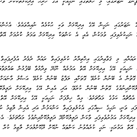
ފީންގެ ނަޒަރުގައި، މި ހާލަތުގައި ނަހީއަކީ އޭގެ ހުރިހާ އިދިކޮޅުތަކަކަށް ވެސ
ީގެ ނަޒަރުގައި ނަހީން އޭގެ އިދިކޮޅަށް ވަކި ޙުކުމެއް ނުއިއްވައެވެ. އެހެންކަ
ް ނަހީކުރެވިފައި ވުމަކުން، އެއީ އެ ކަންތަކާ އިދިކޮޅަށް ޢަމަލު ކުުރުމަށް އޮތް
 ރައުޔާއި މި ޤަވާޢިދުގައި އިޚްތިޔާރު ކުރެވިފައިވާ ރައުޔާ ދެމެދު އުފެދިފައިވާ 
، ނަހީއަކީ އޭގެ އިދިކޮޅަށް އޮތް އަމުރެއް ނޫނޭ ވިދާޅުވާ ބޭފުޅުން ބައްލަވާފ
ގޮތުން އެ ބޭނުން ކުރެވޭ ގޮތަށާއި ލަފްޒު ބޭނުން ކުރެވޭ އަޞްލު މާނައަށް 
ުކޮށްދިނުމުގެ ގޮތުން ބޭނުން ކުރެވޭ، އަދި އެއިން އޭގެ އިދިކޮޅަށް ދަލީލުކޮށ
ެއްޗެއް ކަމުގެ މައްޗަށެވެ. މިއާ ޚިލާފަށް، ނަހީއަކީ އޭގެ އިދިކޮޅަށް އޮތް 
ާފައި ވަނީ، ނަހީގެ ޞީޣާގައި އެކުލެވިފައިވާ ކަންކަމުން އަދި އެއިން ލާޒިމު ކު
ިދިކޮޅަށް އަމުރުވެވިފައި ވާކަން ދަލީލުކޮށްދޭ ދަލީލުކޮށްދިނުމުގެ މައްޗަށެވެ. އެހެ
ށް އޮތް އަމުރަކީ، ނަހީ ކުރެއްވުނު ކަންތައް ނުކޮށް ދޫކޮށްލުމަށް ލާޒިމު ކުރާ ކ