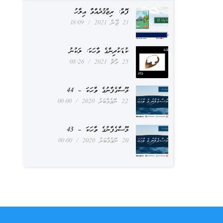
ފޮތް: ރިޒްޤުދެއްވާ އިލާހު
21 ޖޫން 2021
18:09
ކުޑަކުދިންގެ ވާހަކަ: ލަކުނު
25 މާޗް 2021
08:26
މޫސާގެފާނުގެ ވާހަކަ – 44
22 ނޮވެމްބަރު 2020
00:00
މޫސާގެފާނުގެ ވާހަކަ – 43
20 ނޮވެމްބަރު 2020
00:00