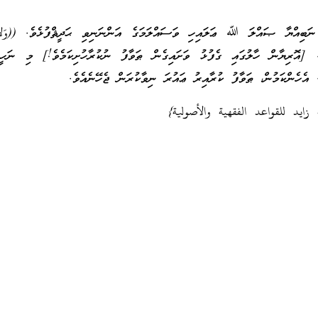
ނަބިއްޔާ ޞައްލަ ﷲ ޢަލައިހި ވަސައްލަމަގެ އަންނަނިވި ޙަދީޘްފުޅެވެ. ((وَلاَ
ާނައީ: [އޮރިޔާން ހާލުގައި ގެފުޅު ވަށައިގެން ޠަވާފު ނުކުރާހުށިކަމެވެ!] މި ނަހީ
. އެހެންކަމުން، ޠަވާފު ކުރާއިރު ޢައުރަ ނިވާކުރަން ޖެހޭނެއެވެ.
 زايد للقواعد الفقهية والأصولية}