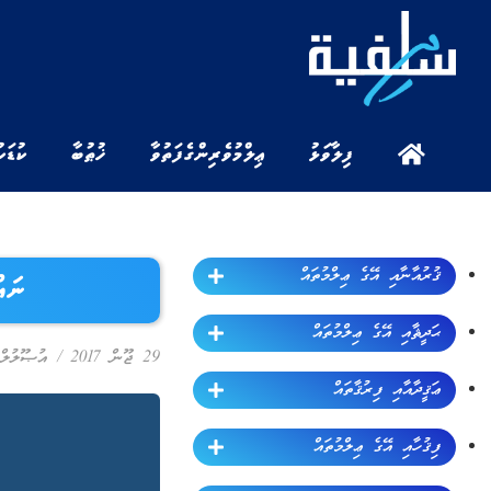
ފިލާވަޅު
ޢިލްމުވެރިންގެ ފަތުވާ
ޚުޠުބާ
ކުޑަކ
ޤުރުއާނާއި އޭގެ ޢިލްމުތައް
ނައ
ޙަދީޘާއި އޭގެ ޢިލްމުތައް
29 ޖޫން 2017
/
އުޞޫލުލް 
ޢަޤީދާއާއި ފިރުޤާތައް
ފިޤުހާއި އޭގެ ޢިލްމުތައް