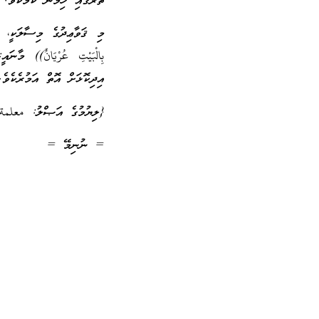
ތެރޭގައި ހިމެނޭ ކަމެކެވެ.
މި ޤަވާޢިދުގެ މިސާލަކީ، 
بِالْبَيْتِ عُرْيَانٌ)) މ
އިދިކޮޅަށް އޮތް އަމުރެކެވެ
{ލިޔުމުގެ އަޞްލު: معلمة
= ނުނިމޭ =