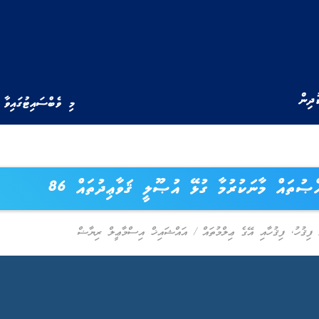
ުދިން
މި ވެބްސައިޓުގައިވާ 
ްޞުތައް މާނަކުރުމާ ގުޅޭ އުޞޫލީ ޤަވާޢިދުތައް 86
ފިޤުހު
,
ފިޤުހާއި އޭގެ ޢިލްމުތައް
/
އައްޝައިޚް އިސްމާޢީލް ރިޔާޟް