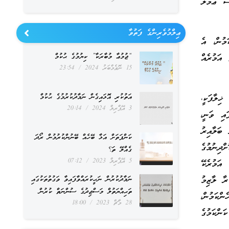
ް ޢަމަލު
ޢިލްމުވެރިންގެ ފަތުވާ
މުން، އެ
“ޖުމުޢާ މުބާރަކާ” ކިޔުމުގެ ޙުކުމް
 އަމުރެއް
15 ނޮވެމްބަރު 2024
23:54
ޚިލާފަކީ،
އަތުކުރި އޮޅައިގެން ނަމާދުކުރުމުގެ ޙުކުމް
3 އޭޕްރިލް 2024
20:14
ައި ވަނީ،
ބަލާއިރު
ކަންފަތަށް އަޅާ ބޭހެއް ބޭނުންކުރުމުން ރޯދަ
ްދިނުމުގެ
ގެއްލޭ ތަ؟
5 އޭޕްރިލް 2023
07:12
އަމުރެކޭ
ރާ ލާޒިމު
ނަމާދުކުރުން ނަހީކުރައްވާފައިވާ ވަގުތުތަކުގައި
ތަޙިއްޔަތުލް މަސްޖިދުގެ ސުންނަތް ކުރުން
ންކަމުން،
28 މާޗް 2023
18:00
ަންކަމުގެ