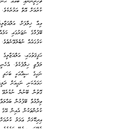
ޡާހިރީންނާއި ބައެއް ޙަނަ
ކުރުމަށް އޮތް އަމުރެކެވެ.
މިއާ ޚިލާފަށް، އަލްޣަޒާލ
ބޭފުޅާގެ ނަޒަރުގައި ކަމެއ
ކަމުގައެއް ނުބެލެވޭނެތެވެ.
ޙަޤީޤަތުގައި، އަލްޣަޒާލީގެ
ލަފްޒީ ޚިލާފެކެވެ. އެހެނީ
ނަހީގެ ޞީޣާއަކީ ބަހަވީ 
ހަމައެކަނި ނަހީއަށް ދަލީލ
ގޮތުން ބޭނުން ނުކުރެވޭ އ
ވިދާޅުވާ ބޭފުޅުން ބައްލަވ
ކުރުންތަކުން އެއިން އޭގެ އ
އިދިކޮަޅަށް ޢަމަލު ކުރުމަ