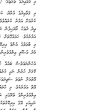
މި ޤަވާޢިދުގެ ތަރުޖަމާ: {ކ
މި ޤަވާޢިދުގެ މުރާދު: ކަމ
ކުރުމަށް އަމުރު ކުރެއްވުމ
ޢީދު ދުވަހު ރޯދަހިފުން ނަހ
އަމުރެކެވެ. ހަމައެގޮތަށް، 
މި ބާވަތުގެ އެންމެ އިދިކޮ
މެދު އުޞޫލީ ޢިލްމުވެރިންނަ
އެހެންނަމަވެސް، ބައެއް ހާ
ކޮޅަށް ހުރުން ނަހީ ކުރެއް
އޮތުމަށް ނުވަތަ ސަޖިދައަށ
އޮތް އަމުރެކެވެ. މި ހާލަތ
ޢިލްމުވެރިންގެ ތެރޭގައި ރ
ނަހީއަކީ އޭގެ އިދިކޮޅުތަކ