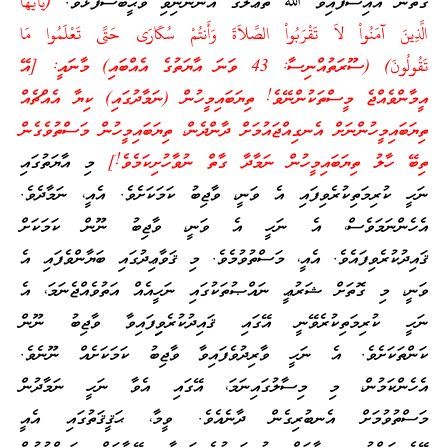
ގޮތުން އައިސްފައިވާ ﷲ ތަޢާލާގެ އަންނަނިވި ވަޙީބަސްފުޅެވެ.
(يَأَيُّهَا
الَّذِينَ آمَنُواْ لاَ تَقْرَبُواْ الصَّلاَةَ وَأَنتُمْ سُكَارَى حَتَّى تَعْلَمُوا مَا
تَقُولُونَ) (ސޫރަތުއްނިސާ: 43 ވަނަ އާޔަތުގެ އެއްބައި) މާނައީ: [އޭ
އީމާންވެއްޖެ މީސްތަކުންނޭވެ! ތިޔަބައިމީހުން (ނަމާދުގައި) ކިޔާ އެއްޗެއް
ތިޔަބައިމީހުންނަށް އެނގިއްޖައުމަށް ދާންދެން، ތިޔަބައިމީހުން މަސްތުވެގެން
ތިބޭ ހާލު ތިޔަބައިމީހުން ނަމާދާ ގާތް ނުވާހުށިކަމެވެ!]
މި އާޔަތުގައި
ނަހީ ކުރިމަތިކުރެވިފައި އެ ވަނީ، ވާޖިބު ކަމަކަށެވެ. އެއީ، ނަމާދެވެ.
އެހެންނަމަވެސް، އެ ނަހީ އެ ވަނީ، ވާޖިބު ނޫން ކަމަކަށް
ޤައިދުކުރެވިފައެވެ. އެއީ، މަސްތުވުމެވެ. މި ޤަވާޢިދުގައި ބަޔާންވެފައި އެ
ވަނީ، މި ގޮތަށް ޝަރުޢީ ނައްޞުތަކުގައި ނަހީއެއް އަތުވެއްޖެނަމަ، އެ
ނަހީ ކުރިމަތިކުރެވޭނީ އޭގައި ޤައިދުކުރެވިިފައިވާ ވާޖިބު ނޫން
ކަންތަކަށެވެ. އެ ނަހީ ވާރިދުވެފައިވާ ވާޖިބު ކަމަކަށެއް ނޫނެވެ.
އެހެންކަމުން، މި މިސާލުގައިނަމަ، އޭގައި އެވާ ނަހީ ނަމާދުން
މަސްތުވުމަށް އެނބުރިގެން ދާނެއެވެ. ވީމާ، ޙަޤީޤަތުގައި އެއީ