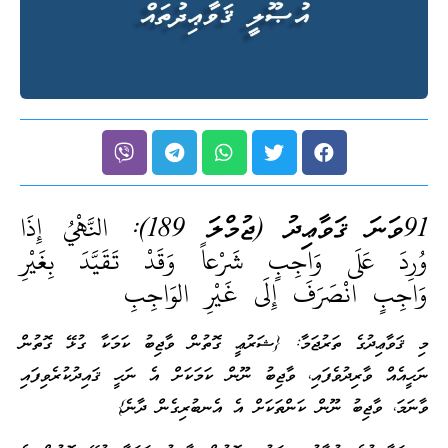
91ވަނަ ޤަވާޢިދު (ޖުމްލަ 189):
النَّهْيُ إِذَا
وُرِدَ عَلَى وَاجِبٍ شَرْعاً وَقَدْ تَقَيَّدَ بِغَيْرِ
وَاجِبٍ انْصَرَفَ إِلَى غَيْرِ الوَاجِبِ
މި ޤަވާޢިދުގެ ތަރުޖަމާ: {ޝަރުޢީ ގޮތުން ވާޖިބު ކަމަކާ ގުޅޭ ގޮތުން
ނަހީއެއް ވާރިދުވެފައި، ވާޖިބު ނޫން ކަމަކަށް އެ ނަހީ ޤައިދުކުރެވިފައި
ވާނަމަ، ވާޖިބު ނޫން ކަންތަކަށް އެ އެނބުރިގެން ދާނެ}