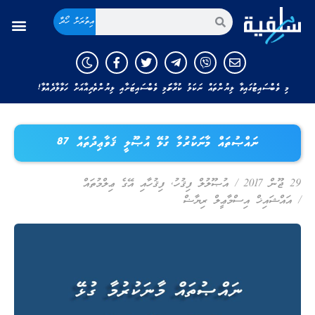
އިތުރަށް ހޯދާ
މި ވެބްސައިޓުގައިވާ ލިޔުންތައް ނަކަލު ކުރާނަމަ މި ވެބްސައިޓަށާއި ލިޔުންތެރިއާއަށް ހަވާލާދެއްވާ!
ނައްޞުތައް މާނަކުރުމާ ގުޅޭ އުޞޫލީ ޤަވާޢިދުތައް 87
29 ޖޫން 2017
/
އުޞޫލުލް ފިޤުހު
,
ފިޤުހާއި އޭގެ ޢިލްމުތައް
/
އައްޝައިޚް އިސްމާޢީލް ރިޔާޟް