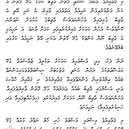
މި ޤަވާޢިދުގެ މުރާދު: ޝަރުޢީ ގޮތުން ވާޖިބު ކަމަކާ ގުޅޭ ގޮތުން އެ
ކަން މަނާކުރެވިގެން ނަހީއެއް އަތުވެފައި ވާއިރު، އެ ނަހީ އޮތީ އެ
ވާޖިބާ ގުޅިފައިވާ އެހެންނަމަވެސް ވާޖިބުގެ ޙުކުމަށް ނުވަންނަ
ކޮންމެވެސް އެހެން ކަމަކަށް ޤައިދުކުރެވިފައި ކަމަށް ވާނަމަ، އެ ނަހީއަކީ
އެ ވާޖިބު ނޫން ކަންތަކާ ގުޅޭ ގޮތުން އެކަނި އޮތް ނަހީއެއް ކަމުގައި
ބެލެވޭނެތެވެ.
ދެން ފަހެ، މިއީ، މުސްތަޙީލު ކަމަކަށް ތަކުލީފު ޖެއްސެވުމާ ގުޅޭ
މައުޟޫޢުތަކުގެ ދަށުން ޙަނަފީ މަޒުހަބަށް ނިސްބަތްވެވަޑައިގަންނަވާ
ބައެއް ޢިލްމުވެރިން ގެންނަވާފައިވާ ޤަވާޢިދެކެވެ. މި ޤަވާޢިދު ޚާއްޞަ
ވަނީ، އަޞްލުގައި ވާޖިބު ބައެއް ޢަމަލުތަކާ ގުޅޭ ގޮތުން ވާރިދުވެފައިވާ،
އެހެންނަމަވެސް ވާޖިބު ނޫން ކަމަކަށް ޤައިދުކުރެވި (ހިފެހެއްޓިފައިވާ އަދި
ހަނިކުރެވިފައިވާ) ނަހީއަށެވެ.
މި ޤަވާޢިދުގެ މިސާލަކީ، މަސްތުވެ ހުރި ހާލު ނަމާދު ކުރުމާ ގުޅޭ