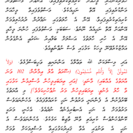
ހޭވެރިކަންހުރި މީހާއަށް ކުރިމަތިކުރެވިފައިވާ، އޭނާއަށް މަސްތުވުން
މަނާކުރެވިފައި އޮތް ނަހީއެކެވެ. މަސްތުވެފައިވާ މީހާއަށް
ކުރިމަތިކުރެވިފައިވާ، އޭނާ އެ ހާލަތުގައި ނަމާދުން ދުރުހެލިވުމަށް
އޭނާއަށް އޮތް ނަހީއެއް ނޫނެވެ. ސަބަބަކީ، މަސްތުވެފައި ހުންނަ މީހާއީ
އޭނާ އެ ހުރި ހާލަތުގެ އަޞްލަށް ބަލާއިރު ޝަރުޢީ އެންގެވުން
އަމާޒުކުރެވޭނޭ މީހަކު ކަމުގައި ވެސް ނުވާނެތީއެވެ.
އަދި މިސާލަކަށް، ﷲ ތަޢާލާގެ އަންނަނިވި ވަޙީބަސްފުޅެވެ.
(وَلاَ
تَمُوتُنَّ إِلاَّ وَأَنتُم مُّسْلِمُونَ) (ސޫރަތު އާލު ޢިމްރާން: 102 ވަނަ
އާޔަތުގެ އެއްބައި) މާނައީ: [އަދި ތިޔަބައިމީހުން މުސްލިމުން ކަމުގައި
ވާ ހާލު މެނުވީ، ތިޔަބައިމީހުން މަރު ނުވާހުށިކަމެވެ!]
މި އާޔަތުގެ
ބޭރުފުށުން އެ ފެންނަނީ މަރުވުން ނަހީ ކުރައްވާފައެވެ. އެހެންނަމަވެސް،
މަރުވުމަށް އެ ނަހީ އެނބުރިގެނެއް ނުދެއެވެ. އެހެނީ، މަރަކީ
ކޮންމެހެންވެސް ކުރިމަތި ވާނޭ ވާޖިބު ކަމެކެވެ. އެހެންނަމަވެސް، އެ
ނަހީ އެ ތަނުގައި އެވާ ޤައިދުކަމުގައިވާ މުސްލިމަކަށް ވުމަށް