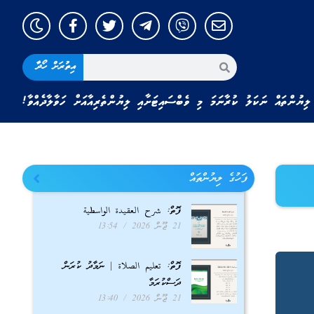
އިތުރަށް ހޯދާ
ލިޔުންތައް ނަކަލު ކުރާނަމަ މި ވެބްސައިޓަށާއި ލިޔުންތެރިއާއަށް ހަވާލާދެއްވާ!
ފަހުގެ ލިޔުންތައް
ފޮތް: شرح العقيدة الواسطية
21 ޖޫން 2026
13:54
ފޮތް: تعليم الصلاة | ނަމާދު ކުރަން
ދަސްކުރަމާ
21 ޖޫން 2026
13:40