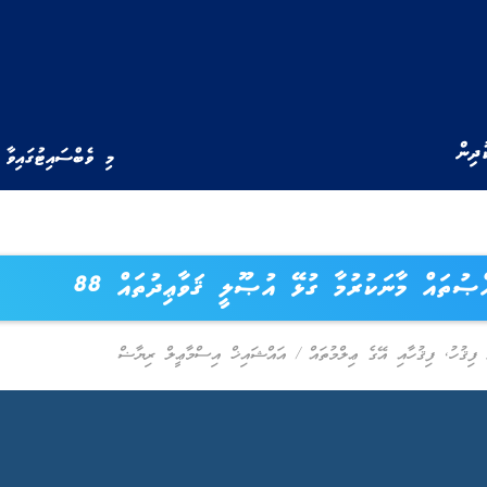
ުދިން
މި ވެބްސައިޓުގައިވާ 
ޞުތައް މާނަކުރުމާ ގުޅޭ އުޞޫލީ ޤަވާޢިދުތައް 88
ފިޤުހު
,
ފިޤުހާއި އޭގެ ޢިލްމުތައް
/
އައްޝައިޚް އިސްމާޢީލް ރިޔާޟް