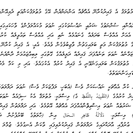
ުޠުލަޤު އެ ޤައިދުކުރާނޭ އެއްޗެއް އަންނަންދެން، އޭގެ މުޠުލަޤުކަންމަތީ ދެމިއޮންނ
ުއާނާއި ސުންނަތުގެ ޝަރުޢީ ނައްޞުތަކުގައި ނުވަތަ މުކައްލަފުންގެ ވާހަކައިގައި
ަ، އެއަށް އެއްވެސް ބަދަލެއް ގެނައުމެއް ނެތި އަދި އެއްވެސް ތައުވީލެއް ކުރުމ
ގެ މުޠުލަޤުކަން މަތީ ބަލައިގަތުން ވާޖިބުވެގެން ވެއެވެ. އެއީ، އެ ޤައިދު ކުރާނޭ
ާނެއް ނުވަތަ ތަނެއްފަދަ ޤައިދެއް ދަލީލެއްގެ ގޮތުގައި ލިބިއްޖައުމަށް ދާންދެނެވ
ގެ މުޠުލަޤުކަން ބަލައިގަނެވޭނީ އެ ޤައިދު ކުރުމާ އެކުގައެވެ. އަދި މި ކަމާ މެ
ައިގަންނަވަތެވެ.
ު ކުރާ އެއްޗަކީ ނައްޞަކަށް ވެސް (އެބަހީ، ލަފްޒަކަށް ވެސް) ނުވަތަ ދަލާލަތަ
ދު ކުރުމުގެ (التَّقْيِيْدُ بِاللَّفْظِ ގެ) މިސާލަކީ، މުޠުލަޤާ އެކު ސިފައެއް ނުވަތ
ޝަރުޠެއް ނުވަތަ އިސްތިޘްނާއެއްފަދަ އެއްޗެއް އޮތުމެވެ. އަދި ދަލާލަތުން ޤައިދު
لَـةِ ގެ) މިސާލަކީ، دَلَالَةُ ظَاهِرِ الـحَال އިން (ހާލަތުގެ ބޭރުފުށުން ދަލ
 ޢުރުފާއި އާދަކާދައިގެ ދަލާލަތުން ޤައިދުކުރެވިފައި ވާކަން އެނގުމެވެ. ޖުމްލަ ގ