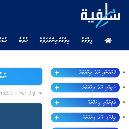
ފިލާވަޅު
ޢިލްމުވެރިންގެ ފަތުވާ
ޚުޠުބާ
ކުޑަކ
ޤުރުއާނާއި އޭގެ ޢިލްމުތައް
ނައް
ޙަދީޘާއި އޭގެ ޢިލްމުތައް
29 ޖޫން 2017
/
އުޞޫލުލް 
ޢަޤީދާއާއި ފިރުޤާތައް
ފިޤުހާއި އޭގެ ޢިލްމުތައް