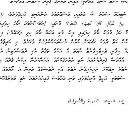
ްޞަ ކުރެވޭ ކޮންމެ އެއްޗަކީ، އެއިން މުޠުލަޤު ޤައިދު ކުރެވޭނޭ އެއްޗެކެވެ.
 ނަބިއްޔާ ޞައްލަ ﷲ ޢަލައިހި ވަސައްލަމަގެ އަންނަނިވި ޙަދީޘްފުޅެވެ. ((مَ
سِتًّا مِنْ شَوَّالٍ كَانَ كَصِيَامِ الدَّهْرِ)) މާނައީ: [ރަމަޟާންމަހު ރޯދަ ހިފައި
ުން ހަތް ދުވަހު ރޯދަ ހިފައިފި މީހާ، މުޅި އަހަރު ރޯދަ ހިފި ފަދައެވެ.] މި 
މަހުން ހަތް ދުވަހު ރޯދައަށް ހުރުން މުސްތަޙައްބުވެގެން ވާކަމެވެ. މި ޙަދީޘުގ
ައް ހިފާނީ ޖެހިޖެހިގެންތޯ ނުވަތަ އެ މަހުގެ ތަފާތު އެކި ދުވަސްމަތިން އެ 
 އެއްވެސް ޤައިދުކުރުމެއް ނެތި މުޠުލަޤުކޮށެވެ. އެހެންކަމުން، އިބްނު ޤުދާމާ ވިދ
ުވަތަ ނިމޭކޮޅު، ޖެހިޖެހިގެން ނުވަތަ އެކި ދުވަސްތައް މަތިން އެ ރޯދަތައް ހި
 ސަބަބަކީ، ޙަދީޘް ވާރިދުވެފައި ވަނީ އެއްވެސް ޤައިދުކުރުމެއް ނެތި މުޠުލަޤުކޮށް
 زايد للقواعد الفقهية والأصولية}