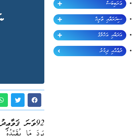
ޢަރަބިބަސް
ސިޔަރަތާއި ތާރީޚް
އަދަބާއި އަޚްލާޤު
ދުޢާއާއި ޛިކުރު
92ވަނަ ޤަވާޢިދު (ޖުމްލަ 189):
يَرِدَ مَا يُقَيِّدُهُ