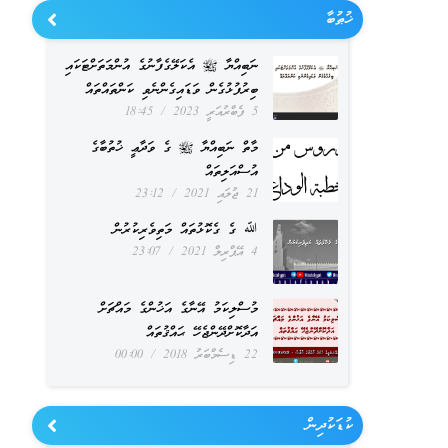
ޚުޠުބާ
ނަބިއްޔާ ﷺ އެކަލޭގެފާނުގެ އުންމަތަށްޓަކައި
ބިރުފުޅުގެން ވަޑައިގެންނެވި ކަންތައްތައް
5 ފެބްރުއަރީ 2023
18:45
މާތް ނަބިއްޔާ ﷺ ގެ ވަދާޢީ ޚުތުބާގެ
އުސްއަލިތައް
21 ޖުލައި 2021
23:12
ﷲ ގެ ގެކޮޅުތައް މަތިވެރިކުރުން
4 އޭޕްރިލް 2021
23:07
މުސްލިކަމު އޭނާގެ އަޚުންގެ މައްޗަށް
އަދާކޮށްދޭންޖެހޭ ޙައްޤުތައް
22 ޑިސެމްބަރު 2018
00:00
ކުޑަކުދިން