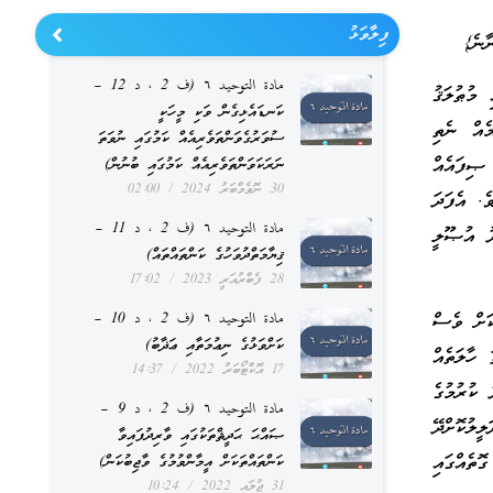
ފިލާވަޅު
ާނެ}
مادة التوحيد ٦ (ف 2 ، د 12 –
 މުޠުލަޤު
ކަނޑައެޅިގެން ވަކި މީހަކީ
ެއް ނެތި
ސުވަރުގެވަންތަވެރިއެއް ކަމުގައި ނުވަތަ
 ޞިފައެއް
ނަރަކަވަންތަވެރިއެއް ކަމުގައި ބުނުން)
30 ނޮވެމްބަރު 2024
02:00
ެ. އެފަދަ
مادة التوحيد ٦ (ف 2 ، د 11 –
ދު އުޞޫލީ
ޤިޔާމަތްދުވަހުގެ ކަންތައްތައް)
28 ފެބްރުއަރީ 2023
17:02
ކަށް ވެސް
مادة التوحيد ٦ (ف 2 ، د 10 –
ކަށްވަޅުގެ ނިޢުމަތާއި ޢަޛާބު)
ަ ހާލަތެއް
17 އޮކްޓޯބަރު 2022
14:37
 ކުރުމުގެ
مادة التوحيد ٦ (ف 2 ، د 9 –
ީލުކޮށްދޭ
ޞައްޙަ ޙަދީޘްތަކުގައި ވާރިދުފައިވާ
ޮތެއްގައި
ކަންތައްތަކަށް އީމާންވުމުގެ ވާޖިބުކަން)
31 ޖުލައި 2022
10:24