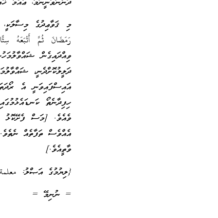
ދަންނަވަނީނަމަ، ޢާއްމު ޚާއ
މި ޤަވާޢިދުގެ މިސާލަކީ،
رَمَضَانَ ثُمَّ أَتْبَعَهُ 
ވިއްދައިގެން ޝައްވާލުމަހ
ދަލީލުކޮށްދެނީ، ޝައްވާލު
އައިސްފައިވަނީ އެ ރޯދަތ
ހިފިދާނެތޯ ކަނޑައެޅުމުގައި
ވެއެވެ. [މަސް ފެށޭކޮޅު ނ
އެއްވެސް ތަފާތެއް ނެތެވެ.
ވާތީއެވެ.]
{ލިޔުމުގެ އަޞްލު: معلمة
= ނުނިމޭ =