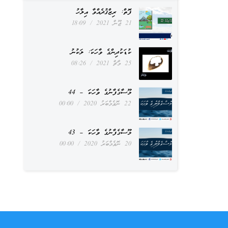
ފޮތް: ރިޒްޤުދެއްވާ އިލާހު
21 ޖޫން 2021
18:09
ކުޑަކުދިންގެ ވާހަކަ: ލަކުނު
25 މާޗް 2021
08:26
މޫސާގެފާނުގެ ވާހަކަ – 44
22 ނޮވެމްބަރު 2020
00:00
މޫސާގެފާނުގެ ވާހަކަ – 43
20 ނޮވެމްބަރު 2020
00:00