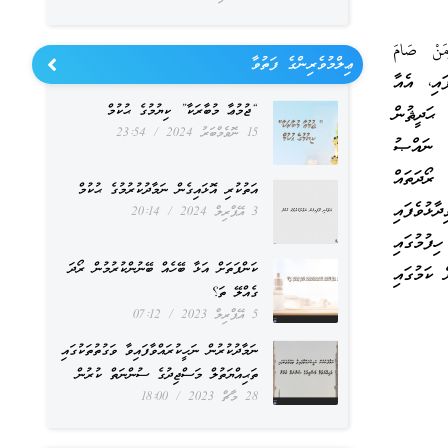
نْ صَامَ
ޢިލްމުވެރިންގެ ފަތުވާ
ފައި، އެއާ
“ޖުމުޢާ މުބާރަކާ” ކިޔުމުގެ ޙުކުމް
ޙަދީޘުން
15 ނޮވެމްބަރު 2024
23:54
ެ ނައްޞު
ރޯދަތައް
އަތުކުރި އޮޅައިގެން ނަމާދުކުރުމުގެ ޙުކުމް
ާޅުވެފައި
3 އޭޕްރިލް 2024
20:14
ފުމުގައި
ކަންފަތަށް އަޅާ ބޭހެއް ބޭނުންކުރުމުން ރޯދަ
 ކަމުގައި
ގެއްލޭ ތަ؟
5 އޭޕްރިލް 2023
07:12
ނަމާދުކުރުން ނަހީކުރައްވާފައިވާ ވަގުތުތަކުގައި
ތަޙިއްޔަތުލް މަސްޖިދުގެ ސުންނަތް ކުރުން
28 މާޗް 2023
18:00