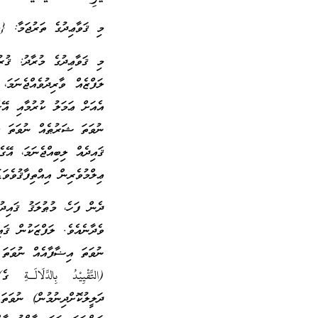
މި ޤަވާޢިދުގެ ތަރުޖަމާ: {މ
މި ޤަވާޢިދުގެ މުރާދު: ޤުރ
ލަފްޒެއް ވާރިދުވެއްޖެނަމ
އެއަށް ޢަމަލު ކުރުމާއި އޭ
ނުވަތަ ޝަރުޠެއް ނުވަތަ ޒަމ
ޤައިދެއް ލިބިއްޖެނަމަ، އޭ
ޢިލްމުވެރިން އިއްތިފާޤުވެވަޑ
ދެން ފަހެ، މުޠުލަޤު ޤައިދ
ވެދާނެއެވެ. ލަފްޒަކުން ޤައި
ނުވަތަ އިޟާފާއެއް ނުވަތަ 
(التَّقْيِيْدُ بِالدَّلَا
ދަލީލުކޮށްދިނުމުން) ނުވަތަ