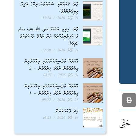
ފޮތް: ޤުރުއާނާއި ސުންނަތުން ތިބާގެ ޢަޤީދާ
ލިބިގަންނާށެވެ!
21 ޖޫން 2026
13:28
ފޮތް: ކީރިތި ރަސޫލާ صلى الله عليه وسلم
ގެ ކައިވެނިފުޅުތަކާ މެދު ދެކެވޭ ވާހަކަތަކުގެ
ޙަޤީޤަތް
21 ޖޫން 2026
12:39
އާޔަތެއް ތަފްސީރުކުރުމުގައި ޢިލްމުވެރިން
އިޖްމާޢުވުން ނުވަތަ ޚިލާފުވުން – 2
31 މާޗް 2026
08:17
އާޔަތެއް ތަފްސީރުކުރުމުގައި ޢިލްމުވެރިން
އިޖްމާޢުވުން ނުވަތަ ޚިލާފުވުން – 1
25 މާޗް 2026
08:22
ޢީދު ފާހަގަކުރުން
19 މާޗް 2026
16:23
 حَتَّى