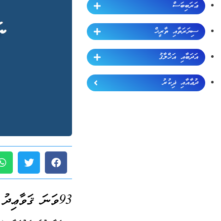
ޢަރަބިބަސް
ސިޔަރަތާއި ތާރީޚް
އަދަބާއި އަޚްލާޤު
ދުޢާއާއި ޛިކުރު
93ވަނަ ޤަވާޢިދު (ޖުމްލަ 189):