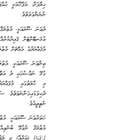
ޚިލާފަށް، މަފްހޫމަކީ ޙުއް
ނުނަންގަވަތެވެ.
ދެވަނަ ސޫރައަކީ، މުޠުލަޤާ
އުޅަނބޮށްޓަށް ޤައިދުކުރުމ
މުޤައްޔަދުގެ މައްޗަށް މުޠު
ތިންވަނަ ސޫރައަކީ، މުޠުލަ
ގުޅޭ ނައްޞުގައި ދެ އަތް ޤ
މި ހާލަތުގައި މުޤައްޔަ
ދެކިވަޑައިގަންނަވަތެވެ. ސ
ނެތީތީއެވެ.
ހަތަރުވަނަ ސޫރައަކީ، މުޠުލަ
މުޠުލަޤު ނެގުމޭ ބުނެވިއް
[رَقَبَة] (އަޅެއް) މި ލަފ