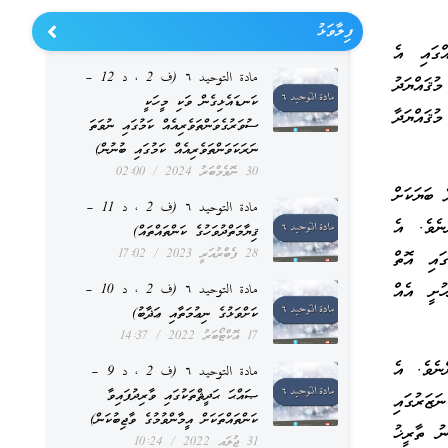
ފިލާވަޅު
ްގައި އެ
مادة التوحيد ٦ (ف 2 ، د 12 –
ުޤައްޔަދު
ކަނޑައެޅިގެން ވަކި މީހަކީ
ުޤައްޔަދާ
ސުވަރުގެވަންތަވެރިއެއް ކަމުގައި ނުވަތަ
ނަރަކަވަންތަވެރިއެއް ކަމުގައި ބުނުން)
30 ނޮވެމްބަރު 2024
02:00
 ބަޔަކަށް
مادة التوحيد ٦ (ف 2 ، د 11 –
ނެވެ. އެ
ޤިޔާމަތްދުވަހުގެ ކަންތައްތައް)
28 ފެބްރުއަރީ 2023
17:02
ައި އޮތް
ުށީ އެއް
مادة التوحيد ٦ (ف 2 ، د 10 –
ކަށްވަޅުގެ ނިޢުމަތާއި ޢަޛާބު)
17 އޮކްޓޯބަރު 2022
14:37
ނެވެ. އެ
مادة التوحيد ٦ (ف 2 ، د 9 –
ޞައްޙަ ޙަދީޘްތަކުގައި ވާރިދުފައިވާ
ަޒަރުގައި
ކަންތައްތަކަށް އީމާންވުމުގެ ވާޖިބުކަން)
ނު ތާރީޚު
31 ޖުލައި 2022
10:24