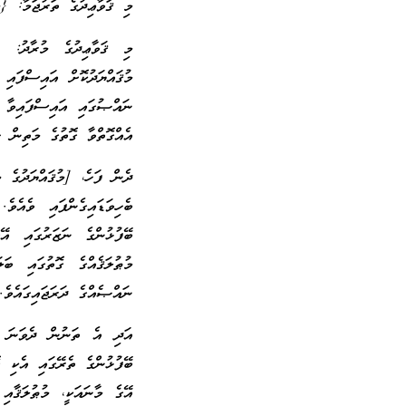
މި ޤަވާޢިދުގެ ތަރުޖަމާ: {މ
މި ޤަވާޢިދުގެ މުރާދު: 
މުޤައްޔަދުކޮށް އައިސްފައި
ނައްޞުގައި އައިސްފައިވާ ކ
އެއްގޮތްވާ ގޮތުގެ މަތިން ހަ
ދެން ފަހެ، [މުޤައްޔަދުގެ 
ބެހިވަޑައިގެންފައި ވެއެވ
ބޭފުޅުންގެ ނަޒަރުގައި އޭ
މުޠުލަޤެއްގެ ގޮތުގައި ބ
ނައްޞެއްގެ ދަރަޖައިގައެވެ.
އަދި އެ ތަނުން ދެވަނަ ބަ
ބޭފުޅުންގެ ތެރޭގައި އެކި 
އޭގެ މާނައަކީ، މުޠުލަޤާއި