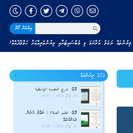
އިތުރަށް ހޯދާ
ލިޔުންތައް ނަކަލު ކުރާނަމަ މި ވެބްސައިޓަށާއި ލިޔުންތެރިއާއަށް ހަވާލާދެއްވާ!
ފަހުގެ ލިޔުންތައް
ފޮތް: شرح العقيدة الواسطية
21 ޖޫން 2026
13:54
ފޮތް: تعليم الصلاة | ނަމާދު ކުރަން
ދަސްކުރަމާ
21 ޖޫން 2026
13:40