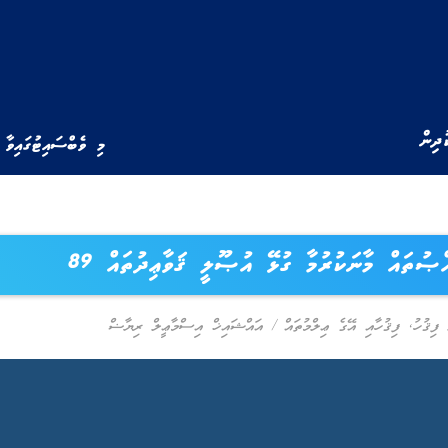
ުދިން
މި ވެބްސައިޓުގައިވާ 
ްޞުތައް މާނަކުރުމާ ގުޅޭ އުޞޫލީ ޤަވާޢިދުތައް 89
ފިޤުހު
,
ފިޤުހާއި އޭގެ ޢިލްމުތައް
/
އައްޝައިޚް އިސްމާޢީލް ރިޔާޟް