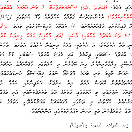
ގައި ވެއެވެ.
(فَتَحْرِيرُ رَقَبَةٍ) (ސޫރަތުލްމުޖާދަލާ: 3 ވަނަ އާޔަތ
ރާހުށިކަމެވެ!]
އެހެންނަމަވެސް، ޤަތުލުގެ ކައްފާރާއާ ގުޅޭ އާޔަތުގައި [رَقَبَة]
ށް ޤައިދުކުރެވި މުޤައްޔަދުކޮށެވެ. ﷲ ތަޢާލާގެ ވަޙީބަސްފުޅުގައި ވެއެވެ.
(وَتَحْ
ވެ.]
އެއް ޙުކުމެކެވެ. އެ ޙުކުމަކީ، އަޅަކު މިނިވަން ކުރުމުގެ އަމުރެވެ. އެހެންނ
ަ އާޔަތުގެ ސަބަބަކީ، ޘިހާރެވެ. އަދި ދެވަނަ އާޔަތުގެ ސަބަބަކީ، ކުށް ޤަތު
އުޞޫލީ ޢިލްމުވެރިންކުރެ ގިނަ ބޭފުޅުން މި ހާލަތުގައި މުޤައްޔަދުގެ މައްޗަށް 
 ނަގަން ލާޒިމު ކުރީ ބަހުގެ ގޮތުންތޯ ނުވަތަ ޤިޔާސުންތޯ ކަނޑައެޅުއްވުމ
ުޔުތަފާތުވުން އޮތަސް މެއެވެ. މިއާ ޚިލާފަށް، ޙަނަފީންނާއި ބައެއް މާލި
ިލާގެ ނަޒަރުގައި، މި ހާލަތުގައި މުޠުލަޤު އޭގެ މުޠުލަޤުކަންމަތީ، އަދި މުޤައް
ންނާނެއެވެ. އެގޮތުން، މި ތަނުގައި މުޤައްޔަދަށް ޢަމަލުކުރެވޭނީ ޤަތުލުގެ ކައ
އޭގެ މުޠުލަޤުކަން މަތީ އެހެން ކައްފާރާތަކުގައި އޮންނާނެއެވެ.
 زايد للقواعد الفقهية والأصولية}