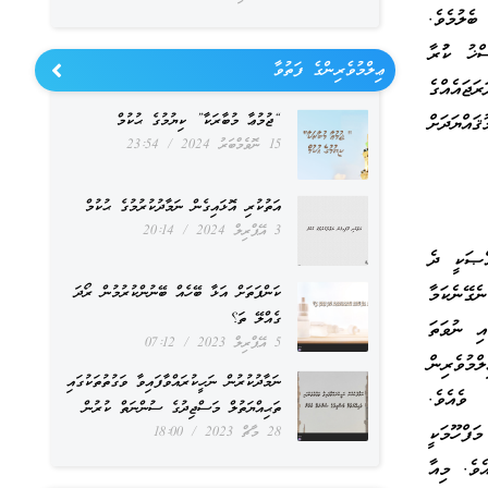
ބެލުމެވެ.
ޚު ކުުރާ
ޢިލްމުވެރިންގެ ފަތުވާ
ަޖައެއްގެ
“ޖުމުޢާ މުބާރަކާ” ކިޔުމުގެ ޙުކުމް
އްޔަދަށް
15 ނޮވެމްބަރު 2024
23:54
އަތުކުރި އޮޅައިގެން ނަމާދުކުރުމުގެ ޙުކުމް
3 އޭޕްރިލް 2024
20:14
ްޞަކީ ދެ
ެގޭނެކަމާ
ކަންފަތަށް އަޅާ ބޭހެއް ބޭނުންކުރުމުން ރޯދަ
ގެއްލޭ ތަ؟
އި ނުވަތަ
5 އޭޕްރިލް 2023
07:12
މުވެރިން
ނަމާދުކުރުން ނަހީކުރައްވާފައިވާ ވަގުތުތަކުގައި
 ވެއެވެ.
ތަޙިއްޔަތުލް މަސްޖިދުގެ ސުންނަތް ކުރުން
ފްހޫމަކީ
28 މާޗް 2023
18:00
ެވެ. މިއާ