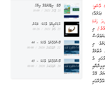
ުގެ އެއްބައި) މާނައީ:
ފޮތް: ރިޒްޤުދެއްވާ އިލާހު
21 ޖޫން 2021
18:09
 (އަޅެއް)
رِيرُ رَقَبَةٍ
ކުޑަކުދިންގެ ވާހަކަ: ލަކުނު
މި
25 މާޗް 2021
08:26
ަމަވެސް،
މޫސާގެފާނުގެ ވާހަކަ – 44
ލެވެ. މި
22 ނޮވެމްބަރު 2020
00:00
މުޠުލަޤު
ުގައި އެ
މޫސާގެފާނުގެ ވާހަކަ – 43
ކީންނާއި
20 ނޮވެމްބަރު 2020
00:00
ޔަދު އޭގެ
ްފާރާގައި