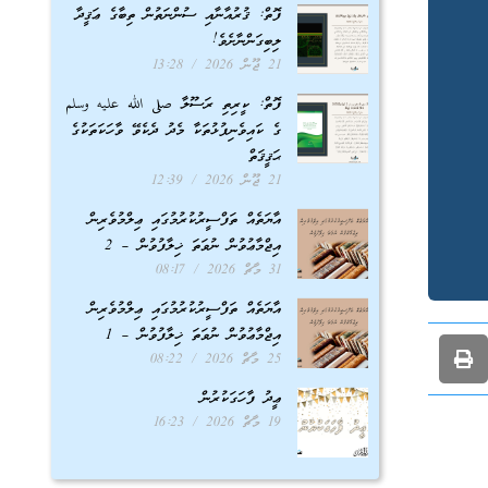
ފޮތް: ޤުރުއާނާއި ސުންނަތުން ތިބާގެ ޢަޤީދާ
ލިބިގަންނާށެވެ!
21 ޖޫން 2026
13:28
ފޮތް: ކީރިތި ރަސޫލާ صلى الله عليه وسلم
ގެ ކައިވެނިފުޅުތަކާ މެދު ދެކެވޭ ވާހަކަތަކުގެ
ޙަޤީޤަތް
21 ޖޫން 2026
12:39
އާޔަތެއް ތަފްސީރުކުރުމުގައި ޢިލްމުވެރިން
އިޖްމާޢުވުން ނުވަތަ ޚިލާފުވުން – 2
31 މާޗް 2026
08:17
އާޔަތެއް ތަފްސީރުކުރުމުގައި ޢިލްމުވެރިން
އިޖްމާޢުވުން ނުވަތަ ޚިލާފުވުން – 1
25 މާޗް 2026
08:22
ޢީދު ފާހަގަކުރުން
19 މާޗް 2026
16:23