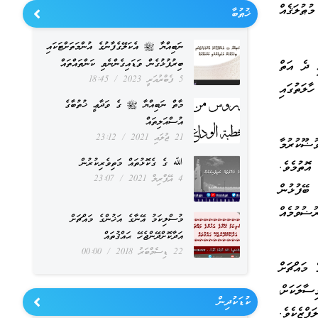
ުޠުލަޤެއް
ޚުޠުބާ
ނަބިއްޔާ ﷺ އެކަލޭގެފާނުގެ އުންމަތަށްޓަކައި
ބިރުފުޅުގެން ވަޑައިގެންނެވި ކަންތައްތައް
ި ދެ އަތް
5 ފެބްރުއަރީ 2023
18:45
ާލަތުގައި
މާތް ނަބިއްޔާ ﷺ ގެ ވަދާޢީ ޚުތުބާގެ
އުސްއަލިތައް
21 ޖުލައި 2021
23:12
ުޟޫކުރުމާ
ﷲ ގެ ގެކޮޅުތައް މަތިވެރިކުރުން
އޮތުމެވެ.
4 އޭޕްރިލް 2021
23:07
ބޭފުޅުން
ުޟުވުމެއް
މުސްލިކަމު އޭނާގެ އަޚުންގެ މައްޗަށް
އަދާކޮށްދޭންޖެހޭ ޙައްޤުތައް
22 ޑިސެމްބަރު 2018
00:00
 މައްޗަށް
ާލަކަށް،
ކުޑަކުދިން
ފްޒެކެވެ.