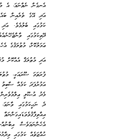
އެނގެން ނެތްނަމަ، އެ މުޤަ
އަދި އޭގެ ތެރެއިން ބައެއ
ކަމުގައި ބެލުމެވެ. އަދި އ
ދޭތިކަމުގައި ވާންޖެހޭނެއ
ޢަމަލުކޮށް، މުޠުލަޤުގެ އެހެ
އަދި މުޠުލަޤާ އެއްކޮށް މުޤ
ފުރަތަމަ ސޫރައަކީ، މުޠުލ
އަމުރުފަދަ ކަމެއް ސާބިތު 
މެދު އުޞޫލީ ޢިލްމުވެރިން 
ދެ ނަހީކަމުގައި ވާނަމަ، 
އިއްތިފާޤުވެވަޑައިގަންނަ
އެހެންނަމަވެސް، އިބްނުއް
ޙުއްޖަތެއް ކަމުގައި ވިދާޅު