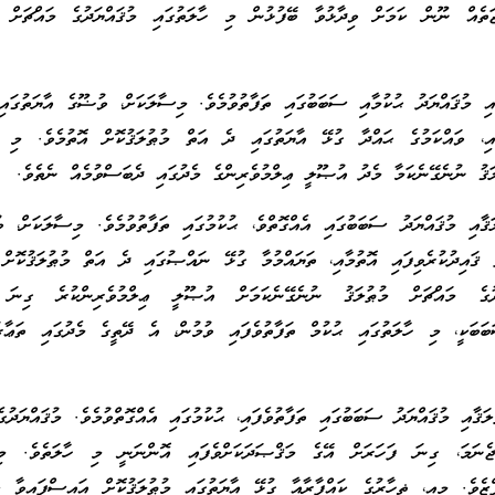
ޖަތެއް ނޫން ކަމަށް ވިދާޅުވާ ބޭފުޅުން މި ހާލަތުގައި މުޤައްޔަދުގެ މައްޗަށް މ
އި މުޤައްޔަދު ޙުކުމާއި ސަބަބުގައި ތަފާތުވުމެވެ. މިސާލަކަށް، ވުޟޫގެ އާޔަތުގައ
ާއި، ވައްކަމުގެ ޙައްދާ ގުޅޭ އާޔަތުގައި ދެ އަތް މުޠުލަޤުކޮށް އޮތުމެވެ. މި ހ
ލަޤު ނުނެގޭނެކަމާ މެދު އުޞޫލީ ޢިލްމުވެރިންގެ މެދުގައި ދެބަސްވުމެއް ނެތެވެ.
ޤާއި މުޤައްޔަދު ސަބަބުގައި އެއްގޮތްވެ، ޙުކުމުގައި ތަފާތުވުމެވެ. މިސާލަކަށް، ވ
ައިދުކުރެވިފައި އޮތުމާއި، ތަޔައްމުމާ ގުޅޭ ނައްޞުގައި ދެ އަތް މުޠުލަޤުކޮށް 
ދުގެ މައްޗަށް މުޠުލަޤު ނުނެގޭނެކަމަށް އުޞޫލީ ޢިލްމުވެރިންކުރެ ގިނަ 
ަބަބަކީ، މި ހާލަތުގައި ޙުކުމް ތަފާތުވެފައި ވުމުން، އެ ދޭތީގެ މެދުގައި ތަޢާރ
ޤާއި މުޤައްޔަދު ސަބަބުގައި ތަފާތުވެފައި، ޙުކުމުގައި އެއްގޮތްވުމެވެ. މުޤައްޔަދުގެ
ޖެނަމަ، ގިނަ ފަހަރަށް އޭގެ މަޤްޞަދަކަށްވެފައި އޮންނަނީ މި ހާލަތެވެ. މިސ
ްޒެވެ. މިއީ، ޡިހާރުގެ ކައްފާރާއާ ގުޅޭ އާޔަތުގައި މުޠުލަޤުކޮށް އައިސްފައިވާ ލަ