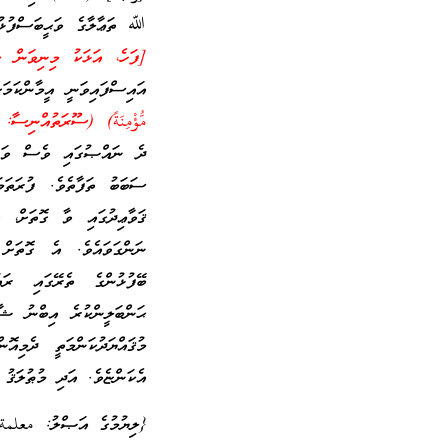
ﷲ ތަޢާލާގެ ވަޙީބަސްފުޅު
[ފަހެ، އަޅަކު މިނިވަން ކު
އައިސްފައިވަނީ އީމާންކަމަ
مُّؤْمِنَةً) (ސޫރަތުއްނިސާ: 92 ވަނަ އާޔަތުގެ އެއްބައި) މާނައީ: [އަދި މުއުމިން އަޅަކު މިނިވަން ކުރުމެ
ދެ ނައްޞުގައި ވެސް ވަނީ 
ސަބަބު ތަފާތެވެ. ފުރަތަމ
ޤަވާޢިދުގައި ވާ ގޮތަށް، 
ނަންގަވައެވެ. އެ ގޮތަށް
ބޭފުޅުންގެ ތެރޭގައި ރައ
ޙަންބަލީންކުރެ އިބްނު ޝާޤ
މުޤައްޔަދުކަންމަތީ ދެމިއޮ
އެކަންޏެވެ. އަދި މުޠުލަޤު 
{ލިޔުމުގެ އަޞްލު: معلمة