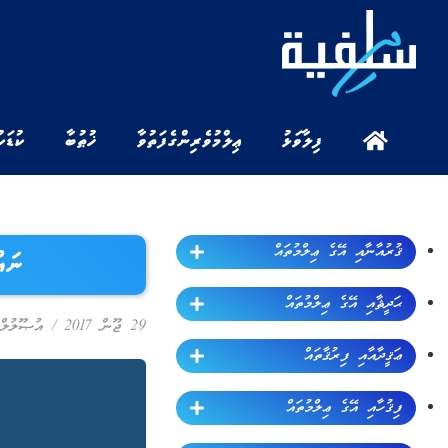
ފިލާވަޅު
ޢިލްމުވެރިންގެ ފަތުވާ
ޚުޠުބާ
ކުޑަކ
ޤުރުއާނާއި އޭގެ ޢިލްމުތައް
ނައ
ޙަދީޘާއި އޭގެ ޢިލްމުތައް
29 ޖޫން 2017
/
އުޞޫލުލް 
ޢަޤީދާއާއި ފިރުޤާތައް
ފިޤުހާއި އޭގެ ޢިލްމުތައް