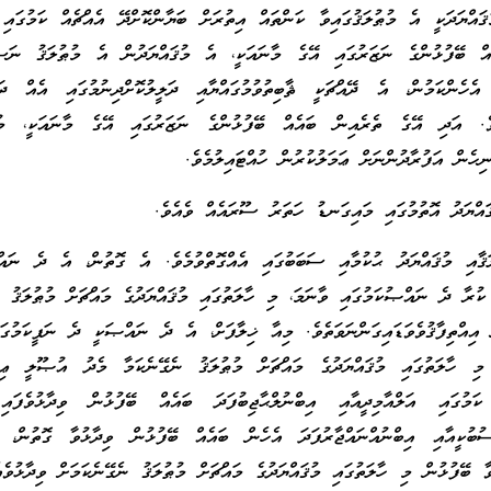
އްޔަދަކީ އެ މުޠުލަޤުގައިވާ ކަންތައް އިތުރަށް ބަޔާންކޮށްދޭ އެއްޗެއް ކަމުގައި 
ް ބޭފުޅުންގެ ނަޒަރުގައި އޭގެ މާނައަކީ، އެ މުޤައްޔަދުން އެ މުޠުލަޤު ނަސް
ެހެންކަމުން، އެ ދޭއްޗަކީ ޘާބިތުވުމުގައްޔާއި ދަލީލުކޮށްދިނުމުގައި އެއް ދަރ
ެވެ. އަދި އޭގެ ތެރެއިން ބައެއް ބޭފުޅުންގެ ނަޒަރުގައި އޭގެ މާނައަކީ، މުޤަ
ނިހެން އަފުރާދުންނަށް ޢަމަލުކުރުން ހުއްޓައިލުމެވެ.
ައްޔަދު އޮތުމުގައި މައިގަނޑު ހަތަރު ސޫރައެއް ވެއެވެ.
ަޤާއި މުޤައްޔަދު ޙުކުމާއި ސަބަބުގައި އެއްގޮތްވުމެވެ. އެ ގޮތުން، އެ ދެ ނައ
ކުރާ ދެ ނައްޞުކަމުގައި ވާނަމަ، މި ހާލަތުގައި މުޤައްޔަދުގެ މައްޗަށް މުޠުލަޤު ނ
އިއްތިފާޤުވެވަޑައިގަންނަވަތެވެ. މިއާ ޚިލާފަށް، އެ ދެ ނައްޞަކީ ދެ ނަފީކަމުގަ
މި ހާލަތުގައި މުޤައްޔަދުގެ މައްޗަށް މުޠުލަޤު ނެގޭނެކަމާ މެދު އުޞޫލީ ޢިލް
ވާ ކަމުގައި އަލްއާމިދީއާއި އިބްނުލްޙާޖިބުފަދަ ބައެއް ބޭފުޅުން ވިދާޅުވެފައި
ސުބުކީއާއި އިބްނުއްނައްޖާރުފަދަ އެހެން ބައެއް ބޭފުޅުން ވިދާޅުވާ ގޮތުން، މަ
ވާ ބޭފުޅުން މި ހާލަތުގައި މުޤައްޔަދުގެ މައްޗަށް މުޠުލަޤު ނެގޭނެކަމަށް ވިދާޅުވެއ