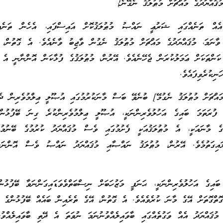
ުޤައްޔަދުގެ މައްޗަށް މުޠުލަޤު ނެގޭނެ}
އެއް ތަނެއްގައި ޝަރުޢީ ނައްޞު މުޠުލަޤުކޮށް އައިސްފައި، އެހެން ތަނެއ
 ވާނަމަ، މުޤައްޔަދުގެ މައްޗަށް މުޠުލަޤު ނެގުން ވާޖިބު ވާނެއެވެ. އެ ގޮތުން، މ
ަންތަކަށް ޢަމަލުކުރަން ޖެހޭނެއެވެ. އޭރުން، މުޠުލަޤުގެ ފުޅާކަން އޮންނާނީ އެ މ
ނިކުރެވިފައެވެ.
މައްޗަށް މުޠުލަޤު ނެގުމޭ] ބުނެވޭ ބަސް މާނަކުރުމުގައި އުޞޫލީ ޢިލްމުވެރިން ދެ
ެ. ފުރަތަމަ ބައިގެ އަހުލުވެރިންނަކީ، އުޞޫލީ ޢިލްމުވެރިންކުރެ ގިނަ ބޭފުޅުން
ގެ މާނައަކީ، އެ މުޠުލަޤުއަކީ ފެށުމުގައި ވެސް މުޤައްޔަދު ކުރުމުގެ ބޭނުމުގ
ަލައިގަތުމެވެ. އޭރުން، މުޠުލަޤު ނައްޞާއި މުޤައްޔަދު ނައްޞު ވެސް އޮންނަހ
އިގެ އަހުލުވެރިންނަކީ، ޙަނަފީ މަޒުހަބަށް ނިސްބަތްވެވަޑައިގަންނަވާ ބޭފުޅުން
ގޮތްގޮތަށް އޭގެ މާނަ ކުރެވެއެވެ. އެ ގޮތުން، އޭގެ ތެރެއިން ބައެއް ބޭފުޅުންގެ ނ
 މުޤައްޔަދު އެއް ވަގުތެއްގައި ބާވައިލެއްވުނުނަމަ ނުވަތަ އެ ދޭތި ބާވައިލެއްވު