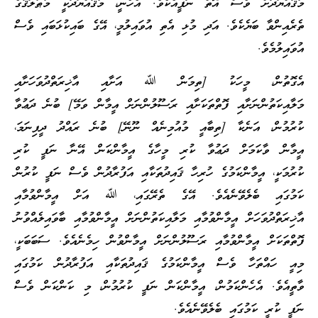
މުޤައްޔަދަށް ވެސް އޮތް ނަފީއެކެވެ. އެހެނީ، މުޤައްޔަދަކީ މުޠުލަޤުގެ
ތެރެއިންވާ ބަޔެކެވެ. އަދި މުޅި އެތި އުވައިލުމީ، އޭގެ ބައިކުޅަބައި ވެސް
އުވައިލުމެވެ.
އެގޮތުން، މީހަކު [ތިމަން ﷲ އަށާއި އާޚިރަތްދުވަހަށާއި
މަލާއިކަތުންނަށާއި ފޮތްތަކަށާއި ރަސޫލުންނަށް އީމާން ވަމޭ] ބުނެ ދަޢުވާ
ކުރުމުން، އަނެކާ [ތިބާއީ މުއުމިނެއް ނޫނޭ] ބުނެ ރައްދު ދީފިނަމަ،
އީމާން ވާކަމަށް ދަޢުވާ ކުރި މީހާގެ އީމާންކަން އޭނާ ނަފީ ކުރި
ކުރުމަކީ، އީމާންކަމުގެ ހުރިހާ ޤައިދުތަކާއި އަފުރާދުން ވެސް ނަފީ ކުރުން
ކަމުގައި ބެލެވޭނެއެވެ. އޭގެ ތެރޭގައި، ﷲ އަށް އީމާންވުމާއި
އާޚިރަތްދުވަހަށް އީމާންވުމާއި މަލާއިކަތުންނަށް އީމާންވުމާއި ބާވައިލެއްވުނު
ފޮތްތަކަށް އީމާންވުމާއި ރަސޫލުންނަށް އީމާންވުން ހިމެނެއެވެ. ސަބަބަކީ،
މިއީ ހައްތަހާ ވެސް އީމާންކަމުގެ ޤައިދުތަކާއި އަފުރާދުން ކަމުގައި
ވާތީއެވެ. އެހެންކަމުން، އީމާންކަން ނަފީ ކުރުމުން، މި ކަންކަން ވެސް
ނަފީ ކުރީ ކަމުގައި ބެލެވޭނެއެވެ.