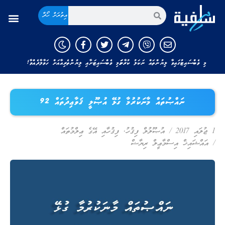
އިތުރަށް ހޯދާ
މި ވެބްސައިޓުގައިވާ ލިޔުންތައް ނަކަލު ކުރާނަމަ މި ވެބްސައިޓަށާއި ލިޔުންތެރިއާއަށް ހަވާލާދެއްވާ!
ނައްޞުތައް މާނަކުރުމާ ގުޅޭ އުޞޫލީ ޤަވާޢިދުތައް 92
1 ޖުލައި 2017
/
އުޞޫލުލް ފިޤުހު
,
ފިޤުހާއި އޭގެ ޢިލްމުތައް
/
އައްޝައިޚް އިސްމާޢީލް ރިޔާޟް