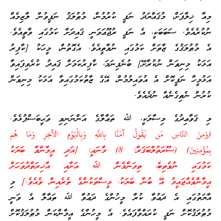
މިއާ ޚިލާފަށް، މުޤައްޔަދު ނަފީ ކުރުމުން، މުޠުލަޤު ނަފީވުން ލާޒިމެއް
ނުކުރެއެވެ. ސަބަބަކީ، އެ ނަފީ ރުޖޫޢަވަނީ ޤައިދަށް ކަމުގައި ވާތީއެވެ.
އެ މުޠުލަޤުގެ ޒާތަށް ކަމުގައި ނުވާތީއެވެ. އެގޮތުން، މީހަކު [ކާފިރު
އަޅަކު މިނިވަން ނުކުރާށޭ] ބުނެފިނަމަ، ކާފިރުކަމަށް ޤައިދު ކުރެވިފައިވާ
އަޅުމީހާ ނަފީކޮށް އެ އުވައިލުމުން، އޭގެ ޒާތުކަމުގައިވާ އަޅަކު މިނިވަން
ކުރުން ނެތިގެނެއް ނުދެއެވެ.
މި ޤަވާޢިދުގެ މިސާލަކީ، ﷲ ތަޢާލާގެ އަންނަނިވި ވަޙީބަސްފުޅެވެ.
(وَمِنَ النَّاسِ مَن يَقُولُ آمَنَّا بِاللَّهِ وَبِالْيَوْمِ الآخِرِ وَمَا هُم
بِمُؤْمِنِينَ) (ސޫރަތުލްބަޤަރާ: 8) މާނައީ: [އަދި އީމާންވާ ބަޔަކު
ކަމުގައި ނުވެތިބެ، ތިމަންމެން ﷲ އަށާއި އާޚިރަތްދުވަހަށް
އީމާންވެއްޖައީމު އޭ ބުނާ ބަޔަކު، މީސްތަކުންގެ ތެރެއިން ވެއެވެ.]
މި
އާޔަތުގައި އެ ދަޢުވާ ކުރާ މީހުންގެ ދަޢުވާ ﷲ ތަޢާލާ އެ ވަނީ
މުޠުލަޤުކޮށް ނަފީ ކުރައްވާފައެވެ. އެ މީހުންގެ އީމާންކަން މުޠުލަޤުކޮށް