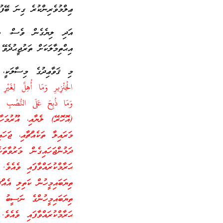
ޢިލްމުވެރިންކުރެ ގިނަ ބޭފުޅ
އަދި ލިޔެގެން ވެސް، އި
އިޙްތިމާލަކަށް ތަރުޖީޙުދެ
މި ޤަވާޢިދުގެ މިސާލަކީ
الْخِنْزِيرِ وَمَا أُهِلَّ لِغَيْرِ ا
(އޮހޮރޭ) ލެޔާއި، އޫރުމަ
މަރައިލާ ތަކެއްޗާއި، ޖަހަ
ދަޅުންޖަހައިގެން މަރުވާތަ
ޙަރާމްކުރައްވާފައި ވެއެވެ
ތިޔަބައިމީހުން ކަތިލި އެއްޗ
ތިޔަބައިމީހުންގެ ނަސީބު 
ޙަރާމްކުރައްވާފައި ވެއެވެ