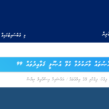
ުދިން
މި ވެބްސައިޓުގައިވާ 
ްޞުތައް މާނަކުރުމާ ގުޅޭ އުޞޫލީ ޤަވާޢިދުތައް 99
ފިޤުހު
,
ފިޤުހާއި އޭގެ ޢިލްމުތައް
/
އައްޝައިޚް އިސްމާޢީލް ރިޔާޟް