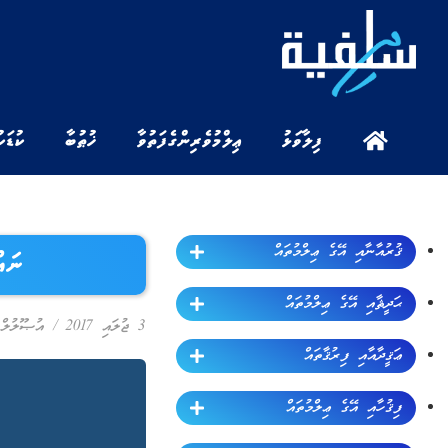
ފިލާވަޅު
ޢިލްމުވެރިންގެ ފަތުވާ
ޚުޠުބާ
ކުޑަކ
ޤުރުއާނާއި އޭގެ ޢިލްމުތައް
ނައ
ޙަދީޘާއި އޭގެ ޢިލްމުތައް
3 ޖުލައި 2017
/
އުޞޫލުލް 
ޢަޤީދާއާއި ފިރުޤާތައް
ފިޤުހާއި އޭގެ ޢިލްމުތައް