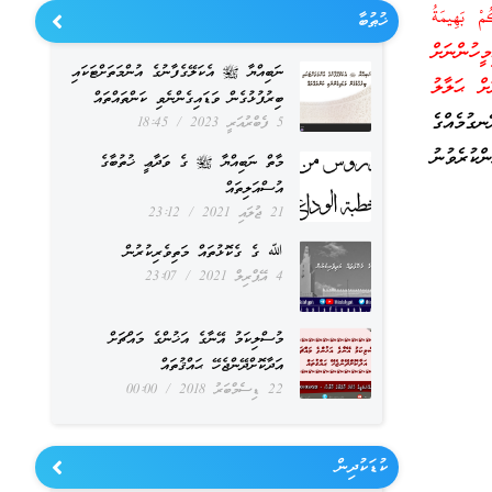
ْ بَهِيمَةُ
ޚުޠުބާ
 ތިޔަބައިމީހުންނަށް
ނަބިއްޔާ ﷺ އެކަލޭގެފާނުގެ އުންމަތަށްޓަކައި
ށް ޙަލާލު
ބިރުފުޅުގެން ވަޑައިގެންނެވި ކަންތައްތައް
ުމެއްގެ
5 ފެބްރުއަރީ 2023
18:45
ކުރެވުނު
މާތް ނަބިއްޔާ ﷺ ގެ ވަދާޢީ ޚުތުބާގެ
އުސްއަލިތައް
21 ޖުލައި 2021
23:12
ﷲ ގެ ގެކޮޅުތައް މަތިވެރިކުރުން
4 އޭޕްރިލް 2021
23:07
މުސްލިކަމު އޭނާގެ އަޚުންގެ މައްޗަށް
އަދާކޮށްދޭންޖެހޭ ޙައްޤުތައް
22 ޑިސެމްބަރު 2018
00:00
ކުޑަކުދިން