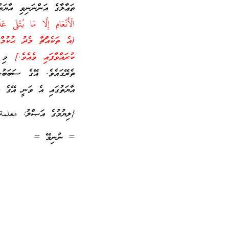
ތަޢާލާގެ އަންނަނިވި އާޔަތ
(އެ ތަކެއްޗާ މެދު ޙުކުމް 
ކުރައްވާފައި ވެއެވެ.]
މި އ
ތެރޭގައެވެ. އޭގެ ސަބަބުނ
އާޔަތުގައި އެ ވަނީ އޭގެ މު
{ލިޔުމުގެ އަޞްލު: معلمة
= ނުނިމޭ =