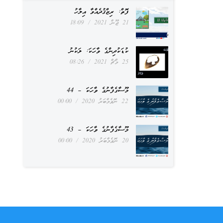
ފޮތް: ރިޒްޤުދެއްވާ އިލާހު
21 ޖޫން 2021
18:09
ކުޑަކުދިންގެ ވާހަކަ: ލަކުނު
25 މާޗް 2021
08:26
މޫސާގެފާނުގެ ވާހަކަ – 44
22 ނޮވެމްބަރު 2020
00:00
މޫސާގެފާނުގެ ވާހަކަ – 43
20 ނޮވެމްބަރު 2020
00:00