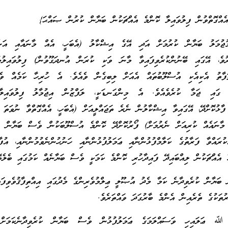
އެއްގޮތްވުން ފިލުވައިލާ ކޮންމެ އެއްޗަކުން ބަޔާން ކުރުން ޞައްޙަ}
ުޖުމަލު ބަޔާން ކުރުމަށް އަދި އޭގެ އިޝްކާލު (އެބަހީ، އެއް މާނައާއި އަނ
ރުވެ، އޭގައި ބޭނުންކުރެވިފައިވާ މާނަ ވަކި ކުރަން އުނދަގޫވުން) ފިލުވައިލުމ
ތަފާތު އެކިއެކި އުސްލޫބުތައް އެއަށް ލިބިގެން ވެއެވެ. އެ ހުރިހާ ކަމެއް ވ
 ގައި ޖަމާ ކުރެވެއެވެ. އެ މިންގަނޑަކީ، ލަފްޒުން އިޖުމާލު ފިލުވައިލާ
ފާޅުކޮށްދޭ، އޭގައިވާ އިޝްކާލުން ނެރެ ތަޖައްލީއަށް (އެބަހީ، އެއްގޮތްވާ ނުވަތަ ވ
 މާނައެއް ކުރިއަށް ނެރުމަށް) ފޯރުކޮށްދޭ ކޮންމެ އުސްލޫބަކުން ވެސް ބަޔާން ކު
ރައްވާ ފަރާތުގެ ކަލާމްފުޅުންނާއި ޢަމަލުފުޅުންނާއި ހަނުހުންނެވުމުންނާއި، އުފާވ
 އެއްޗަކުން ލިއްބައިދޭ ފައިދާހުރި ކޮންމެ ކަމަކީ ވެސް ބަޔާނެއް ކަމުގައި ބެލެވޭ
 ބަޔާން ކުރެވިދާނެ ކަމާ މެދު އުޞޫލީ ޢިލްމުވެރިންގެ މެދުގައި އިއްތިފާޤުވެވިފައ
ުތަކުގެ ތެރެއިން އެންމެ ބާރުގަދަ ވައްތަރެވެ.
ﷲ ޢަލައިހި ވަސައްލަމަގެ ޢަމަލުފުޅުން ވެސް ބަޔާން ކުރެވިދާނެކަމަށް