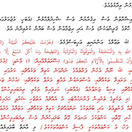
ުން ވިދާޅުވެއެވެ.
ޝާރާތުން ވެސް، އިޤުރާރުން ވެސް، ޝާހިދުލްޙާލުން (އެބަހީ، މުޖުމަލުގައ
ވޭ ހާލުގެ ޤަރީނާއަކުން) ވެސް އަދި އިޖުމާޢުން ވެސް ބަޔާން ކުރެވިދާނެ އެވެ.
، ﷲ ތަޢާލާގެ އަންނަނިވި ވަޙީބަސްފުޅެވެ.
(حُرِّمَتْ عَلَيْكُمُ الْمَيْتَةُ وَالدّ
للَّهِ بِهِ وَالْمُنْخَنِقَةُ وَالْمَوْقُوذَةُ وَالْمُتَرَدِّيَةُ وَالنَّطِيحَةُ وَمَا أَكَلَ السَّبُعُ إِلَّا مَ
وَمَا ذُبِحَ عَلَى النُّصُبِ وَأَنْ تَسْتَقْسِمُوا بِالْأَزْلَامِ ذَلِكُمْ فِسْق
ހާއި، ﷲ ނޫން އެހެން ފަރާތެއްގެ ނަންގަނެ ކަތިލާ ތަކެއްޗާއި، ކަރުގައި ހި
އި މަރައިލާ ތަކެއްޗާއި، އުސްތަނަކުން ވެއްޓި މަރުވާ ތަކެއްޗާއި، (އެހެން ޖަނަ
ކެއްޗާއި، މިނިކާ ޖަނަވާރެއް (އެއްބައި) ކައިފައިވާ ތަކެތި، ތިޔަބައިމީހުންގެ
. (މި ތަކެތީގެ ތެރެއިން ފުރާނަހުއްޓައި އެ އެއްޗެއް އަތުޖެހި ޝަރުޢީ ހަމައިގ
ެއް މެނުވީއެވެ. އަދި ބުދުތަކުގެ ނަންމައްޗަށް ކަތިލާ ތަކެއްޗާއި، އަޒުލާމު މެދުވެރ
ހުރި ގޮތާއި، ކަންތަކުގެ ރަނގަޅު ގޮތް ބަލައިހެދުން ވެސް، ތިޔަބައިމީހުންގެ 
. ފަހެ، އެ ކަންތައްތަކަކީ، ފާސިޤު ކަންތައްތަކެކެވެ.]
މި އާޔަތް ބާވައިލެއ