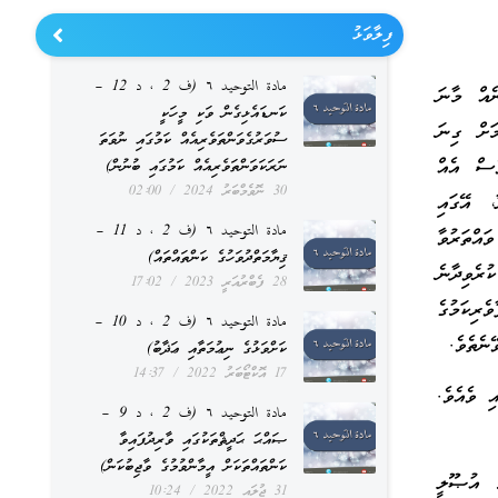
ފިލާވަޅު
مادة التوحيد ٦ (ف 2 ، د 12 –
ެއް މާނަ
ކަނޑައެޅިގެން ވަކި މީހަކީ
ަށް ގިނަ
ސުވަރުގެވަންތަވެރިއެއް ކަމުގައި ނުވަތަ
ެސް އެއް
ނަރަކަވަންތަވެރިއެއް ކަމުގައި ބުނުން)
30 ނޮވެމްބަރު 2024
02:00
، އޭގައި
مادة التوحيد ٦ (ف 2 ، د 11 –
ައްތަރުވާ
ޤިޔާމަތްދުވަހުގެ ކަންތައްތައް)
ރެވިދާނެ
28 ފެބްރުއަރީ 2023
17:02
ެރިކަމުގެ
مادة التوحيد ٦ (ف 2 ، د 10 –
ނެތެވެ.
ކަށްވަޅުގެ ނިޢުމަތާއި ޢަޛާބު)
17 އޮކްޓޯބަރު 2022
14:37
ި ވެއެވެ.
مادة التوحيد ٦ (ف 2 ، د 9 –
ޞައްޙަ ޙަދީޘްތަކުގައި ވާރިދުފައިވާ
ކަންތައްތަކަށް އީމާންވުމުގެ ވާޖިބުކަން)
 އުޞޫލީ
31 ޖުލައި 2022
10:24