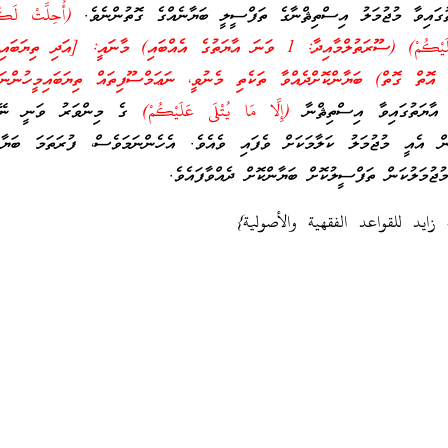
ުގައިވާ މުޖުމަލު އިސްތިޘްނާގެ ތަފްސީލީ ބަޔާނެއްގެ ގޮތުންނެވެ.
(أُحِلَّتْ لَكُم
الْأَنْعَامِ إِلَّا مَا يُتْلَى عَلَيْكُمْ) (ސޫރަތުލްމާއިދާ: 1 ވަނަ އާޔަތުގެ އެއްބައި) މާނައީ: [އަދި
އޮތް ގޮތް) ބަޔާންކޮށްދެއްވާ ތަކެތި މެނުވީ، ނަޢަމްސޫފިތައް ތިޔަބައިމީހުންނަ
ާޔަތުގައިވާ އިސްތިޘްނާ
(إِلَّا مَا يُتْلَى عَلَيْكُمْ)
ގެ މިންވަރު ވަނީ ނޭނގ
ް އެއީ މުޖުމަލު ކަލާމަކަށް ވެފައި ވެއެވެ. އެހެންނަމަވެސް، ފުރަތަމަ ބަޔާން
ޖުމަލުކަން ތަފްސީލުކޮށް ބަޔާންކޮށް ދެއްވާފައެވެ.
 زايد للقواعد الفقهية والأصولية}