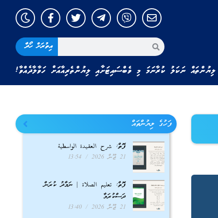
އިތުރަށް ހޯދާ
ލިޔުންތައް ނަކަލު ކުރާނަމަ މި ވެބްސައިޓަށާއި ލިޔުންތެރިއާއަށް ހަވާލާދެއްވާ!
ފަހުގެ ލިޔުންތައް
ފޮތް: شرح العقيدة الواسطية
21 ޖޫން 2026
13:54
ފޮތް: تعليم الصلاة | ނަމާދު ކުރަން
ދަސްކުރަމާ
21 ޖޫން 2026
13:40