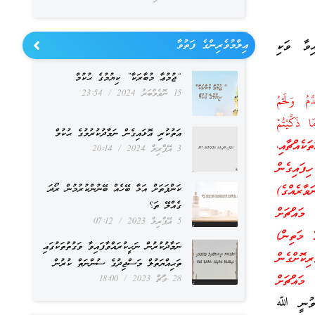
ިވާ ވަކި
ޢިލްމުވެރިންގެ ފަތުވާ
“ޖުމުޢާ މުބާރަކާ” ކިޔުމުގެ ޙުކުމް
15 ނޮވެމްބަރު 2024
23:54
َمُ وَلَحْمُ
ا ذَكَّيْتُمْ
އަތުކުރި އޮޅައިގެން ނަމާދުކުރުމުގެ ޙުކުމް
) (ސޫރަތުލްމާއިދާ: 3) މާނައީ: [މުޅަތަކެއްޗާއި،
3 އޭޕްރިލް 2024
20:14
ފައިގެން
ކަންފަތަށް އަޅާ ބޭހެއް ބޭނުންކުރުމުން ރޯދަ
ވާރެއްގެ)
ގެއްލޭ ތަ؟
 މައްޗަށް
5 އޭޕްރިލް 2023
07:12
ެ މަތިން)
ނަމާދުކުރުން ނަހީކުރައްވާފައިވާ ވަގުތުތަކުގައި
ިކޮށްގެން
ތަޙިއްޔަތުލް މަސްޖިދުގެ ސުންނަތް ކުރުން
މައްޗަށް
28 މާޗް 2023
18:00
ްވުނީ ﷲ