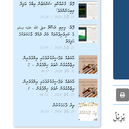
ފޮތް: ޤުރުއާނާއި ސުންނަތުން ތިބާގެ ޢަޤީދާ
ލިބިގަންނާށެވެ!
21 ޖޫން 2026
13:28
ފޮތް: ކީރިތި ރަސޫލާ صلى الله عليه وسلم
ގެ ކައިވެނިފުޅުތަކާ މެދު ދެކެވޭ ވާހަކަތަކުގެ
ޙަޤީޤަތް
21 ޖޫން 2026
12:39
އާޔަތެއް ތަފްސީރުކުރުމުގައި ޢިލްމުވެރިން
އިޖްމާޢުވުން ނުވަތަ ޚިލާފުވުން – 2
31 މާޗް 2026
08:17
އާޔަތެއް ތަފްސީރުކުރުމުގައި ޢިލްމުވެރިން
އިޖްމާޢުވުން ނުވަތަ ޚިލާފުވުން – 1
25 މާޗް 2026
08:22
ޢީދު ފާހަގަކުރުން
19 މާޗް 2026
16:23
زِيْلُ