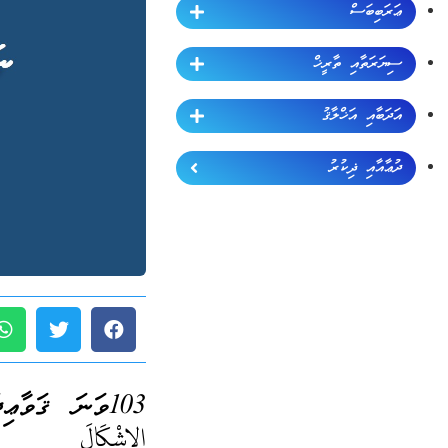
ޢަރަބިބަސް
ސިޔަރަތާއި ތާރީޚް
އަދަބާއި އަޚްލާޤު
ދުޢާއާއި ޛިކުރު
103ވަނަ ޤަވާޢިދު (ޖުމްލަ 189):
الإِشْكَالَ