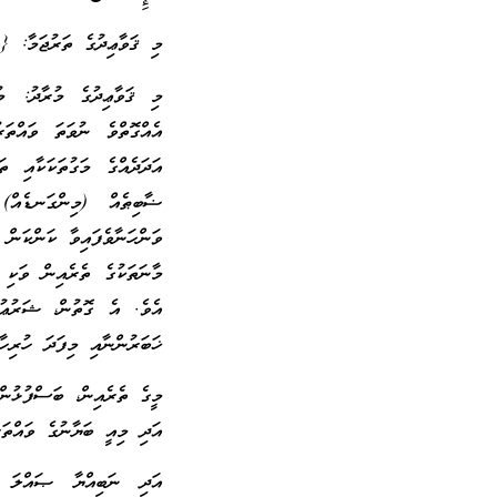
މި ޤަވާޢިދުގެ ތަރުޖަމާ: {
މި ޤަވާޢިދުގެ މުރާދު: މ
އެއްގޮތްވެ ނުވަތަ ވައްތަ
އަދަދެއްގެ މަގުތަކަކާއި 
ޟާބިޠެއް (މިންގަނޑެއް)
ވަންހަނާވެފައިވާ ކަންކަން 
މާނަތަކުގެ ތެރެއިން ވަކި
އެވެ. އެ ގޮތުން، ޝަރުޢުކު
ޚަބަރުންނާއި މިފަދަ ހުރިހާ
މީގެ ތެރެއިން، ބަސްފުޅުން
އަދި މިއީ ބަޔާނުގެ ވައްތަރ
އަދި ނަބިއްޔާ ޞައްލަ 