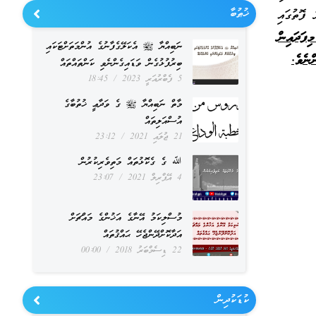
ޚުޠުބާ
ފޮތުގައި
ފަދައިން
ނަބިއްޔާ ﷺ އެކަލޭގެފާނުގެ އުންމަތަށްޓަކައި
ްނެވެ.
ބިރުފުޅުގެން ވަޑައިގެންނެވި ކަންތައްތައް
5 ފެބްރުއަރީ 2023
18:45
މާތް ނަބިއްޔާ ﷺ ގެ ވަދާޢީ ޚުތުބާގެ
އުސްއަލިތައް
21 ޖުލައި 2021
23:12
ﷲ ގެ ގެކޮޅުތައް މަތިވެރިކުރުން
4 އޭޕްރިލް 2021
23:07
މުސްލިކަމު އޭނާގެ އަޚުންގެ މައްޗަށް
އަދާކޮށްދޭންޖެހޭ ޙައްޤުތައް
22 ޑިސެމްބަރު 2018
00:00
ކުޑަކުދިން