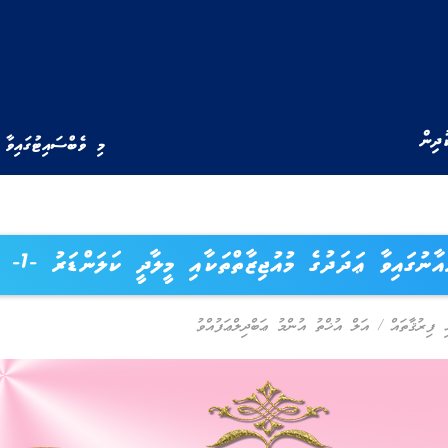
ުދިން
މި ވެބްސައިޓުގައިވާ 
އާނުގައިވާ ޢަދަދުގެ މުއުޖިޒާތްތަކާއި މީލާދީ ކަލަންޑަރު -1-
ި ފިރުޤާތައް
/
އަލް އުޚްތު އުންމު ޢަބްދިލްޢަފުއްވު