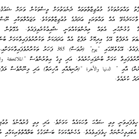
ާތު ވައްތަރުތަކުގެ މުޢުޖިޒާތްތަތައް ދެނެގަތުމަށް މީސްތަކުން ވަރަށް ޝައުޤުވެ
ހަކަދެކެވޭ އެއް ވައްތަރަކީ ޢަދަދުގެ މުޢުޖިޒާތްތަކެވެ. މަޖައްލާތަކާއި ނޫސް
މާ ގުޅުންހުރި އެތައް ލިޔުންތަކެއްވަނީ ޝާއިޢުކުރެވިފައެވެ. އެގޮތުން ލަ
ުވަތަ އެލަފްޒާ އޭގެ އިދިކޮޅު ލަފްޒު އެއް ޢަދަދަކަށް ތަކުރާރުވެފައިވާކަމަށް ބުނެ
ލިސްޓުތައް ވަނީ އާންމުވެފައެވެ. އޭގެތެރޭގައި “يوم” (ދުވަސް) 365 ފަހަރު ތަކުރާރު
ރު ތަކުރާރުވެފައިވާ ކަމަށް ބުނެފައިހުރެއެވެ. އަދި މީގެ އިތުރުންވެސް “الملائكة و
ނުން) އާއި ” الدنيا والآخرة “(ދުނިޔެއާއި އާޚިރަތް) އަދި މިނޫންވެސް ލަފްޒު
ަދު ކުރެއެވެ.
ީވެފައިވަނީ މިއީ ޞައްޙަ ވާހަކައެއް ކަމަށެވެ. އަދި މިއީ ޤުރުއާނުގެ މުޢުޖިޒާ
 އެބައިމީހުންނަށް ހީވެފައިވެއެވެ. އެހެނެއްކަމަކު ބަސްމަގުގެ ބަލާޣާތްތެރިކަމާއި މު