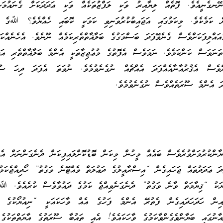
ނޭނގެނީއެވެ. ފޮތެއް ލިޔާއިރު ވަކި ލަފްޒުތަކެއް ވަކި ޢަދަދަކަށް ގެނައުމަކ
 ކަމެކެވެ. މިކަމުގައި އަޖައިބުކުރުވަނިވި ކަމަކީ ކޮބައި ހެއްޔެވެ؟ ﷲގެ ފޮ
ުއައްލިފަކަށްވެސް ގެނެވޭފަދަ ބަސްމަގުގެ ބަލާޣާތްތެރިކަމެއް ނޫނެވެ. އެހެނެއްކަ
ަނަވަސް ކަންކަމެވެ. ނަމަވެސް އެފޮތުގެ މުޢުޖިޒާތަކީ އެންމެ ބަލާޣާތްތެރި އަދ
ށްވެސް އެޤުރުއާނާއެއްފަދަ އެއްޗެއް ނުގެނެވުމެވެ. ނުވަތަ އެފަދަ ދިހަ ސޫ
ދަ އެންމެ ސޫރަތެއްވެސް ނުގެނެވުމެވެ.
ޔާންކުރުމަށްވުރެވެސް ބައެއް މީހުން މިކަން ބޮޑުކޮށްލައިފިކަން ދެނެގަންނަށް އެބަ
ދަ ޢަދަދުތައް ޖަހައިގެން “އިސްރާއީލުގެ ދަޢުލަތް ވެއްޓޭނެ ވަގުތު” ހޯދިއްޖެކަމު
ޔަކު “ޤިޔާމަތް ވާނެ ވަގުތު” ދެނެގަނެވިއްޖެ ކަމުގެ ދައުވާވެސް ކުރެއެވެ. ﷲ 
އިން ހަދަހަދައިގެން ފެތުރޭ އެންމެ ފަހުގެ އެއް ވާހަކައަކީ “ނިއުޔޯކުގެ ޓަ
އާނުގައި ބަޔާންވެގެންވާކަމުގެ ވާހަކައެވެ! އެއީ ތައުބާ ސޫރަތުގެ އާޔަތްތަކުގެ 