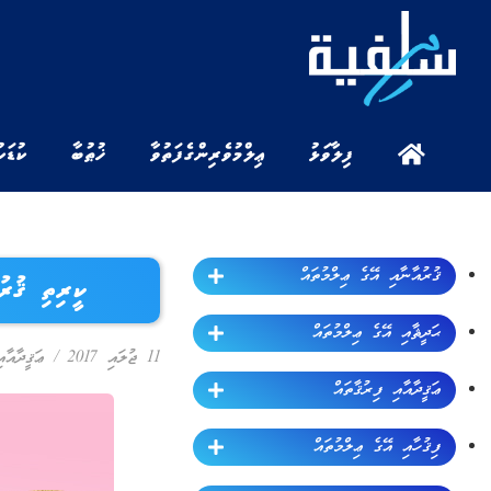
ފިލާވަޅު
ޢިލްމުވެރިންގެ ފަތުވާ
ޚުޠުބާ
ކުޑަކ
ޤުރުއާނާއި އޭގެ ޢިލްމުތައް
ކީރިތި ޤުރު
ޙަދީޘާއި އޭގެ ޢިލްމުތައް
11 ޖުލައި 2017
/
ޢަޤީދާއާއ
ޢަޤީދާއާއި ފިރުޤާތައް
ފިޤުހާއި އޭގެ ޢިލްމުތައް