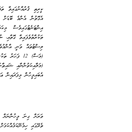
ކީރިތި ޤުރުއާނުގައިވާ ތަފ
އެގޮތުން އެންމެ ބޮޑަށް ވާ
އިންޓަނެޓުގައިވެސް މިކަ
ތަކުރާތުވެފައިވާ ގޮތާއި، ނ
(މަސް) 12 ފަހަ
(މަލާއިކަތުންނާއި ޝައިޠާ
އެބައިމީހުން މިފަދައިން ޢަދ
ވަރަށް ގިނަ މީހުންނަށް ހ
ތެރޭގައި ހިމެނޭކަމެއްކަމަށް