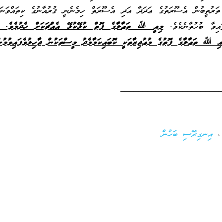
ތަރުތީބުން އެސޫރަތުގެ ޢަދަދާ އަދި އެސޫރަތް ހިމެނެނީ ޤުރުއާނުގެ ކިތައްވަނަ 
ައިވާ ބުހުތާނެކެވެ.
މިއީ ﷲ ތަޢާލާގެ ފޮތް ކުޅޭކުޅޭ އެއްޗަކަށް ހެދުމެވެ. މި
އި ﷲ ތަޢާލާގެ ފޮތުގެ މުޢުޖިޒާތަކީ ކޮބައިކަމާމެދު މީސްތަކުން ޖާހިލުވެފައިވުމުނ
______________________
އިނގިރޭސި ބަހުން