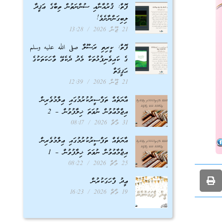
ފޮތް: ޤުރުއާނާއި ސުންނަތުން ތިބާގެ ޢަޤީދާ
ލިބިގަންނާށެވެ!
21 ޖޫން 2026
13:28
ފޮތް: ކީރިތި ރަސޫލާ صلى الله عليه وسلم
ގެ ކައިވެނިފުޅުތަކާ މެދު ދެކެވޭ ވާހަކަތަކުގެ
ޙަޤީޤަތް
21 ޖޫން 2026
12:39
އާޔަތެއް ތަފްސީރުކުރުމުގައި ޢިލްމުވެރިން
އިޖްމާޢުވުން ނުވަތަ ޚިލާފުވުން – 2
31 މާޗް 2026
08:17
އާޔަތެއް ތަފްސީރުކުރުމުގައި ޢިލްމުވެރިން
އިޖްމާޢުވުން ނުވަތަ ޚިލާފުވުން – 1
25 މާޗް 2026
08:22
ޢީދު ފާހަގަކުރުން
19 މާޗް 2026
16:23