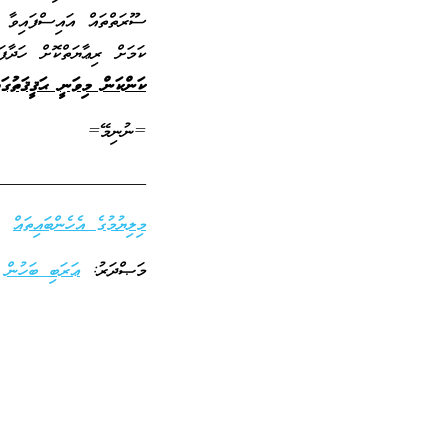
ސޫރަތްތައް އައިސްފައިވާ 
ކަމަށް ރިޢާޔަތްކޮށް ހަދާފ
ކަންކަން މިވަނީ ޙަޤީޤަތުގަ
=ނުނިމޭ=
_________________
މިލިޔުމުގެ އެހެންބައިތައް
މަޞްދަރު:
ޢަރަބި ބަހުން
،