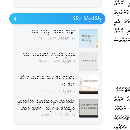
ީ ކޮންމެ
ތުގައިވާ
ޢިލްމުވެރިންގެ ފަތުވާ
މަކު އެއީ
ި އެންމެ
“ޖުމުޢާ މުބާރަކާ” ކިޔުމުގެ ޙުކުމް
15 ނޮވެމްބަރު 2024
23:54
ރަތްވެސް
އަތުކުރި އޮޅައިގެން ނަމާދުކުރުމުގެ ޙުކުމް
3 އޭޕްރިލް 2024
20:14
ކަންފަތަށް އަޅާ ބޭހެއް ބޭނުންކުރުމުން ރޯދަ
ގެއްލޭ ތަ؟
ޖެހެއެވެ.
5 އޭޕްރިލް 2023
07:12
ގެ ދައުވާ
ނަމާދުކުރުން ނަހީކުރައްވާފައިވާ ވަގުތުތަކުގައި
ތަޢާލާގެ
ތަޙިއްޔަތުލް މަސްޖިދުގެ ސުންނަތް ކުރުން
28 މާޗް 2023
18:00
ވަރުތައް
ޢަދަދާއި،