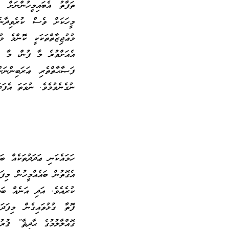
ތަފާތު އެބައިމީހުންނަށް 
މީހަކަށް ވެސް ކުރެވިދާނެ
މުޢުޖިޒާތްތަކަކީ ކޮންމެ މ
އެއަށްވުރެ މާ ފުން، މާ ތ
ފަޞާޙާތްތެރި ޢަރަބިންނަ
ނުގެނެވުމެވެ. ނުވަތަ އެފަ
ހަމައެކަނި ޢަދަދުތަކެއް ބަ
އެގޮތުން ބައެއްމީހުން މިފަ
ކުރެއެވެ. އަދި އަނެއް ބަ
ފޮތާ ގުޅުވައިގެން މިފަދަ
ގޮއްލާލުމުގެ ޙާދިޘާ” ޤުރު