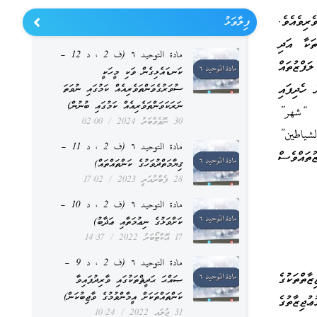
ރިވެއެވެ.
ފިލާވަޅު
ތަކާ އަދި
مادة التوحيد ٦ (ف 2 ، د 12 –
ފްޒުތައް
ކަނޑައެޅިގެން ވަކި މީހަކީ
 ހެދިފައި
ސުވަރުގެވަންތަވެރިއެއް ކަމުގައި ނުވަތަ
ނަރަކަވަންތަވެރިއެއް ކަމުގައި ބުނުން)
ވެފައިވާކަމަށާއި، “شهر”
30 ނޮވެމްބަރު 2024
02:00
الشياطين”
مادة التوحيد ٦ (ف 2 ، د 11 –
ތައްވެސް
ޤިޔާމަތްދުވަހުގެ ކަންތައްތައް)
28 ފެބްރުއަރީ 2023
17:02
مادة التوحيد ٦ (ف 2 ، د 10 –
ކަށްވަޅުގެ ނިޢުމަތާއި ޢަޛާބު)
17 އޮކްޓޯބަރު 2022
14:37
مادة التوحيد ٦ (ف 2 ، د 9 –
ތްތަކުގެ
ޞައްޙަ ޙަދީޘްތަކުގައި ވާރިދުފައިވާ
ކަންތައްތަކަށް އީމާންވުމުގެ ވާޖިބުކަން)
ޢުޖިޒާތުގެ
31 ޖުލައި 2022
10:24