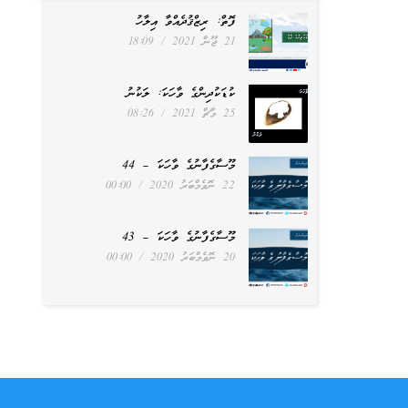
ފޮތް: ރިޒްޤުދެއްވާ އިލާހު
21 ޖޫން 2021
18:09
ކުޑަކުދިންގެ ވާހަކަ: ލަކުނު
25 މާޗް 2021
08:26
މޫސާގެފާނުގެ ވާހަކަ – 44
22 ނޮވެމްބަރު 2020
00:00
މޫސާގެފާނުގެ ވާހަކަ – 43
20 ނޮވެމްބަރު 2020
00:00