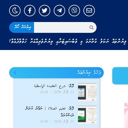
އިތުރަށް ހޯދާ
ލިޔުންތައް ނަކަލު ކުރާނަމަ މި ވެބްސައިޓަށާއި ލިޔުންތެރިއާއަށް ހަވާލާދެއްވާ!
ފަހުގެ ލިޔުންތައް
ފޮތް: شرح العقيدة الواسطية
21 ޖޫން 2026
13:54
ފޮތް: تعليم الصلاة | ނަމާދު ކުރަން
ދަސްކުރަމާ
21 ޖޫން 2026
13:40