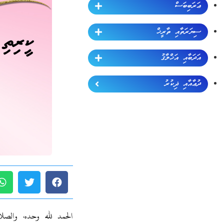
ޢަރަބިބަސް
ސިޔަރަތާއި ތާރީޚް
އަދަބާއި އަޚްލާޤު
ދުޢާއާއި ޛިކުރު
الحمد لله وحده، والصل