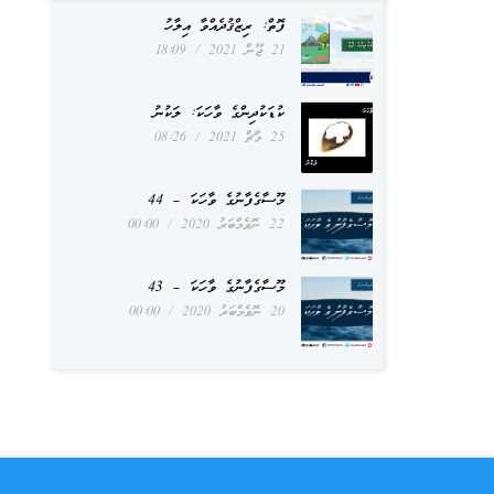
ފޮތް: ރިޒްޤުދެއްވާ އިލާހު
21 ޖޫން 2021
18:09
ކުޑަކުދިންގެ ވާހަކަ: ލަކުނު
25 މާޗް 2021
08:26
މޫސާގެފާނުގެ ވާހަކަ – 44
22 ނޮވެމްބަރު 2020
00:00
މޫސާގެފާނުގެ ވާހަކަ – 43
20 ނޮވެމްބަރު 2020
00:00