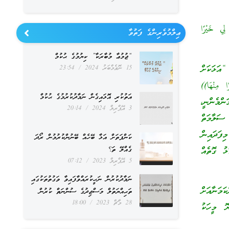
 لِي خَيْرًا
ޢިލްމުވެރިންގެ ފަތުވާ
“ޖުމުޢާ މުބާރަކާ” ކިޔުމުގެ ޙުކުމް
ަޅަކަށް
15 ނޮވެމްބަރު 2024
23:54
ا مِنْهَا))
އަތުކުރި އޮޅައިގެން ނަމާދުކުރުމުގެ ޙުކުމް
ންމެންނީ،
3 އޭޕްރިލް 2024
20:14
ަލާމަތް
ފަދައިން
ކަންފަތަށް އަޅާ ބޭހެއް ބޭނުންކުރުމުން ރޯދަ
ު ގޮތެއް
ގެއްލޭ ތަ؟
5 އޭޕްރިލް 2023
07:12
ނަމާދުކުރުން ނަހީކުރައްވާފައިވާ ވަގުތުތަކުގައި
ަނާއަށް
ތަޙިއްޔަތުލް މަސްޖިދުގެ ސުންނަތް ކުރުން
28 މާޗް 2023
18:00
ޮ މީހަކު