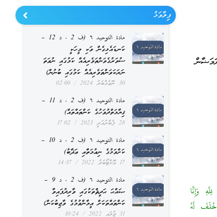
ފިލާވަޅު
مادة التوحيد ٦ (ف 2 ، د 12 –
ކަނޑައެޅިގެން ވަކި މީހަކީ
ރައިގެ 31 މަސް ފަހުން، ރަމަޟާން
ސުވަރުގެވަންތަވެރިއެއް ކަމުގައި ނުވަތަ
ނަރަކަވަންތަވެރިއެއް ކަމުގައި ބުނުން)
30 ނޮވެމްބަރު 2024
02:00
مادة التوحيد ٦ (ف 2 ، د 11 –
ޤިޔާމަތްދުވަހުގެ ކަންތައްތައް)
28 ފެބްރުއަރީ 2023
17:02
مادة التوحيد ٦ (ف 2 ، د 10 –
ކަށްވަޅުގެ ނިޢުމަތާއި ޢަޛާބު)
17 އޮކްޓޯބަރު 2022
14:37
مادة التوحيد ٦ (ف 2 ، د 9 –
هِ وَإِنَّا
ޞައްޙަ ޙަދީޘްތަކުގައި ވާރިދުފައިވާ
ކަންތައްތަކަށް އީމާންވުމުގެ ވާޖިބުކަން)
َخْلَفَ لَهُ
31 ޖުލައި 2022
10:24