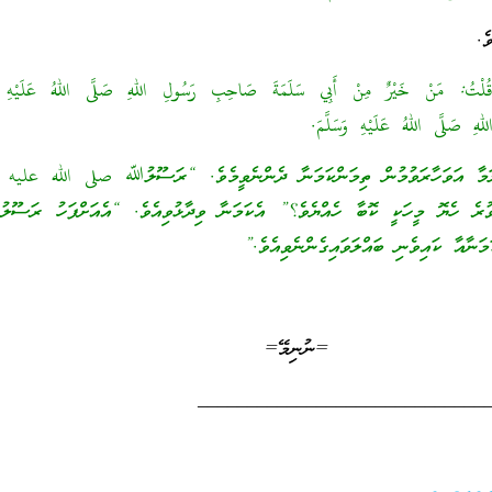
ެ.
َةَ، قُلْتُ: مَنْ خَيْرٌ مِنْ أَبِي سَلَمَةَ صَاحِبِ رَسُولِ اللهِ صَلَّى اللهُ عَلَيْهِ 
لهِ صَلَّى اللهُ عَلَيْهِ وَسَلَّمَ.
މާ އަވަހާރަވުމުން ތިމަންކަމަނާ ދެންނެވީމެވެ. “ރަސޫލުﷲ صلى الله عليه
ވުރެ ހެޔޮ މީހަކީ ކޮބާ ހެއްޔެވެ؟” އެކަމަނާ ވިދާޅުވިއެވެ. “އެއަށްފަހު ރަސ
ނާއާ ކައިވެނި ބައްލަވައިގެންނެވިއެވެ.”
=ނުނިމޭ=
_____________________________