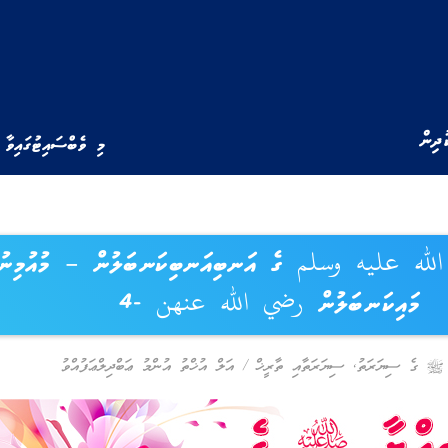
ުދިން
މި ވެބްސައިޓުގައިވާ 
لله عليه وسلم ގެ އަނބިއަނބިކަނބަލުން – މުއުމިނުނ
މައިކަނބަލުން رضي الله عنهن -4
ﷺ ގެ ސިޔަރަތު
,
ސިޔަރަތާއި ތާރީޚް
/
އަލް އުޚްތު އުންމު ޢަބްދިލްޢަފުއްވު