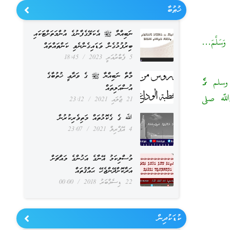
ޚުޠުބާ
ނަބިއްޔާ ﷺ އެކަލޭގެފާނުގެ އުންމަތަށްޓަކައި
وَسَلَّمَ…
ބިރުފުޅުގެން ވަޑައިގެންނެވި ކަންތައްތައް
5 ފެބްރުއަރީ 2023
18:45
މާތް ނަބިއްޔާ ﷺ ގެ ވަދާޢީ ޚުތުބާގެ
 وسلم ގެ
އުސްއަލިތައް
ޫލުﷲ صلى
21 ޖުލައި 2021
23:12
ﷲ ގެ ގެކޮޅުތައް މަތިވެރިކުރުން
4 އޭޕްރިލް 2021
23:07
މުސްލިކަމު އޭނާގެ އަޚުންގެ މައްޗަށް
އަދާކޮށްދޭންޖެހޭ ޙައްޤުތައް
22 ޑިސެމްބަރު 2018
00:00
ކުޑަކުދިން