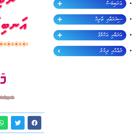
ޢަރަބިބަސް
ސިޔަރަތާއި ތާރީޚް
އަދަބާއި އަޚްލާޤު
ދުޢާއާއި ޛިކުރު