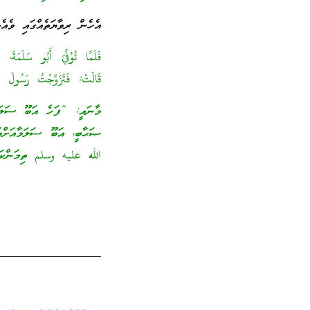
އެހެން ރިވާޔަތެއްގައި ވެއެވ
فَلَمَّا تُوُفِّيَ أَبُو سَلَم
قَالَتْ: فَتَزَوَّجْتُ رَسُولَ ال
މާނައީ: “ފަހެ އަބޫ ސަލަ
ޞަޙާބީ، އަބޫ ސަލަމާއަށް
الله عليه وسلم ތިމަންކަމަ
_________________