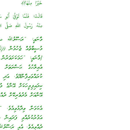
خَيْرًا مِنْهَا))،
قَالَتْ: فَلَمَّا تُوُفِّيَ أَبُ
مِنْهُ، رَسُولَ اللهِ صَلَّى الل
މާނައީ: “ރަސޫލުﷲ صلى 
މުޞީބާތެއް ޖެހުމުން ((إِنَّا لِ
[މާނައީ: “ހަމަކަށަވަރުން 
އެއިލާހުގެ ޙަޟްރަތަށް
ކުރައްވައިފާންދޭވެ. އަދި
ކިޔައިފިމީހަކަށް އޭނާގެ 
އޭނާއަށް މެދުވެރިކޮށް ދެއްވ
އެކަމަނާ ވިދާޅުވިއެވެ.
އަމުރުކުރެއްވި ފަދައިން 
ދެއްވިއެވެ. އެއީ ރަސޫލ