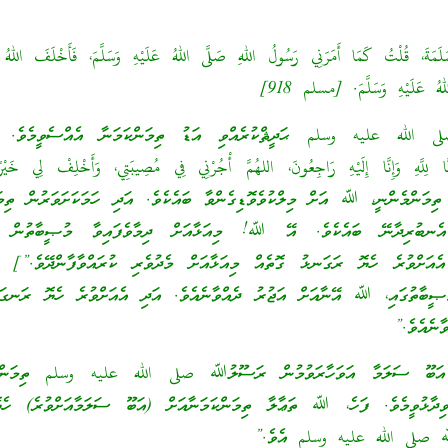
و سَلَمَةَ، قُلْتُ كَمَا أَمَرَنِي رَسُولُ اللهِ صَلَّى اللهُ عَلَيْهِ وَسَلَّمَ، فَأَخْلَفَ اللهُ
هُ عَلَيْهِ وَسَلَّمَ. [مسلم 918]
الله عليه وسلم ޙަދީޘްކުރެއްވި އަޑު ތިމަންކަމަނާ އެއްސެވީމެވެ. “އ
لَّهِ وَإِنَّا إِلَيْهِ رَاجِعُونَ، اللهُمَّ أْجُرْنِي فِي مُصِيبَتِي، وَأَخْلِفْ لِي خَيْرً
ތިމަންމެންނީ، ﷲ އަށް މިލްކުވެވޮޑިގެންވާ ބައެކެވެ. އަދި ހަމަކަށަވަރުން ތިމަ
 އެނބުރިދާނޭ ބައެކެވެ. އޭ ﷲ! މިއަޅާއަށް ދިމާވެފައިވާ މުޞީބާތުން ސ
 އެއަށްވުރެ ހެޔޮ ރަގަނޅު ގޮތެއް މިއަޅާއަށް މެދުވެރި ކުރައްވާފާންދޭވެ.”] މި
މުޞީބާތުގައި، ﷲ އޭނާއަށް އަޖުރު ދެއްވާނެއެވެ. އަދި އެއަށްވުރެ ހެޔޮ ރަނގަޅ
ާނެއެވެ.”
 “އަބޫ ސަލަމާ އަވަހާރަވުމުން ރަސޫލުﷲ صلى الله عليه وسلم ތިމަންކަމ
ވިދާޅުވީމެވެ. ފަހެ، ﷲ ތަޢާލާ ތިމަންކަމަނާއަށް (އަބޫ ސަލަމާއަށްވުރެ) ހެޔ
ުﷲ صلى الله عليه وسلم އެވެ.”