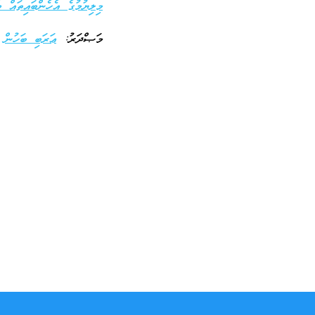
މިލިޔުމުގެ އެހެންބައިތައް ބެ
މަޞްދަރު:
ޢަރަބި ބަހުން
،