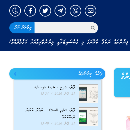
އިތުރަށް ހޯދާ
ލިޔުންތައް ނަކަލު ކުރާނަމަ މި ވެބްސައިޓަށާއި ލިޔުންތެރިއާއަށް ހަވާލާދެއްވާ!
ފަހުގެ ލިޔުންތައް
ްގެ
ފޮތް: شرح العقيدة الواسطية
21 ޖޫން 2026
13:54
ފޮތް: تعليم الصلاة | ނަމާދު ކުރަން
ދަސްކުރަމާ
21 ޖޫން 2026
13:40