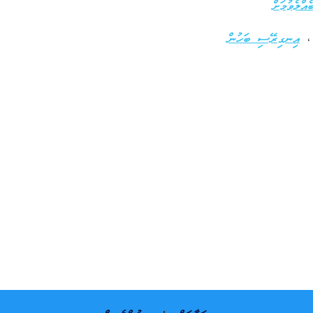
އްލެވުމަށް
އިނގިރޭސި ބަހުން