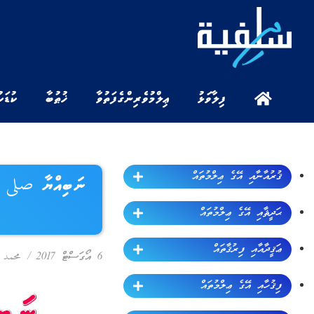
ފިލާވަޅު
ޢިލްމުވެރިންގެ ފަތުވާ
ޚުޠުބާ
ކުޑަކ
ޤުރުއާނާއި އޭގެ ޢިލްމުތައް
ނަބިއްޔާ صلى ا
ޙަދީޘާއި އޭގެ ޢިލްމުތައް
ޢަޤީދާއާއި ފިރުޤާތައް
6 އޯގަސްޓް 2017
/
محمد 
ފިޤުހާއި އޭގެ ޢިލްމުތައް