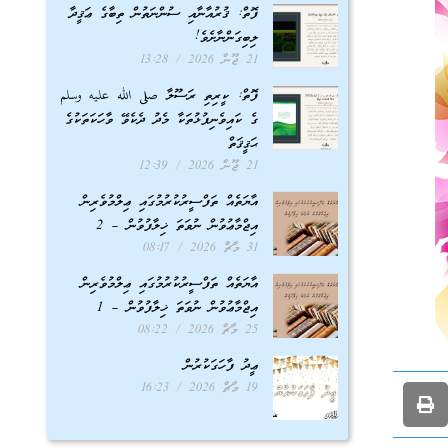
ފޮތް: ޤުރުއާނާއި ސުންނަތުން ތިބާގެ ޢަޤީދާ
ލިބިގަންނާށެވެ!
21 ޖޫން 2026
13:28
ފޮތް: ކީރިތި ރަސޫލާ صلى الله عليه وسلم
ގެ ކައިވެނިފުޅުތަކާ މެދު ދެކެވޭ ވާހަކަތަކުގެ
ޙަޤީޤަތް
21 ޖޫން 2026
12:39
އާޔަތެއް ތަފްސީރުކުރުމުގައި ޢިލްމުވެރިން
އިޖްމާޢުވުން ނުވަތަ ޚިލާފުވުން – 2
31 މާޗް 2026
08:17
އާޔަތެއް ތަފްސީރުކުރުމުގައި ޢިލްމުވެރިން
އިޖްމާޢުވުން ނުވަތަ ޚިލާފުވުން – 1
25 މާޗް 2026
08:22
ޢީދު ފާހަގަކުރުން
19 މާޗް 2026
16:23