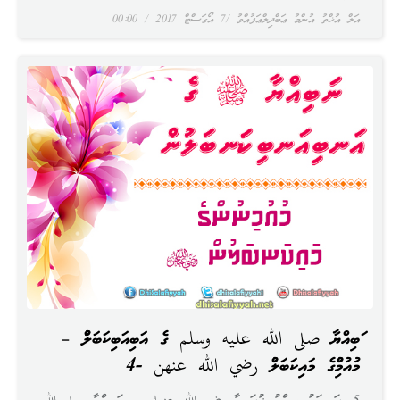
އަލް އުޚްތު އުންމު ޢަބްދިލްޢަފުއްވު
7 އޯގަސްޓް 2017
00:00
ނަބިއްޔާ صلى الله عليه وسلم ގެ އަނބިއަނބިކަނބަލުން –
މުއުމިނުންގެ މައިކަނބަލުން رضي الله عنهن -4