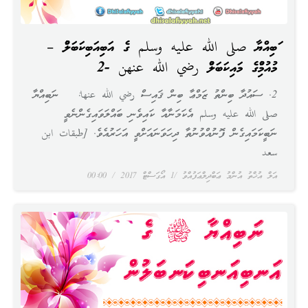
ނަބިއްޔާ صلى الله عليه وسلم ގެ އަނބިއަނބިކަނބަލުން –
މުއުމިނުންގެ މައިކަނބަލުން رضي الله عنهن -2
2. ސައުދާ ބިންތު ޒަމްޢާ ބިން ޤައިސް رضي الله عنها: ނަބިއްޔާ
صلى الله عليه وسلم އެކަމަނާއާ ކައިވެނި ބައްލަވައިގެންނެވީ
ނަބީކަމައިގެން ފޮނުއްވުނުތާ ދިހަވަނައަށްވީ އަހަރުއެވެ. [طبقات ابن
سعد
އަލް އުޚްތު އުންމު ޢަބްދިލްޢަފުއްވު
1 އޯގަސްޓް 2017
00:00