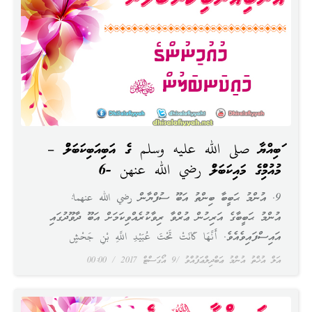
ނަބިއްޔާ صلى الله عليه وسلم ގެ އަނބިއަނބިކަނބަލުން –
މުއުމިނުންގެ މައިކަނބަލުން رضي الله عنهن -6
9. އުންމު ޙަބީބާ ބިންތު އަބޫ ސުފްޔާން رضي الله عنهما:
އުންމު ޙަބީބާގެ އަރިހުން ޢުރްވާ ރިވާކުރެއްވިކަމަށް އަބޫ ދާވޫދުގައި
އައިސްފައިވެއެވެ. أَنَّهَا كَانَتْ تَحْتَ عُبَيْدِ اللَّهِ بْنِ جَحْشٍ
އަލް އުޚްތު އުންމު ޢަބްދިލްޢަފުއްވު
9 އޯގަސްޓް 2017
00:00