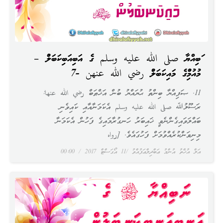
ނަބިއްޔާ صلى الله عليه وسلم ގެ އަނބިއަނބިކަނބަލުން –
މުއުމިނުންގެ މައިކަނބަލުން رضي الله عنهن -7
11. ޞަފިއްޔާ ބިންތު ޙުޔައްޔު ބުން އަޚްޠަބް رضي الله عنها:
ރަސޫލުﷲ صلى الله عليه وسلم އެކަމަނާއާއި ކައިވެނި
ބައްލަވައިގެންނެވީ ޚައިބަރު ހަނގުރާމައިގެ ފަހުން އެކަމަނާ
މިނިވަންކުރެއްވުމަށް ފަހުގައެވެ. [رواه
އަލް އުޚްތު އުންމު ޢަބްދިލްޢަފުއްވު
11 އޯގަސްޓް 2017
00:00