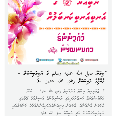
ނަބިއްޔާ صلى الله عليه وسلم ގެ އަނބިއަނބިކަނބަލުން –
މުއުމިނުންގެ މައިކަނބަލުން رضي الله عنهن -5
7. ޖުވައިރިޔާ ބިންތު އަލްޙާރިޘް رضي الله عنها: ބަނޫ
އަލްމުޞްޠަލަޤު ހަނގުރާމައިގައި މުސްލިމުންގެ އަސީރެއްގެ ގޮތުގައި
އެކަމަނާ ގެނެވުނެވެ. އެކަމަނާ މިނިވަންވެވަޑައިގެންނެވުމުގެ ކަންކަމުގައި
އެހީތެރިވެދެއްވުން އެދި ނަބިއްޔާ صلى الله عليه