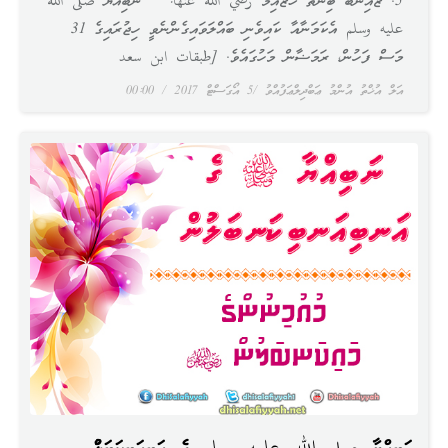
5. ޒައިނަބު ބިންތު ޚުޒައިމާ رضي الله عنها: ނަބިއްޔާ صلى الله
عليه وسلم އެކަމަނާއާ ކައިވެނި ބައްލަވައިގެންނެވީ ހިޖުރައިގެ 31
މަސް ފަހުން، ރަމަޟާން މަހުގައެވެ. [طبقات ابن سعد
އަލް އުޚްތު އުންމު ޢަބްދިލްޢަފުއްވު
5 އޯގަސްޓް 2017
00:00