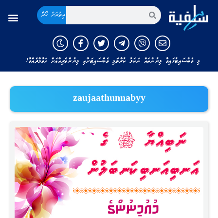
އިތުރަށް ހޯދާ
މި ވެބްސައިޓުގައިވާ ލިޔުންތައް ނަކަލު ކުރާނަމަ މި ވެބްސައިޓަށާއި ލިޔުންތެރިއާއަށް ހަވާލާދެއްވާ!
zaujaathunnabyy