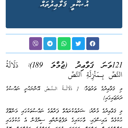
121ވަނަ ޤަވާޢިދު (ޖުމްލަ 189):
دَلَالَةُ
النَّصِّ بِـمَنْزِلَةِ النَّصِّ
މި ޤަވާޢިދުގެ ތަރުޖަމާ: { دَلَالَـةُ الـنَّـصِّ އޮންނަހުށީ ނައްޞުގެ
ދަރަޖައިގައި}
މި ޤަވާޢިދުގެ މުރާދު: ޝަރުޢުކުރައްވާ ފަރާތުގެ ނައްޞުތަކުގައި މަންޠޫޤު
ޙުކުމެއް އައިސްފައި، ވާހަކައިގެ ލަފްޒުންނާއި ސިޔާޤުން އެ ޙުކުމުގައި