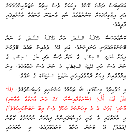
ޢަރަބިބަސް ދަންނަ ކޮންމެ މީހަކަށް ވެސް އިތުރު ނަޒަރުހިންގުމަކަށް
އަދި އިޖުތިހާދަކަށް ބޭނުންވުމެއް ނެތި އެނގޭނޭ މާނައެއް އެކުލެވިފައި
ވާތީއެވެ.
ކޮންމެއަކަސް، دَلَالَـةُ الـنَّـصِّ އަށް دَلَالَـةُ الـنَّـصِّ ގެ ނަން
ބޭނުންކުރައްވަނީ ޙަނަފީންނެވެ. އަދި އޭގެ ތެރެއިން ބައެއް ބޭފުޅުން
މިއަށް فَحْوَى الـخِطَابِ ގެ ނަން ވެސް، އަދި لَحْنُ الـخِطَابِ ގެ
ނަން ވެސް، އަދި تَنْبِيْهُ الـخِطَابِ ގެ ނަން ވެސް ދެއްވައެވެ. ގިނަ
ޢިލްމުވެރިން މިއަށް ދެއްވާފައިވަނީ مَفْهُومُ الـمُوَافَقَةِ ގެ ނަމެވެ.
މި ޤަވާޢިދުގެ މިސާލަކީ، ﷲ ތަޢާލާގެ އަންނަނިވި ވަޙީބަސްފުޅެވެ.
(فَلَا
تَقُلْ لَهُمَا أُفٍّ) (ސޫރަތުލްއިސްރާ: 23 ވަނަ އާޔަތުގެ އެއްބައި)
މާނައީ: [ފަހެ، އެ ދެ މީހުންނަށް އުއްފޭ ވެސް ތިބާ ނުބުނާހުށިކަމެވެ!]
މި އާޔަތުގައި އެ ވަނީ މައިންބަފައިންނާ ދިމާއަށް ނުރުހުމުގެ ގޮތުން
[އުއްފު] އޭ ބުނުން ޙަރާމް ކުރައްވާފައެވެ. މި އާޔަތުގައި