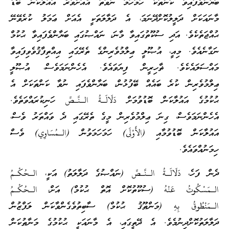
ބަޔާންވެފައިވާ ކަންތަކާ ހަމަހަމަ ނުވަތަ އެއަށްވުރެ އައުލާކަން ބޮޑު
މާނައަކަށް ދަލީލުކޮށްދޭނަމަ، އެ ދަލާލަތަކީ އެއަށް ޢަމަލު ކުރެވޭނޭ
ޙުއްޖަތެކެވެ. އަދި ސުކޫތުގައިވާ މާނަ، ނައްޞުގައި ބަޔާންވެފައިވާ ޙުކުމް
ނަގާނެއެވެ. މިއީ، އުޞޫލީ ޢިލްމުވެރިންގެ ތެރޭގައި އިއްތިފާޤުވެވިފައިވާ
މައްސަލައެކެވެ. ޡާހިރީން ފިޔަވައެވެ. އެހެންނަމަވެސް، އުޞޫލީ
ޢިލްމުވެރިން ކުރެ ބައެއް ބޭފުޅުން، ބަޔާންވެފައި ނުވާ ކަންތަކަށް އެ
ޙުކުމުގެ އައުލާކަން ބޮޑުވުމަށް دَلَالَـةُ الـنَّـصِّ ހަނިކުރައްވަތެވެ.
އެހެންނަމަވެސް، ގިނަ ޢިލްމުވެރިން މީގެ ތެރޭގައި ދެ ވައްތަރު ވެސް،
އައުލާކަން ބޮޑުވުމާއި (الأَوْلَى) ހަމަހަމަވުން (الـمُسَاوِي) ވެސް
ހިމަނުއްވައެވެ.
ދެން ފަހެ، دَلَالَـةُ الـنَّـصِّ (ނައްޞުގެ ދަލާލަތު) އަކީ، الـحُكْـمُ
الـمَسْكُوتُ عَنْهُ (ސުކޫތުކޮށް އޮތް ޙުކުމް) އަށް، الـحُكْـمُ
الـمَنْطُوقُ بِهِ (މަންޠޫޤު ޙުކުމް) ސާބިތުވެގެންވާކަން ލަފްޒުން
ދަލާލަތުކޮށްދިނުމެވެ. އެ ދޭތީގައި، އެ މާނައަކީ ޙުކުމުގެ މަނާޠުކަން