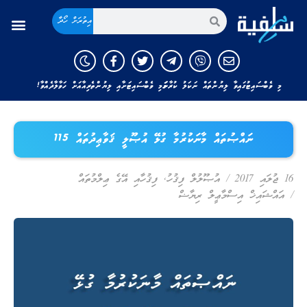
އިތުރަށް ހޯދާ
މި ވެބްސައިޓުގައިވާ ލިޔުންތައް ނަކަލު ކުރާނަމަ މި ވެބްސައިޓަށާއި ލިޔުންތެރިއާއަށް ހަވާލާދެއްވާ!
ނައްޞުތައް މާނަކުރުމާ ގުޅޭ އުޞޫލީ ޤަވާޢިދުތައް 115
16 ޖުލައި 2017
/
އުޞޫލުލް ފިޤުހު
,
ފިޤުހާއި އޭގެ ޢިލްމުތައް
/
އައްޝައިޚް އިސްމާޢީލް ރިޔާޟް