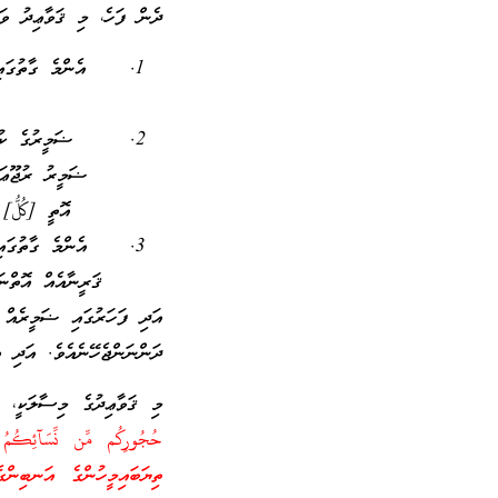
ދެން ފަހެ، މި ޤަވާޢިދު ވަ
އެންމެ ގާތުގައ
ޟަމީރުގެ ކު
ޟަމީރު ރުޖޫޢަ 
އޮތީ [كُلُّ]
އެންމެ ގާތުގައ
ޤަރީނާއެއް އޮތްނ
އަދި ފަހަރުގައި ޟަމީރެއް 
ދަންނަންޖެހޭނެއެވެ. އަދި 
މި ޤަވާޢިދުގެ މިސާލަކީ،
ތިޔަބައިމީހުންގެ އަނބިން