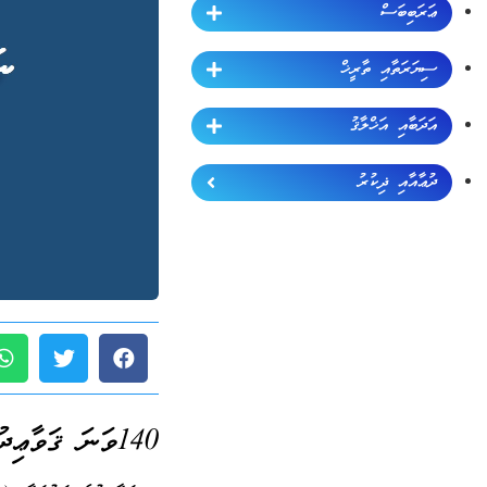
ޢަރަބިބަސް
ސިޔަރަތާއި ތާރީޚް
އަދަބާއި އަޚްލާޤު
ދުޢާއާއި ޛިކުރު
140ވަނަ ޤަވާޢިދު (ޖުމްލަ 189):