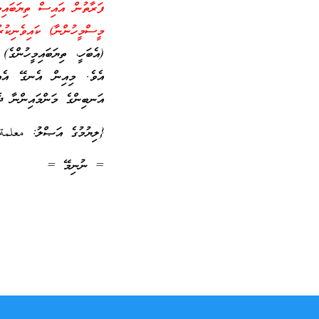
ފަރާތުން އައިސް ތިޔަބައިމީ
މީސްމީހުންނާ) ކައިވެނިކުރ
(އެބަހީ، ތިޔަބައިމީހުންގެ)
އެވެ. މިއިން އެނގޭ އެއްޗ
އަނބިންގެ މަންމައިންނާ ދެބ
{ލިޔުމުގެ އަޞްލު: معلمة
= ނުނިމޭ =