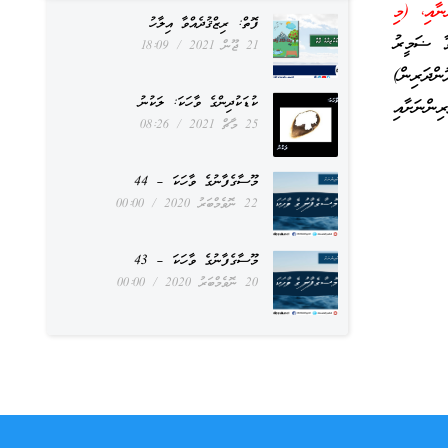
ނާއި، (މި
ފޮތް: ރިޒްޤުދެއްވާ އިލާހު
ވާ ޟަމީރު
21 ޖޫން 2021
18:09
ންދަރިން)
ކުޑަކުދިންގެ ވާހަކަ: ލަކުނު
ންނަށާއި
25 މާޗް 2021
08:26
މޫސާގެފާނުގެ ވާހަކަ – 44
22 ނޮވެމްބަރު 2020
00:00
މޫސާގެފާނުގެ ވާހަކަ – 43
20 ނޮވެމްބަރު 2020
00:00