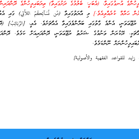
ހުންގެ އުނގުގައިވާ، (އެބަހީ: ބެލުމުގެ ދަށުގައިވާ) ތިޔަބައިމީހުންގެ ދޮންދަރިން
ުން ޙަރާމް ކުރެއްވިއެވެ.]
މި އާޔަތުގައިވާ (مِّن نِّسَآئِكُمُ اللاَّتِي) ގައި އެ
 ރުޖޫޢަވަނީ، އެންމެ ގާތުގައި ބަޔާންވެފައިވާ އެއްޗަށެވެ. އެއީ، [الرَّبَائِبُ] (ދޮ
ަކީ، ރޭކުރަން ވަނުމުގެ ޝަރުޠު ރުޖޫޢަވަނީ، ދޮންދަރިއަށް ކަމެވެ. ދޮންދަރި
ައިމީހުންނަށް ނޫންކަމެވެ.
 زايد للقواعد الفقهية والأصولية}