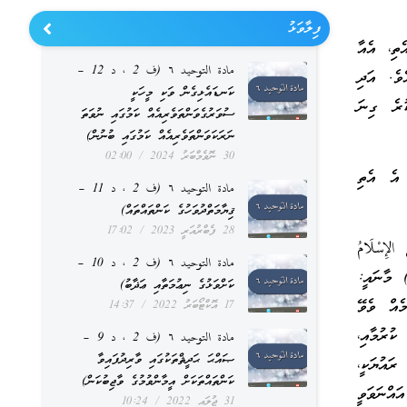
ފިލާވަޅު
ެތި، އެއާ
مادة التوحيد ٦ (ف 2 ، د 12 –
ެވެ. އަދި
ކަނޑައެޅިގެން ވަކި މީހަކީ
ުރެ ގިނަ
ސުވަރުގެވަންތަވެރިއެއް ކަމުގައި ނުވަތަ
ނަރަކަވަންތަވެރިއެއް ކަމުގައި ބުނުން)
30 ނޮވެމްބަރު 2024
02:00
 އެ އެތި
مادة التوحيد ٦ (ف 2 ، د 11 –
ޤިޔާމަތްދުވަހުގެ ކަންތައްތައް)
28 ފެބްރުއަރީ 2023
17:02
إِسْلَامُ
مادة التوحيد ٦ (ف 2 ، د 10 –
ِ…)) މާނައީ:
ކަށްވަޅުގެ ނިޢުމަތާއި ޢަޛާބު)
ެއް ވެވޭ
17 އޮކްޓޯބަރު 2022
14:37
ކުރުމާއި،
مادة التوحيد ٦ (ف 2 ، د 9 –
ޞައްޙަ ޙަދީޘްތަކުގައި ވާރިދުފައިވާ
ައުޔަކީ،
ކަންތައްތަކަށް އީމާންވުމުގެ ވާޖިބުކަން)
ައްނަވަވީ
31 ޖުލައި 2022
10:24