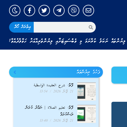
އިތުރަށް ހޯދާ
ލިޔުންތައް ނަކަލު ކުރާނަމަ މި ވެބްސައިޓަށާއި ލިޔުންތެރިއާއަށް ހަވާލާދެއްވާ!
ފަހުގެ ލިޔުންތައް
ފޮތް: شرح العقيدة الواسطية
21 ޖޫން 2026
13:54
ފޮތް: تعليم الصلاة | ނަމާދު ކުރަން
ދަސްކުރަމާ
21 ޖޫން 2026
13:40