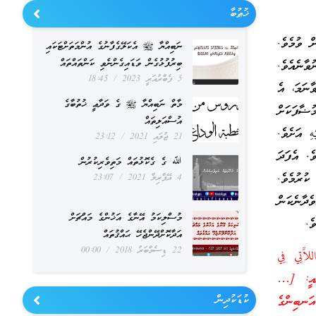
ޚުޠުބާ
ް ވުމެވެ.
ނަބިއްޔާ ﷺ އެކަލޭގެފާނުގެ އުންމަތަށްޓަކައި
ބިރުފުޅުގެން ވަޑައިގެންނެވި ކަންތައްތައް
ވާނެއެވެ.
5 ފެބްރުއަރީ 2023
18:45
ާނަމަ، އެ
މާތް ނަބިއްޔާ ﷺ ގެ ވަދާޢީ ޚުތުބާގެ
ުޟާފަކަށް
އުސްއަލިތައް
ِ އަށެވެ.
21 ޖުލައި 2021
23:12
ެ. އެފަދަ
ﷲ ގެ ގެކޮޅުތައް މަތިވެރިކުރުން
ކުރުމެވެ.
4 އޭޕްރިލް 2021
23:07
ެދާނެކަން
މުސްލިކަމު އޭނާގެ އަޚުންގެ މައްޗަށް
ެ.
އަދާކޮށްދޭންޖެހޭ ޙައްޤުތައް
22 ޑިސެމްބަރު 2018
00:00
للاَّتِي فِي
ތުގެ އެއްބައި) މާނައީ: […
ކުޑަކުދިން
ަނބިންގެ