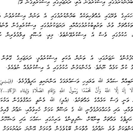
ަޔާންކުރުމުގައި އިސްކުރެވުނު އެތި، ދަރަޖައިގައި އިސްކުރެވިގެން ވޭ}
ަކައިގެ ތެރޭގައި އެއްޗެހިތަކެއް ބަޔާންކުރުމުގައި އެ ތަނުން އިސްކުރެވުނު އ
ަކެއްޗަށް ވުރެ، ތަރުތީބުކުރުމުގައްޔާއި ދަރަޖަކުރުމުގައި އިސްކުރެވިގެން ވާނެއ
ް، ޙުކުމުގައި ވެސް އެ އިސްކުރެވޭނެތެވެ. މިއީ، އުޞޫލީ ޢިލްމުވެރިން ކ
ޭފުޅުންގެ ނަޒަރުގައި، އެ ތަނުން އެކަތި އިސްކުރެވުމީ، ދަރަޖައިގެ ގޮތުން
ު ކުރާ ކަމެއް ނޫނެވެ. އެހެންކަމުން، ޙުކުމުގައި އެ އިސްކުރުމެއް ނުވެއެވެ.
ަބިއްޔާ ޞައްލަ ﷲ ޢަލައިހި ވަސައްލަމަގެ އަންނަނިވި ޙަދީޘްފުޅެވެ. ((بُـنِـيَ ال
إِلَهَ إِلَّا اللَّهُ وَأَنَّ مُحَمَّدًا رَسُولُ اللَّهِ وَإِقَامِ الصَّلَاةِ وَإِيتَاءِ الزَّكَاة
ް ވަނީ ފަސް ކަމެއްގެ މައްޗަށެވެ. (އެއީ) ﷲ މެނުވީ ޙައްޤުވެގެން އަޅުކަމ
ވުމާއި، އަދި މުޙައްމަދުގެފާނީ ﷲ ގެ ރަސޫލާ ކަމަށް ހެކިވުމާއި، ނަމާދު ޤާއިމު 
ދީޘުގެ މައްޗަށް ބިނާކޮށް، ޝާފިޢީންގެ އަރިހުގައި ޞައްޙަ އަދި މަޝްހޫރު ރ
ަންތަކަށް ވުރެ ނަމާދުގެ މާތްކަން ބޮޑުވެގެން ވާކަމަށް އޮންނަ ރައުޔުކަމަށް އ