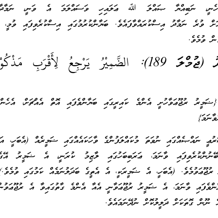
އެހެނީ، ނަބިއްޔާ ޞައްލަ ﷲ ޢަލައިހި ވަސައްލަމަ އެ ވަނީ، ނަމާދާ
ައަށް ވުރެ ނަމާދު އިސްކުރައްވާފައެވެ. ބަޔާންކުރުމުގައި އިސްކުރެވިފައި ވުމީ، ދ
ން ވުމެވެ.
الضَّمِيْرُ يَرْجِعُ لِأَقْرَبِ مَذْكُوْر
{ޟަމީރު ރުޖޫޢަވާހުށީ އެންމެ ކައިރީގައި ބަޔާންވެފައި އޮތް އެއްޗަށް، އެހެން 
ވާނަމަ}
ުޢީ ނައްޞެއްގައި ނުވަތަ މުކައްލަފުންގެ ވާހަކައެއްގައި ޟަމީރެއް (އެބަހީ، އަހ
ބޭނުންކުރެވިފައި ވާނަމަ، ޢަރަބިބަހުގައި ލާޒިމު ކުރަނީ، އެ ޟަމީރު އޭގ
 ރުޖޫޢަވުމެވެ. (އެބަހީ، އެ ޟަމީރަކީ، އެ އެތީގެ ބަދަލުނަމެއް ކަމުގައި ވުމެވެ.)
ާންވެފައި ވާނަމަ، އެ ޟަމީރު ރުޖޫޢަވާނީ އެއާ އެންމެ ގާތުގައިވާ އެ ރުޖޫޢަވުނ
ެ ނޫން ގޮތަކަށް ދަލީލުކޮށް ނުދޭނަމައެވެ.