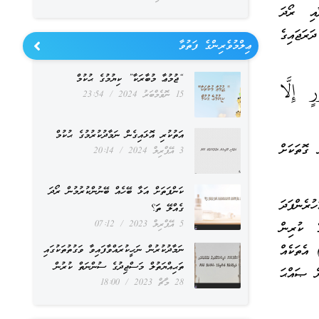
އި ރޯދަ
ަރަޖައިގެ
ޢިލްމުވެރިންގެ ފަތުވާ
“ޖުމުޢާ މުބާރަކާ” ކިޔުމުގެ ޙުކުމް
ٍ إِلَّا
15 ނޮވެމްބަރު 2024
23:54
އަތުކުރި އޮޅައިގެން ނަމާދުކުރުމުގެ ޙުކުމް
ގޮތަކަށް
3 އޭޕްރިލް 2024
20:14
ކަންފަތަށް އަޅާ ބޭހެއް ބޭނުންކުރުމުން ރޯދަ
ުރެންފަދަ
ގެއްލޭ ތަ؟
5 އޭޕްރިލް 2023
07:12
ެ ކުރިން
 އެތަކެއް
ނަމާދުކުރުން ނަހީކުރައްވާފައިވާ ވަގުތުތަކުގައި
ތަޙިއްޔަތުލް މަސްޖިދުގެ ސުންނަތް ކުރުން
ް ޞައްޙަ
28 މާޗް 2023
18:00