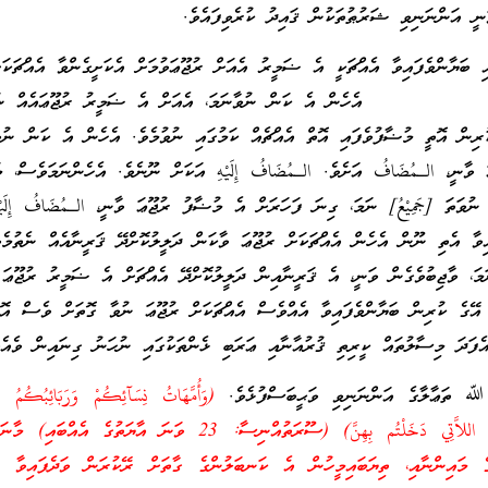
ނީ އަންނަނިވި ޝަރުޠުތަކުން ޤައިދު ކުރެވިފައެވެ.
ި ބަޔާންވެފައިވާ އެއްޗަކީ އެ ޟަމީރު އެއަށް ރުޖޫޢަވުމަށް އެކަށީގެންވާ އެއްޗަކަށ
އެހެން އެ ކަން ނުވާނަމަ، އެއަށް އެ ޟަމީރު ރުޖޫޢައެއް ނު
ރިން އޮތީ މުޟާފުވެފައި އޮތް އެއްޗެއް ކަމުގައި ނުވުމެވެ. އެހެން އެ ކަން ނުވ
ވާނީ، الـمُضَافُ އަށެވެ. الـمُضَافُ إِلَيْهِ އަކަށް ނޫނެވެ. އެހެންނަމަވެސް، މ
 ނުވަތަ [جَمِيْعُ] ނަމަ، ގިނަ ފަހަރަށް އެ މުޟާފު ރުޖޫޢަ ވާނީ، الـمُضَافُ إِلَيْه
ިވާ އެތި ނޫން އެހެން އެއްޗަކަށް ރުޖޫޢަ ވާކަން ދަލީލުކޮށްދޭ ޤަރީނާއެއް ނެތުމެވ
ަމަ، ވާޖިބުވެގެން ވަނީ، އެ ޤަރީނާއިން ދަލީލުކޮށްދޭ އެއްޗަށް އެ ޟަމީރު ރުޖޫޢަ 
އޭގެ ކުރިން ބަޔާންވެފައިވާ އެއްވެސް އެއްޗަކަށް ރުޖޫޢަ ނުވާ ގޮތަށް ވެސް އޮވ
އެފަދަ މިސާލުތައް ކީރިތި ޤުރުއާނާއި ޢަރަބި ޅެންތަކުގައި ނުހަނު ގިނައިން ވެއެވ
 ﷲ ތަޢާލާގެ އަންނަނިވި ވަޙީބަސްފުޅެވެ.
(وَأُمَّهَاتُ نِسَآئِكُمْ وَرَبَائِبُكُمُ ا
حُجُورِكُم مِّن نِّسَآئِكُمُ اللاَّتِي دَخَلْتُم بِهِنَّ) (ސޫރަތުއްނިސާ: 23 ވަނަ އާޔަ
ގެ މައިންނާއި، ތިޔަބައިމީހުން އެ ކަނބަލުންގެ ގާތަށް ރޭކުރަން ވަދެފައިވާ އ