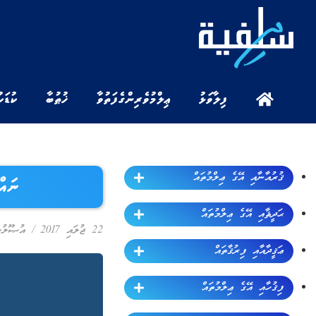
ފިލާވަޅު
ޢިލްމުވެރިންގެ ފަތުވާ
ޚުޠުބާ
ކުޑަކ
ޤުރުއާނާއި އޭގެ ޢިލްމުތައް
ނައް
ޙަދީޘާއި އޭގެ ޢިލްމުތައް
22 ޖުލައި 2017
/
އުޞޫލުލ
ޢަޤީދާއާއި ފިރުޤާތައް
ފިޤުހާއި އޭގެ ޢިލްމުތައް