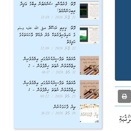
ފޮތް: ޤުރުއާނާއި ސުންނަތުން ތިބާގެ ޢަޤީދާ
ލިބިގަންނާށެވެ!
21 ޖޫން 2026
13:28
ފޮތް: ކީރިތި ރަސޫލާ صلى الله عليه وسلم
ގެ ކައިވެނިފުޅުތަކާ މެދު ދެކެވޭ ވާހަކަތަކުގެ
ޙަޤީޤަތް
21 ޖޫން 2026
12:39
އާޔަތެއް ތަފްސީރުކުރުމުގައި ޢިލްމުވެރިން
އިޖްމާޢުވުން ނުވަތަ ޚިލާފުވުން – 2
31 މާޗް 2026
08:17
އާޔަތެއް ތަފްސީރުކުރުމުގައި ޢިލްމުވެރިން
އިޖްމާޢުވުން ނުވަތަ ޚިލާފުވުން – 1
25 މާޗް 2026
08:22
ޢީދު ފާހަގަކުރުން
19 މާޗް 2026
16:23
تْبَةِ