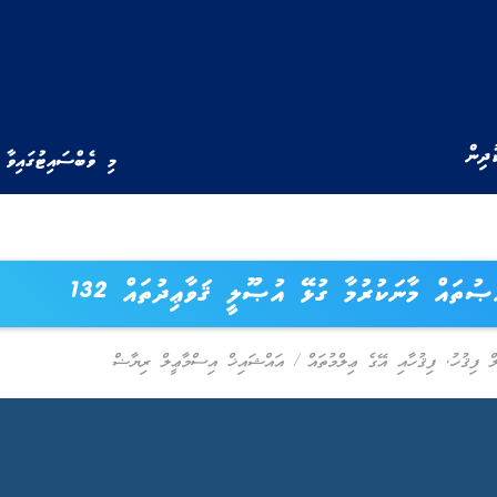
ުދިން
މި ވެބްސައިޓުގައިވާ 
ޞުތައް މާނަކުރުމާ ގުޅޭ އުޞޫލީ ޤަވާޢިދުތައް 132
ް ފިޤުހު
,
ފިޤުހާއި އޭގެ ޢިލްމުތައް
/
އައްޝައިޚް އިސްމާޢީލް ރިޔާޟް