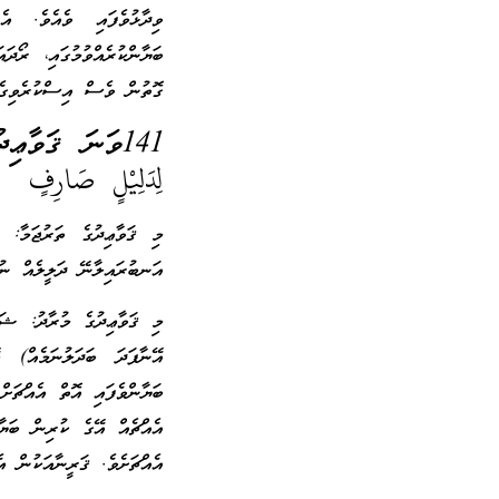
ވިދާޅުވެފައި ވެއެވެ. 
ބަޔާންކުރެއްވުމުގައި، ރޯދ
ގޮތުން ވެސް އިސްކުރެވިގެ
141ވަނަ ޤަވާޢިދު (ޖުމްލަ 189):
لِدَلِيْلٍ صَارِفٍ
މި ޤަވާޢިދުގެ ތަރުޖަމާ: 
އަނބުރައިލާނޭ ދަލީލެއް ނު
މި ޤަވާޢިދުގެ މުރާދު: ޝަރ
އޭނާފަދަ ބަދަލުނަމެއް) 
ބަޔާންވެފައި އޮތް އެއްޗަށް
އެއްޗެއް އޭގެ ކުރިން ބަޔ
އެއްޗަށެވެ. ޤަރީނާއަކުން އ