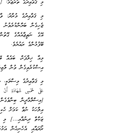
މި ޤަވާޢިދުގެ ތަރުޖަމާ: {ބ
މި ޤަވާޢިދުގެ މުރާދު: ވާހ
ޖެހިގެން ބަޔާންކުރެވުނު ތ
އޭގެ ނަތީޖާއެއްގެ ގޮތުނ
ބޭފުޅުންގެ ރައުޔެވެ.
މިއާ ޚިލާފަށް، ބައެއް ބ
އިސްކުރެވިގެން ވުން ލާޒިމ
މި ޤަވާޢިދުގެ މިސާލަކީ، ނ
عَلَى خَمْسٍ شَهَادَةِ أَنْ لَا 
[އިސްލާމްދީން ބިނާވެގެނ
އިލާހަކު ނުވާ ކަމަށް ހެކި
ޒަކާތް ދިނުމާއި…] މި ޙަ
ރޯދައާއި އެހެނިހެން އަޅުކ