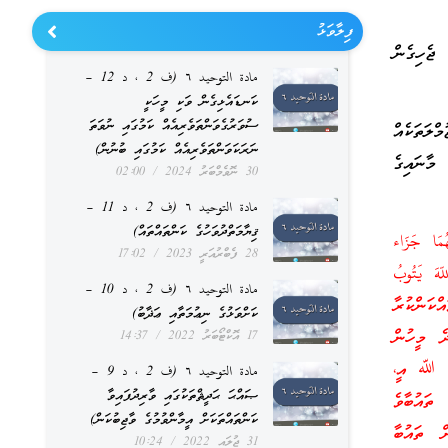
ފިލާވަޅު
 ޖެހިގެން
مادة التوحيد ٦ (ف 2 ، د 12 –
ކަނޑައެޅިގެން ވަކި މީހަކީ
ސުވަރުގެވަންތަވެރިއެއް ކަމުގައި ނުވަތަ
ްލަތަކެއް
ނަރަކަވަންތަވެރިއެއް ކަމުގައި ބުނުން)
 މާނައިގެ
30 ނޮވެމްބަރު 2024
02:00
مادة التوحيد ٦ (ف 2 ، د 11 –
ޤިޔާމަތްދުވަހުގެ ކަންތައްތައް)
َهُمَا جَزَاء
28 ފެބްރުއަރީ 2023
17:02
َإِنَّ اللّهَ يَتُوبُ
مادة التوحيد ٦ (ف 2 ، د 10 –
ެނާއާއި، ވައްކަންކުރާ
ކަށްވަޅުގެ ނިޢުމަތާއި ޢަޛާބު)
ެ މީހުން
17 އޮކްޓޯބަރު 2022
14:37
ެ. ﷲ އީ،
مادة التوحيد ٦ (ف 2 ، د 9 –
ޞައްޙަ ޙަދީޘްތަކުގައި ވާރިދުފައިވާ
 ތައުބާވެ
ކަންތައްތަކަށް އީމާންވުމުގެ ވާޖިބުކަން)
ް ތައުބާ
31 ޖުލައި 2022
10:24