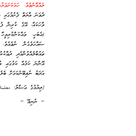
ލައްވާނެތެވެ. ހަމަކަށަވަ
ދެވަނަ އާޔަތް ފެށުމުގައި 
ވާހަކައާ، އޭގެ ކުރިން ފުރ
(އެބަހީ، ވައްކަންކުރިމީ
ޞައްޙަވެގެން ނުވެއެވެ.
ތައުބާލެއްވުންއެދި ދުޢާކު
އޮންނަ ކަމެއް ކަމުގައި ވާ
އަދަބު ނުލިބޭނެކަމަށް ބެލެ
{ލިޔުމުގެ އަޞްލު: معلمة
= ނުނިމޭ =