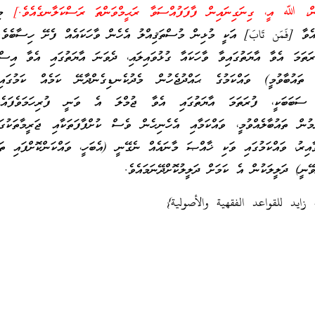
ރުން، ﷲ އީ، ގިނަގިނައިން ފާފަފުއްސަވާ ރަޙީމްވަންތަ ރަސްކަލާނގެއެވެ.]
މި 
އެވާ [فَمَن تَابَ] އަކީ މުޅިން މުސްތަޤިއްލު އެހެން ވާހަކައެއް ފެށޭ ހިސާބެވެ
ަތަމަ އެވާ އާޔަތުގައިވާ ވާހަކައާ ގުޅުވައިލައި، ދެވަނަ އާޔަތުގައި އެވާ އިސްތ
ހާ ތައުބާވުމީ) ވައްކަމުގެ ޙައްދުޖެހުން މެދުކެނޑިގެންދާނޭ ކަމެއް ކަމުގައ
 ސަބަބަކީ، ފުރަތަމަ އާޔަތުގައި އެވާ ޖުމްލަ އެ ވަނީ ފުރިހަމަވެފައެ
ރުމުން ތައުބާލެއްވުމީ، ވައްކަމާއި އެހެނިހެން ވެސް ކުށްފާފަތަކާއި ޖަރީމާތަކު
އިރު، ވައްކަމުގައި ވަކި ޚާއްޞަ މާނައެއް ނެގޭނީ (އެބަހީ، ވައްކަންކޮށްފައި ތައ
ވޭނީ) ދަލީލަކުން އެ ކަމަށް ދަލީލުކޮށްދޭނަމައެވެ.
 زايد للقواعد الفقهية والأصولية}