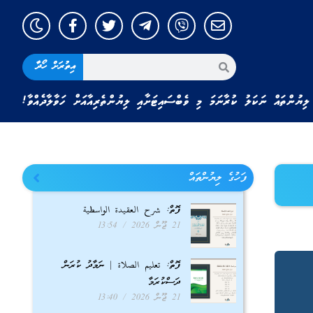
އިތުރަށް ހޯދާ
ލިޔުންތައް ނަކަލު ކުރާނަމަ މި ވެބްސައިޓަށާއި ލިޔުންތެރިއާއަށް ހަވާލާދެއްވާ!
ފަހުގެ ލިޔުންތައް
ފޮތް: شرح العقيدة الواسطية
21 ޖޫން 2026
13:54
ފޮތް: تعليم الصلاة | ނަމާދު ކުރަން
ދަސްކުރަމާ
21 ޖޫން 2026
13:40