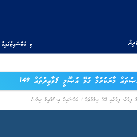
ުދިން
މި ވެބްސައިޓުގައިވާ 
ޞުތައް މާނަކުރުމާ ގުޅޭ އުޞޫލީ ޤަވާޢިދުތައް 149
ް ފިޤުހު
,
ފިޤުހާއި އޭގެ ޢިލްމުތައް
/
އައްޝައިޚް އިސްމާޢީލް ރިޔާޟް