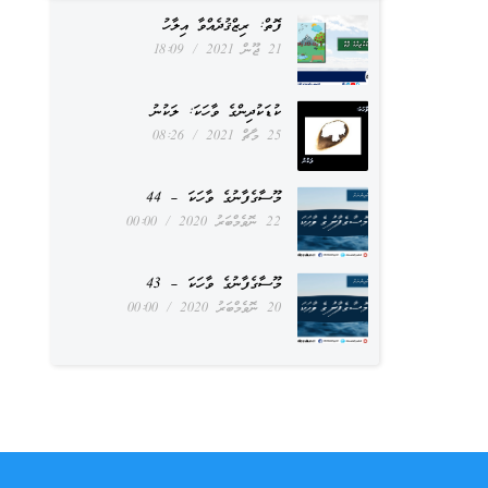
ފޮތް: ރިޒްޤުދެއްވާ އިލާހު
21 ޖޫން 2021
18:09
ކުޑަކުދިންގެ ވާހަކަ: ލަކުނު
25 މާޗް 2021
08:26
މޫސާގެފާނުގެ ވާހަކަ – 44
22 ނޮވެމްބަރު 2020
00:00
މޫސާގެފާނުގެ ވާހަކަ – 43
20 ނޮވެމްބަރު 2020
00:00