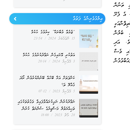
ތަނުން
. އެ ފެށޭ
ޢިލްމުވެރިންގެ ފަތުވާ
ިޘްނާއަކީ
“ޖުމުޢާ މުބާރަކާ” ކިޔުމުގެ ޙުކުމް
ި ބެލުން
15 ނޮވެމްބަރު 2024
23:54
ވެ. އަދި
ގައި ވެސް
އަތުކުރި އޮޅައިގެން ނަމާދުކުރުމުގެ ޙުކުމް
ުބާވުމުން
3 އޭޕްރިލް 2024
20:14
ކަންފަތަށް އަޅާ ބޭހެއް ބޭނުންކުރުމުން ރޯދަ
ގެއްލޭ ތަ؟
5 އޭޕްރިލް 2023
07:12
ނަމާދުކުރުން ނަހީކުރައްވާފައިވާ ވަގުތުތަކުގައި
ތަޙިއްޔަތުލް މަސްޖިދުގެ ސުންނަތް ކުރުން
28 މާޗް 2023
18:00