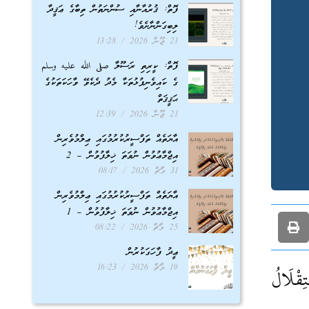
ފޮތް: ޤުރުއާނާއި ސުންނަތުން ތިބާގެ ޢަޤީދާ
ލިބިގަންނާށެވެ!
21 ޖޫން 2026
13:28
ފޮތް: ކީރިތި ރަސޫލާ صلى الله عليه وسلم
ގެ ކައިވެނިފުޅުތަކާ މެދު ދެކެވޭ ވާހަކަތަކުގެ
ޙަޤީޤަތް
21 ޖޫން 2026
12:39
އާޔަތެއް ތަފްސީރުކުރުމުގައި ޢިލްމުވެރިން
އިޖްމާޢުވުން ނުވަތަ ޚިލާފުވުން – 2
31 މާޗް 2026
08:17
އާޔަތެއް ތަފްސީރުކުރުމުގައި ޢިލްމުވެރިން
އިޖްމާޢުވުން ނުވަތަ ޚިލާފުވުން – 1
25 މާޗް 2026
08:22
ޢީދު ފާހަގަކުރުން
19 މާޗް 2026
16:23
ِقْلَالُ