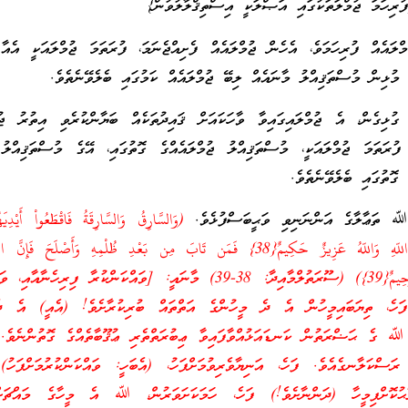
ުރިހަމަ ޖުމްލަތަކުގައި އަޞްލަކީ އިސްތިޤްލާލުވުން}
ްލައެއް ފުރިހަމަވެ، އެހެން ޖުމްލައެއް ފެށިއްޖެނަމަ، ފުރަތަމަ ޖުމްލައަކީ އެއާ
، މުޅިން މުސްތަޤިއްލު މާނައެއް ލިބޭ ޖުމްލައެއް ކަމުގައި ބެލެވޭނެތެވެ.
ގުޅިގެން، އެ ޖުމްލައިގައިވާ ވާހަކައަށް ޤައިދުތަކެއް ބަޔާންކުރެވި އިތުރު ޖުމ
ުރަތަމަ ޖުމްލައަކީ، މުސްތަޤިއްލު ޖުމްލައެއްގެ ގޮތުގައި، އޭގެ މުސްތަޤިއްލު
ގޮތުގައި ބެލެވޭނެތެވެ.
 ﷲ ތަޢާލާގެ އަންނަނިވި ވަޙީބަސްފުޅެވެ.
(وَالسَّارِقُ وَالسَّارِقَةُ فَاقْطَعُواْ أَيْدِي
بِمَا كَسَبَا نَكَالاً مِّنَ اللّهِ وَاللّهُ عَزِيزٌ حَكِيمٌ{38} فَمَن تَابَ مِن بَعْدِ ظُلْمِهِ وَأَصْلَحَ ف
عَلَيْهِ إِنَّ اللّهَ غَفُورٌ رَّحِيمٌ{39}) (ސޫރަތުލްމާއިދާ: 38-39) މާނައީ: [ވައްކަންކުރާ ފިރިހ
ފަހެ، ތިޔަބައިމީހުން އެ ދެ މީހުންގެ އަތްތައް ބުރިކުރާށެވެ! (އެއީ) އެ ދ
ް، ﷲ ގެ ޙަޟްރަތުން ކަނޑައަޅުއްވާފައިވާ ޢިބުރަތްތެރި ޢުޤޫބާތެއްގެ ގޮތުންނެވ
 ރަސްކަލާނގެއެވެ. ފަހެ، އަނިޔާވެރިވުމަށްފަހު، (އެބަހީ: ވައްކަންކުރުމަށްފަހު)
ުކޮށްފިމީހާ (ދަންނާށެވެ!) ފަހެ، ހަމަކަށަވަރުން، ﷲ އެ މީހާގެ މައްޗަށ