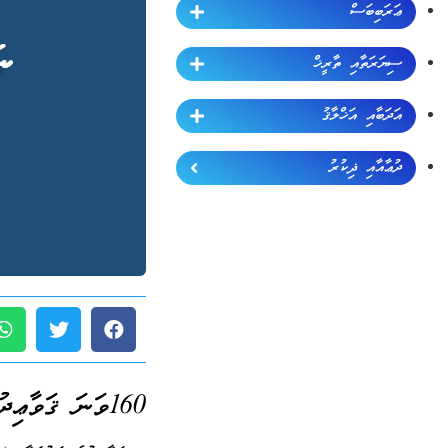
ޢަރަބިބަސް
ސިޔަރަތާއި ތާރީޚް
އަދަބާއި އަޚްލާޤު
ދުޢާއާއި ޛިކުރު
160ވަނަ ޤަވާޢިދު (ޖުމްލަ 189):