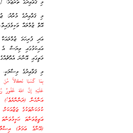
މި ޤަވާޢިދުގެ ތަރުޖަމާ: {ފ
މި ޤަވާޢިދުގެ މުރާދު: ޖުމ
އޮތް ޖުމްލައާ ވަކިވެފައިވާ
އަދި ފުރިހަމަ ޖުމްލައަކާ 
އައިކަމުގައި ވިޔަސް، އެ ފ
މަތީގައި އޮންނަ އެއްޗެއްގެ 
މި ޤަވާޢިދުގެ މިސާލަކީ،
އަންހެނާ (ދަންނާށެވެ!) 
ކުޅަކަންތަކުގެ ޖަޒާއަކަށ
ޢަޒީޒުވަންތަ ޙަކީމުވަންތަ
(އޭނާގެ ޢަމަލު) އިޞްލާޙ