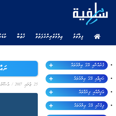
ފިލާވަޅު
ޢިލްމުވެރިންގެ ފަތުވާ
ޚުޠުބާ
ކުޑަކ
ޤުރުއާނާއި އޭގެ ޢިލްމުތައް
ނައް
ޙަދީޘާއި އޭގެ ޢިލްމުތައް
25 ޖުލައި 2017
/
އުޞޫލުލ
ޢަޤީދާއާއި ފިރުޤާތައް
ފިޤުހާއި އޭގެ ޢިލްމުތައް