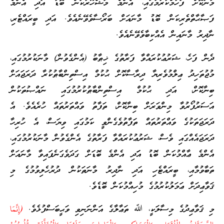
މާނަކޮށް ފަހުމްކުރުމުގައި، އެންމެ މަޝްހޫރުކަން ބޮޑު އަދި އެންމެ
ފަޞާޙާތްތެރިކަން ބޮޑު މާނައަށް ބަރޯސާވެވޭނެއެވެ. އަދި ބީރައްޓެރި،
ނާދިރު މާނައިން އެއްކިބާވެވޭނެއެވެ.
ދެން ފަހެ، ޝަރުޢުކުރައްވާ ފަރާތުގެ ޚިޠާބު (އެންގެވުން) މާނަކުރުމުގައި،
މުޖުތަހިދު ޢިލްމުވެރިޔާ ދިރާސާކޮށް ޙުކުމް އިސްތިންބާޠުކުރާ ދަރަޖައަށް
ބިނާކޮށް، އަދި ޙުކުމް އިސްތިންބާޠުކުރުމުގައި ނައްޞުތަކުން
އަސަރުފޯރުވާ މިންވަރަށް ބިނާކޮށް، ތަފާތު ވައްތަރުތައް ހުރެއެވެ. އެ
ދަރަޖަތަކުގެ ވައްތަރުތައް ތަފާތުވެގެންވީ ކަމުގައި ވިޔަސް، އެ ހުރިހާ
ދަރަޖައެއްގައި ވެސް، ޝަރުޢުކުރައްވާ ފަރާތުގެ އެންގެވުން މާނަކުރުމުގައި،
އެންމެ ޢާއްމުކަން ބޮޑު އަަދި އެންމެ ބޮޑަށް ގަދަވެގަނެފައިވާ މާނައަށް
ތަބާވުމާއި، ބީރައްޓެހި އަދި ނާދިރު މާނަތަކުން ދުރުހެލިވުމުގެ މި
ޤަވާޢިދަށް ޢަމަލުކުރުމުގެ މުހިއްމުކަން ބޮޑެވެ.
މި ޤަވާޢިދުގެ މިސާލަކީ، ﷲ ތަޢާލާގެ އަންނަނިވި ވަޙީބަސްފުޅެވެ.
(إِنَّمَا