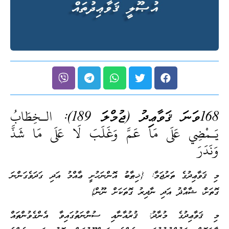
168ވަނަ ޤަވާޢިދު (ޖުމްލަ 189):
الـخِطَابُ
يَـمْضِي عَلَى مَا عَمَّ وَغَلَبَ لَا عَلَى مَا شَذَّ
وَنَدَرَ
މި ޤަވާޢިދުގެ ތަރުޖަމާ: {ޚިޠާބު އޮންނަހުށީ ޢާއްމު އަދި ގަދަވެގަންނަ
ގޮތަށް، ޝާއްޛު އަދި ނާދިރު ގޮތަކަށް ނޫން}
މި ޤަވާޢިދުގެ މުރާދު: ޤުރުއާނާއި ސުންނަތުގައިވާ އެންގެވުންތައް