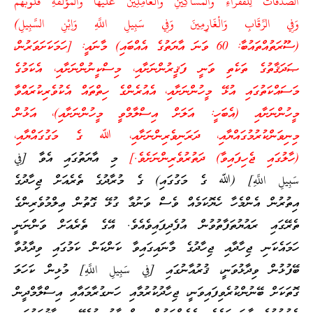
الصَّدَقَاتُ لِلْفُقَرَاءِ وَالْمَسَاكِينِ وَالْعَامِلِينَ عَلَيْهَا وَالْمُؤَلَّفَةِ قُلُوبُهُمْ
وَفِي الرِّقَابِ وَالْغَارِمِينَ وَفِي سَبِيلِ اللَّهِ وَاِبْنِ السَّبِيلِ)
(ސޫރަތުއްތައުބާ: 60 ވަނަ އާޔަތުގެ އެއްބައި) މާނައީ: [ހަމަކަށަވަރުން،
ޞަދަޤާތުގެ ތަކެތި ވަނީ ފަޤީރުންނަށާއި، މިސްކީނުންނަށާއި، އެކަމުގެ
މަސައްކަތުގައި އުޅޭ މީހުންނަށާއި، އެއުރެންގެ ހިތްތައް އެކުވެރިކުރައްވާ
މީހުންނަށާއި (އެބަހީ: އަލަށް އިސްލާމްވީ މީހުންނަށާއި)، އަޅުން
މިނިވަންކުރުމުގައްޔާއި، ދަރަނިވެރިންނަށާއި، ﷲ ގެ މަގުގައްޔާއި،
(ހާލުގައި ޖެހިފައިވާ) ދަތުރުވެރިންނަށެވެ.]
މި އާޔަތުގައި އެވާ [فِي
سَبِيلِ اللَّهِ] (ﷲ ގެ މަގުގައި) ގެ މުރާދުގެ ތެރެއަށް ޖިހާދުގެ
އިތުރުން އެންމެހާ ހެޔޮކަމެއް ވެސް ވަނުމާ ގުޅޭ ގޮތުން ޢިލްމުވެރިންގެ
ތެރޭގައި ރައުޔުތަފާތުވުން އުފެދިފައިވެއެވެ. އޭގެ ތެރެއަށް ވަންނަނީ
ހަމައެކަނި ޖިހާދާއި ޖިހާދުގެ މާނައިގައިވާ ކަންކަން ކަމުގައި ވިދާޅުވާ
ބޭފުޅުން ވިދާޅުވަނީ، ޤުރުއާނުގައި [فِي سَبِيلِ اللَّهِ] މުޅިން ކަހަލަ
ގޮތަކަށް ބޭނުންކުރެވިފައިވަނީ، ޖިހާދުކުރުމާއި ހަނގުރާމައާއި އިސްލާމްދީން