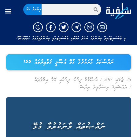
އިތުރަށް ހޯދާ
މި ވެބްސައިޓުގައިވާ ލިޔުންތައް ނަކަލު ކުރާނަމަ މި ވެބްސައިޓަށާއި ލިޔުންތެރިއާއަށް ހަވާލާދެއްވާ!
ނައްޞުތައް މާނަކުރުމާ ގުޅޭ އުޞޫލީ ޤަވާޢިދުތައް 155
26 ޖުލައި 2017
/
އުޞޫލުލް ފިޤުހު
,
ފިޤުހާއި އޭގެ ޢިލްމުތައް
/
އައްޝައިޚް އިސްމާޢީލް ރިޔާޟް