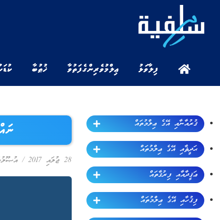
ފިލާވަޅު
ޢިލްމުވެރިންގެ ފަތުވާ
ޚުޠުބާ
ކުޑަކ
ޤުރުއާނާއި އޭގެ ޢިލްމުތައް
ނައް
ޙަދީޘާއި އޭގެ ޢިލްމުތައް
28 ޖުލައި 2017
/
އުޞޫލުލ
ޢަޤީދާއާއި ފިރުޤާތައް
ފިޤުހާއި އޭގެ ޢިލްމުތައް