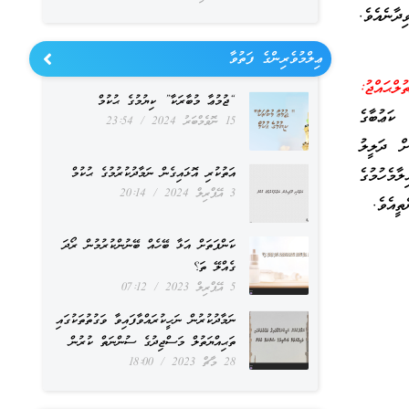
ާނެއެވެ.
ޢިލްމުވެރިންގެ ފަތުވާ
ަތުލްޙައްޖު:
“ޖުމުޢާ މުބާރަކާ” ކިޔުމުގެ ޙުކުމް
ަޢުބާގެ
15 ނޮވެމްބަރު 2024
23:54
ށް ދަލީލު
މެހުމުގެ
އަތުކުރި އޮޅައިގެން ނަމާދުކުރުމުގެ ޙުކުމް
3 އޭޕްރިލް 2024
20:14
ތީއެވެ.
ކަންފަތަށް އަޅާ ބޭހެއް ބޭނުންކުރުމުން ރޯދަ
ގެއްލޭ ތަ؟
5 އޭޕްރިލް 2023
07:12
ނަމާދުކުރުން ނަހީކުރައްވާފައިވާ ވަގުތުތަކުގައި
ތަޙިއްޔަތުލް މަސްޖިދުގެ ސުންނަތް ކުރުން
28 މާޗް 2023
18:00