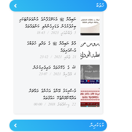
ޚުޠުބާ
ނަބިއްޔާ ﷺ އެކަލޭގެފާނުގެ އުންމަތަށްޓަކައި
ބިރުފުޅުގެން ވަޑައިގެންނެވި ކަންތައްތައް
5 ފެބްރުއަރީ 2023
18:45
މާތް ނަބިއްޔާ ﷺ ގެ ވަދާޢީ ޚުތުބާގެ
އުސްއަލިތައް
21 ޖުލައި 2021
23:12
ﷲ ގެ ގެކޮޅުތައް މަތިވެރިކުރުން
4 އޭޕްރިލް 2021
23:07
މުސްލިކަމު އޭނާގެ އަޚުންގެ މައްޗަށް
އަދާކޮށްދޭންޖެހޭ ޙައްޤުތައް
22 ޑިސެމްބަރު 2018
00:00
ކުޑަކުދިން