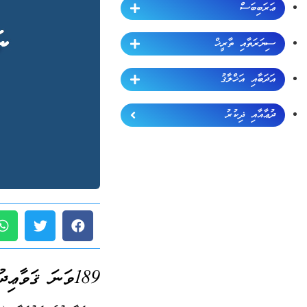
ޢަރަބިބަސް
ސިޔަރަތާއި ތާރީޚް
އަދަބާއި އަޚްލާޤު
ދުޢާއާއި ޛިކުރު
189ވަނަ ޤަވާޢިދު (ޖުމްލަ 189):