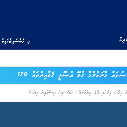
ުދިން
މި ވެބްސައިޓުގައިވާ 
ޞުތައް މާނަކުރުމާ ގުޅޭ އުޞޫލީ ޤަވާޢިދުތައް 170
ް ފިޤުހު
,
ފިޤުހާއި އޭގެ ޢިލްމުތައް
/
އައްޝައިޚް އިސްމާޢީލް ރިޔާޟް