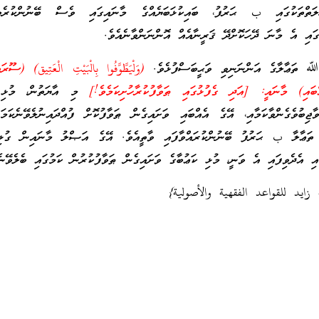
ތްތަކުގައި ب ޙަރުފު، ބައިކުޅަބަޔެއްގެ މާނައިގައި ވެސް ބޭނުންކުރެވިދ
ައި އެ މާނަ ދޭހަކޮށްދޭ ޤަރީނާއެއް އޮންނަންވާނެއެވެ.
 ﷲ ތަޢާލާގެ އަންނަނިވި ވަޙީބަސްފުޅެވެ.
(وَلْيَطَّوَّفُوا بِالْبَيْتِ الْعَتِيق) (ސޫރ
މި އާޔަތުން، މުޅި ކ
ާޖިބުވެގެންވާކަމާއި، އޭގެ އެއްބައި ވަށައިގެން ޠަވާފުކޮށް ފުއްދައިނުލެވޭނެކަމަ
ަޢާލާ ب ޙަރުފު ބޭނުންކުރައްވާފައި ވާތީއެވެ. އޭގެ އަޞްލު މާނައިން ގުޅިލާ
ައި އެދެވިފައި އެ ވަނީ، މުޅި ކަޢުބާގެ ވަށައިގެން ޠަވާފުކުރުން ކަމުގައި ބެލެވޭނެ
 زايد للقواعد الفقهية والأصولية}