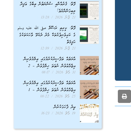
ފޮތް: ޤުރުއާނާއި ސުންނަތުން ތިބާގެ ޢަޤީދާ
ލިބިގަންނާށެވެ!
21 ޖޫން 2026
13:28
ފޮތް: ކީރިތި ރަސޫލާ صلى الله عليه وسلم
ގެ ކައިވެނިފުޅުތަކާ މެދު ދެކެވޭ ވާހަކަތަކުގެ
ޙަޤީޤަތް
21 ޖޫން 2026
12:39
އާޔަތެއް ތަފްސީރުކުރުމުގައި ޢިލްމުވެރިން
އިޖްމާޢުވުން ނުވަތަ ޚިލާފުވުން – 2
31 މާޗް 2026
08:17
އާޔަތެއް ތަފްސީރުކުރުމުގައި ޢިލްމުވެރިން
އިޖްމާޢުވުން ނުވަތަ ޚިލާފުވުން – 1
25 މާޗް 2026
08:22
ޢީދު ފާހަގަކުރުން
19 މާޗް 2026
16:23