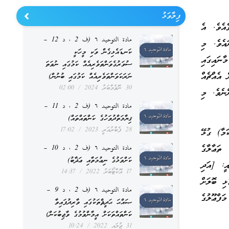
ފިލާވަޅު
ެއެވެ. އެ
مادة التوحيد ٦ (ف 2 ، د 12 –
އެވެ. މި
ކަނޑައެޅިގެން ވަކި މީހަކީ
ނައިގައި
ސުވަރުގެވަންތަވެރިއެއް ކަމުގައި ނުވަތަ
 އެއްޗެއް
ނަރަކަވަންތަވެރިއެއް ކަމުގައި ބުނުން)
30 ނޮވެމްބަރު 2024
02:00
ްނެވެ. މި
مادة التوحيد ٦ (ف 2 ، د 11 –
ޤިޔާމަތްދުވަހުގެ ކަންތައްތައް)
28 ފެބްރުއަރީ 2023
17:02
ަމާ) ގުޅޭ
ތަޢާލާގެ
مادة التوحيد ٦ (ف 2 ، د 10 –
ކަށްވަޅުގެ ނިޢުމަތާއި ޢަޛާބު)
ގެ އެއްބައި) މާނައީ: [އަދި
17 އޮކްޓޯބަރު 2022
14:37
ޅި ބޮލަށް
مادة التوحيد ٦ (ف 2 ، د 9 –
ަފްޢޫލުގެ
ޞައްޙަ ޙަދީޘްތަކުގައި ވާރިދުފައިވާ
ކަންތައްތަކަށް އީމާންވުމުގެ ވާޖިބުކަން)
31 ޖުލައި 2022
10:24