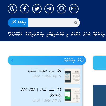
އިތުރަށް ހޯދާ
ލިޔުންތައް ނަކަލު ކުރާނަމަ މި ވެބްސައިޓަށާއި ލިޔުންތެރިއާއަށް ހަވާލާދެއްވާ!
ފަހުގެ ލިޔުންތައް
ފޮތް: شرح العقيدة الواسطية
21 ޖޫން 2026
13:54
ފޮތް: تعليم الصلاة | ނަމާދު ކުރަން
ދަސްކުރަމާ
21 ޖޫން 2026
13:40