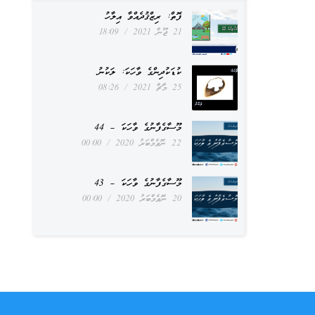
ފޮތް: ރިޒްޤުދެއްވާ އިލާހު
21 ޖޫން 2021
18:09
ކުޑަކުދިންގެ ވާހަކަ: ލަކުނު
25 މާޗް 2021
08:26
މޫސާގެފާނުގެ ވާހަކަ – 44
22 ނޮވެމްބަރު 2020
00:00
މޫސާގެފާނުގެ ވާހަކަ – 43
20 ނޮވެމްބަރު 2020
00:00