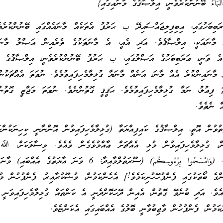
لبَاءُ ބޭނުންކުރެވެނީ، އިލްޞާޤުގެ މާނައިގައި}
ަބިބަހުގައި، އިބިފިލިޖައްސައިދޭ ب ޙަރުފު އެތަކެއް މާނައެއްގައި ބޭނުންކުރެވ
މާނައަކީ، އިލްޞާޤެވެ. އަދި އެއީ، އެ މާނަތަކުގެ ތެރެއިން އަޞްލު މާނަ
ި އެ ވަނީ، ޢަރަބިބަހުގެ އަޞްލުގައި، ب ޙަރުފު ބޭނުންކުރެވެނީ، އިލްޞާޤުގެ މާ
 މާނައިންކުރެ އެއް މާނަ، އަނެއް މާނަޔާ ގުޅިލާމެހިފައިވުމެވެ. ނުވަތަ އެއްޗަކުން
ަތަ ފިޢުލު، ނަމާ ގުޅިލާމެހިފައިވުމެވެ. ޙަޤީޤީ ގޮތުންނެވެ. ނުވަތަ މަޖާޒީ ގޮތުނ
ް ނެތެވެ.
ތުވުން އޮތީ، އިލްޞާޤުގެ ކައިފިއްޔަތާ (ގުޅިލާމެހިފައިވުން އޮންނާނީ ކިހިނަކުންކ
ް، ގުޅިލާމެހިފައިވުން މުޅި އެއްޗަށް ޢާއްމުވެގެން ވެއެވެ. މިސާލަކަށް، ﷲ 
އަންނަނިވި ވަޙީބަސްފުޅެވެ. (وَامْسَحُوا بِرُءُوسِكُمْ) (ސޫރަތުލްމާއިދާ: 6 ވަނަ އާޔަތު
ުންގެ ބޯތަކުގައި ފެންފުހޭހުށިކަމެވެ!] އެހެންކަމުން، ވުޟޫކުރާއިރު، ފެންފުހުން މު
ެއެވެ. އަދި ބުނެވޭ ގޮތުން، އެއިން ދޭހަކޮށްދެނީ އެ ކަންތައް ގުޅިލާމެހިފައިވަނީ މ
ކަމުން، ފެންފުހުން ވާޖިބުވާނީ ބޮލުގެ އެއްބައިގައި އެކަންޏެވެ.