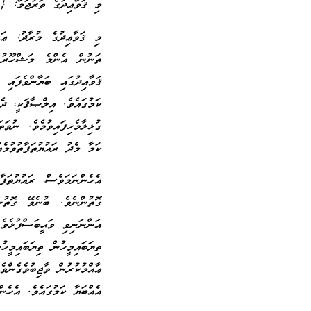
މި ޤަވާޢިދުގެ ތަރުޖަމާ: {ا
މި ޤަވާޢިދުގެ މުރާދު: ޢަރ
ތަނުން އެންމެ މަޝްހޫރު 
ޤަވާޢިދުގައި ބަޔާންވެފައ
ކަމުގައެވެ. އިލްޞާޤަކީ، ދެ
ގުޅިލާމެހިފައިވުމެވެ. ނުވ
ކަމާ މެދު ރައުޔުތަފާތުވުމެއ
އެހެންނަމަވެސް، ރައުޔުތަފާ
ގޮތުންނެވެ. ބުނެވޭ ގޮތުނ
ތިޔަބައިމީހުން ތިޔަބައިމީހ
ޢާއްމުކުރުން ވާޖިބުވެގެންވ
އެއްބަޔާ ކަމުގައެވެ. އެހެން