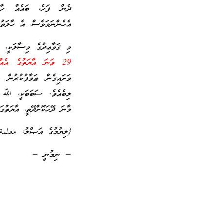
ދެން ފަހެ، ބައެއް ހާލަ
އެހެންނަމަވެސް، އެ ހާލަތުގ
މި ޤަވާޢިދުގެ މިސާލަކީ،
29 ވަނަ އާޔަތުގެ އެއްބައި) މާނައީ: [އަދި ގެފުޅުގައި ޠަވާފުކުރާހުށިކަމެވެ!]
ވަށައިގެން ޠަވާފުކުރުން ވ
ލިބެއެވެ. ސަބަބަކީ، ﷲ ތ
މާނަ ދޭހަކޮށްދޭތީ، އާޔަތުގ
{ލިޔުމުގެ އަޞްލު: معلمة
= ނިމުނީ =