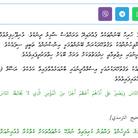
 ހުރިހާ ބޭނުންތަކެއް ފުއްދައިދޭ ވަރަށްވެސް ޝާމިލު ދީނެކެވެ. މުނިފޫހިފިލުވުމާ
ންމީހުންނާއެކު ވަޤުތުހޭދަކުރަން ބޭނުންވުމަކީ އިންސާނުންގެ ތަބީޢީ ސިފައެކެވެ. 
ީނުގައި އިޖުތިމާޢީ ޚިދުމަތްތަކަށް ވަރަށް ބޮޑަށް ހިތްވަރުދީފައިވެއެވެ.
ާއެކު ވަޤުތުހޭދަކުރުމަކީ އިސްލާމްދީނުގައި ބާރުއަޅުއްވާފައިވާ ކަމެކެވެ. ރަސޫލާ
(ص
ައިފައިވެއެވެ.
النَّاسَ وَيَصْبِرُ عَلَى أَذَاهُمْ أَعْظَمُ أَجْرًا مِنْ الْمُؤْمِنِ الَّذِي لا يُخَالِطُ النَّاس
يح الترمذي]
ެ، އެމީހުންގެ ފަރާތުން ކުރިމަތިވާ ނުރުހޭ ކަންތައްތަކަށް ކެތްކުރާ މުއުމިނުއަޅާގ