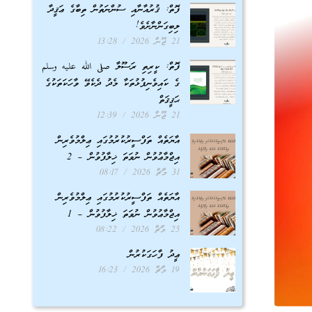
ފޮތް: ޤުރުއާނާއި ސުންނަތުން ތިބާގެ ޢަޤީދާ
ލިބިގަންނާށެވެ!
21 ޖޫން 2026
13:28
ފޮތް: ކީރިތި ރަސޫލާ صلى الله عليه وسلم
ގެ ކައިވެނިފުޅުތަކާ މެދު ދެކެވޭ ވާހަކަތަކުގެ
ޙަޤީޤަތް
21 ޖޫން 2026
12:39
އާޔަތެއް ތަފްސީރުކުރުމުގައި ޢިލްމުވެރިން
އިޖްމާޢުވުން ނުވަތަ ޚިލާފުވުން – 2
31 މާޗް 2026
08:17
އާޔަތެއް ތަފްސީރުކުރުމުގައި ޢިލްމުވެރިން
އިޖްމާޢުވުން ނުވަތަ ޚިލާފުވުން – 1
25 މާޗް 2026
08:22
ޢީދު ފާހަގަކުރުން
19 މާޗް 2026
16:23