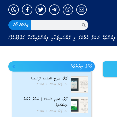
އިތުރަށް ހޯދާ
ލިޔުންތައް ނަކަލު ކުރާނަމަ މި ވެބްސައިޓަށާއި ލިޔުންތެރިއާއަށް ހަވާލާދެއްވާ!
ފަހުގެ ލިޔުންތައް
ފޮތް: شرح العقيدة الواسطية
21 ޖޫން 2026
13:54
ފޮތް: تعليم الصلاة | ނަމާދު ކުރަން
ދަސްކުރަމާ
21 ޖޫން 2026
13:40