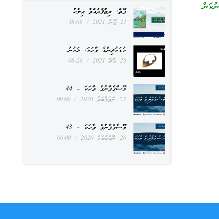
ުކަން
ފޮތް: ރިޒްޤުދެއްވާ އިލާހު
21 ޖޫން 2021
18:09
ކުޑަކުދިންގެ ވާހަކަ: ލަކުނު
25 މާޗް 2021
08:26
މޫސާގެފާނުގެ ވާހަކަ – 44
22 ނޮވެމްބަރު 2020
00:00
މޫސާގެފާނުގެ ވާހަކަ – 43
20 ނޮވެމްބަރު 2020
00:00