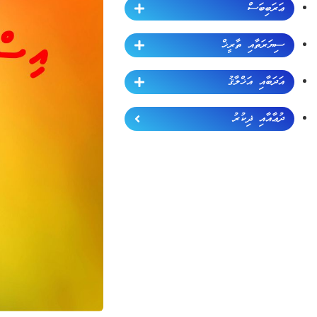
ޢަރަބިބަސް
ސިޔަރަތާއި ތާރީޚް
އަދަބާއި އަޚްލާޤު
ދުޢާއާއި ޛިކުރު