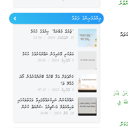
ްވުރެ
ޢިލްމުވެރިންގެ ފަތުވާ
“ޖުމުޢާ މުބާރަކާ” ކިޔުމުގެ ޙުކުމް
ަތައް
15 ނޮވެމްބަރު 2024
23:54
އަތުކުރި އޮޅައިގެން ނަމާދުކުރުމުގެ ޙުކުމް
3 އޭޕްރިލް 2024
20:14
ކަންފަތަށް އަޅާ ބޭހެއް ބޭނުންކުރުމުން ރޯދަ
ގެއްލޭ ތަ؟
5 އޭޕްރިލް 2023
07:12
نْ يَسَّرَ
ނަމާދުކުރުން ނަހީކުރައްވާފައިވާ ވަގުތުތަކުގައި
للهُ فِي
ތަޙިއްޔަތުލް މަސްޖިދުގެ ސުންނަތް ކުރުން
28 މާޗް 2023
18:00
ކަށް