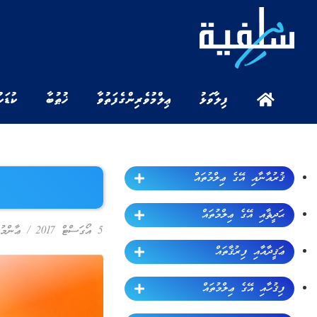
ފިލާވަޅު
ޢިލްމުވެރިންގެ ފަތުވާ
ޚުޠުބާ
ކުޑަކ
ޤުރުއާނާއި އޭގެ ޢިލްމުތައް
ޙަދީޘާއި އޭގެ ޢިލްމުތައް
5 އޯގަސްޓް 2017
/
ޢާންމު
ޢަޤީދާއާއި ފިރުޤާތައް
ފިޤުހާއި އޭގެ ޢިލްމުތައް