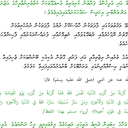
 އަދި އެމީހުންގެ ފަރާތުން ކުރިމަތިވާ އުނދަގޫތަކަށް ކެތްތެރިނުވާމީހާގެ އަޖުރަށ
 އަލް-އަލްބާނީ މިހަދީސް ޞައްހަކުރައްވައިފައިވެއެވެ.)
ވޭ ވަޤުތުތަކުގައި ފާފަތަކުން ޚާއްސަކޮށް ދުލުގެ ފާފަތަކުން ދުރުހެލިވުމަށް
ޮތުން ދޮގުހެދުމާއި، ދެބައޮޑުވުމާއި، ނެތިމޮށުމާއި، ފުރައްސާރަކުރުމާއި ފާޙިޝްވާހަކ
ެއެވެ.
ަޢުގެ ތެރެއިން އިޖްތިމާއީ އަދި ފަރުދީ ގޮތުން އެކިއެކި ބޭނުންތަކަށް ޖެހިފައިވާ
ުމަކީ އިސްލާމްދީނުގައި ވަރަށްބޮޑަށް ބާރުއަޅުއްވައިފައިވާ ކަމެކެވެ.
ه عنه عن النبي (صلى الله عليه وسلم) قال:
ْبَةً مِنْ كُرَبِ الدُّنْيَا، نَفَّسَ اللهُ عَنْهُ كُرْبَةً مِنْ كُرَبِ يَوْمِ الْقِيَامَةِ، وَمَ
ْهِ فِي الدُّنْيَا وَالْآخِرَةِ، وَمَنْ سَتَرَ مُسْلِمًا، سَتَرَهُ اللهُ فِي الدُّنْيَا وَالْآخِرَةِ، وَا
الْعَبْدُ فِي عَوْنِ أَخِيهِ)). [رواه مسلم بهذا اللفظ]
ަޚާގެ ކިބައިން ދުނިޔެ މަތީގައި ދަތިކަމެއް ފިލުވައިދީފި މީހާ ދަންނައެވެ. އެމީހަ