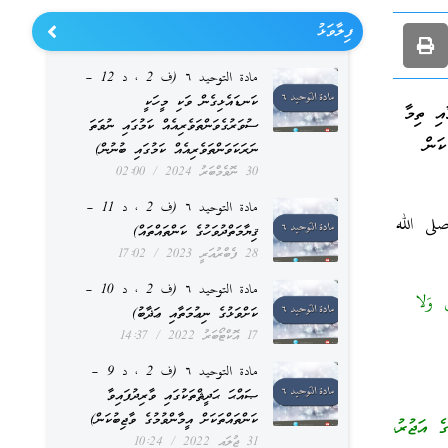
ފިލާވަޅު
مادة التوحيد ٦ (ف 2 ، د 12 –
ކަނޑައެޅިގެން ވަކި މީހަކީ
އި ތިމާ
ސުވަރުގެވަންތަވެރިއެއް ކަމުގައި ނުވަތަ
ކަން
ނަރަކަވަންތަވެރިއެއް ކަމުގައި ބުނުން)
30 ނޮވެމްބަރު 2024
02:00
مادة التوحيد ٦ (ف 2 ، د 11 –
لى الله
ޤިޔާމަތްދުވަހުގެ ކަންތައްތައް)
28 ފެބްރުއަރީ 2023
17:02
مادة التوحيد ٦ (ف 2 ، د 10 –
َ وَلا
ކަށްވަޅުގެ ނިޢުމަތާއި ޢަޛާބު)
17 އޮކްޓޯބަރު 2022
14:37
مادة التوحيد ٦ (ف 2 ، د 9 –
ޞައްޙަ ޙަދީޘްތަކުގައި ވާރިދުފައިވާ
ކަންތައްތަކަށް އީމާންވުމުގެ ވާޖިބުކަން)
ެ އަޖުރު،
31 ޖުލައި 2022
10:24