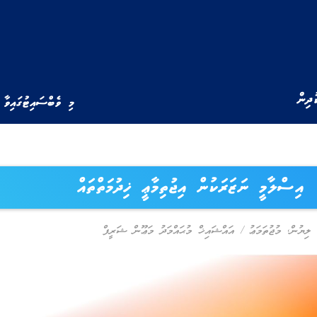
ުދިން
މި ވެބްސައިޓުގައިވާ 
އިސްލާމީ ނަޒަރަކުން އިޖުތިމާޢީ ޚިދުމަތްތައް
 ލިޔުން
,
މުޖުތަމަޢު
/
އައްޝައިޚް މުޙައްމަދު މަޢޫން ޝަރީފް