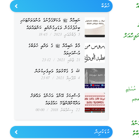
ް
ޚުޠުބާ
ނަބިއްޔާ ﷺ އެކަލޭގެފާނުގެ އުންމަތަށްޓަކައި
ﷲ
ބިރުފުޅުގެން ވަޑައިގެންނެވި ކަންތައްތައް
މީހާއަށް
5 ފެބްރުއަރީ 2023
18:45
މާތް ނަބިއްޔާ ﷺ ގެ ވަދާޢީ ޚުތުބާގެ
އުސްއަލިތައް
21 ޖުލައި 2021
23:12
ﷲ ގެ ގެކޮޅުތައް މަތިވެރިކުރުން
4 އޭޕްރިލް 2021
23:07
 مُسْلِمٍ
މުސްލިކަމު އޭނާގެ އަޚުންގެ މައްޗަށް
معجم
އަދާކޮށްދޭންޖެހޭ ޙައްޤުތައް
22 ޑިސެމްބަރު 2018
00:00
ންމެ
ކުޑަކުދިން
ާތް