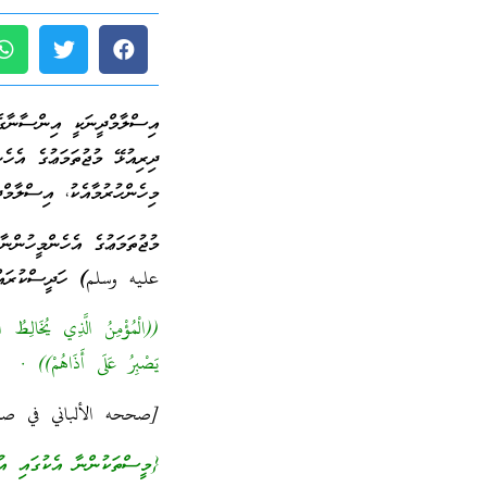
އިސްލާމްދީނަކީ އިންސާނާގެ
ދިރިއުޅޭ މުޖުތަމަޢުގެ އެހެ
މިހެންހުރުމާއެކު، އިސްލާމްދ
މުޖުތަމަޢުގެ އެހެންމީހުންނ
عليه وسلم)
ހަދީސްކުރައްވ
((الْمُؤْمِنُ الَّذِي يُخَالِطُ 
يَصْبِرُ عَلَى أَذَاهُمْ)) .
[صححه الألباني في صح
{މީސްތަކުންނާ އެކުގައި އުޅ