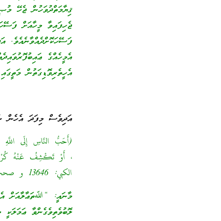
ޤިޔާމަތްދުވަހުން ޖެހޭ މުޞ
ޖެހިފައިވާ މީހާއަށް ފަސޭހަ
ފަސޭހަކޮށްދެއްވާނެއެވެ. އަ
އެމީހެއްގެ ޢައިބުފޮރުވައިދެ
އެހީތެރިވޮޑިގަތުން މަތީގަ
އަދިވެސް މިފަދަ އެހެން ނަ
(أَحَبُّ النَّاسِ إِلَى اللَّهِ تَ
، أَوْ تَكْشِفُ عَنْهُ كُرْب
الكبي: 13646 و صححه الألباني]
މާނައީ: “ﷲތަޢާލާއަށް އެން
ލޮބުވެތިވެގެންވާ ޢަމަލަކީ 