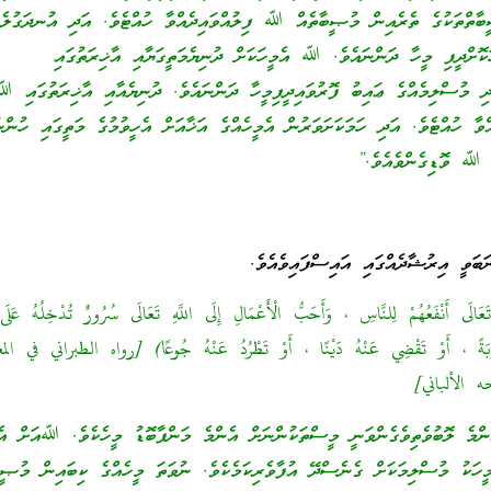
ީބާތްތަކުގެ ތެރެއިން މުޞީބާތެއް ﷲ ފިލުއްވައިދެއްވާ ހުއްޓެވެ. އަދި އުނދަގުލެއ
ކޮށްދީފި މީހާ ދަންނައެވެ. ﷲ އެމީހަކަށް ދުނިޔެމަތީގަޔާއި އާޚިރަތުގައި
ދި މުސްލިމެއްގެ ޢައިބު ފޮރުވައިދީފިމީހާ ދަންނައެވެ. ދުނިޔެއާއި އާޚިރަތުގައި 
އްވާ ހުއްޓެވެ. އަދި ހަމަކަށަވަރުން އެމީހެއްގެ އަޚާއަށް އެހީވުމުގެ މަތީގައި ހުންނަ
އި ﷲ ވޮޑިގެންވެއެވެ.”
ބަވީ އިރުޝާދެއްގައި އައިސްފައިވެއެވެ.
عَالَى أَنْفَعُهُمْ لِلنَّاسِ ، وَأَحَبُّ الْأَعْمَالِ إِلَى اللَّهِ تَعَالَى سُرُورٌ تُدْخِلُهُ عَلَى
َةً ، أَوْ تَقْضِي عَنْهُ دَيْنًا ، أَوْ تَطْرُدُ عَنْهُ جُوعًا) [رواه الطبراني في ال
މެ ލޮބުވެތިވެގެންވަނީ މީސްތަކުންނަށް އެންމެ މަންފާބޮޑު މީހެކެވެ. ﷲއަށް އެ
މީހަކު މުސްލިމަކަށް ގެނެސްދޭ އުފާވެރިކަމެކެވެ. ނުވަތަ މީހެއްގެ ކިބައިން މުޞީބ