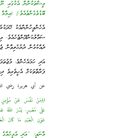
މީސްތަކުންނާ އެކުގައި ނޫޅެ
ބޮޑުވެގެންވެއެވެ.} (އިމާމް
އެހެންމީހުންނާއެކު ހޭދަކުރެ
ސަމާލުކަންދޭންޖެހެއެވެ. މިގ
ދެއްކުމުން ދުރުހެލިވާން ޖެހ
އަދި ހަމައެހެންމެ، މުޖުތަމ
ފަރާތްތަކަށް އެހީތެރިވެ ދިނ
عن أبي هريرة رضي الل
((مَنْ نَفَّسَ عَنْ مُؤْمِنٍ كُر
عَلَى مُعْسِرٍ، يَسَّرَ اللهُ عَلَي
عَوْنِ الْعَبْدِ مَا كَانَ 
މާނައީ: “އަދި އެމީހެއްގެ އ