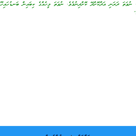
ެ. ނުވަތަ ދަރަނި އަދާކޮށްދޭ ކޮށްދިނުމެވެ. ނުވަތަ މީހެއްގެ ކިބައިން ބަނޑުހައިހޫނ
.”