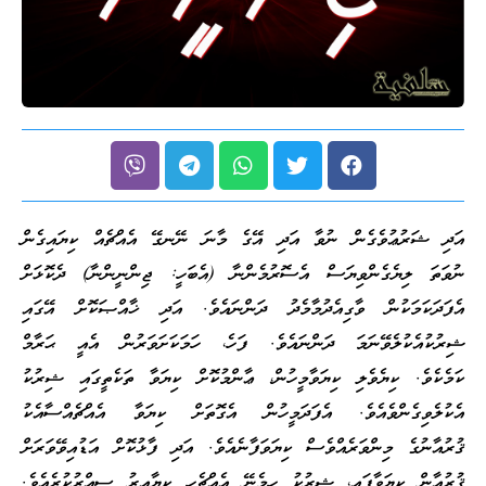
އަދި ޝަރުޢުވެގެން ނުވާ އަދި އޭގެ މާނަ ނޭނގޭ އެއްޗެއް ކިޔައިގެން
ނުވަތަ ލިޔެގެންވިޔަސް އެސޮރުމެންނާ (އެބަހީ: ޖިންނީންނާ) ދެކޮޅަށް
އެފަދަކަމަކުން ވާގިއެދުމާމެދު ދަންނައެވެ. އަދި ޚާއްޞަކޮށް އޭގައި
ޝިރުކުއެކުލެވޭނަމަ ދަންނައެވެ. ފަހެ، ހަމަކަށަވަރުން އެއީ ޙަރާމް
ކަމެކެވެ. ކިޔެވެލި ކިޔަވާމީހުން، ޢާންމުކޮށް ކިޔަވާ ތަކެތީގައި ޝިރުކު
އެކުލެވިގެންވެއެވެ. އެފަދަމީހުން އެގޮތަށް ކިޔަވާ އެއްޗެއްސާއެކު
ޤުރުއާނުގެ މިންވަރެއްވެސް ކިޔަވަފާނެއެވެ. އަދި ފާޅުކޮށް އަޑުއިވޭވަރަށް
ޤުރުއާން ކިޔަވާފައި، ޝިރުކު ހިމެނޭ އެއްޗެހި ކިޔާއިރު ސިއްރުކުރެއެވެ.