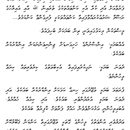
ފަރުވާއަށް އެދި ކުރާ އެކި ކަންތައްތަކުގެ ތެރެއިން، ﷲ އާއި އެއިލާހުގެ
ރަސޫލާ ޝަރުޢުކުރައްވާފައިވާ ކަންތައްތަކަކީ ފުދިގެންވާ ކަންކަމެވެ…
މީސްތަކުން މިކަމުގައިވަނީ ތިން ބަޔަކަށް ބެހިފައެވެ.
އެއްބަޔަކީ: އިންސާނުންގެ ހަށިގަނޑަށް ޖިންނިވަންނަކަން އިންކާރުކުރާ
ބައެކެވެ.
ދެވަނަ ބަޔަކީ: ނަހީކުރެވިފައިވާ އެކިބާވަތުގެ ކިޔެވެލިތައް ކިޔަވާ
މީހުންނެވެ.
ފުރަތަމަ ބަޔަކީ ވުޖޫދުގައި ހިނގާ ކަމަކަށް އިންކާރުކުރާ ބައެކެވެ. އަދި
ދެވަނަ ބަޔަކީ އުރެދުންތެރި ބައެކެވެ. އަދި ކިއެއް ހެއްޔެވެ.
އެބައިމީހުންނީ އަޅުކަންވެވެން ޙައްޤު ފަރާތަށް ކާފިރުވާ ބައެކެވެ.
ޢަދުލުވެރި އުންމަތުގެ މީހުންގެ ގޮތަކީ ވުޖޫދުގައިވާ ކަންކަން ޤަބޫލުކޮށް