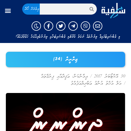
އިތުރަށް ހޯދާ
މި ވެބްސައިޓުގައިވާ ލިޔުންތައް ނަކަލު ކުރާނަމަ މި ވެބްސައިޓަށާއި ލިޔުންތެރިއާއަށް ހަވާލާދެއްވާ!
ޖިންނީން (34)
30 އޮކްޓޯބަރު 2017
/
އީމާންކަން
,
ޢަޤީދާއާއި ފިރުޤާތައް
/
އަލް އުޚްތު އުންމު ޢަބްދިލްޢަފުއްވު