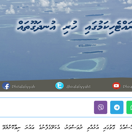
އްސެއްގެ ގޮތުގައި އުޅުއްވި ދުވަސްވަރު، އެކަލޭގެފާނުގެ ޢައުރަ ނިވާކޮށްލެވޭ 