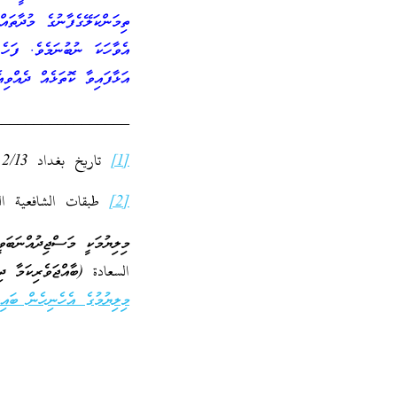
ތިމަންކަލޭގެފާނުގެ މުދާތަ
އެވާހަކަ ނުބުނަމެވެ. ފަހެ
އަޅާފައިވާ ކޮތަޅެއް ދެއްވި
_________________
[1]
تاريخ بغداد 2/13
[2]
طبقات الشافعية الكبر
މިލިޔުމަކީ މަސްޖިދުއްނަބަ
السعادة (ބާއްޖަވެރިކަމާ ދި
މިލިޔުމުގެ އެހެނިހެން ބައިތ