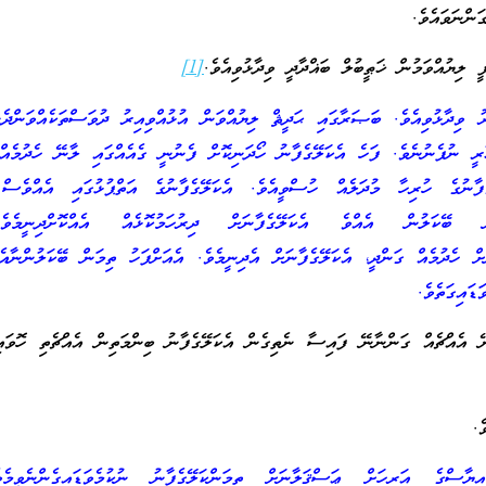
ަންނަވައެވެ.
ީ ލިޔުއްވަމުން ޚަޠީބުލް ބަޣްދާދީ ވިދާޅުވިއެވެ.
[1]
 ވިދާޅުވިއެވެ. ބަޞަރާގައި ޙަދީޘް ލިޔުއްވަން އުޅުއްވިއިރު ދުވަސްތަކެއްވަންދެ
ާރީ ނުފެނުނެވެ. ފަހެ އެކަލޭގެފާނު ހޯދަނިކޮށް ފެނުނީ ގެއެއްގައި ލާނޭ ހެދުމެއް
ގެފާނުގެ ހުރިހާ މުދަލެއް ހުސްވީއެވެ. އެކަލޭގެފާނުގެ އަތްޕުޅުގައި އެއްވެސް 
ބޭކަލުން އެއްވެ އެކަލޭގެފާނަށް ދިރުހަމުކޮޅެއް އެއްކޮށްދިނީމެވ
عفاعkhuthuގެފާނަށް ހެދުމެއް ގަންދީ، އެކަލޭގެފާނަށް އެދިނީމެވެ. އެއަށްފަހު ތިމަން ބޭކަލުންނާ
ޑައިގަތެވެ.
ޭ އެއްޗެއް ގަންނާނޭ ފައިސާ ނެތިގެން އެކަލޭގެފާނު ބިންމަތިން އެއްޗެތި ހޮވައ
ެ.
ސްގެ އަރިހަށް ޢަސްޤަލާނަށް ތިމަންކަލޭގެފާނު ނުކުމެވަޑައިގެންނެވީމެ