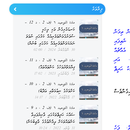
ފިލާވަޅު
مادة التوحيد ٦ (ف 2 ، د 12 –
ކަނޑައެޅިގެން ވަކި މީހަކީ
ން ތިމަން
ސުވަރުގެވަންތަވެރިއެއް ކަމުގައި ނުވަތަ
 ނެތިފައި
ނަރަކަވަންތަވެރިއެއް ކަމުގައި ބުނުން)
އެއްޗެއް
30 ނޮވެމްބަރު 2024
02:00
ެ. އަދި
مادة التوحيد ٦ (ف 2 ، د 11 –
ޤިޔާމަތްދުވަހުގެ ކަންތައްތައް)
އެކު ޙަދީޘް
28 ފެބްރުއަރީ 2023
17:02
مادة التوحيد ٦ (ف 2 ، د 10 –
ިގެންވެސް
ކަށްވަޅުގެ ނިޢުމަތާއި ޢަޛާބު)
17 އޮކްޓޯބަރު 2022
14:37
مادة التوحيد ٦ (ف 2 ، د 9 –
ޞައްޙަ ޙަދީޘްތަކުގައި ވާރިދުފައިވާ
ކަންތައްތަކަށް އީމާންވުމުގެ ވާޖިބުކަން)
ވެ. ފަހެ
31 ޖުލައި 2022
10:24