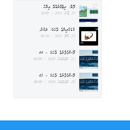
ފޮތް: ރިޒްޤުދެއްވާ އިލާހު
21 ޖޫން 2021
18:09
ކުޑަކުދިންގެ ވާހަކަ: ލަކުނު
25 މާޗް 2021
08:26
މޫސާގެފާނުގެ ވާހަކަ – 44
22 ނޮވެމްބަރު 2020
00:00
މޫސާގެފާނުގެ ވާހަކަ – 43
20 ނޮވެމްބަރު 2020
00:00