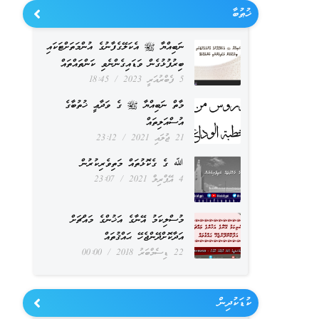
ޚުޠުބާ
ނަބިއްޔާ ﷺ އެކަލޭގެފާނުގެ އުންމަތަށްޓަކައި
ބިރުފުޅުގެން ވަޑައިގެންނެވި ކަންތައްތައް
5 ފެބްރުއަރީ 2023
18:45
މާތް ނަބިއްޔާ ﷺ ގެ ވަދާޢީ ޚުތުބާގެ
އުސްއަލިތައް
21 ޖުލައި 2021
23:12
ﷲ ގެ ގެކޮޅުތައް މަތިވެރިކުރުން
4 އޭޕްރިލް 2021
23:07
މުސްލިކަމު އޭނާގެ އަޚުންގެ މައްޗަށް
އަދާކޮށްދޭންޖެހޭ ޙައްޤުތައް
22 ޑިސެމްބަރު 2018
00:00
ކުޑަކުދިން