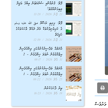
ފޮތް: ޤުރުއާނާއި ސުންނަތުން ތިބާގެ ޢަޤީދާ
ލިބިގަންނާށެވެ!
21 ޖޫން 2026
13:28
ފޮތް: ކީރިތި ރަސޫލާ صلى الله عليه وسلم
ގެ ކައިވެނިފުޅުތަކާ މެދު ދެކެވޭ ވާހަކަތަކުގެ
ޙަޤީޤަތް
21 ޖޫން 2026
12:39
އާޔަތެއް ތަފްސީރުކުރުމުގައި ޢިލްމުވެރިން
އިޖްމާޢުވުން ނުވަތަ ޚިލާފުވުން – 2
31 މާޗް 2026
08:17
އާޔަތެއް ތަފްސީރުކުރުމުގައި ޢިލްމުވެރިން
އިޖްމާޢުވުން ނުވަތަ ޚިލާފުވުން – 1
25 މާޗް 2026
08:22
ޢީދު ފާހަގަކުރުން
19 މާޗް 2026
16:23
ވަރުވެސް