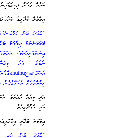
ބައެއް ފަހަރު ލިބިވަޑައިނުގ
އިމާމުލް ބުޚާރީގެ ބަޔޯގްރަފ
“އުމަރު ބުން އަލްއަޝްޤަރު
ބޭކަލުންނަށް އިމާމުލް ބުޚ
އިންނަވަނިކޮށެވެ. އެކަލޭ
ނެތެވެ. ފަހެ ތިމަން 
އެކަލޭا
ލިޔުއްވުމަށް އެކަލޭގެފާނު ވަ
އަދި ކިއެއް ހެއްޔެވެ. ކާނ
ކައި ހެއްދެވިއެވެ.
އިމާމުލް ބުޚާރީ ވިދާޅުވިއެވ
“އާދަމު ބުން އަބީ އިޔާ