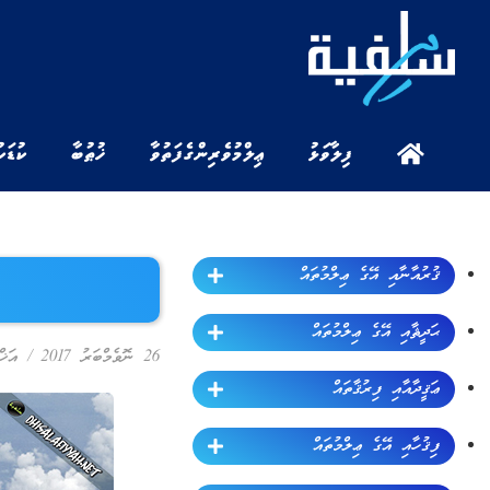
ފިލާވަޅު
ޢިލްމުވެރިންގެ ފަތުވާ
ޚުޠުބާ
ކުޑަކ
ޤުރުއާނާއި އޭގެ ޢިލްމުތައް
ޙަދީޘާއި އޭގެ ޢިލްމުތައް
26 ނޮވެމްބަރު 2017
/
އަޚް
ޢަޤީދާއާއި ފިރުޤާތައް
ފިޤުހާއި އޭގެ ޢިލްމުތައް