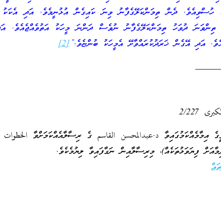
އް ހުސްވިއެވެ. ދެން ތިމަންކަލޭގެފާނު ވިނަ ކައިގެން އުޅުނީމެވެ. އަދި އެކަކު
 ތިންވަނަ ދުވަހު ތިމަންކަލޭގެފާނު ނުވެސް ދަންނަ މީހަކު އަތުވެއްޖެއެވެ. އަ
އެވެ. އަދި އޭގެން ޚަރަދުކުރައްވާށޭ އެމީހަކު ބުންޏެވެ.”
[2]
_____
ى 2/227
ވީގެ އިމާމެއްކަމުގައިވާ د.عبدالمحسن القاسم ގެ ރިސާލާއެއްކަމަށްވާ الخطوات إ
މާއަށް ފިޔަވަޅުތަކެއް)، މިރިސާލާއިން ނަގާފައިވާ ލިޔުމެކެވެ.
ައް