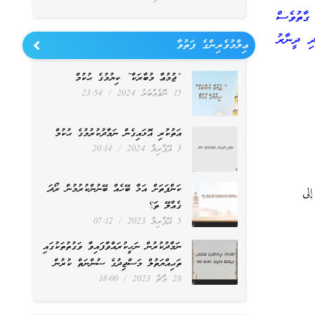
 ގާތުވެސް
ދި ދީނާރު
ޢިލްމުވެރިންގެ ފަތުވާ
“ޖުމުޢާ މުބާރަކާ” ކިޔުމުގެ ޙުކުމް
15 ނޮވެމްބަރު 2024
23:54
އަތުކުރި އޮޅައިގެން ނަމާދުކުރުމުގެ ޙުކުމް
3 އޭޕްރިލް 2024
20:14
ކަންފަތަށް އަޅާ ބޭހެއް ބޭނުންކުރުމުން ރޯދަ
لى
ގެއްލޭ ތަ؟
5 އޭޕްރިލް 2023
07:12
ނަމާދުކުރުން ނަހީކުރައްވާފައިވާ ވަގުތުތަކުގައި
ތަޙިއްޔަތުލް މަސްޖިދުގެ ސުންނަތް ކުރުން
28 މާޗް 2023
18:00