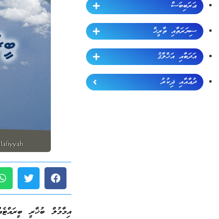
ޢަރަބިބަސް
ސިޔަރަތާއި ތާރީޚް
އަދަބާއި އަޚްލާޤު
ދުޢާއާއި ޛިކުރު
އިމާމުލް ބުޚާރީ ބީރައްޓެ