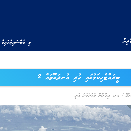
ުދިން
މި ވެބްސައިޓުގައިވާ 
ބީރައްޓެހިކަމުގައި ހުރި އުނދަގޫތައް 2
ލާޤް
/
ޑރ. ޢިމްރާން މުޙައްމަދު ޢަލީ