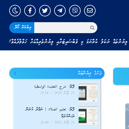
އިތުރަށް ހޯދާ
ލިޔުންތައް ނަކަލު ކުރާނަމަ މި ވެބްސައިޓަށާއި ލިޔުންތެރިއާއަށް ހަވާލާދެއްވާ!
ފަހުގެ ލިޔުންތައް
ފޮތް: شرح العقيدة الواسطية
21 ޖޫން 2026
13:54
ފޮތް: تعليم الصلاة | ނަމާދު ކުރަން
ދަސްކުރަމާ
21 ޖޫން 2026
13:40