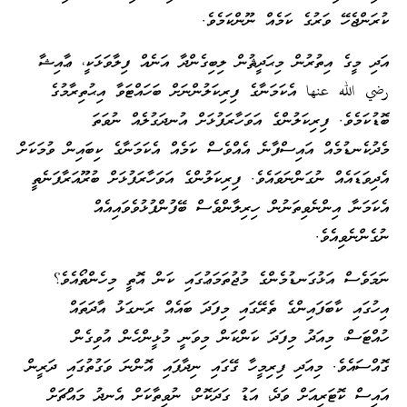
ކުރަންޖެހޭ ވަރުގެ ކަމެއް ނޫންކަމެވެ.
އަދި މީގެ އިތުރުން މިޙަދީޘުން ލިބިގެންދާ އަނެއް ފިލާވަޅަކީ، ޢާއިޝާ
رضي الله عنها އެކަމަނާގެ ފިރިކަލުންނަށް ބަހައްޓަވާ އިޙުތިރާމުގެ
ބޮޑުކަމެވެ. ފިރިކަލުންގެ އަވަހާރަފުޅަށް އުނދަގުލެއް ނުވަތަ
މެދުކެނޑުމެއް އައިސްފާނެ އެއްވެސް ކަމެއް އެކަމަނާގެ ކިބައިން ވުމަކަށް
އެދިވަޑައެއް ނުގަންނަވައެވެ. ފިރިކަލުންގެ އަވަހާރަފުޅަށް ބުރޫއަރާފަނެތީ
އެކަމަނާ އިންނެވިތަނުން ހިރިލާންވެސް ބޭފުންފުޅުވެވައިއެއް
ނުގެންނެވިއެވެ.
ނަމަވެސް އަޅުގަނޑުމެންގެ މުޖުތަމަޢުގައި ކަން އޮތީ މިހެންތޯއެވެ؟
އިހުގައި ކާބަފައިންގެ ތެރޭގައި މިފަދަ ބައެއް ރަނގަޅު އާދަތައް
ހުއްޓަސް، މިއަދު މިފަދަ ކަންކަން މިވަނީ މުޅީންހެން އުވިގެން
ގޮއްސައެވެ. މިއަދި ފިރިމީހާ ގޭގައި ނިދާފައި އޮންނަ ވަގުތުގައި ދަރީން
އައިސް ކޮޓަރިއަށް ވަދެ، އަޑު ގަދަކޮށް، ނުވިތާކަށް އެނދު މައްޗަށް