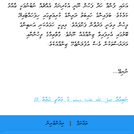
އަރައި ފުންމާ ހަދާ ފަހުން ނޫނީ އެކުދިނަށް އެއްޗެއް ނުބުނުމަކީ ޢާއްމު
ކަމެކެވެ. ބަފައިންގެ ހައިބަތު ދަރީންގެ ކުރިމަތީގައި ހިފަހައްޓައިދޭ
މީހުން މިވަނީ މަދުވާން ފަށާފައެވެ. މިއީކީ ހަމައެކަނި އަނބީންގެ
ބޮލުގައި އެޅިފައިވާ ޒިންމާއެއް ނޫނެވެ. ގާތްތިމާގެ މީހުންނާއި
މަދަރުސާތަކުން ވެސް އުފުލަންޖެހޭ ޒިންމާއެކެވެ.
ނުނިމޭ…
ނަބިއްޔާ صلى الله عليه وسلم ގެ ޒަވާޖީ ޙަޔާތް 18
ތަޢާރަފް
ލިޔުންތެރިން