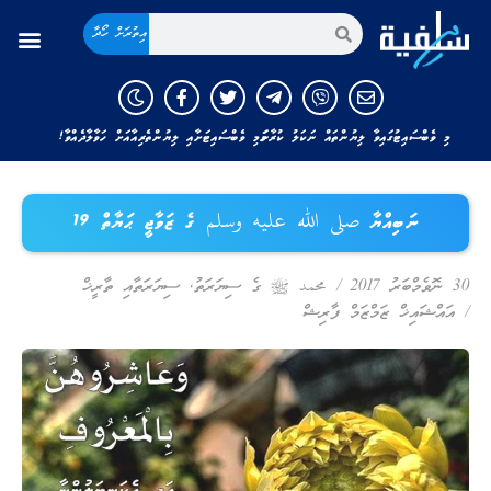
އިތުރަށް ހޯދާ
މި ވެބްސައިޓުގައިވާ ލިޔުންތައް ނަކަލު ކުރާނަމަ މި ވެބްސައިޓަށާއި ލިޔުންތެރިއާއަށް ހަވާލާދެއްވާ!
ނަބިއްޔާ صلى الله عليه وسلم ގެ ޒަވާޖީ ޙަޔާތް 19
30 ނޮވެމްބަރު 2017
/
محمد ﷺ ގެ ސިޔަރަތު
,
ސިޔަރަތާއި ތާރީޚް
/
އައްޝައިޚް ޒަމްޒަމް ފާރިޝް