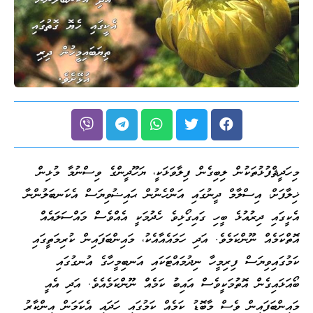
މިހަދީޘްފުޅުތަކުން ލިބިގެން ފިލާވަޅަކީ، ޔަހޫދީންގެ ވިސްނުމާ މުޅިން
ޚިލާފަށް، އިސްލާމް ދީނުގައި އަންހެނުން ޙައިޟުވިޔަސް އެކަނބަލުންނާ
އެކީގައި ދިރުއުޅެ ބީހި ގައިގޯޅިވެ ހެދުމަކީ އެއްވެސް މައްސަލައެއް
އޮތްކަމެއް ނޫންކަމެވެ. އަދި ހަމައެއާއެކު، މައިންބަފައިން ކުރިމަތީގައި
ކަމުގައިވިޔަސް ފިރިމީހާ ނިދުމައްޓަކައި އަނބިމީހާގެ އުނގުގައި
ބޯއަޅައިގެން އޮތުމަކީވެސް އައިބު ކަމެއް ނޫންކަމެއެވެ. އަދި އެއީ
މައިންބަފައިން ވެސް މާބޮޑު ކަމެއް ކަމުގައި ހަދައި އެކަމަން އިންކާރު