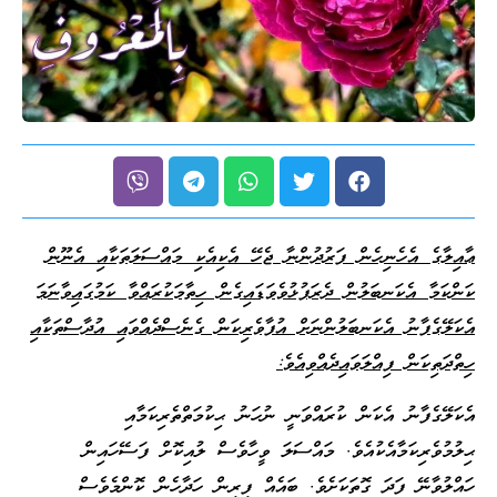
ޢާއިލާގެ އެހެނިހެން ފަރުދުންނާ ޖެހޭ އެކިއެކި މައްސަލަތަކާއި އެނޫން
ކަންކަމާ އެކަނބަލުން ދެރަފުޅުވެވަޑައިގެން ހިތާމަކުރައްވާ ކަމުގައިވާނަމަ
އެކަލޭގެފާނު އެކަނބަލުންނަށް އުފާވެރިކަން ގެނެސްދެއްވައި އުދާސްތަކާއި
ހިތްދަތިކަން ފިއްލަވައިދެއްވިއެވެ
:
އެކަލޭގެފާނު އެކަން ކުރައްވަނީ ނުހަނު ޙިކުމަތްތެރިކަމާއި
ޙިލުމުވެރިކަމާއެކުއެވެ. މައްސަލަ ވީހާވެސް ލުއިކޮށް ފަސޭހައިން
ހައްލުވާނޭ ފަދަ ގޮތަކަށެވެ. ބައެއް ފިރިން ހަދާހެން ކޮންމެވެސް