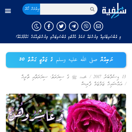
އިތުރަށް ހޯދާ
މި ވެބްސައިޓުގައިވާ ލިޔުންތައް ނަކަލު ކުރާނަމަ މި ވެބްސައިޓަށާއި ލިޔުންތެރިއާއަށް ހަވާލާދެއްވާ!
ނަބިއްޔާ صلى الله عليه وسلم ގެ ޒަވާޖީ ޙަޔާތް 30
13 ޑިސެމްބަރު 2017
/
محمد ﷺ ގެ ސިޔަރަތު
,
ސިޔަރަތާއި ތާރީޚް
/
އައްޝައިޚް ޒަމްޒަމް ފާރިޝް