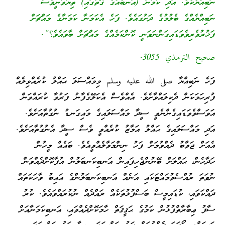
ނަބިއްޔެކެވެ. އަދި ކަމަނާ (އަނބެއްގެ ގޮތުގައި) ތިޔަވަނީވެސް
ނަބިއްޔެއްގެ ބެލުމުގެ ދަށުގައެވެ. ފަހެ އެކަމަނާ ކަމަނާގެ މައްޗަށް
ފަޚުރުވެރިވެވަޑައިގަންނަވަނީ ކޮންކަމެއްގެ މައްޗަށް ބާވައެވެ؟”.
صحيح الترمذي 3055.
ފަހެ ނަބިއްޔާ صلى الله عليه وسلم މިމައްސަލަ ޙައްލު ކުރެއްވިލެއް
ފުރިހަމަކަން ދެކިލައްވާށެވެ. އެއްވެސް އެކަލޭގެފާނު ފަރުވާ ކުރައްވަން
އަވަސްވެވަޑައިގެންނެވީ ސީދާ މައްސަލައިގެ މައިގަނޑު ނުގުތާއަށެވެ.
އަދި މައްސަލައިގެ ޙައްލު އަމާޒު ކުރެއްވީ ވެސް ސީދާ އެނުގުތާއަށެވެ.
އެއަށް ޖަވާބު ދެއްވުމަށް ފަހު ނިންމަވާލެއްވީއެވެ. ބައެއް މީހުން
ހަދާހެން، ޙައްލަށް ބޭނުންޖެހިފައިން އަނބިކަނބަލުން އުފާކޮށްދެއްވަން
ނުވަތަ ރުއްސެވުމައްޓަކައި އަނެއް އަނބިކަނބަލުންގެ އައިބު ވާހަކަތައް
ދައްކަވައި، ކުޑައިމީސް ބަސްފުޅުތަކެއް ރައްދެއް ނުކުރައްވައެވެ. ކުރު
ސާފު ޢިބާރާތްފުޅުން ކަމުގެ ޙަޤީޤަތް ހާމަކޮށްދެއްވައި، އަނބިކަމަނާއަށް