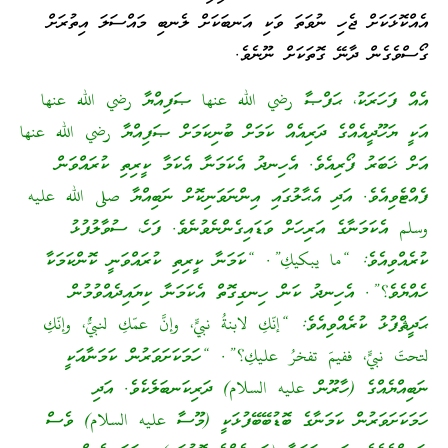
އެއްކޮޅަކަށް ޖެހި ނުވަތަ ވަކި އަނބަކަށް ލެނބި މައްސަލަ އިތުރަށް
ގޯސްވެގެން ދާނޭ ގޮތަކަށް ނޫނެވެ.
އެއް ފަހަރަކު، ޙަފްޞާ رضي الله عنها ޞަފިއްޔާ رضي الله عنها
އަކީ ޔަހޫދީއެއްގެ ދަރިއެއް ކަމަށް ބުނިކަމަށް ޞަފިއްޔާ رضي الله عنها
އަށް ޚަބަރު ފޯރިއެވެ. އެހިނދު އެކަމަނާ އެކަމާ ކީރިތި ކުރައްވަން
ފެއްޓެވިއެވެ. އަދި އެޙާލުގައި އިންނަވަނިކޮށް ނަބިއްޔާ صلى الله عليه
وسلم އެކަމަނާގެ އަރިހަށް ވަޑައިގެންނެވުނެވެ. ފަހެ، ސުވާލުފުޅު
ކުރެއްވިއެވެ: “ما يبكيكِ”. “ކަމަނާ ކީރިތި ކުރައްވަނީ ކޮންކަމަކާ
ހެއްޔެވެ؟”. އެހިނދު ކަން ހިނގިގޮތް އެކަމަނާ ކިޔައިދެއްވުމުން
ޙަދީޘްފުޅު ކުރެއްވިއެވެ: “إنّكِ لابنةُ نبيٍّ، وإنَّ عمّكِ لنبيٌّ، وإنّكِ
لتحتَ نبيٍّ، ففيمَ تفخرُ عليكِ؟”. “ހަމަކަށަވަރުން ކަމަނާއަކީ
ނަބިއްޔެއްގެ (ހާރޫން عليه السلام) ދަރިކަނބަލެކެވެ. އަދި
ހަމަކަށަވަރުން ކަމަނާގެ ބޮޑުބޭބޭފުޅަކީ (މޫސާ عليه السلام) ވެސް