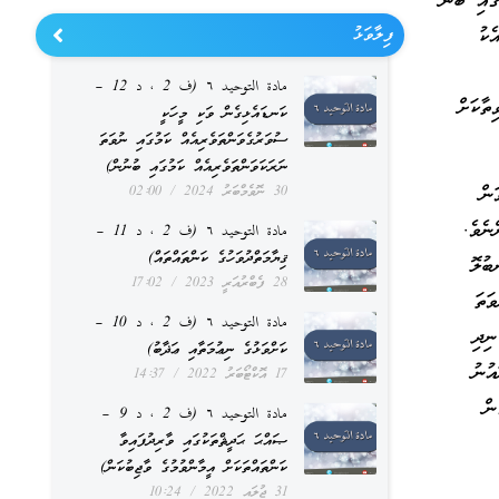
ައި ބުނެ
ެކު
ފިލާވަޅު
مادة التوحيد ٦ (ف 2 ، د 12 –
ތާކަށް
ކަނޑައެޅިގެން ވަކި މީހަކީ
ސުވަރުގެވަންތަވެރިއެއް ކަމުގައި ނުވަތަ
ނަރަކަވަންތަވެރިއެއް ކަމުގައި ބުނުން)
ން
30 ނޮވެމްބަރު 2024
02:00
ނެވެ.
مادة التوحيد ٦ (ف 2 ، د 11 –
ޤިޔާމަތްދުވަހުގެ ކަންތައްތައް)
ބުލޮ
28 ފެބްރުއަރީ 2023
17:02
ަތަ
مادة التوحيد ٦ (ف 2 ، د 10 –
ނިދި
ކަށްވަޅުގެ ނިޢުމަތާއި ޢަޛާބު)
އުނު
17 އޮކްޓޯބަރު 2022
14:37
ން
مادة التوحيد ٦ (ف 2 ، د 9 –
ޞައްޙަ ޙަދީޘްތަކުގައި ވާރިދުފައިވާ
ކަންތައްތަކަށް އީމާންވުމުގެ ވާޖިބުކަން)
31 ޖުލައި 2022
10:24