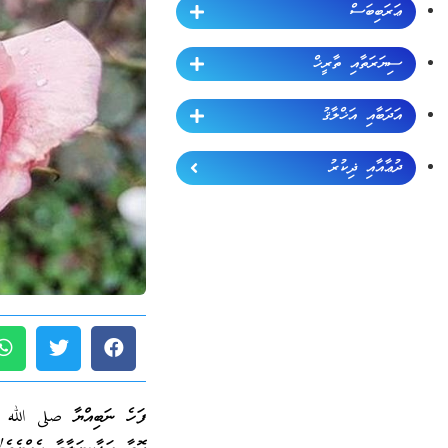
ޢަރަބިބަސް
ސިޔަރަތާއި ތާރީޚް
އަދަބާއި އަޚްލާޤު
ދުޢާއާއި ޛިކުރު
ފަހެ ނަބިއްޔާ صلى الله ع