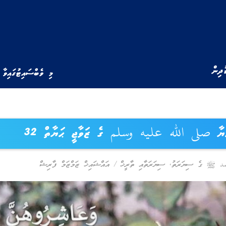
ުދިން
މި ވެބްސައިޓުގައިވާ 
ްޔާ صلى الله عليه وسلم ގެ ޒަވާޖީ ޙަޔާތް 32
مد ﷺ ގެ ސިޔަރަތު
,
ސިޔަރަތާއި ތާރީޚް
/
އައްޝައިޚް ޒަމްޒަމް ފާރިޝް