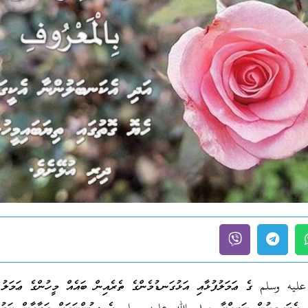
ليه وسلم ގެ ޢަމަލުފުޅާއި އަޅުގަނޑުމެންގެ ތެރެއިން ބައެއް މީހުންގެ ޢަމަލު 