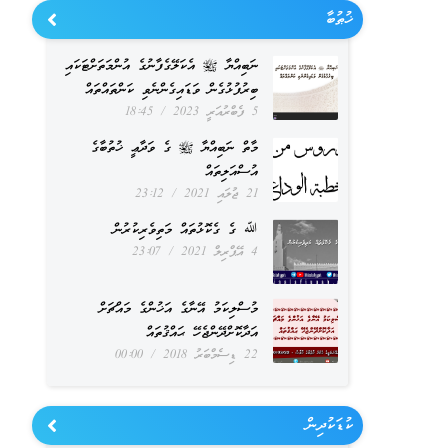
ޚުޠުބާ
ނަބިއްޔާ ﷺ އެކަލޭގެފާނުގެ އުންމަތަށްޓަކައި
ބިރުފުޅުގެން ވަޑައިގެންނެވި ކަންތައްތައް
5 ފެބްރުއަރީ 2023
18:45
މާތް ނަބިއްޔާ ﷺ ގެ ވަދާޢީ ޚުތުބާގެ
އުސްއަލިތައް
21 ޖުލައި 2021
23:12
ﷲ ގެ ގެކޮޅުތައް މަތިވެރިކުރުން
4 އޭޕްރިލް 2021
23:07
މުސްލިކަމު އޭނާގެ އަޚުންގެ މައްޗަށް
އަދާކޮށްދޭންޖެހޭ ޙައްޤުތައް
22 ޑިސެމްބަރު 2018
00:00
ކުޑަކުދިން