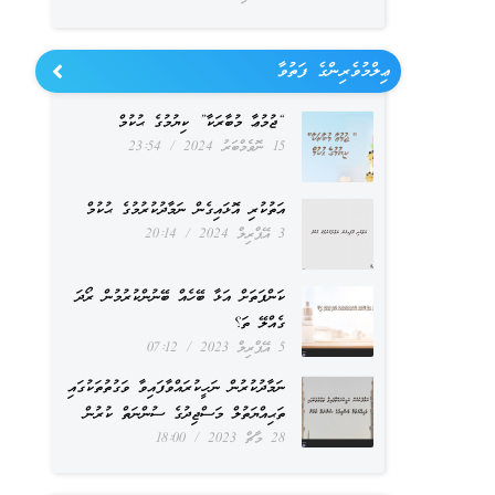
ޢިލްމުވެރިންގެ ފަތުވާ
“ޖުމުޢާ މުބާރަކާ” ކިޔުމުގެ ޙުކުމް
15 ނޮވެމްބަރު 2024
23:54
އަތުކުރި އޮޅައިގެން ނަމާދުކުރުމުގެ ޙުކުމް
3 އޭޕްރިލް 2024
20:14
ކަންފަތަށް އަޅާ ބޭހެއް ބޭނުންކުރުމުން ރޯދަ
ގެއްލޭ ތަ؟
5 އޭޕްރިލް 2023
07:12
ނަމާދުކުރުން ނަހީކުރައްވާފައިވާ ވަގުތުތަކުގައި
ތަޙިއްޔަތުލް މަސްޖިދުގެ ސުންނަތް ކުރުން
28 މާޗް 2023
18:00