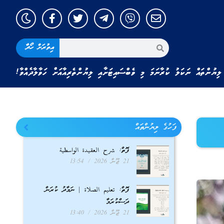
އިތުރަށް ހޯދާ
ލިޔުންތައް ނަކަލު ކުރާނަމަ މި ވެބްސައިޓަށާއި ލިޔުންތެރިއާއަށް ހަވާލާދެއްވާ!
ފަހުގެ ލިޔުންތައް
ފޮތް: شرح العقيدة الواسطية
21 ޖޫން 2026
13:54
ފޮތް: تعليم الصلاة | ނަމާދު ކުރަން
ދަސްކުރަމާ
21 ޖޫން 2026
13:40