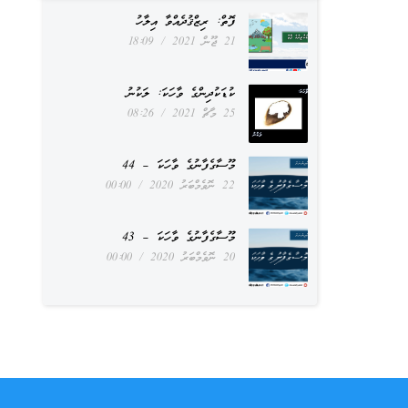
ފޮތް: ރިޒްޤުދެއްވާ އިލާހު
21 ޖޫން 2021
18:09
ކުޑަކުދިންގެ ވާހަކަ: ލަކުނު
25 މާޗް 2021
08:26
މޫސާގެފާނުގެ ވާހަކަ – 44
22 ނޮވެމްބަރު 2020
00:00
މޫސާގެފާނުގެ ވާހަކަ – 43
20 ނޮވެމްބަރު 2020
00:00