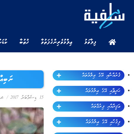
ފިލާވަޅު
ޢިލްމުވެރިންގެ ފަތުވާ
ޚުޠުބާ
ކުޑަކ
ޤުރުއާނާއި އޭގެ ޢިލްމުތައް
ނަބިއ
ޙަދީޘާއި އޭގެ ޢިލްމުތައް
15 ޑިސެމްބަރު 2017
/
مح
ޢަޤީދާއާއި ފިރުޤާތައް
ފިޤުހާއި އޭގެ ޢިލްމުތައް