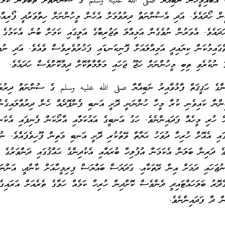
ވެ! އެބައިމީހުން ނަބިއްޔާ صلى الله عليه وسلم ގެ ސުންނަތަށް ތަބާވާން ކަމުގ
ް ހޯދައެވެ. އަދި އެސުންނަތް ދިރުވުމަށް އެހެން މީހުންނަށް ހިތްވަރުދީ ފޯރިއާއ
ަދައެވެ. އެވަރުން ނުވެގެން އަމިއްލަ ތަޖުރިބާގެ އަލީގައި ކަމަށް ބުނެ، އެކަމުގެ
ތްގައިމުކަން ކިޔައިދީ އަމިއްލައަށް ފޮނިކަނޑައި ފަޚުރުވެރިވެސް ވެއެވެ. އަދި ނުވި
 ނުކުރެވި ތިބި މީހުންނަށް ހަޖޫ ޖަހައި މަލާމާތްކޮށް ދިމާކޮށްވެސް ހަދައެވެ.
ުންގެ ޙަޤީޤަތް ފާޅުވާއިރު ނަބިއްޔާ صلى الله عليه وسلم ގެ ސުންނަތް ދިރުވަ
ްނާ ކައިވެނި ކުރާ މީހާ ހުންނަނީ ދޮށީ އަނބި ފެންފޮދެއް ހެން ދިރުވާލައިގެން
 ހުރި މީހެއް ފަދައިންނެވެ. ހަގު އަނބީގެ އައުކަމާއި އާރޯކަން ފެނިފައި އެކަނ
ައި އެއޮށް ހުރިހާ ދުވަހު ޙަޔާތް ވޭތުކުރި ދޮށީ އަނބި މަތިން ފޫހިވެފައެެވެ. ނުވ
ެ ދަރިން ބަލަން އެކަމަނާ އުފުލިހާ ބުރައާއި އެކުދިންގެ ޙައްޤުގައި ދަންވަރުގެ 
ނުޖަހައި ދަމަށް އިން ރޭތަކާއި، ގަދަޔަސް ބައްޔަސް ފިރިމީހާއަށް ކާންދީ، އަންނަ
ެދޮރު ބަލަހައްޓައިދީ ދެންވެސް ކޮށްދިން ހުރިހާ ކަމެއް ހަވާގެ ތެރެއަށް އަރައިގެ
ން ދާ ފަދައިންނެވެ.