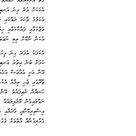
ގޮތާ އަޅާކިޔަލާމާ ހެއްޔެ
އެކަކަށް ވުރެ ގިނަ އަނބީނ
އެކަމުގެ ވާހަކަ ދައްކައި ހ
މަޖާކަމާއި ފައްކާކަމާއި ހި
އެކަން ނުކޮށް ތިބި ނުވަތަ
އެކަމަކު އެފަދަ ގިނަ މީހ
ކަމަށް ބުނެ އިތުރު އަނބިނ
އޭނާ އަކީ އެއްވެސް އަގެއް
ޖާދޫގައި ޖެހި ތިމާއާ އެކުގ
ހަނދާން ނެތިފައެވެ. އޭނާގ
ނަގާލައިގެން ލޮލުފިޔައެއް 
އިސްތިރިކޮށްދީ، މުދަލާއި ގ
ގެއްލިގެންދާ އާތްވަށް ވެގެ