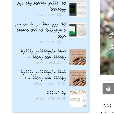
ފޮތް: ޤުރުއާނާއި ސުންނަތުން ތިބާގެ ޢަޤީދާ
ލިބިގަންނާށެވެ!
21 ޖޫން 2026
13:28
ފޮތް: ކީރިތި ރަސޫލާ صلى الله عليه وسلم
ގެ ކައިވެނިފުޅުތަކާ މެދު ދެކެވޭ ވާހަކަތަކުގެ
ޙަޤީޤަތް
21 ޖޫން 2026
12:39
އާޔަތެއް ތަފްސީރުކުރުމުގައި ޢިލްމުވެރިން
އިޖްމާޢުވުން ނުވަތަ ޚިލާފުވުން – 2
31 މާޗް 2026
08:17
އާޔަތެއް ތަފްސީރުކުރުމުގައި ޢިލްމުވެރިން
އިޖްމާޢުވުން ނުވަތަ ޚިލާފުވުން – 1
25 މާޗް 2026
08:22
ޢީދު ފާހަގަކުރުން
19 މާޗް 2026
16:23
ހުންނަ