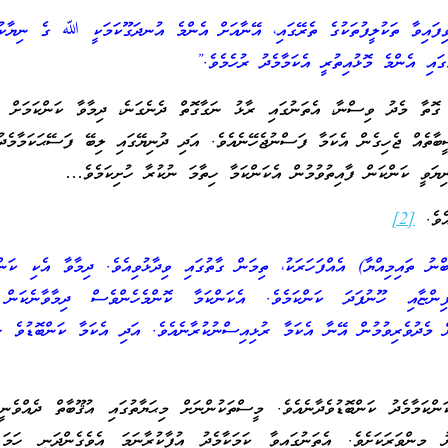
ިފައިވާ ތަކުލީފުތަކުގެ ތެރޭގައި، އޭނާއަށް އެންމެ އުނދަގޫކަމަކީ ﷲ ގެ ނިޔާކުރ
ުގައި އެންމެ މޮޅުއިތުރީ އެކަމާމެދު ރުހެމެވެ.”
ގޮތާ މެދު ވިސްނާ، އެތަނުގައި ރާޅު ނަގާގޮތް ދެނެގަނެ، ދިމާވާ ކަންކަމަށް ކެ
ބާތެއް ޖެހިގެން އެކަމާ ފަސްނުޖެހޭނެއެވެ. އަދި ދުނިޔޭގައި ލިބޭ ފަސޭޙަކަމާމެދު
ނިޔަވީ ކަންކަން ފާއިތުވުމުން އެކަންކަމާ ހިތާމަ ނުކުރާ ހުށިކަމެވެ…
އެވެ.
[2]
ު ތައިމިއްޔާ) އެއްފަހަރަކު، ތިމަން ގާތުގައި ވިދާޅުވިއެވެ. ދިމާވާ އެކި ކަންތ
ިންޏާއި ހޫނުފަދަ ކަންކަމެވެ. އެކަންކަމާ ކޮންމެހެންވެސް ދިމާވާނެކަން 
ް މެދުވެރިވުމުން އޭނާ އެކަމާ ރުޅިއިސްނުކުރާނެއެވެ. އަދި އެކަމާ ކަންބޮޑުވެ ހ
ންކަމާމެދު ކަންބޮޑުވެދާނެއެވެ. މީސްތަކުންނަށް މިޙަޔާތުގައި އުޤޫބާތް ދެއްވެނީ
 މިންވަރަކަށެވެ. އެތަނުގައިވާ ކަމަކާމެދު އުފާކުރާނަމަ އެވެގެންދަނީ ހަމަ 