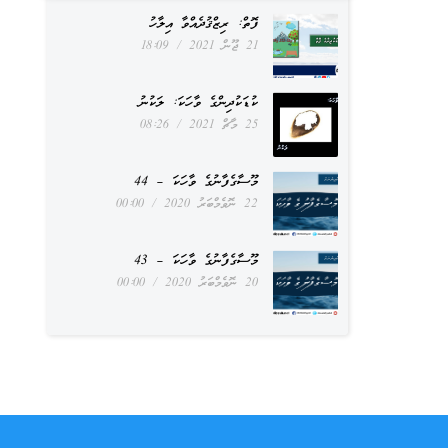
ފޮތް: ރިޒްޤުދެއްވާ އިލާހު
21 ޖޫން 2021
18:09
ކުޑަކުދިންގެ ވާހަކަ: ލަކުނު
25 މާޗް 2021
08:26
މޫސާގެފާނުގެ ވާހަކަ – 44
22 ނޮވެމްބަރު 2020
00:00
މޫސާގެފާނުގެ ވާހަކަ – 43
20 ނޮވެމްބަރު 2020
00:00