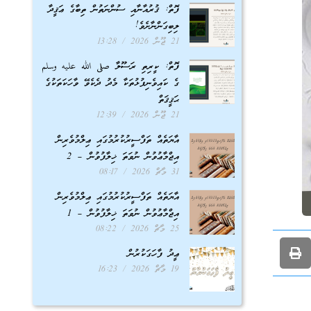
ފޮތް: ޤުރުއާނާއި ސުންނަތުން ތިބާގެ ޢަޤީދާ
ލިބިގަންނާށެވެ!
21 ޖޫން 2026
13:28
ފޮތް: ކީރިތި ރަސޫލާ صلى الله عليه وسلم
ގެ ކައިވެނިފުޅުތަކާ މެދު ދެކެވޭ ވާހަކަތަކުގެ
ޙަޤީޤަތް
21 ޖޫން 2026
12:39
އާޔަތެއް ތަފްސީރުކުރުމުގައި ޢިލްމުވެރިން
އިޖްމާޢުވުން ނުވަތަ ޚިލާފުވުން – 2
31 މާޗް 2026
08:17
އާޔަތެއް ތަފްސީރުކުރުމުގައި ޢިލްމުވެރިން
އިޖްމާޢުވުން ނުވަތަ ޚިލާފުވުން – 1
25 މާޗް 2026
08:22
ޢީދު ފާހަގަކުރުން
19 މާޗް 2026
16:23